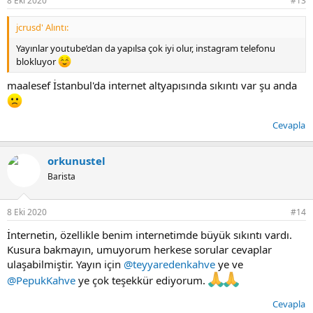
8 Eki 2020
#13
jcrusd' Alıntı:
Yayınlar youtube’dan da yapılsa çok iyi olur, instagram telefonu
blokluyor
maalesef İstanbul'da internet altyapısında sıkıntı var şu anda
Cevapla
orkunustel
Barista
8 Eki 2020
#14
İnternetin, özellikle benim internetimde büyük sıkıntı vardı.
Kusura bakmayın, umuyorum herkese sorular cevaplar
ulaşabilmiştir. Yayın için
@teyyaredenkahve
ye ve
@PepukKahve
ye çok teşekkür ediyorum.
Cevapla