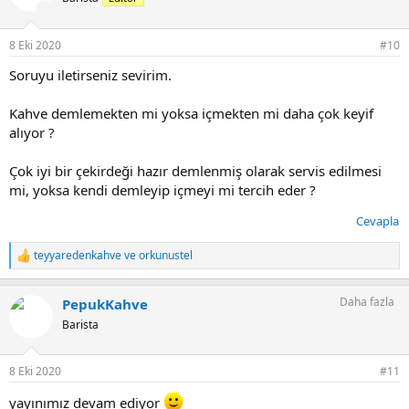
l
e
r
8 Eki 2020
#10
:
Soruyu iletirseniz sevirim.
Kahve demlemekten mi yoksa içmekten mi daha çok keyif
alıyor ?
Çok iyi bir çekirdeği hazır demlenmiş olarak servis edilmesi
mi, yoksa kendi demleyip içmeyi mi tercih eder ?
Cevapla
teyyaredenkahve
ve
orkunustel
T
e
p
Daha fazla
PepukKahve
k
i
Barista
l
e
r
8 Eki 2020
#11
:
yayınımız devam ediyor