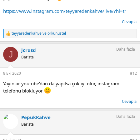
https://www.instagram.com/teyyaredenkahve/live/?hl=tr
Cevapla
teyyaredenkahve
ve
orkunustel
T
e
p
Daha fazla
jcrusd
k
J
i
Barista
l
e
r
8 Eki 2020
#12
:
Yayınlar youtube’dan da yapılsa çok iyi olur, instagram
telefonu blokluyor
Cevapla
Daha fazla
PepukKahve
Barista