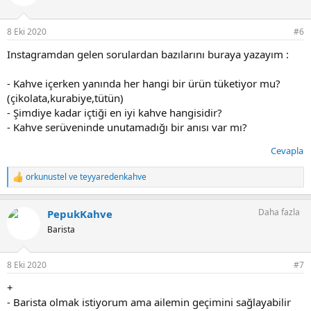
l
e
r
8 Eki 2020
#6
:
Instagramdan gelen sorulardan bazılarını buraya yazayım :
- Kahve içerken yanında her hangi bir ürün tüketiyor mu?
(çikolata,kurabiye,tütün)
- Şimdiye kadar içtiği en iyi kahve hangisidir?
- Kahve serüveninde unutamadığı bir anısı var mı?
Cevapla
orkunustel
ve
teyyaredenkahve
T
e
p
Daha fazla
PepukKahve
k
i
Barista
l
e
r
8 Eki 2020
#7
:
+
- Barista olmak istiyorum ama ailemin geçimini sağlayabilir