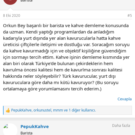
Barista
8 Eki 2020
#5
Orkun Bey başarılı bir barista ve kahve demleme konusunda
da uzman. Kendi yaptığı programlardan da anladığım
kadarıyla yurt dışında yer alan kavurucularla hatta kahve
üreticisi çiftçilerle iletişimi ve dostluğu var. Soracağım soruyu
da kahve kavurmadığı için ve objektif kişiliğine güvendiğim
için sormayı tercih ettim. Kahve işinin demleme kısmında yer
alan biri olarak Türkiye'de bulunan çekirdeklerin hem
kavrulma öncesi kalitesi hem de kavurlma sonrası kalitesi
hakkında neler söyleyebilir? Türk kavurucular, yurt dışı
kavuruculara göre daha mı kötü kavuruyor? (Bu soruyu
ortalamaya göre yorumlamasını tercih ederim.)
Cevapla
PepukKahve
,
orkunustel
,
mmm
ve 1 diğer kullanıcı.
T
e
p
Daha fazla
PepukKahve
k
i
Barista