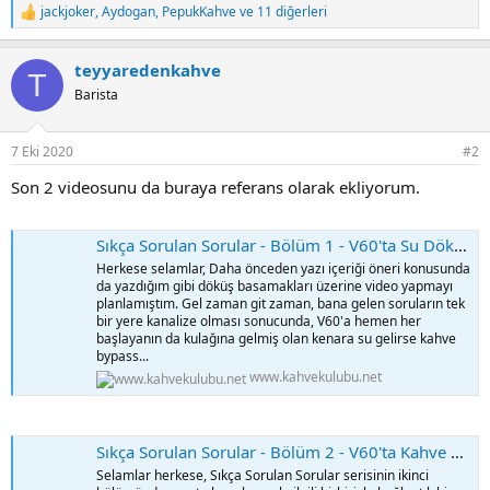
jackjoker
,
Aydogan
,
PepukKahve
ve 11 diğerleri
T
e
p
teyyaredenkahve
k
T
i
Barista
l
e
r
7 Eki 2020
#2
:
Son 2 videosunu da buraya referans olarak ekliyorum.
Sıkça Sorulan Sorular - Bölüm 1 - V60'ta Su Döküş Stilleri Demlemeyi Nasıl Etkiler?
Herkese selamlar, Daha önceden yazı içeriği öneri konusunda
da yazdığım gibi döküş basamakları üzerine video yapmayı
planlamıştım. Gel zaman git zaman, bana gelen soruların tek
bir yere kanalize olması sonucunda, V60'a hemen her
başlayanın da kulağına gelmiş olan kenara su gelirse kahve
bypass...
www.kahvekulubu.net
Sıkça Sorulan Sorular - Bölüm 2 - V60'ta Kahve Reçetesi Nasıl Hazırlanır?
Selamlar herkese, Sıkça Sorulan Sorular serisinin ikinci