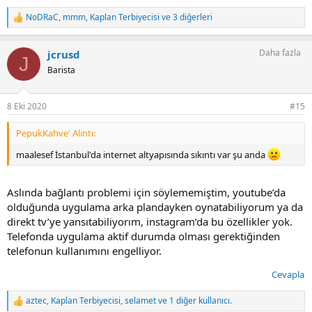
NoDRaC
,
mmm
,
Kaplan Terbiyecisi
ve 3 diğerleri
T
e
p
Daha fazla
jcrusd
k
J
i
Barista
l
e
r
8 Eki 2020
#15
:
PepukKahve' Alıntı:
maalesef İstanbul'da internet altyapısında sıkıntı var şu anda
Aslında bağlantı problemi için söylememiştim, youtube’da
olduğunda uygulama arka plandayken oynatabiliyorum ya da
direkt tv’ye yansıtabiliyorım, instagram’da bu özellikler yok.
Telefonda uygulama aktif durumda olması gerektiğinden
telefonun kullanımını engelliyor.
Cevapla
aztec
,
Kaplan Terbiyecisi
,
selamet
ve 1 diğer kullanıcı.
T