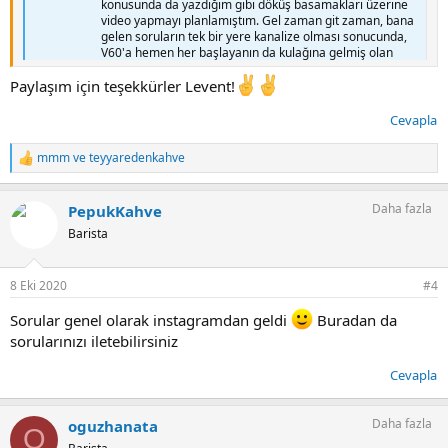
konusunda da yazdığım gibi döküş basamakları üzerine
video yapmayı planlamıştım. Gel zaman git zaman, bana
gelen soruların tek bir yere kanalize olması sonucunda,
V60'a hemen her başlayanın da kulağına gelmiş olan
kenara su gelirse kahve bypass...
Paylaşım için teşekkürler Levent!
www.kahvekulubu.net
Cevapla
Sıkça Sorulan Sorular - Bölüm 2 - V60'ta Kahve Reçetesi Nasıl Hazırlanır?
mmm
ve
teyyaredenkahve
T
Selamlar herkese, Sıkça Sorulan Sorular serisinin ikinci
e
bölümünde reçete hazırlamayla ilgili birbiriyle bağlantılı
p
bir çok soru aldığım için, V60'ta kahve reçetesini nasıl
Daha fazla
PepukKahve
k
hazırladığımı paylaştım. Bir önceki bölüme göre teknik
i
Barista
yoğunluğu olmayan fakat reçete hazırlığının önemli
l
noktalarına...
e
www.kahvekulubu.net
r
8 Eki 2020
#4
:
Sorular genel olarak instagramdan geldi
Buradan da
sorularınızı iletebilirsiniz
Cevapla
Daha fazla
oguzhanata
O