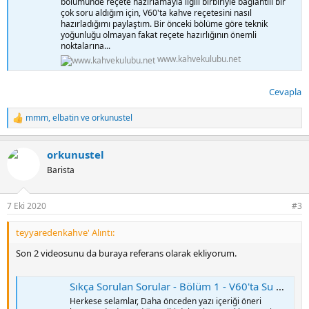
bölümünde reçete hazırlamayla ilgili birbiriyle bağlantılı bir
çok soru aldığım için, V60'ta kahve reçetesini nasıl
hazırladığımı paylaştım. Bir önceki bölüme göre teknik
yoğunluğu olmayan fakat reçete hazırlığının önemli
noktalarına...
www.kahvekulubu.net
Cevapla
mmm
,
elbatin
ve
orkunustel
T
e
p
orkunustel
k
i
Barista
l
e
r
7 Eki 2020
#3
:
teyyaredenkahve' Alıntı:
Son 2 videosunu da buraya referans olarak ekliyorum.
Sıkça Sorulan Sorular - Bölüm 1 - V60'ta Su Döküş Stilleri Demlemeyi Nasıl Etkiler?
Herkese selamlar, Daha önceden yazı içeriği öneri