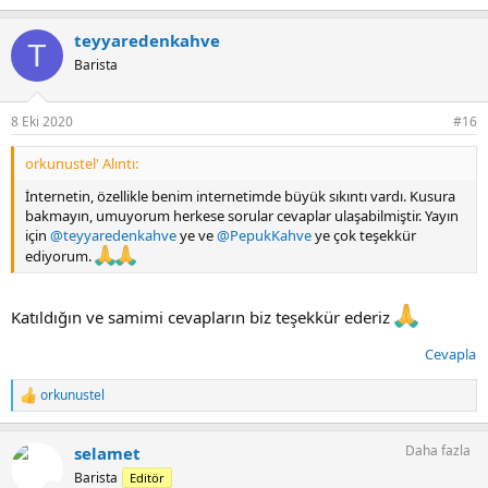
e
p
teyyaredenkahve
k
T
i
Barista
l
e
r
8 Eki 2020
#16
:
orkunustel' Alıntı:
İnternetin, özellikle benim internetimde büyük sıkıntı vardı. Kusura
bakmayın, umuyorum herkese sorular cevaplar ulaşabilmiştir. Yayın
için
@teyyaredenkahve
ye ve
@PepukKahve
ye çok teşekkür
ediyorum.
Katıldığın ve samimi cevapların biz teşekkür ederiz
Cevapla
orkunustel
T
e
p
Daha fazla
selamet
k
i
Barista
Editör