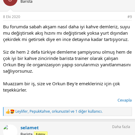
Barista
l
e
r
8 Eki 2020
#9
:
Bu forumda sabah akşam nasıl daha iyi kahve demleriz, suyu
mu değiştirsek akış hızını mı değiştirsek yoksa yurt dışından
çekirdek mi getirsek diye en ince detayına kadar tartışıyoruz.
Siz de hem 2 defa türkiye demleme şampiyonu olmuş hem de
çok iyi bir kahve zincirinde barista trainer olarak çalışan
Orkun Bey ile organizasyon yapıp sorularımızı yanıtlanmasını
sağlıyorsunuz.
Muazzam bir iş, size ve Orkun Bey’e emekleriniz için çok
teşekkürler.
Cevapla
Leylifer
,
PepukKahve
,
orkunustel
ve 1 diğer kullanıcı.
T
e
p
Daha fazla
selamet
k
i
Barista
Editör