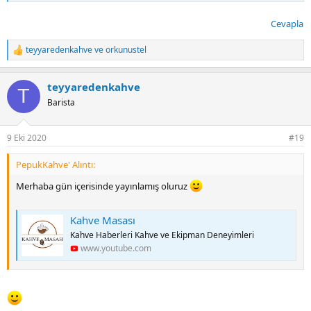
Cevapla
teyyaredenkahve
ve
orkunustel
T
e
p
teyyaredenkahve
k
T
i
Barista
l
e
r
9 Eki 2020
#19
:
PepukKahve' Alıntı:
Merhaba gün içerisinde yayınlamış oluruz
Kahve Masası
Kahve Haberleri Kahve ve Ekipman Deneyimleri
www.youtube.com