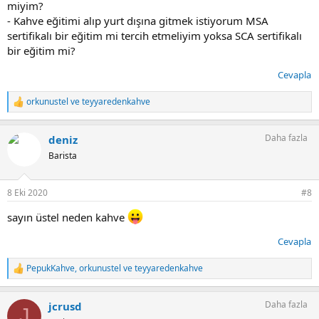
miyim?
- Kahve eğitimi alıp yurt dışına gitmek istiyorum MSA
sertifikalı bir eğitim mi tercih etmeliyim yoksa SCA sertifikalı
bir eğitim mi?
Cevapla
orkunustel
ve
teyyaredenkahve
T
e
p
Daha fazla
deniz
k
i
Barista
l
e
r
8 Eki 2020
#8
:
sayın üstel neden kahve
Cevapla
PepukKahve
,
orkunustel
ve
teyyaredenkahve
T
e
p
Daha fazla
jcrusd
k
J
i