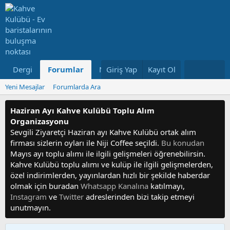
Dergi
Forumlar
Neler Yeni
Giriş Yap
Kayıt Ol
Kullanıcılar
Yeni Mesajlar
Forumlarda Ara
Haziran Ayı Kahve Kulübü Toplu Alım
Organizasyonu
Sevgili Ziyaretçi Haziran ayı Kahve Kulübü ortak alım
firması sizlerin oyları ile Niji Coffee seçildi.
Bu konudan
Mayıs ayı toplu alımı ile ilgili gelişmeleri öğrenebilirsin.
Kahve Kulübü toplu alımı ve kulüp ile ilgili gelişmelerden,
özel indirimlerden, yayınlardan hızlı bir şekilde haberdar
olmak için buradan
Whatsapp Kanalına
katılmayı,
Instagram
ve
Twitter
adreslerinden bizi takip etmeyi
unutmayın.