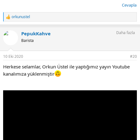
Cevapla
orkunustel
T
e
p
Daha fazla
PepukKahve
k
i
Barista
l
e
r
10 Eki 2020
#20
:
Herkese selamlar, Orkun Üstel ile yaptığımız yayın Youtube
kanalımıza yüklenmiştir