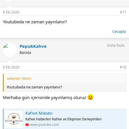
l
e
r
9 Eki 2020
#17
:
Youtubeda ne zaman yayınlanır?
Cevapla
Daha fazla
PepukKahve
Barista
9 Eki 2020
#18
selamet' Alıntı:
Youtubeda ne zaman yayınlanır?
Merhaba gün içerisinde yayınlamış oluruz
Kahve Masası
Kahve Haberleri Kahve ve Ekipman Deneyimleri
www.youtube.com