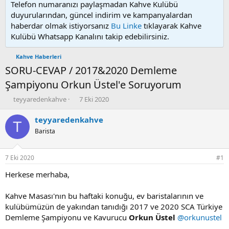
Telefon numaranızı paylaşmadan Kahve Kulübü
duyurularından, güncel indirim ve kampanyalardan
haberdar olmak istiyorsanız
Bu Linke
tıklayarak Kahve
Kulübü Whatsapp Kanalını takip edebilirsiniz.
Kahve Haberleri
SORU-CEVAP / 2017&2020 Demleme
Şampiyonu Orkun Üstel'e Soruyorum
K
B
teyyaredenkahve
7 Eki 2020
o
a
n
ş
teyyaredenkahve
T
u
l
Barista
y
a
u
n
b
g
7 Eki 2020
#1
a
ı
ş
ç
Herkese merhaba,
l
t
a
a
Kahve Masası'nın bu haftaki konuğu, ev baristalarının ve
t
r
kulübümüzün de yakından tanıdığı 2017 ve 2020 SCA Türkiye
a
i
Demleme Şampiyonu ve Kavurucu
Orkun Üstel
@orkunustel
n
h
i