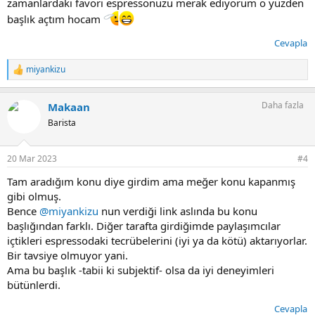
zamanlardaki favori espressonuzu merak ediyorum o yüzden
başlık açtım hocam
Cevapla
miyankizu
T
e
p
Daha fazla
Makaan
k
i
Barista
l
e
r
20 Mar 2023
#4
:
Tam aradığım konu diye girdim ama meğer konu kapanmış
gibi olmuş.
Bence
@miyankizu
nun verdiği link aslında bu konu
başlığından farklı. Diğer tarafta girdiğimde paylaşımcılar
içtikleri espressodaki tecrübelerini (iyi ya da kötü) aktarıyorlar.
Bir tavsiye olmuyor yani.
Ama bu başlık -tabii ki subjektif- olsa da iyi deneyimleri
bütünlerdi.
Cevapla