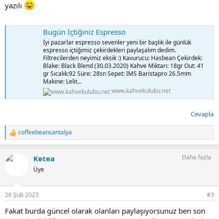
yazılı
Bugün İçtiğiniz Espresso
İyi pazarlar espresso sevenler yeni bir başlık ile günlük
espresso içtiğimiz çekirdekleri paylaşalım dedim.
Filtrecilerden neyimiz eksik :) Kavurucu: Hasbean Çekirdek:
Blake: Black Blend (30.03.2020) Kahve Miktarı: 18gr Out: 41
gr Sıcalık:92 Süre: 28sn Sepet: IMS Baristapro 26.5mm
Makine: Lelit...
www.kahvekulubu.net
Cevapla
coffeebeansantalya
T
e
p
Daha fazla
Ketea
k
i
Üye
l
e
r
26 Şub 2023
#3
:
Fakat burda güncel olarak olanları paylaşıyorsunuz ben son