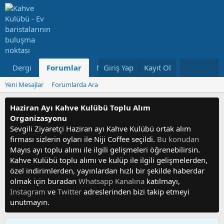
Dergi
Forumlar
Neler Yeni
Giriş Yap
Kayıt Ol
Kullanıcılar
Yeni Mesajlar
Forumlarda Ara
Haziran Ayı Kahve Kulübü Toplu Alım
Organizasyonu
Sevgili Ziyaretçi Haziran ayı Kahve Kulübü ortak alım
firması sizlerin oyları ile Niji Coffee seçildi.
Bu konudan
Mayıs ayı toplu alımı ile ilgili gelişmeleri öğrenebilirsin.
Kahve Kulübü toplu alımı ve kulüp ile ilgili gelişmelerden,
özel indirimlerden, yayınlardan hızlı bir şekilde haberdar
olmak için buradan
Whatsapp Kanalına
katılmayı,
Instagram
ve
Twitter
adreslerinden bizi takip etmeyi
unutmayın.