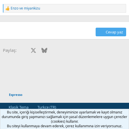
Enzo
ve
miyankizu
T
e
p
k
i
Cevap yaz
l
e
r
:
Facebook
X
Bluesky
LinkedIn
Reddit
Pinterest
Tumblr
WhatsApp
E-posta
Paylaş:
Espresso
Klasik Tema
Turkce (TR)
Bu site, içeriği kişiselleştirmek, deneyiminize uyarlamak ve kayıt olmanız
Bize Ulaşın
Kullanım ve Şartlar
Gizlilik Politikası
Yardım
durumunda giriş yapmanızı sağlamak için yasal düzenlemelere uygun çerezler
Ana Sayfa
R
(cookies) kullanır.
S
Bu siteyi kullanmaya devam ederek, çerez kullanımına izin veriyorsunuz.
S