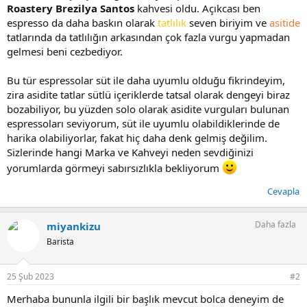
Roastery Brezilya Santos
kahvesi oldu. Açıkcası ben
espresso da daha baskın olarak
tatlılık
seven biriyim ve
asitide
tatlarında da tatlılığın arkasından çok fazla vurgu yapmadan
gelmesi beni cezbediyor.
Bu tür espressolar süt ile daha uyumlu olduğu fikrindeyim,
zira asidite tatlar sütlü içeriklerde tatsal olarak dengeyi biraz
bozabiliyor, bu yüzden solo olarak asidite vurguları bulunan
espressoları seviyorum, süt ile uyumlu olabildiklerinde de
harika olabiliyorlar, fakat hiç daha denk gelmiş değilim.
Sizlerinde hangi Marka ve Kahveyi neden sevdiğinizi
yorumlarda görmeyi sabırsızlıkla bekliyorum
Cevapla
Daha fazla
miyankizu
Barista
25 Şub 2023
#2
Merhaba bununla ilgili bir başlık mevcut bolca deneyim de