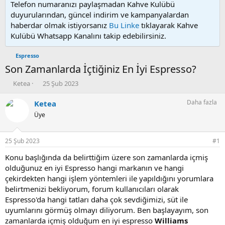
Telefon numaranızı paylaşmadan Kahve Kulübü
duyurularından, güncel indirim ve kampanyalardan
haberdar olmak istiyorsanız
Bu Linke
tıklayarak Kahve
Kulübü Whatsapp Kanalını takip edebilirsiniz.
Espresso
Son Zamanlarda İçtiğiniz En İyi Espresso?
K
B
Ketea
25 Şub 2023
o
a
n
ş
Daha fazla
Ketea
u
l
Üye
y
a
u
n
b
g
25 Şub 2023
#1
a
ı
ş
ç
Konu başlığında da belirttiğim üzere son zamanlarda içmiş
l
t
olduğunuz en iyi Espresso hangi markanın ve hangi
a
a
çekirdekten hangi işlem yöntemleri ile yapıldığını yorumlara
t
r
belirtmenizi bekliyorum, forum kullanıcıları olarak
a
i
Espresso'da hangi tatları daha çok sevdiğimizi, süt ile
n
h
uyumlarını görmüş olmayı diliyorum. Ben başlayayım, son
i
zamanlarda içmiş olduğum en iyi espresso
Williams