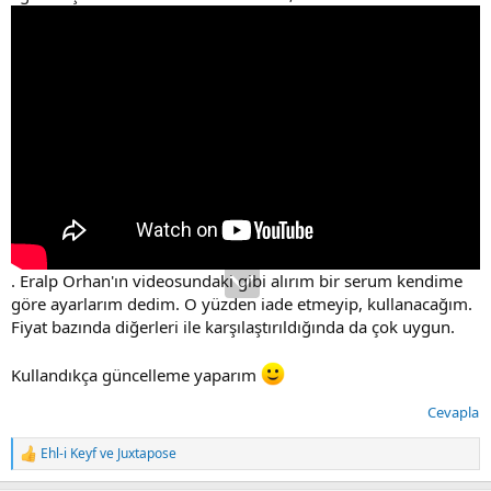
. Eralp Orhan'ın videosundaki gibi alırım bir serum kendime
göre ayarlarım dedim. O yüzden iade etmeyip, kullanacağım.
Fiyat bazında diğerleri ile karşılaştırıldığında da çok uygun.
Kullandıkça güncelleme yaparım
Cevapla
Ehl-i Keyf
ve
Juxtapose
T
e