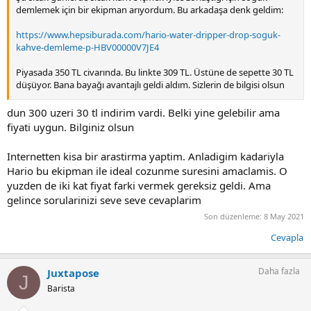
demlemek için bir ekipman arıyordum. Bu arkadaşa denk geldim:
https://www.hepsiburada.com/hario-water-dripper-drop-soguk-
kahve-demleme-p-HBV00000V7JE4
Piyasada 350 TL civarında. Bu linkte 309 TL. Üstüne de sepette 30 TL
düşüyor. Bana bayağı avantajlı geldi aldım. Sizlerin de bilgisi olsun
Dipnot: Ekipman hakkında hario'nun videosu vs. dışında pek bilgim
dun 300 uzeri 30 tl indirim vardi. Belki yine gelebilir ama
yok. O yüzden gelince göreceğim. Dripster ve Shiziku'nun yanında
fiyati uygun. Bilginiz olsun
bu fiyata denenir diye düşündüm. Zaten fiyatı da bu riski almaya
müsaitti.
Internetten kisa bir arastirma yaptim. Anladigim kadariyla
Hario bu ekipman ile ideal cozunme suresini amaclamis. O
yuzden de iki kat fiyat farki vermek gereksiz geldi. Ama
gelince sorularinizi seve seve cevaplarim
Son düzenleme:
8 May 2021
Cevapla
Daha fazla
Juxtapose
J
Barista