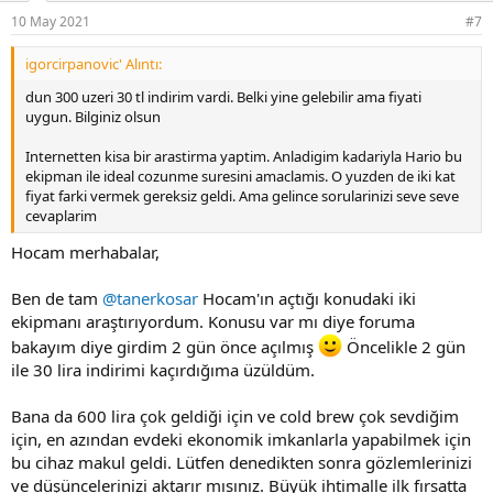
10 May 2021
#7
igorcirpanovic' Alıntı:
dun 300 uzeri 30 tl indirim vardi. Belki yine gelebilir ama fiyati
uygun. Bilginiz olsun
Internetten kisa bir arastirma yaptim. Anladigim kadariyla Hario bu
ekipman ile ideal cozunme suresini amaclamis. O yuzden de iki kat
fiyat farki vermek gereksiz geldi. Ama gelince sorularinizi seve seve
cevaplarim
Hocam merhabalar,
Ben de tam
@tanerkosar
Hocam'ın açtığı konudaki iki
ekipmanı araştırıyordum. Konusu var mı diye foruma
bakayım diye girdim 2 gün önce açılmış
Öncelikle 2 gün
ile 30 lira indirimi kaçırdığıma üzüldüm.
Bana da 600 lira çok geldiği için ve cold brew çok sevdiğim
için, en azından evdeki ekonomik imkanlarla yapabilmek için
bu cihaz makul geldi. Lütfen denedikten sonra gözlemlerinizi
ve düşüncelerinizi aktarır mısınız. Büyük ihtimalle ilk fırsatta