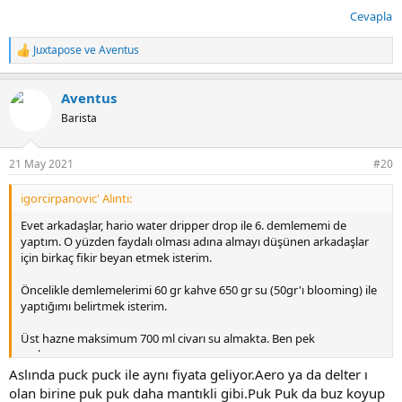
Cevapla
Juxtapose
ve
Aventus
T
e
p
Aventus
k
i
Barista
l
e
r
21 May 2021
#20
:
igorcirpanovic' Alıntı:
Evet arkadaşlar, hario water dripper drop ile 6. demlememi de
yaptım. O yüzden faydalı olması adına almayı düşünen arkadaşlar
için birkaç fikir beyan etmek isterim.
Öncelikle demlemelerimi 60 gr kahve 650 gr su (50gr'ı blooming) ile
yaptığımı belirtmek isterim.
Üst hazne maksimum 700 ml civarı su almakta. Ben pek
zorlamıyorum.
Aslında puck puck ile aynı fiyata geliyor.Aero ya da delter ı
Şöyle söyleyeyim akış gayet hızlı, hızlı olmasını engellemek adına
olan birine puk puk daha mantıkli gibi.Puk Puk da buz koyup