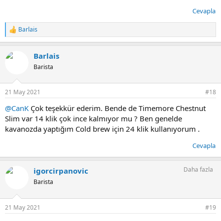
Cevapla
Barlais
T
e
p
Barlais
k
i
Barista
l
e
r
21 May 2021
#18
:
@CanK
Çok teşekkür ederim. Bende de Timemore Chestnut
Slim var 14 klik çok ince kalmıyor mu ? Ben genelde
kavanozda yaptığım Cold brew için 24 klik kullanıyorum .
Cevapla
Daha fazla
igorcirpanovic
Barista
21 May 2021
#19