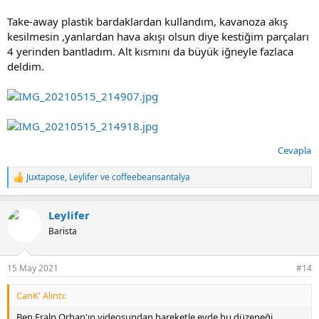
Take-away plastik bardaklardan kullandım, kavanoza akış
kesilmesin ,yanlardan hava akışı olsun diye kestiğim parçaları
4 yerinden bantladım. Alt kısmını da büyük iğneyle fazlaca
deldim.
Cevapla
Juxtapose
,
Leylifer
ve
coffeebeansantalya
T
e
p
Leylifer
k
i
Barista
l
e
r
15 May 2021
#14
:
CanK' Alıntı:
Ben Eralp Orhan'ın videosundan hareketle evde bu düzeneği