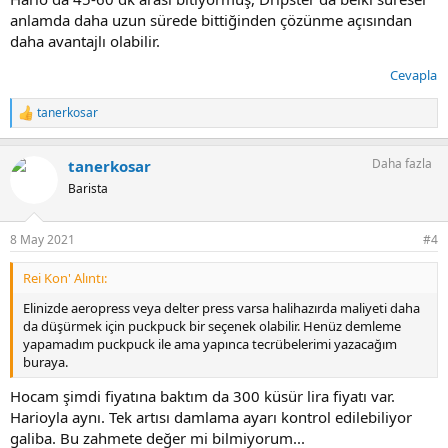
anlamda daha uzun sürede bittiğinden çözünme açısından
daha avantajlı olabilir.
Cevapla
tanerkosar
T
e
p
Daha fazla
tanerkosar
k
i
Barista
l
e
r
8 May 2021
#4
:
Rei Kon' Alıntı:
Elinizde aeropress veya delter press varsa halihazırda maliyeti daha
da düşürmek için puckpuck bir seçenek olabilir. Henüz demleme
yapamadım puckpuck ile ama yapınca tecrübelerimi yazacağım
buraya.
Hocam şimdi fiyatına baktım da 300 küsür lira fiyatı var.
Harioyla aynı. Tek artısı damlama ayarı kontrol edilebiliyor
galiba. Bu zahmete değer mi bilmiyorum...