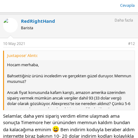
Cevapla
Daha fazla
RedRightHand
Barista
10 May 2021
#12
Juxtapose' Alıntı:
Hocam merhaba,
Bahsettiğiniz ürünü inceledim ve gerçekten güzel duruyor. Memnun
musunuz?
Ancak fiyat konusunda kafam karıştı, amazon amerika üzerinden
sipairş vermek mümkün ancak vergiler dahil 93 (33 dolar vergi)
dolar olarak gözüküyor. Aliexpress'te ise nereden aldınız? Çünkü 5-6
tane satıcı çıkıyor ancak sadece biri satmış diğerleri henüz satmamış
gözüküyor. Satmış olan ise 60 dolardan satıyor vergi hariç, ki hemen
Selamlar, daha yeni sipariş verdim elime ulaşmadı ama
hemen amazon ile aynı rakam denk geliyor.
sonuçta Timemore her ürününden memnun kaldım bundan
da kalacağıma eminim
Ben indirim koduyla beraber aldım
Siz 400 liraya alalı çok olmuş olaiblir mi acaba
internette biraz bakının 10- 20 dolar indirim kodları kolaylıkla