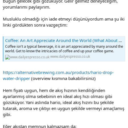
bugün gelecek gibi gözüküyor. Gelir gelmez deneyeceğim,
yorumlarımı paylaşırım.
Musluklu olmadığı için iade etmeyi düşünüyordum ama şu iki
linki gördükten sonra vazgeçtim:
Coffee: An Art Appreciate Around the World (What About You?)
Coffee isn't a typical beverage, it is an art appreciated by many around the
world. Get to know the intricacies of coffee and up your coffee game.
www.dailyespresso.co.uk
https://alternativebrewing.com.au/products/hario-drop-
water-dripper
(overview kısmına bakabilirsiniz)
Hem fiyatı uygun, hem de akış hızının kendiliğinden
ayarlanmış olma sebebinin en ideal akış hızı olması gibi
gözüküyor. Yani aslında hario, ideal akış hızını bu şekilde
tutarak, aroma ve çıktıyı en uygun şekilde vermeyi amaçlamış
gibi.
Eğer akıştan memnun kalmazsam da;