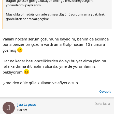
bugün gelecek gibi gözüküyor. Gelir gelmez deneyeceğim,
yorumlarımı paylaşırım.
Musluklu olmadığı için iade etmeyi düşünüyordum ama şu iki linki
gördükten sonra vazgeçtim:
Coffee: An Art Appreciate Around the World (What About You?)
Coffee isn't a typical beverage, it is an art appreciated by many
Vallahi hocam serum çözümüne bayıldım, benim de aklımda
around the world. Get to know the intricacies of coffee and up your
buna benzer bir çözüm vardı ama Eralp hocam 10 numara
coffee game.
www.dailyespresso.co.uk
çözmüş
Her ne kadar bazı önceliklerden dolayı bu yaz alma planımı
https://alternativebrewing.com.au/products/hario-drop-water-
rafa kaldırma ihtimalim olsa da, yine de yorumlarınızı
dripper
(overview kısmına bakabilirsiniz)
bekliyorum
Hem fiyatı uygun, hem de akış hızının kendiliğinden ayarlanmış
olma sebebinin en ideal akış hızı olması gibi gözüküyor. Yani aslında
Şimdiden güle güle kullanın ve afiyet olsun
hario, ideal akış hızını bu şekilde tutarak, aroma ve çıktıyı en uygun
şekilde vermeyi amaçlamış gibi.
Cevapla
Eğer akıştan memnun kalmazsam da;
Daha fazla
Juxtapose
J
Barista