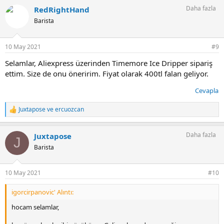
p
Daha fazla
RedRightHand
k
i
Barista
l
e
r
10 May 2021
#9
:
Selamlar, Aliexpress üzerinden Timemore Ice Dripper sipariş
ettim. Size de onu öneririm. Fiyat olarak 400tl falan geliyor.
Cevapla
Juxtapose
ve
ercuozcan
T
e
p
Daha fazla
Juxtapose
k
J
i
Barista
l
e
r
10 May 2021
#10
:
igorcirpanovic' Alıntı:
hocam selamlar,