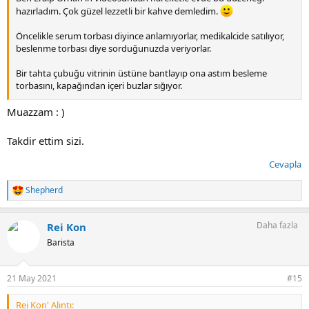
hazırladım. Çok güzel lezzetli bir kahve demledim.
Öncelikle serum torbası diyince anlamıyorlar, medikalcide satılıyor,
beslenme torbası diye sorduğunuzda veriyorlar.
Bir tahta çubuğu vitrinin üstüne bantlayıp ona astım besleme
torbasını, kapağından içeri buzlar sığıyor.
Ekli dosyayı görüntüle 12762
Muazzam : )
Take-away plastik bardaklardan kullandım, kavanoza akış kesilmesin
Takdir ettim sizi.
,yanlardan hava akışı olsun diye kestiğim parçaları 4 yerinden
bantladım. Alt kısmını da büyük iğneyle fazlaca deldim.
Cevapla
Ekli dosyayı görüntüle 12764
Shepherd
T
e
Ekli dosyayı görüntüle 12763
p
Daha fazla
Rei Kon
k
i
Barista
l
e
r
21 May 2021
#15
:
Rei Kon' Alıntı: