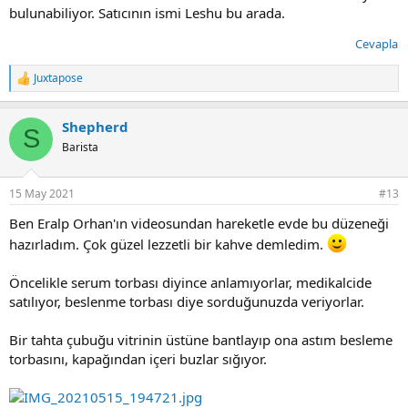
bulunabiliyor. Satıcının ismi Leshu bu arada.
Cevapla
Juxtapose
T
e
p
Shepherd
k
S
i
Barista
l
e
r
15 May 2021
#13
:
Ben Eralp Orhan'ın videosundan hareketle evde bu düzeneği
hazırladım. Çok güzel lezzetli bir kahve demledim.
Öncelikle serum torbası diyince anlamıyorlar, medikalcide
satılıyor, beslenme torbası diye sorduğunuzda veriyorlar.
Bir tahta çubuğu vitrinin üstüne bantlayıp ona astım besleme
torbasını, kapağından içeri buzlar sığıyor.