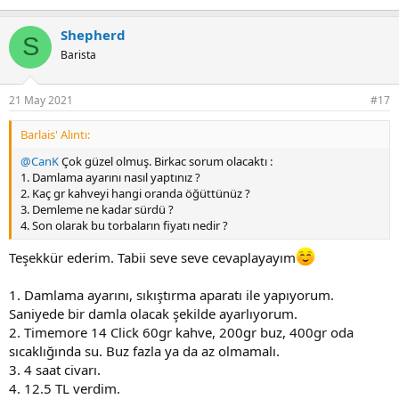
Shepherd
S
Barista
21 May 2021
#17
Barlais' Alıntı:
@CanK
Çok güzel olmuş. Birkac sorum olacaktı :
1. Damlama ayarını nasıl yaptınız ?
2. Kaç gr kahveyi hangi oranda öğüttünüz ?
3. Demleme ne kadar sürdü ?
4. Son olarak bu torbaların fiyatı nedir ?
Teşekkür ederim. Tabii seve seve cevaplayayım
1. Damlama ayarını, sıkıştırma aparatı ile yapıyorum.
Saniyede bir damla olacak şekilde ayarlıyorum.
2. Timemore 14 Click 60gr kahve, 200gr buz, 400gr oda
sıcaklığında su. Buz fazla ya da az olmamalı.
3. 4 saat civarı.
4. 12.5 TL verdim.