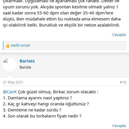
çıkarmadı. Uygulaması ile ayarlaması çok rahattı. Delter ile
uyum sorunu yok. Akışda spontan kesilme olmadı yalnız 1
saat kadar sonra 55-60 dpm olan değer 35-40 dpm'lere
düştü. Ben müdahale ettim bu noktada ama etmesem daha
iyi olabilirdi belki. Burukluk ve ekşilik bir nebze azalabilirdi.
Cevapla
melih ismail
T
e
p
Barlais
k
i
Barista
l
e
r
21 May 2021
#16
:
@CanK
Çok güzel olmuş. Birkac sorum olacaktı :
1. Damlama ayarını nasıl yaptınız ?
2. Kaç gr kahveyi hangi oranda öğüttünüz ?
3. Demleme ne kadar sürdü ?
4. Son olarak bu torbaların fiyatı nedir ?
Cevapla