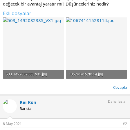
değecek bir avantaj yaratır mı? Düşünceleriniz nedir?
Ekli dosyalar
503_1492082385_VX1.jpg
10674141528114.jpg
31.3 KB · Görüntüleme: 25
10.8 KB · Görüntüleme: 30
Cevapla
Daha fazla
Rei Kon
Barista
8 May 2021
#2