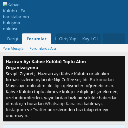
Dergi
Forumlar
Neler Yeni
Giriş Yap
Kayıt Ol
Kullanıcılar
Yeni Mesajlar
Forumlarda Ara
Haziran Ayı Kahve Kulübü Toplu Alım
Organizasyonu
Sevgili Ziyaretçi Haziran ayı Kahve Kulübü ortak alım
firması sizlerin oyları ile Niji Coffee seçildi.
Bu konudan
Mayıs ayı toplu alımı ile ilgili gelişmeleri öğrenebilirsin.
Kahve Kulübü toplu alımı ve kulüp ile ilgili gelişmelerden,
özel indirimlerden, yayınlardan hızlı bir şekilde haberdar
olmak için buradan
Whatsapp Kanalına
katılmayı,
Instagram
ve
Twitter
adreslerinden bizi takip etmeyi
unutmayın.