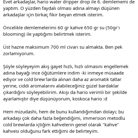
Evet arkadaşlar, hario water dripper drop ile 6. demlememi de
yaptım. O yüzden faydalı olması adına almayı düşünen
arkadaşlar için birkaç fikir beyan etmek isterim.
Öncelikle demlemelerimi 60 gr kahve 650 gr su (50gr'ı
blooming) ile yaptığımı belirtmek isterim.
Üst hazne maksimum 700 ml civarı su almakta. Ben pek
zorlamıyorum.
Şöyle söyleyeyim akış gayet hızlı, hızlı olmasını engellemek
adına bayağı ince öğütümlere indim -ki inmeye müsaade
ediyor ve cold brew'larda alınan daha az aromatik tatlar
yerine, ciddi aromalarını alabileceğiniz güzel bardaklar
çıkardığını söyleyebilirim. Akışı da hario verimli bir şekilde
ayarlamıştır diye düşünüyorum, koskoca hario :d
Hem mizudashi, hem de bunu kullandığımdan dolayı; bu
arkadaşı çok daha fazla beğendiğimi, immersion metodlu
cold brewlarda içtiğim kahvelerin genel olarak "kahve"
kahvesi olduğunu fark ettiğimi de belirteyim.