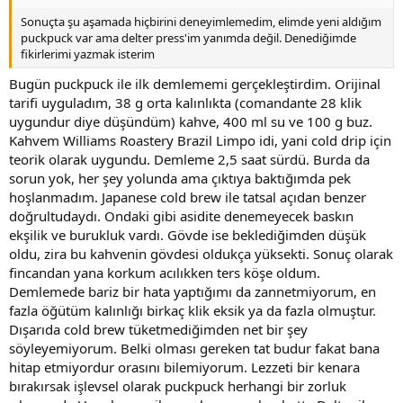
Sonuçta şu aşamada hiçbirini deneyimlemedim, elimde yeni aldığım
puckpuck var ama delter press'im yanımda değil. Denediğimde
fikirlerimi yazmak isterim
Bugün puckpuck ile ilk demlememi gerçekleştirdim. Orijinal
tarifi uyguladım, 38 g orta kalınlıkta (comandante 28 klik
uygundur diye düşündüm) kahve, 400 ml su ve 100 g buz.
Kahvem Williams Roastery Brazil Limpo idi, yani cold drip için
teorik olarak uygundu. Demleme 2,5 saat sürdü. Burda da
sorun yok, her şey yolunda ama çıktıya baktığımda pek
hoşlanmadım. Japanese cold brew ile tatsal açıdan benzer
doğrultudaydı. Ondaki gibi asidite denemeyecek baskın
ekşilik ve burukluk vardı. Gövde ise beklediğimden düşük
oldu, zira bu kahvenin gövdesi oldukça yüksekti. Sonuç olarak
fincandan yana korkum acılıkken ters köşe oldum.
Demlemede bariz bir hata yaptığımı da zannetmiyorum, en
fazla öğütüm kalınlığı birkaç klik eksik ya da fazla olmuştur.
Dışarıda cold brew tüketmediğimden net bir şey
söyleyemiyorum. Belki olması gereken tat budur fakat bana
hitap etmiyordur orasını bilemiyorum. Lezzeti bir kenara
bırakırsak işlevsel olarak puckpuck herhangi bir zorluk