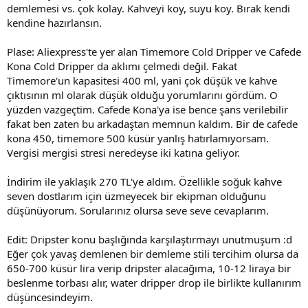
demlemesi vs. çok kolay. Kahveyi koy, suyu koy. Bırak kendi
kendine hazırlansın.
Plase: Aliexpress'te yer alan Timemore Cold Dripper ve Cafede
Kona Cold Dripper da aklımı çelmedi değil. Fakat
Timemore'un kapasitesi 400 ml, yani çok düşük ve kahve
çıktısının ml olarak düşük olduğu yorumlarını gördüm. O
yüzden vazgeçtim. Cafede Kona'ya ise bence şans verilebilir
fakat ben zaten bu arkadaştan memnun kaldım. Bir de cafede
kona 450, timemore 500 küsür yanlış hatırlamıyorsam.
Vergisi mergisi stresi neredeyse iki katına geliyor.
İndirim ile yaklaşık 270 TL'ye aldım. Özellikle soğuk kahve
seven dostlarım için üzmeyecek bir ekipman olduğunu
düşünüyorum. Sorularınız olursa seve seve cevaplarım.
Edit: Dripster konu başlığında karşılaştırmayı unutmuşum :d
Eğer çok yavaş demlenen bir demleme stili tercihim olursa da
650-700 küsür lira verip dripster alacağıma, 10-12 liraya bir
beslenme torbası alır, water dripper drop ile birlikte kullanırım
düşüncesindeyim.