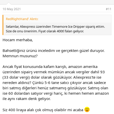
10 May 2021
#11
RedRightHand' Alıntı:
Selamlar, Aliexpress üzerinden Timemore Ice Dripper sipariş ettim.
Size de onu öneririm. Fiyat olarak 400tl falan geliyor.
Hocam merhaba,
. Eralp Orhan'ın videosundaki gibi alırım bir serum kendime göre
Bahsettiğiniz ürünü inceledim ve gerçekten güzel duruyor.
ayarlarım dedim. O yüzden iade etmeyip, kullanacağım. Fiyat
Memnun musunuz?
bazında diğerleri ile karşılaştırıldığında da çok uygun.
Kullandıkça güncelleme yaparım
Ancak fiyat konusunda kafam karıştı, amazon amerika
üzerinden sipairş vermek mümkün ancak vergiler dahil 93
(33 dolar vergi) dolar olarak gözüküyor. Aliexpress'te ise
nereden aldınız? Çünkü 5-6 tane satıcı çıkıyor ancak sadece
biri satmış diğerleri henüz satmamış gözüküyor. Satmış olan
ise 60 dolardan satıyor vergi hariç, ki hemen hemen amazon
ile aynı rakam denk geliyor.
Siz 400 liraya alalı çok olmuş olaiblir mi acaba