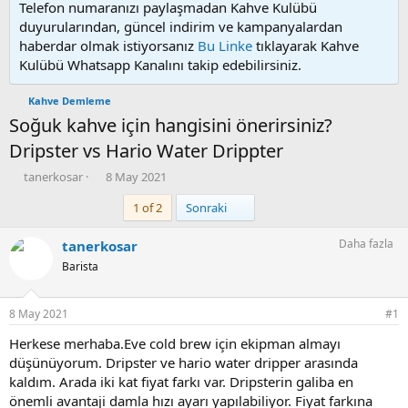
Telefon numaranızı paylaşmadan Kahve Kulübü
duyurularından, güncel indirim ve kampanyalardan
haberdar olmak istiyorsanız
Bu Linke
tıklayarak Kahve
Kulübü Whatsapp Kanalını takip edebilirsiniz.
Kahve Demleme
Soğuk kahve için hangisini önerirsiniz?
Dripster vs Hario Water Drippter
K
B
tanerkosar
8 May 2021
o
a
Son
1 of 2
Sonraki
n
ş
u
l
y
a
Daha fazla
tanerkosar
u
n
Barista
b
g
a
ı
ş
ç
8 May 2021
#1
l
t
a
a
Herkese merhaba.Eve cold brew için ekipman almayı
t
r
düşünüyorum. Dripster ve hario water dripper arasında
a
i
kaldım. Arada iki kat fiyat farkı var. Dripsterin galiba en
n
h
önemli avantaji damla hızı ayarı yapılabiliyor. Fiyat farkına
i