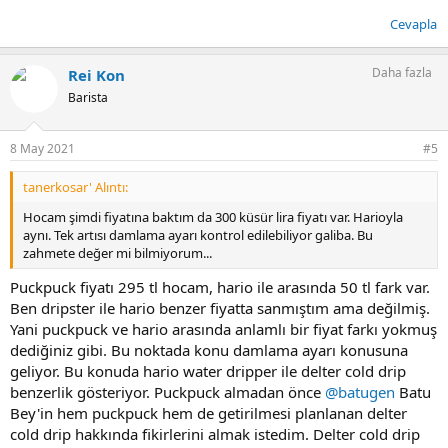
Cevapla
Daha fazla
Rei Kon
Barista
8 May 2021
#5
tanerkosar' Alıntı:
Hocam şimdi fiyatına baktım da 300 küsür lira fiyatı var. Harioyla
aynı. Tek artısı damlama ayarı kontrol edilebiliyor galiba. Bu
zahmete değer mi bilmiyorum...
Puckpuck fiyatı 295 tl hocam, hario ile arasında 50 tl fark var.
Ben dripster ile hario benzer fiyatta sanmıştım ama değilmiş.
Yani puckpuck ve hario arasında anlamlı bir fiyat farkı yokmuş
dediğiniz gibi. Bu noktada konu damlama ayarı konusuna
geliyor. Bu konuda hario water dripper ile delter cold drip
benzerlik gösteriyor. Puckpuck almadan önce
@batugen
Batu
Bey'in hem puckpuck hem de getirilmesi planlanan delter
cold drip hakkında fikirlerini almak istedim. Delter cold drip