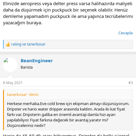
Elinizde aeropress veya delter press varsa halihazırda maliyeti
daha da düşürmek için puckpuck bir seçenek olabilir. Henüz
demleme yapamadım puckpuck ile ama yapınca tecrübelerimi
yazacağım buraya.
Cevapla
rating
ve
tanerkosar
T
e
p
BeanEngineer
k
i
Barista
l
e
r
8 May 2021
#3
:
tanerkosar' Alıntı:
Herkese merhaba.Eve cold brew için ekipman almayı düşünüyorum.
Dripster ve hario water dripper arasında kaldım. Arada iki kat fiyat
farkı var. Dripsterin galiba en önemli avantaji damla hızı ayarı
yapılabiliyor. Fiyat farkına değecek bir avantaj yaratır mı?
Düşünceleriniz nedir?
Hario da 45-60 dk arası bitiyormuş, Dripster da belki süresel