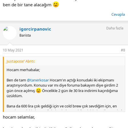
ben de bir tane alacağım
Cevapla
Daha fazla
igorcirpanovic
Barista
10 May 2021
#8
Juxtapose' Alıntı:
Hocam merhabalar,
Ben de tam
@tanerkosar
Hocam'ın açtığı konudaki iki ekipmanı
araştırıyordum. Konusu var mı diye foruma bakayım diye girdim 2
gün önce açılmış
Öncelikle 2 gün ile 30 lira indirimi kaçırdığıma
üzüldüm.
Bana da 600 lira çok geldiği için ve cold brew çok sevdiğim için, en
azından evdeki ekonomik imkanlarla yapabilmek için bu cihaz makul
geldi. Lütfen denedikten sonra gözlemlerinizi ve düşüncelerinizi
hocam selamlar,
aktarır mısınız. Büyük ihtimalle ilk fırsatta ben de bir tane alacağım