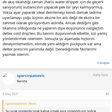
de akış tıkandığı zaman (hario water dripper için de geçerli
sanıyorum) kullanıcının yapacak pek bir şeyi kalmıyormuş.
Yoksa ayar yaparak ideal demlemeyi kendi damak tadıma
uyarlamayı çoğu kişinin aksine bir artı değil de ekstra bir
zahmet olarak görüyordum aslında. Ancak dediğim gibi
tıkanma olduğunda ne yaparım diye düşününce vazgeçtim
delter cold drip'ten. Bu benim düşüncemdi elbette, sizi yanlış
yönlendirmek istemem. Sonuçta şu aşamada hiçbirini
deneyimlemedim, elimde yeni aldığım puckpuck var ama
delter press'im yanımda değil. Denediğimde fikirlerimi
yazmak isterim.
Cevapla
Daha fazla
igorcirpanovic
Barista
8 May 2021
#6
igorcirpanovic' Alıntı:
Şu sıcak günlerde sıcak kahve içmek iyice zorlaştığı için soğuk