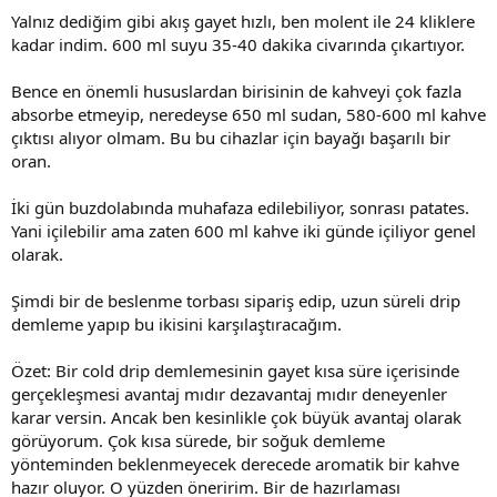
Yalnız dediğim gibi akış gayet hızlı, ben molent ile 24 kliklere
kadar indim. 600 ml suyu 35-40 dakika civarında çıkartıyor.
Bence en önemli hususlardan birisinin de kahveyi çok fazla
absorbe etmeyip, neredeyse 650 ml sudan, 580-600 ml kahve
çıktısı alıyor olmam. Bu bu cihazlar için bayağı başarılı bir
oran.
İki gün buzdolabında muhafaza edilebiliyor, sonrası patates.
Yani içilebilir ama zaten 600 ml kahve iki günde içiliyor genel
olarak.
Şimdi bir de beslenme torbası sipariş edip, uzun süreli drip
demleme yapıp bu ikisini karşılaştıracağım.
Özet: Bir cold drip demlemesinin gayet kısa süre içerisinde
gerçekleşmesi avantaj mıdır dezavantaj mıdır deneyenler
karar versin. Ancak ben kesinlikle çok büyük avantaj olarak
görüyorum. Çok kısa sürede, bir soğuk demleme
yönteminden beklenmeyecek derecede aromatik bir kahve
hazır oluyor. O yüzden öneririm. Bir de hazırlaması