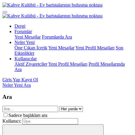
Dergi
Forumlar
Yeni Mesajlar
Forumlarda Ara
Neler Yeni
Öne Çıkan İçerik
Yeni Mesajlar
Yeni Profil Mesajları
Son
Etkinlikler
Kullanıcılar
Aktif Ziyaretçiler
Yeni Profil Mesajları
Profil Mesajlarında
Ara
Giriş Yap
Kayıt Ol
Neler Yeni
Ara
Ara
Sadece başlıkları ara
Kullanıcı: