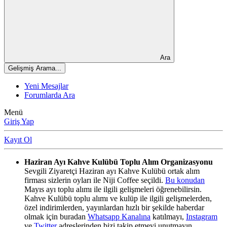
Ara
Gelişmiş Arama...
Yeni Mesajlar
Forumlarda Ara
Menü
Giriş Yap
Kayıt Ol
Haziran Ayı Kahve Kulübü Toplu Alım Organizasyonu
Sevgili Ziyaretçi Haziran ayı Kahve Kulübü ortak alım
firması sizlerin oyları ile Niji Coffee seçildi.
Bu konudan
Mayıs ayı toplu alımı ile ilgili gelişmeleri öğrenebilirsin.
Kahve Kulübü toplu alımı ve kulüp ile ilgili gelişmelerden,
özel indirimlerden, yayınlardan hızlı bir şekilde haberdar
olmak için buradan
Whatsapp Kanalına
katılmayı,
Instagram
ve
Twitter
adreslerinden bizi takip etmeyi unutmayın.