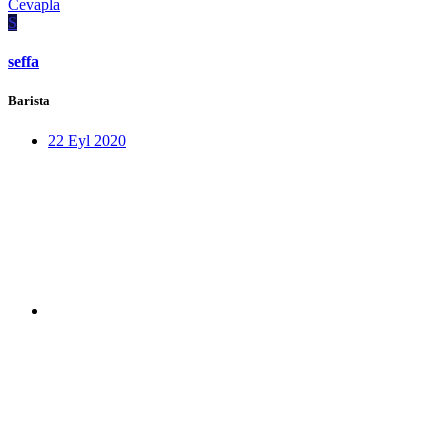
Cevapla
S
seffa
Barista
22 Eyl 2020