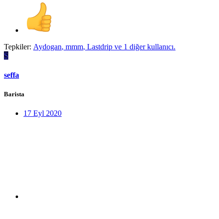
Tepkiler:
Aydogan
,
mmm
,
Lastdrip
ve 1 diğer kullanıcı.
S
seffa
Barista
17 Eyl 2020