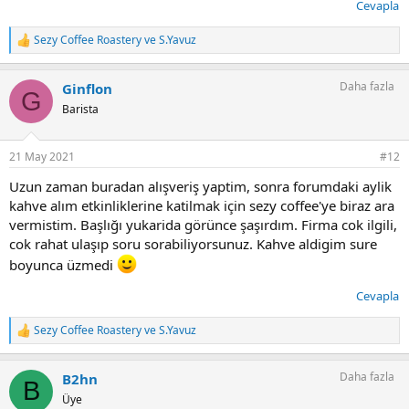
Cevapla
Sezy Coffee Roastery
ve
S.Yavuz
T
e
p
Daha fazla
Ginflon
k
G
i
Barista
l
e
r
21 May 2021
#12
:
Uzun zaman buradan alışveriş yaptim, sonra forumdaki aylik
kahve alım etkinliklerine katilmak için sezy coffee'ye biraz ara
vermistim. Başlığı yukarida görünce şaşırdım. Firma cok ilgili,
cok rahat ulaşıp soru sorabiliyorsunuz. Kahve aldigim sure
boyunca üzmedi
Cevapla
Sezy Coffee Roastery
ve
S.Yavuz
T
e
p
Daha fazla
B2hn
k
B
i
Üye
l