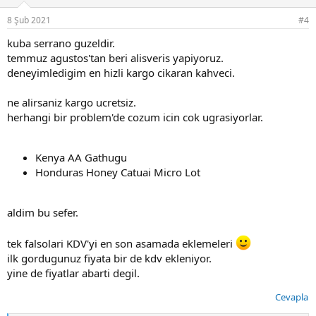
e
r
8 Şub 2021
#4
:
kuba serrano guzeldir.
temmuz agustos'tan beri alisveris yapiyoruz.
deneyimledigim en hizli kargo cikaran kahveci.
ne alirsaniz kargo ucretsiz.
herhangi bir problem'de cozum icin cok ugrasiyorlar.
Kenya AA Gathugu
Honduras Honey Catuai Micro Lot
aldim bu sefer.
tek falsolari KDV'yi en son asamada eklemeleri
ilk gordugunuz fiyata bir de kdv ekleniyor.
yine de fiyatlar abarti degil.
Cevapla