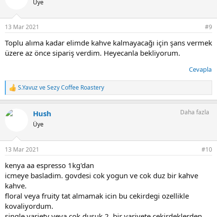
Üye
l
e
r
13 Mar 2021
#9
:
Toplu alıma kadar elimde kahve kalmayacağı için şans vermek
üzere az önce sipariş verdim. Heyecanla bekliyorum.
Cevapla
S.Yavuz
ve
Sezy Coffee Roastery
T
e
p
Daha fazla
Hush
k
i
Üye
l
e
r
13 Mar 2021
#10
:
kenya aa espresso 1kg'dan
icmeye basladim. govdesi cok yogun ve cok duz bir kahve
kahve.
floral veya fruity tat almamak icin bu cekirdegi ozellikle
kovaliyordum.
single variety veya cok dusuk 2. bir variyete cekirdeklerden