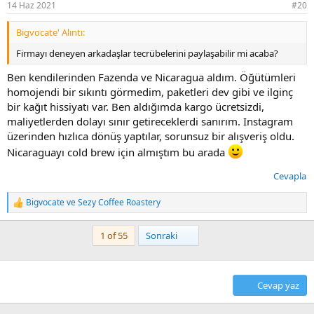
14 Haz 2021
#20
:
Bigvocate' Alıntı:
Firmayı deneyen arkadaşlar tecrübelerini paylaşabilir mi acaba?
Ben kendilerinden Fazenda ve Nicaragua aldım. Öğütümleri
homojendi bir sıkıntı görmedim, paketleri dev gibi ve ilginç
bir kağıt hissiyatı var. Ben aldığımda kargo ücretsizdi,
maliyetlerden dolayı sınır getireceklerdi sanırım. Instagram
üzerinden hızlıca dönüş yaptılar, sorunsuz bir alışveriş oldu.
Nicaraguayı cold brew için almıştım bu arada
Cevapla
Bigvocate
ve
Sezy Coffee Roastery
T
e
p
Son
1 of 55
Sonraki
k
i
l
e
Cevap yaz
r
: