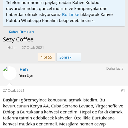
Telefon numaranızı paylaşmadan Kahve Kulübü
duyurularından, güncel indirim ve kampanyalardan
haberdar olmak istiyorsanız
Bu Linke
tıklayarak Kahve
Kulübü Whatsapp Kanalını takip edebilirsiniz.
Kahve Firmaları
Sezy Coffee
K
B
Heh
27 Ocak 2021
o
a
Son
1 of 55
Sonraki
n
ş
u
l
y
a
Daha fazla
Heh
u
n
Yeni Üye
b
g
a
ı
ş
ç
27 Ocak 2021
#1
l
t
a
a
Başlığını göremeyince konusunu açmak istedim. Bu
t
r
kavurucunun Kenya AA, Cuba Serrano Lavado, Yirgacheffe ve
a
i
Ethiopia Burtukaana kahvesi denedim. Hepsi de farklı damak
n
h
tatlarını tatmin edebilecek kahveler. Özellikle Burtukaana
i
kahvesi mutlaka denenmeli. Mesajlara hemen cevap