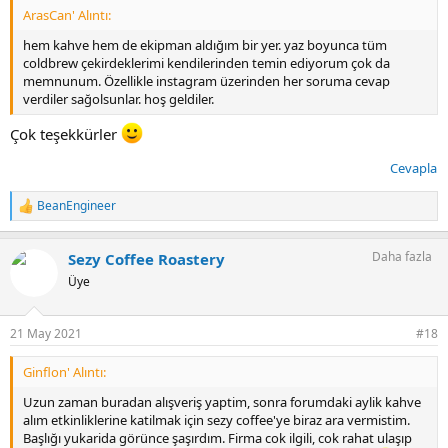
ArasCan' Alıntı:
hem kahve hem de ekipman aldığım bir yer. yaz boyunca tüm
coldbrew çekirdeklerimi kendilerinden temin ediyorum çok da
memnunum. Özellikle instagram üzerinden her soruma cevap
verdiler sağolsunlar. hoş geldiler.
Çok teşekkürler
Cevapla
BeanEngineer
T
e
p
Daha fazla
Sezy Coffee Roastery
k
i
Üye
l
e
r
21 May 2021
#18
:
Ginflon' Alıntı:
Uzun zaman buradan alışveriş yaptim, sonra forumdaki aylik kahve
alım etkinliklerine katilmak için sezy coffee'ye biraz ara vermistim.
Başlığı yukarida görünce şaşırdım. Firma cok ilgili, cok rahat ulaşıp