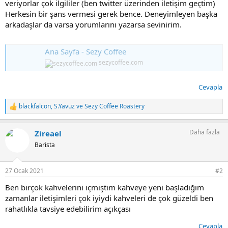
veriyorlar çok ilgililer (ben twitter üzerinden iletişim geçtim)
Herkesin bir şans vermesi gerek bence. Deneyimleyen başka
arkadaşlar da varsa yorumlarını yazarsa sevinirim.
Ana Sayfa - Sezy Coffee
sezycoffee.com
Cevapla
blackfalcon
,
S.Yavuz
ve
Sezy Coffee Roastery
T
e
p
Daha fazla
Zireael
k
i
Barista
l
e
r
27 Ocak 2021
#2
:
Ben birçok kahvelerini içmiştim kahveye yeni başladığım
zamanlar iletişimleri çok iyiydi kahveleri de çok güzeldi ben
rahatlıkla tavsiye edebilirim açıkçası
Cevapla