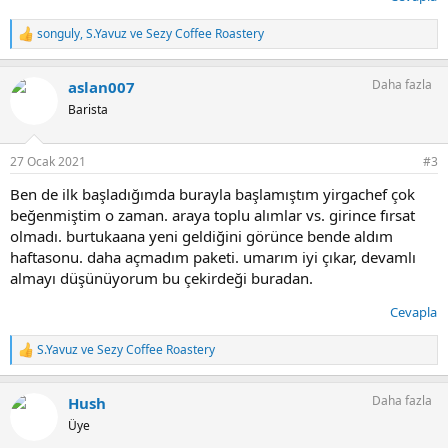
songuly
,
S.Yavuz
ve
Sezy Coffee Roastery
T
e
p
Daha fazla
aslan007
k
i
Barista
l
e
r
27 Ocak 2021
#3
:
Ben de ilk başladığımda burayla başlamıştım yirgachef çok
beğenmiştim o zaman. araya toplu alımlar vs. girince fırsat
olmadı. burtukaana yeni geldiğini görünce bende aldım
haftasonu. daha açmadım paketi. umarım iyi çıkar, devamlı
almayı düşünüyorum bu çekirdeği buradan.
Cevapla
S.Yavuz
ve
Sezy Coffee Roastery
T
e
p
Daha fazla
Hush
k
i
Üye
l