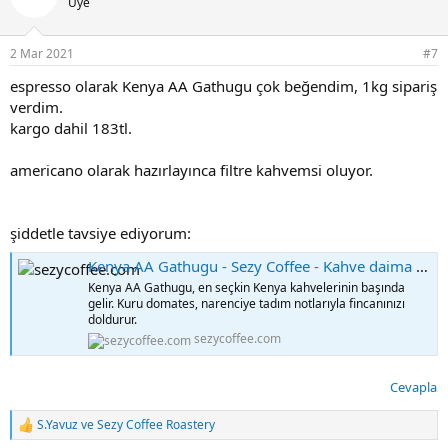
Üye
l
e
r
2 Mar 2021
#7
:
espresso olarak Kenya AA Gathugu çok beğendim, 1kg sipariş
verdim.
kargo dahil 183tl.
americano olarak hazırlayınca filtre kahvemsi oluyor.
şiddetle tavsiye ediyorum:
Kenya AA Gathugu - Sezy Coffee - Kahve daima iyi bir fikirdir...
Kenya AA Gathugu, en seçkin Kenya kahvelerinin başında
gelir. Kuru domates, narenciye tadım notlarıyla fincanınızı
doldurur.
sezycoffee.com
Cevapla
S.Yavuz
ve
Sezy Coffee Roastery
T
e