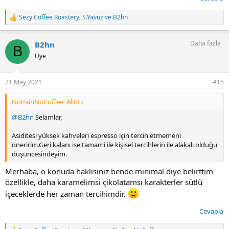
Sezy Coffee Roastery
,
S.Yavuz
ve
B2hn
T
e
p
Daha fazla
B2hn
k
B
i
Üye
l
e
r
21 May 2021
#15
:
NoPainNoCoffee' Alıntı:
@B2hn
Selamlar,
Asiditesi yüksek kahveleri espresso için tercih etmemeni
öneririm.Geri kalanı ise tamami ile kişisel tercihlerin ile alakalı olduğu
düşüncesindeyim.
Merhaba, o konuda haklısınız bende minimal diye belirttim
özellikle, daha karamelimsi çikolatamsı karakterler sütlü
içeceklerde her zaman tercihimdir.
Cevapla