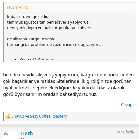
Hush' Alıntı:
kuba serrano guzeldir.
temmuz agustos'tan beri alisveris yapiyoruz.
deneyimledigim en hizli kargo cikaran kahveci.
ne alirsaniz kargo ucretsiz.
herhangi bir problem'de cozum icin cok ugrasiyorlar.
Kenya AA Gathugu
Honduras Honey Catuai Micro Lot
ben de epeydir alışveriş yapıyorum, kargo konusunda cidden
aldim bu sefer.
çok başarılılar ve hızlılar. Sitelerinde ilk girdiğinizde görünen
fiyatlar kdv'li, sepete eklediğinizde yukarda kdvsiz olarak
tek falsolari KDV'yi en son asamada eklemeleri
görülüyor sanırım oradan bahsediyorsunuz.
ilk gordugunuz fiyata bir de kdv ekleniyor.
yine de fiyatlar abarti degil.
Cevapla
S.Yavuz
ve
Sezy Coffee Roastery
T
e
p
Daha fazla
Hush
k
i