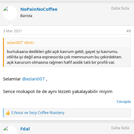
p
Daha fazla
NoPainNoCoffee
k
i
Barista
l
e
r
3 Mar 2021
#8
:
aslan007' Alıntı:
burtukaana dedikleri gibi açık kavrum geldi, gayet iyi kavrumu.
v60'da iyi değil ama espresso'da çok memnunum bu çekirdekten.
açık kavurum olmasına rağmen hafif asidik tatlı bir profili var.
Selamlar
@aslan007
,
Sence mokapot ile de aynı lezzeti yakalayabilir miyim
Cevapla
S.Yavuz
ve
Sezy Coffee Roastery
T
e
p
Daha fazla
Fdal
k
i