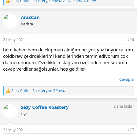
Sezy Coffee Roastery
,
S.Yavuz
ve
NoPainNoCoffee
T
e
p
ArasCan
k
i
Barista
l
e
r
21 May 2021
#16
:
hem kahve hem de ekipman aldığım bir yer. yaz boyunca tüm
coldbrew çekirdeklerimi kendilerinden temin ediyorum çok
da memnunum. Özellikle instagram üzerinden her soruma
cevap verdiler sağolsunlar. hoş geldiler.
Cevapla
Sezy Coffee Roastery
ve
S.Yavuz
T
e
p
Daha fazla
Sezy Coffee Roastery
k
i
Üye
l
e
r
21 May 2021
#17
: