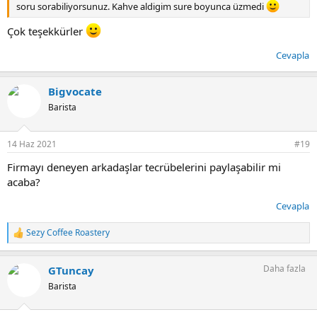
soru sorabiliyorsunuz. Kahve aldigim sure boyunca üzmedi
Çok teşekkürler
Cevapla
Bigvocate
Barista
14 Haz 2021
#19
Firmayı deneyen arkadaşlar tecrübelerini paylaşabilir mi
acaba?
Cevapla
Sezy Coffee Roastery
T
e
p
Daha fazla
GTuncay
k
i
Barista
l
e
r