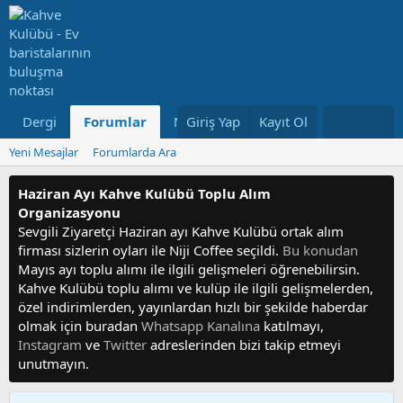
Dergi
Forumlar
Neler Yeni
Giriş Yap
Kayıt Ol
Kullanıcılar
Yeni Mesajlar
Forumlarda Ara
Haziran Ayı Kahve Kulübü Toplu Alım
Organizasyonu
Sevgili Ziyaretçi Haziran ayı Kahve Kulübü ortak alım
firması sizlerin oyları ile Niji Coffee seçildi.
Bu konudan
Mayıs ayı toplu alımı ile ilgili gelişmeleri öğrenebilirsin.
Kahve Kulübü toplu alımı ve kulüp ile ilgili gelişmelerden,
özel indirimlerden, yayınlardan hızlı bir şekilde haberdar
olmak için buradan
Whatsapp Kanalına
katılmayı,
Instagram
ve
Twitter
adreslerinden bizi takip etmeyi
unutmayın.