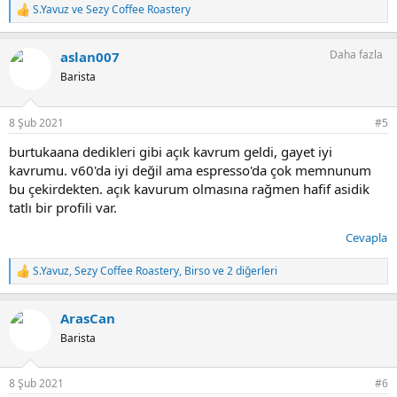
S.Yavuz
ve
Sezy Coffee Roastery
T
e
p
Daha fazla
aslan007
k
i
Barista
l
e
r
8 Şub 2021
#5
:
burtukaana dedikleri gibi açık kavrum geldi, gayet iyi
kavrumu. v60'da iyi değil ama espresso'da çok memnunum
bu çekirdekten. açık kavurum olmasına rağmen hafif asidik
tatlı bir profili var.
Cevapla
S.Yavuz
,
Sezy Coffee Roastery
,
Birso
ve 2 diğerleri
T
e
p
ArasCan
k
i
Barista
l
e
r
8 Şub 2021
#6
: