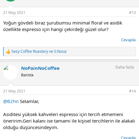
e
r
21 May 2021
#13
:
Yoğun gövdeli biraz şurubumsu minimal floral ve asidik
özellikte espresso için hangi çekirdeği güzel olur?
Cevapla
Sezy Coffee Roastery
ve
S.Yavuz
T
e
p
Daha fazla
NoPainNoCoffee
k
i
Barista
l
e
r
21 May 2021
#14
:
@B2hn
Selamlar,
Asiditesi yüksek kahveleri espresso için tercih etmemeni
öneririm.Geri kalanı ise tamami ile kişisel tercihlerin ile alakalı
olduğu düşüncesindeyim.
Cevapla