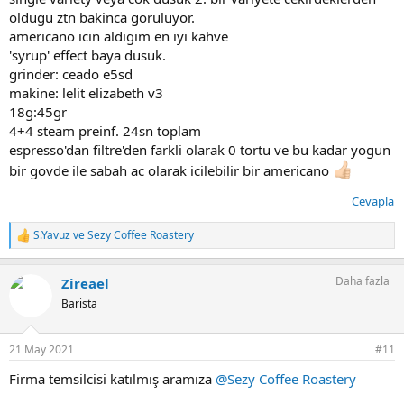
oldugu ztn bakinca goruluyor.
americano icin aldigim en iyi kahve
'syrup' effect baya dusuk.
grinder: ceado e5sd
makine: lelit elizabeth v3
18g:45gr
4+4 steam preinf. 24sn toplam
espresso'dan filtre'den farkli olarak 0 tortu ve bu kadar yogun
bir govde ile sabah ac olarak icilebilir bir americano
Cevapla
S.Yavuz
ve
Sezy Coffee Roastery
T
e
p
Daha fazla
Zireael
k
i
Barista
l
e
r
21 May 2021
#11
:
Firma temsilcisi katılmış aramıza
@Sezy Coffee Roastery