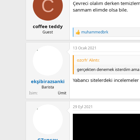
C
Çevreci olalım derken temizlem
sanmam elimde olsa bile.
coffee teddy
Guest
muhammedbrk
T
e
p
13 Ocak 2021
k
i
l
ozcrh' Alıntı:
e
r
gerçekten denemek isterdim ama sa
:
Yabancı sitelerdeki incelemele
ekşibirazsanki
Barista
İsim
Ümit
29 Eyl 2021
GTuncay