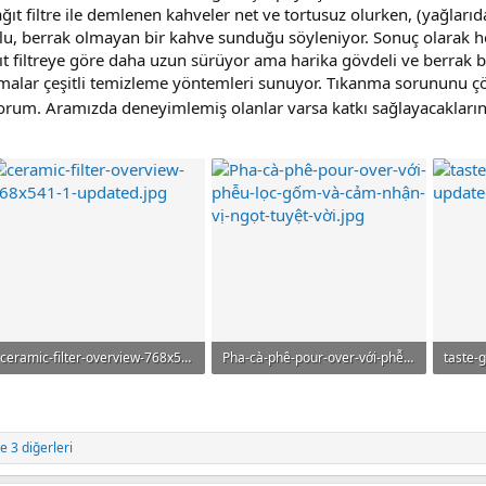
ıt filtre ile demlenen kahveler net ve tortusuz olurken, (yağlarıda
, berrak olmayan bir kahve sunduğu söyleniyor. Sonuç olarak her ik
t filtreye göre daha uzun sürüyor ama harika gövdeli ve berrak b
firmalar çeşitli temizleme yöntemleri sunuyor. Tıkanma sorununu 
yorum. Aramızda deneyimlemiş olanlar varsa katkı sağlayacaklar
ceramic-filter-overview-768x541-1-updated.jpg
Pha-cà-phê-pour-over-với-phễu-lọc-gốm-và-cảm-nhận-vị-ngọt-tuyệt-vời.jpg
200.7 KB · Görüntüleme: 168
202 KB · Görüntüleme: 172
93.8 K
e 3 diğerleri