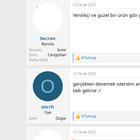
p
12 Ocak 2021
k
i
Yenilikçi ve güzel bir ürün gib
l
e
r
:
Secron
Barista
Konum
İzmir
İsim
Cengizhan
GTuncay
T
Daha fazla
e
p
12 Ocak 2021
k
O
i
gerçekten denemek isterdim ama 
l
e
tadı gelirse :/
r
:
ozcrh
Üye
GTuncay
T
İsim
Özgür
e
p
12 Ocak 2021
k
i