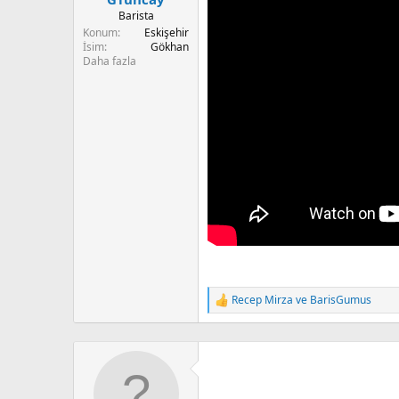
Barista
Konum
Eskişehir
İsim
Gökhan
Daha fazla
Recep Mirza
ve
BarisGumus
T
e
p
k
i
l
e