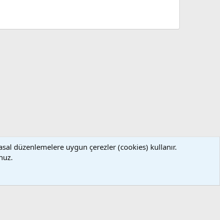
asal düzenlemelere uygun çerezler (cookies) kullanır.
llanım ve Şartlar
Gizlilik Politikası
Yardım
Ana Sayfa
R
nuz.
S
S