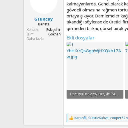
u
n
kalmayanlarda. Genel olarak kağ
b
g
gövdeli olmasına rağmen tortulu
a
ı
ortaya çıkıyor. Demlemeler kağı
GTuncay
ş
ç
tıkandığı söylense de üretici 
l
t
Barista
girmeden birkaç görsel bırakı
a
a
Konum
Eskişehir
t
r
İsim
Gökhan
Ekli dosyalar
Daha fazla
a
i
n
h
i
1 YbHtXrQsGgpWjHXQkh17Aw.jpg
54.2 KB · Görüntüleme: 174
Karanfil
,
SütsüzKahve
,
cooper52
v
T
e