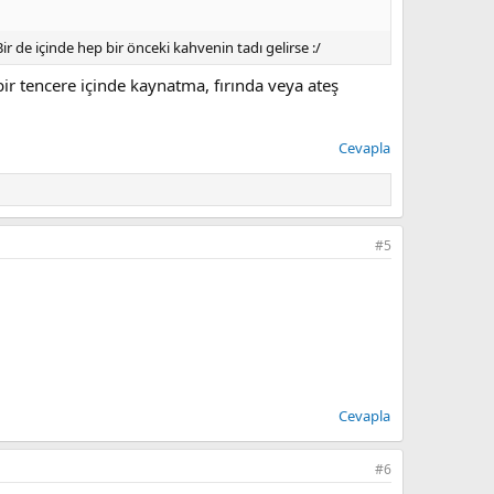
r de içinde hep bir önceki kahvenin tadı gelirse :/
r tencere içinde kaynatma, fırında veya ateş
Cevapla
#5
Cevapla
#6