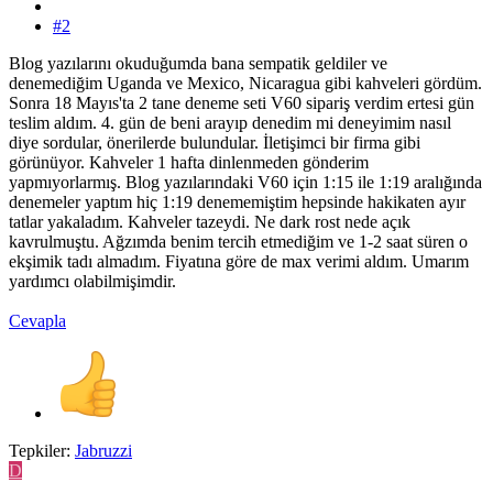
#2
Blog yazılarını okuduğumda bana sempatik geldiler ve
denemediğim Uganda ve Mexico, Nicaragua gibi kahveleri gördüm.
Sonra 18 Mayıs'ta 2 tane deneme seti V60 sipariş verdim ertesi gün
teslim aldım. 4. gün de beni arayıp denedim mi deneyimim nasıl
diye sordular, önerilerde bulundular. İletişimci bir firma gibi
görünüyor. Kahveler 1 hafta dinlenmeden gönderim
yapmıyorlarmış. Blog yazılarındaki V60 için 1:15 ile 1:19 aralığında
denemeler yaptım hiç 1:19 denememiştim hepsinde hakikaten ayır
tatlar yakaladım. Kahveler tazeydi. Ne dark rost nede açık
kavrulmuştu. Ağzımda benim tercih etmediğim ve 1-2 saat süren o
ekşimik tadı almadım. Fiyatına göre de max verimi aldım. Umarım
yardımcı olabilmişimdir.
Cevapla
Tepkiler:
Jabruzzi
D