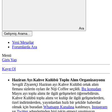
Ara
Gelişmiş Arama...
Yeni Mesajlar
Forumlarda Ara
Menü
Giriş Yap
Kayıt Ol
Haziran Ayı Kahve Kulübü Toplu Alım Organizasyonu
Sevgili Ziyaretçi Haziran ayı Kahve Kulübü ortak alım
firması sizlerin oyları ile Niji Coffee seçildi.
Bu konudan
Mayıs ayı toplu alımı ile ilgili gelişmeleri öğrenebilirsin.
Kahve Kulübü toplu alımı ve kulüp ile ilgili gelişmelerden,
özel indirimlerden, yayınlardan hızlı bir şekilde haberdar
olmak için buradan
Whatsapp Kanalına
katılmayı,
Instagram
ve
Twitter
adreslerinden bizi takip etmeyi unutmayın.