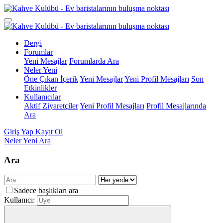
Dergi
Forumlar
Yeni Mesajlar
Forumlarda Ara
Neler Yeni
Öne Çıkan İçerik
Yeni Mesajlar
Yeni Profil Mesajları
Son
Etkinlikler
Kullanıcılar
Aktif Ziyaretçiler
Yeni Profil Mesajları
Profil Mesajlarında
Ara
Giriş Yap
Kayıt Ol
Neler Yeni
Ara
Ara
Sadece başlıkları ara
Kullanıcı: