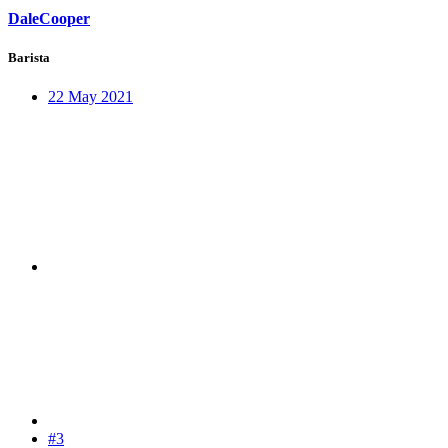
DaleCooper
Barista
22 May 2021
#3