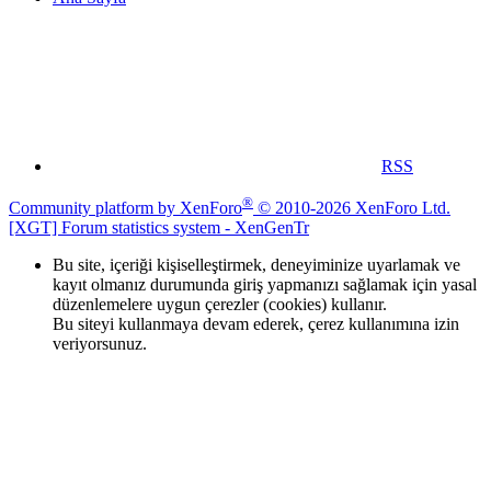
RSS
®
Community platform by XenForo
© 2010-2026 XenForo Ltd.
[XGT] Forum statistics system
- XenGenTr
Bu site, içeriği kişiselleştirmek, deneyiminize uyarlamak ve
kayıt olmanız durumunda giriş yapmanızı sağlamak için yasal
düzenlemelere uygun çerezler (cookies) kullanır.
Bu siteyi kullanmaya devam ederek, çerez kullanımına izin
veriyorsunuz.