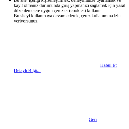
Bu site, içeriği kişiselleştirmek, deneyiminize uyarlamak ve
kayıt olmanız durumunda giriş yapmanızı sağlamak için yasal
düzenlemelere uygun çerezler (cookies) kullanır.
Bu siteyi kullanmaya devam ederek, çerez kullanımına izin
veriyorsunuz.
Kabul Et
Detaylı Bilgi...
Geri