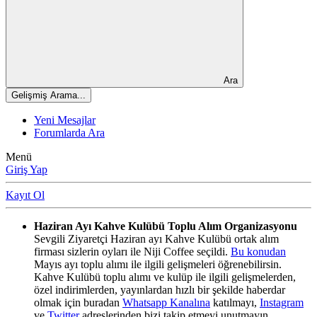
Ara
Gelişmiş Arama...
Yeni Mesajlar
Forumlarda Ara
Menü
Giriş Yap
Kayıt Ol
Haziran Ayı Kahve Kulübü Toplu Alım Organizasyonu
Sevgili Ziyaretçi Haziran ayı Kahve Kulübü ortak alım
firması sizlerin oyları ile Niji Coffee seçildi.
Bu konudan
Mayıs ayı toplu alımı ile ilgili gelişmeleri öğrenebilirsin.
Kahve Kulübü toplu alımı ve kulüp ile ilgili gelişmelerden,
özel indirimlerden, yayınlardan hızlı bir şekilde haberdar
olmak için buradan
Whatsapp Kanalına
katılmayı,
Instagram
ve
Twitter
adreslerinden bizi takip etmeyi unutmayın.