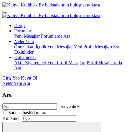
Dergi
Forumlar
Yeni Mesajlar
Forumlarda Ara
Neler Yeni
Öne Çıkan İçerik
Yeni Mesajlar
Yeni Profil Mesajları
Son
Etkinlikler
Kullanıcılar
Aktif Ziyaretçiler
Yeni Profil Mesajları
Profil Mesajlarında
Ara
Giriş Yap
Kayıt Ol
Neler Yeni
Ara
Ara
Sadece başlıkları ara
Kullanıcı: