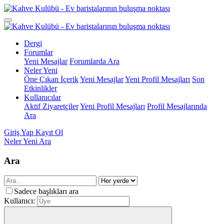
Dergi
Forumlar
Yeni Mesajlar
Forumlarda Ara
Neler Yeni
Öne Çıkan İçerik
Yeni Mesajlar
Yeni Profil Mesajları
Son
Etkinlikler
Kullanıcılar
Aktif Ziyaretçiler
Yeni Profil Mesajları
Profil Mesajlarında
Ara
Giriş Yap
Kayıt Ol
Neler Yeni
Ara
Ara
Sadece başlıkları ara
Kullanıcı: