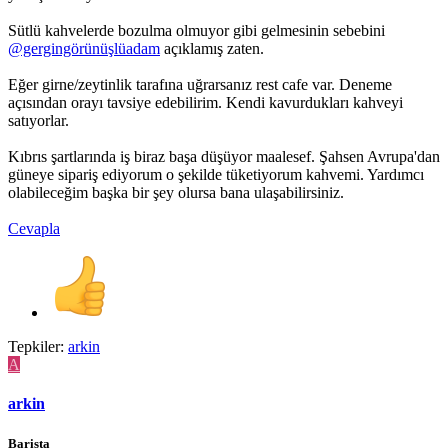
Sütlü kahvelerde bozulma olmuyor gibi gelmesinin sebebini
@gergingörünüşlüadam
açıklamış zaten.
Eğer girne/zeytinlik tarafına uğrarsanız rest cafe var. Deneme
açısından orayı tavsiye edebilirim. Kendi kavurdukları kahveyi
satıyorlar.
Kıbrıs şartlarında iş biraz başa düşüyor maalesef. Şahsen Avrupa'dan
güneye sipariş ediyorum o şekilde tüketiyorum kahvemi. Yardımcı
olabileceğim başka bir şey olursa bana ulaşabilirsiniz.
Cevapla
Tepkiler:
arkin
A
arkin
Barista