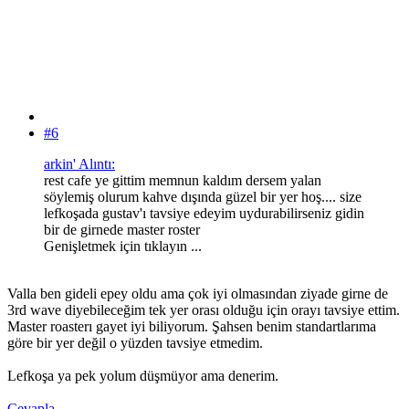
#6
arkin' Alıntı:
rest cafe ye gittim memnun kaldım dersem yalan
söylemiş olurum kahve dışında güzel bir yer hoş.... size
lefkoşada gustav'ı tavsiye edeyim uydurabilirseniz gidin
bir de girnede master roster
Genişletmek için tıklayın ...
Valla ben gideli epey oldu ama çok iyi olmasından ziyade girne de
3rd wave diyebileceğim tek yer orası olduğu için orayı tavsiye ettim.
Master roasterı gayet iyi biliyorum. Şahsen benim standartlarıma
göre bir yer değil o yüzden tavsiye etmedim.
Lefkoşa ya pek yolum düşmüyor ama denerim.
Cevapla