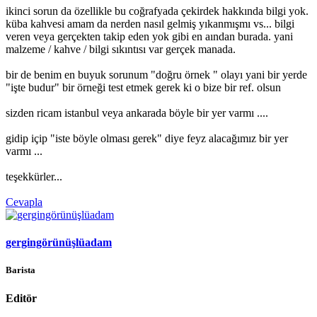
ikinci sorun da özellikle bu coğrafyada çekirdek hakkında bilgi yok.
küba kahvesi amam da nerden nasıl gelmiş yıkanmışmı vs... bilgi
veren veya gerçekten takip eden yok gibi en aından burada. yani
malzeme / kahve / bilgi sıkıntısı var gerçek manada.
bir de benim en buyuk sorunum "doğru örnek " olayı yani bir yerde
"işte budur" bir örneği test etmek gerek ki o bize bir ref. olsun
sizden ricam istanbul veya ankarada böyle bir yer varmı ....
gidip içip "iste böyle olması gerek" diye feyz alacağımız bir yer
varmı ...
teşekkürler...
Cevapla
gergingörünüşlüadam
Barista
Editör