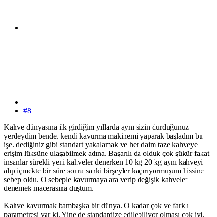
#8
Kahve dünyasına ilk girdiğim yıllarda aynı sizin durduğunuz
yerdeydim bende. kendi kavurma makinemi yaparak başladım bu
işe. dediğiniz gibi standart yakalamak ve her daim taze kahveye
erişim lüksüne ulaşabilmek adına. Başarılı da olduk çok şükür fakat
insanlar sürekli yeni kahveler denerken 10 kg 20 kg aynı kahveyi
alıp içmekte bir süre sonra sanki birşeyler kaçırıyormuşum hissine
sebep oldu. O sebeple kavurmaya ara verip değişik kahveler
denemek macerasına düştüm.
Kahve kavurmak bambaşka bir dünya. O kadar çok ve farklı
parametresi var ki. Yine de standardize edilebiliyor olması çok iyi.