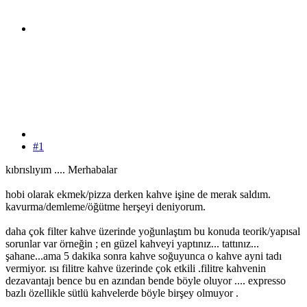
#1
kıbrıslıyım .... Merhabalar
hobi olarak ekmek/pizza derken kahve işine de merak saldım.
kavurma/demleme/öğütme herşeyi deniyorum.
daha çok filter kahve üzerinde yoğunlaştım bu konuda teorik/yapısal
sorunlar var örneğin ; en güzel kahveyi yaptınız... tattınız...
şahane...ama 5 dakika sonra kahve soğuyunca o kahve ayni tadı
vermiyor. ısı filitre kahve üzerinde çok etkili .filitre kahvenin
dezavantajı bence bu en azından bende böyle oluyor .... expresso
bazlı özellikle sütlü kahvelerde böyle birşey olmuyor .