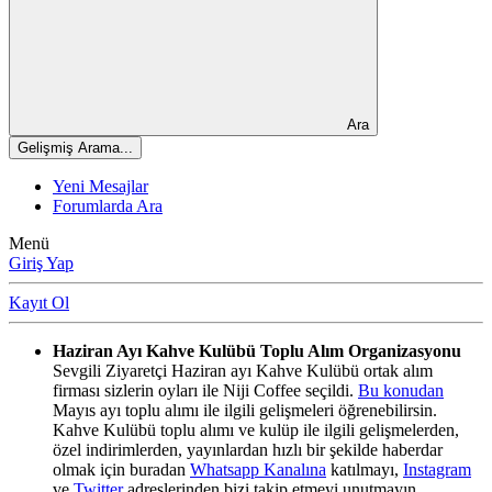
Ara
Gelişmiş Arama...
Yeni Mesajlar
Forumlarda Ara
Menü
Giriş Yap
Kayıt Ol
Haziran Ayı Kahve Kulübü Toplu Alım Organizasyonu
Sevgili Ziyaretçi Haziran ayı Kahve Kulübü ortak alım
firması sizlerin oyları ile Niji Coffee seçildi.
Bu konudan
Mayıs ayı toplu alımı ile ilgili gelişmeleri öğrenebilirsin.
Kahve Kulübü toplu alımı ve kulüp ile ilgili gelişmelerden,
özel indirimlerden, yayınlardan hızlı bir şekilde haberdar
olmak için buradan
Whatsapp Kanalına
katılmayı,
Instagram
ve
Twitter
adreslerinden bizi takip etmeyi unutmayın.