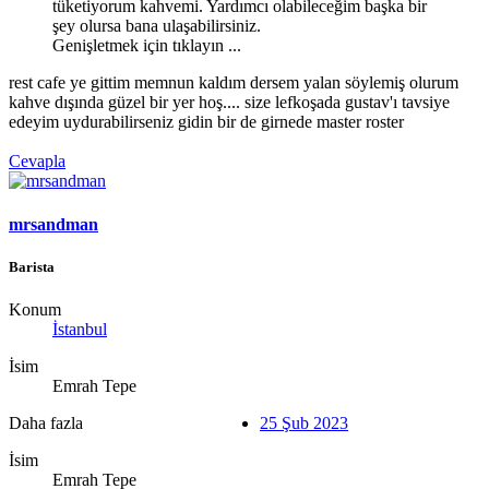
tüketiyorum kahvemi. Yardımcı olabileceğim başka bir
şey olursa bana ulaşabilirsiniz.
Genişletmek için tıklayın ...
rest cafe ye gittim memnun kaldım dersem yalan söylemiş olurum
kahve dışında güzel bir yer hoş.... size lefkoşada gustav'ı tavsiye
edeyim uydurabilirseniz gidin bir de girnede master roster
Cevapla
mrsandman
Barista
Konum
İstanbul
İsim
Emrah Tepe
Daha fazla
25 Şub 2023
İsim
Emrah Tepe