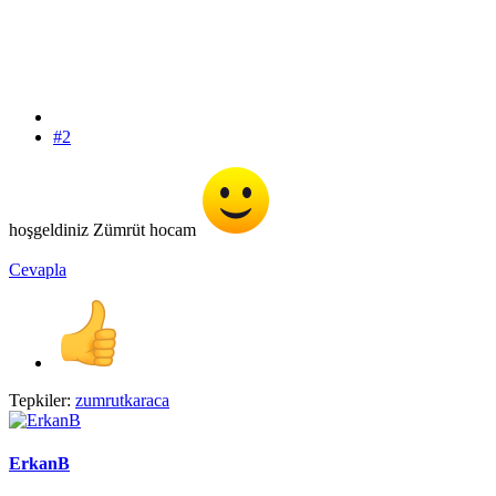
#2
hoşgeldiniz Zümrüt hocam
Cevapla
Tepkiler:
zumrutkaraca
ErkanB