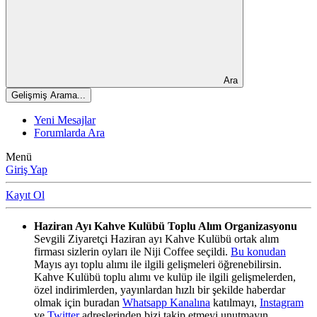
Ara
Gelişmiş Arama...
Yeni Mesajlar
Forumlarda Ara
Menü
Giriş Yap
Kayıt Ol
Haziran Ayı Kahve Kulübü Toplu Alım Organizasyonu
Sevgili Ziyaretçi Haziran ayı Kahve Kulübü ortak alım
firması sizlerin oyları ile Niji Coffee seçildi.
Bu konudan
Mayıs ayı toplu alımı ile ilgili gelişmeleri öğrenebilirsin.
Kahve Kulübü toplu alımı ve kulüp ile ilgili gelişmelerden,
özel indirimlerden, yayınlardan hızlı bir şekilde haberdar
olmak için buradan
Whatsapp Kanalına
katılmayı,
Instagram
ve
Twitter
adreslerinden bizi takip etmeyi unutmayın.