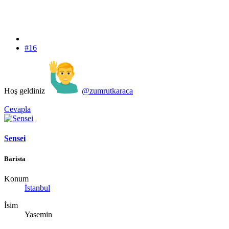
#16
Hoş geldiniz
@zumrutkaraca
Cevapla
Sensei
Barista
Konum
İstanbul
İsim
Yasemin