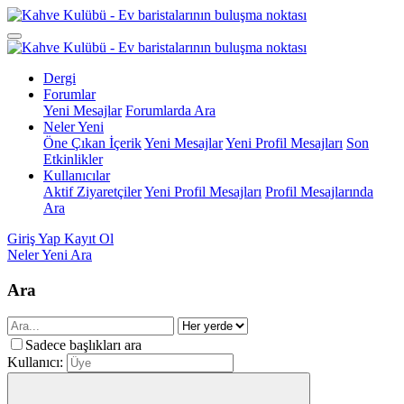
Dergi
Forumlar
Yeni Mesajlar
Forumlarda Ara
Neler Yeni
Öne Çıkan İçerik
Yeni Mesajlar
Yeni Profil Mesajları
Son
Etkinlikler
Kullanıcılar
Aktif Ziyaretçiler
Yeni Profil Mesajları
Profil Mesajlarında
Ara
Giriş Yap
Kayıt Ol
Neler Yeni
Ara
Ara
Sadece başlıkları ara
Kullanıcı: