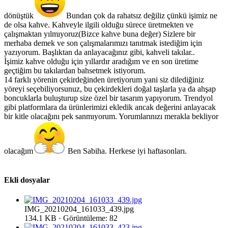
dönüştük
Bundan çok da rahatsız değiliz çünkü işimiz ne
de olsa kahve. Kahveyle ilgili olduğu sürece üretmekten ve
çalışmaktan yılmıyoruz(Bizce kahve buna değer) Sizlere bir
merhaba demek ve son çalışmalarımızı tanıtmak istediğim için
yazıyorum. Başlıktan da anlayacağınız gibi, kahveli takılar..
İşimiz kahve olduğu için yıllardır aradığım ve en son üretime
geçtiğim bu takılardan bahsetmek istiyorum.
14 farklı yörenin çekirdeğinden üretiyorum yani siz dilediğiniz
yöreyi seçebiliyorsunuz, bu çekirdekleri doğal taşlarla ya da ahşap
boncuklarla buluşturup size özel bir tasarım yapıyorum. Trendyol
gibi platformlara da ürünlerimizi ekledik ancak değerini anlayacak
bir kitle olacağını pek sanmıyorum. Yorumlarınızı merakla bekliyor
olacağım
Ben Sabiha. Herkese iyi haftasonları.
Ekli dosyalar
IMG_20210204_161033_439.jpg
134.1 KB · Görüntüleme: 82