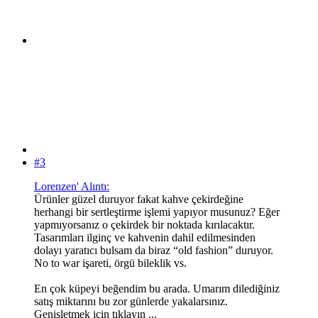
#3
Lorenzen' Alıntı:
Ürünler güzel duruyor fakat kahve çekirdeğine
herhangi bir sertleştirme işlemi yapıyor musunuz? Eğer
yapmıyorsanız o çekirdek bir noktada kırılacaktır.
Tasarımları ilginç ve kahvenin dahil edilmesinden
dolayı yaratıcı bulsam da biraz “old fashion” duruyor.
No to war işareti, örgü bileklik vs.
En çok küpeyi beğendim bu arada. Umarım dilediğiniz
satış miktarını bu zor günlerde yakalarsınız.
Genişletmek için tıklayın ...