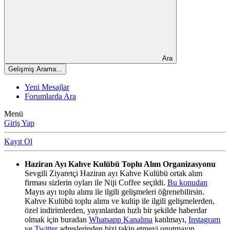
Ara
Gelişmiş Arama...
Yeni Mesajlar
Forumlarda Ara
Menü
Giriş Yap
Kayıt Ol
Haziran Ayı Kahve Kulübü Toplu Alım Organizasyonu
Sevgili Ziyaretçi Haziran ayı Kahve Kulübü ortak alım
firması sizlerin oyları ile Niji Coffee seçildi.
Bu konudan
Mayıs ayı toplu alımı ile ilgili gelişmeleri öğrenebilirsin.
Kahve Kulübü toplu alımı ve kulüp ile ilgili gelişmelerden,
özel indirimlerden, yayınlardan hızlı bir şekilde haberdar
olmak için buradan
Whatsapp Kanalına
katılmayı,
Instagram
ve
Twitter
adreslerinden bizi takip etmeyi unutmayın.