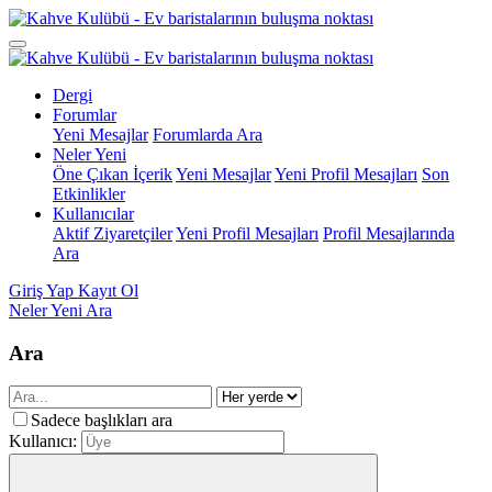
Dergi
Forumlar
Yeni Mesajlar
Forumlarda Ara
Neler Yeni
Öne Çıkan İçerik
Yeni Mesajlar
Yeni Profil Mesajları
Son
Etkinlikler
Kullanıcılar
Aktif Ziyaretçiler
Yeni Profil Mesajları
Profil Mesajlarında
Ara
Giriş Yap
Kayıt Ol
Neler Yeni
Ara
Ara
Sadece başlıkları ara
Kullanıcı: