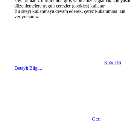
kayıt olmanız durumunda giriş yapmanızı sağlamak için yasal
düzenlemelere uygun çerezler (cookies) kullanır.
Bu siteyi kullanmaya devam ederek, çerez kullanımına izin
veriyorsunuz.
Kabul Et
Detaylı Bilgi...
Geri