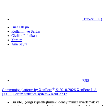
Turkce (TR)
Bize Ulaşın
Kullanım ve Şartlar
Gizlilik Politikası
Yardım
Ana Sayfa
RSS
®
Community platform by XenForo
© 2010-2026 XenForo Ltd.
[XGT] Forum statistics system
- XenGenTr
Bu site, içeriği kişiselleştirmek, deneyiminize uyarlamak ve