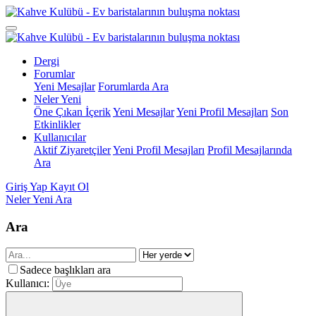
Dergi
Forumlar
Yeni Mesajlar
Forumlarda Ara
Neler Yeni
Öne Çıkan İçerik
Yeni Mesajlar
Yeni Profil Mesajları
Son
Etkinlikler
Kullanıcılar
Aktif Ziyaretçiler
Yeni Profil Mesajları
Profil Mesajlarında
Ara
Giriş Yap
Kayıt Ol
Neler Yeni
Ara
Ara
Sadece başlıkları ara
Kullanıcı: