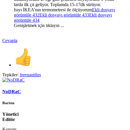
larda ilk çıt geliyor. Toplamda 15-17dk sürüyor.
Isıyı İKEA’nın termometresi ile ölçüyorum
Ekli dosyayı
görüntüle 432
Ekli dosyayı görüntüle 433
Ekli dosyayı
görüntüle 434
Genişletmek için tıklayın ...
Cevapla
Tepkiler:
freenautilus
NoDRaC
Barista
Yönetici
Editör
Konum