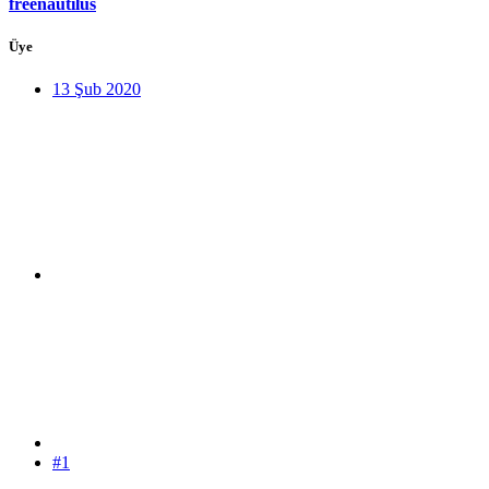
freenautilus
Üye
13 Şub 2020
#1