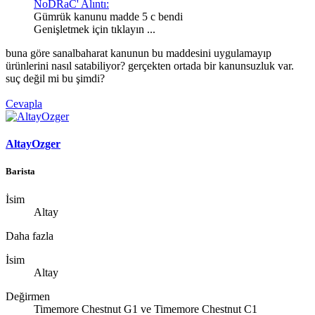
NoDRaC' Alıntı:
Gümrük kanunu madde 5 c bendi
Genişletmek için tıklayın ...
buna göre sanalbaharat kanunun bu maddesini uygulamayıp
ürünlerini nasıl satabiliyor? gerçekten ortada bir kanunsuzluk var.
suç değil mi bu şimdi?
Cevapla
AltayOzger
Barista
İsim
Altay
Daha fazla
İsim
Altay
Değirmen
Timemore Chestnut G1 ve Timemore Chestnut C1