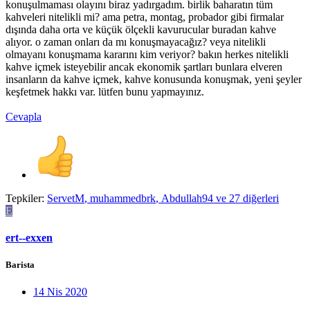
konuşulmaması olayını biraz yadırgadım. birlik baharatın tüm
kahveleri nitelikli mi? ama petra, montag, probador gibi firmalar
dışında daha orta ve küçük ölçekli kavurucular buradan kahve
alıyor. o zaman onları da mı konuşmayacağız? veya nitelikli
olmayanı konuşmama kararını kim veriyor? bakın herkes nitelikli
kahve içmek isteyebilir ancak ekonomik şartları bunlara elveren
insanların da kahve içmek, kahve konusunda konuşmak, yeni şeyler
keşfetmek hakkı var. lütfen bunu yapmayınız.
Cevapla
Tepkiler:
ServetM
,
muhammedbrk
,
Abdullah94
ve 27 diğerleri
E
ert--exxen
Barista
14 Nis 2020