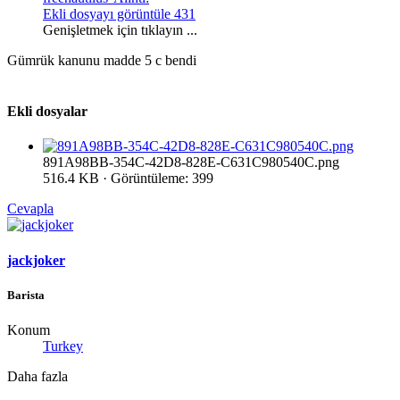
Ekli dosyayı görüntüle 431
Genişletmek için tıklayın ...
Gümrük kanunu madde 5 c bendi
Ekli dosyalar
891A98BB-354C-42D8-828E-C631C980540C.png
516.4 KB · Görüntüleme: 399
Cevapla
jackjoker
Barista
Konum
Turkey
Daha fazla