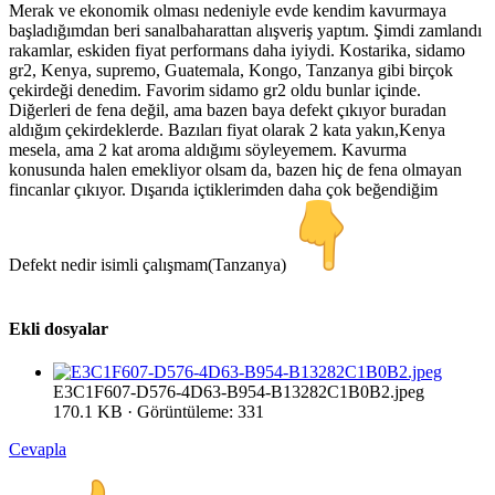
Merak ve ekonomik olması nedeniyle evde kendim kavurmaya
başladığımdan beri sanalbaharattan alışveriş yaptım. Şimdi zamlandı
rakamlar, eskiden fiyat performans daha iyiydi. Kostarika, sidamo
gr2, Kenya, supremo, Guatemala, Kongo, Tanzanya gibi birçok
çekirdeği denedim. Favorim sidamo gr2 oldu bunlar içinde.
Diğerleri de fena değil, ama bazen baya defekt çıkıyor buradan
aldığım çekirdeklerde. Bazıları fiyat olarak 2 kata yakın,Kenya
mesela, ama 2 kat aroma aldığımı söyleyemem. Kavurma
konusunda halen emekliyor olsam da, bazen hiç de fena olmayan
fincanlar çıkıyor. Dışarıda içtiklerimden daha çok beğendiğim
Defekt nedir isimli çalışmam(Tanzanya)
Ekli dosyalar
E3C1F607-D576-4D63-B954-B13282C1B0B2.jpeg
170.1 KB · Görüntüleme: 331
Cevapla