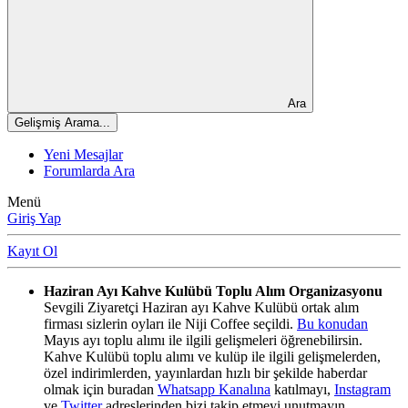
Ara
Gelişmiş Arama...
Yeni Mesajlar
Forumlarda Ara
Menü
Giriş Yap
Kayıt Ol
Haziran Ayı Kahve Kulübü Toplu Alım Organizasyonu
Sevgili Ziyaretçi Haziran ayı Kahve Kulübü ortak alım
firması sizlerin oyları ile Niji Coffee seçildi.
Bu konudan
Mayıs ayı toplu alımı ile ilgili gelişmeleri öğrenebilirsin.
Kahve Kulübü toplu alımı ve kulüp ile ilgili gelişmelerden,
özel indirimlerden, yayınlardan hızlı bir şekilde haberdar
olmak için buradan
Whatsapp Kanalına
katılmayı,
Instagram
ve
Twitter
adreslerinden bizi takip etmeyi unutmayın.