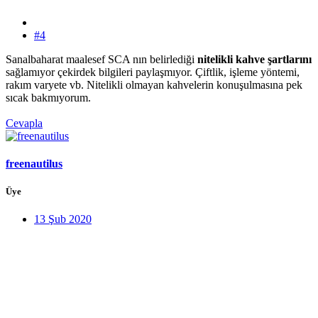
#4
Sanalbaharat maalesef SCA nın belirlediği
nitelikli kahve şartlarını
sağlamıyor çekirdek bilgileri paylaşmıyor. Çiftlik, işleme yöntemi,
rakım varyete vb. Nitelikli olmayan kahvelerin konuşulmasına pek
sıcak bakmıyorum.
Cevapla
freenautilus
Üye
13 Şub 2020