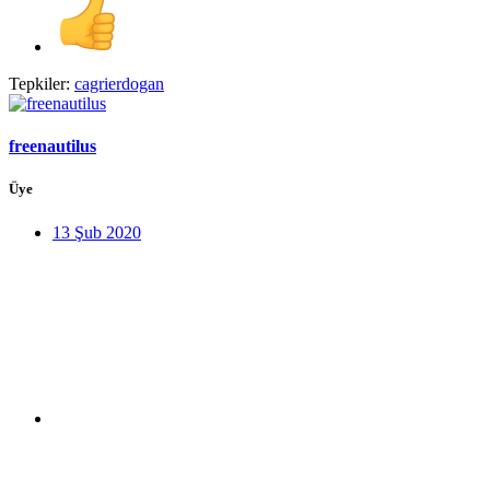
Tepkiler:
cagrierdogan
freenautilus
Üye
13 Şub 2020