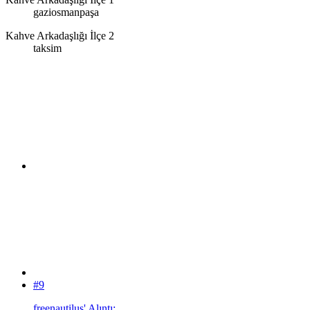
gaziosmanpaşa
Kahve Arkadaşlığı İlçe 2
taksim
#9
freenautilus' Alıntı: