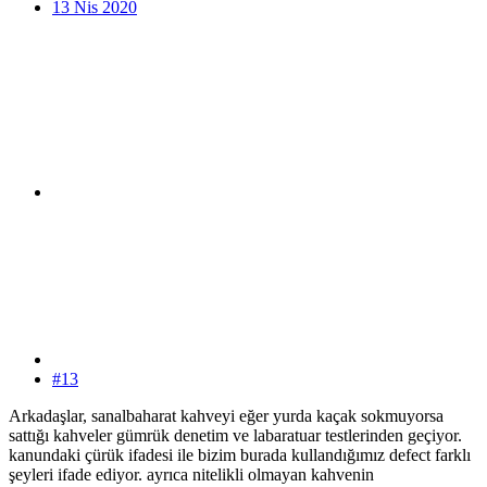
13 Nis 2020
#13
Arkadaşlar, sanalbaharat kahveyi eğer yurda kaçak sokmuyorsa
sattığı kahveler gümrük denetim ve labaratuar testlerinden geçiyor.
kanundaki çürük ifadesi ile bizim burada kullandığımız defect farklı
şeyleri ifade ediyor. ayrıca nitelikli olmayan kahvenin