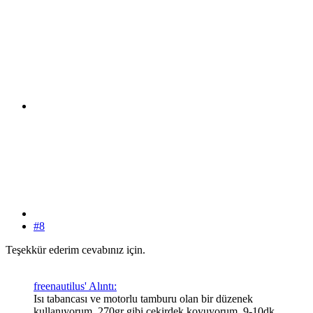
#8
Teşekkür ederim cevabınız için.
freenautilus' Alıntı:
Isı tabancası ve motorlu tamburu olan bir düzenek
kullanıyorum. 270gr gibi çekirdek koyuyorum. 9-10dk