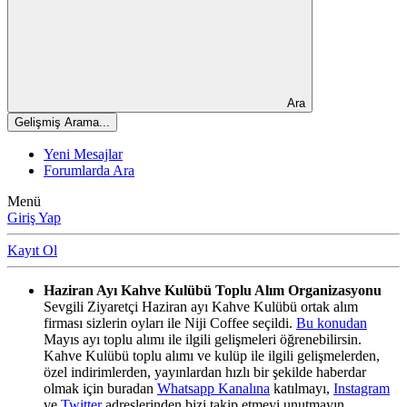
Ara
Gelişmiş Arama...
Yeni Mesajlar
Forumlarda Ara
Menü
Giriş Yap
Kayıt Ol
Haziran Ayı Kahve Kulübü Toplu Alım Organizasyonu
Sevgili Ziyaretçi Haziran ayı Kahve Kulübü ortak alım
firması sizlerin oyları ile Niji Coffee seçildi.
Bu konudan
Mayıs ayı toplu alımı ile ilgili gelişmeleri öğrenebilirsin.
Kahve Kulübü toplu alımı ve kulüp ile ilgili gelişmelerden,
özel indirimlerden, yayınlardan hızlı bir şekilde haberdar
olmak için buradan
Whatsapp Kanalına
katılmayı,
Instagram
ve
Twitter
adreslerinden bizi takip etmeyi unutmayın.