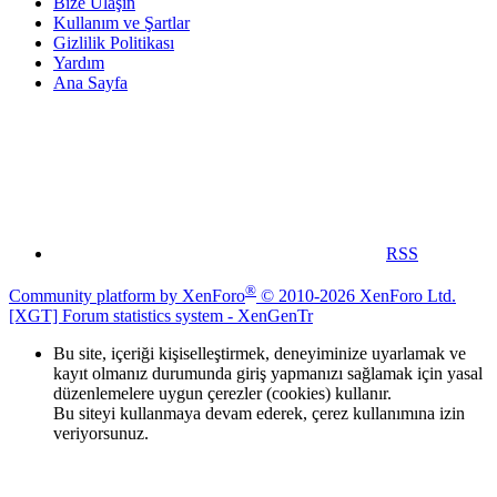
Bize Ulaşın
Kullanım ve Şartlar
Gizlilik Politikası
Yardım
Ana Sayfa
RSS
®
Community platform by XenForo
© 2010-2026 XenForo Ltd.
[XGT] Forum statistics system
- XenGenTr
Bu site, içeriği kişiselleştirmek, deneyiminize uyarlamak ve
kayıt olmanız durumunda giriş yapmanızı sağlamak için yasal
düzenlemelere uygun çerezler (cookies) kullanır.
Bu siteyi kullanmaya devam ederek, çerez kullanımına izin
veriyorsunuz.