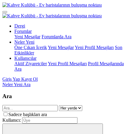
Dergi
Forumlar
Yeni Mesajlar
Forumlarda Ara
Neler Yeni
Öne Çıkan İçerik
Yeni Mesajlar
Yeni Profil Mesajları
Son
Etkinlikler
Kullanıcılar
Aktif Ziyaretçiler
Yeni Profil Mesajları
Profil Mesajlarında
Ara
Giriş Yap
Kayıt Ol
Neler Yeni
Ara
Ara
Sadece başlıkları ara
Kullanıcı: