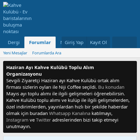
Dergi
Forumlar
Neler Yeni
Giriş Yap
Kayıt Ol
Kullanıcılar
Yeni Mesajlar
Forumlarda Ara
Haziran Ayı Kahve Kulübü Toplu Alım
Organizasyonu
Sevgili Ziyaretçi Haziran ayı Kahve Kulübü ortak alım
firması sizlerin oyları ile Niji Coffee seçildi.
Bu konudan
Mayıs ayı toplu alımı ile ilgili gelişmeleri öğrenebilirsin.
Kahve Kulübü toplu alımı ve kulüp ile ilgili gelişmelerden,
özel indirimlerden, yayınlardan hızlı bir şekilde haberdar
olmak için buradan
Whatsapp Kanalına
katılmayı,
Instagram
ve
Twitter
adreslerinden bizi takip etmeyi
unutmayın.