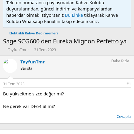
Telefon numaranızı paylaşmadan Kahve Kulübü
duyurularından, güncel indirim ve kampanyalardan
haberdar olmak istiyorsanız
Bu Linke
tıklayarak Kahve
Kulübü Whatsapp Kanalını takip edebilirsiniz.
Elektrikli Kahve Değirmenleri
Sage SCG600 den Eureka Mignon Perfetto ya
K
B
TayfunTmr
31 Tem 2023
o
a
n
ş
Daha fazla
TayfunTmr
u
l
Barista
y
a
u
n
b
g
31 Tem 2023
#1
a
ı
ş
ç
Bu yükseltme sizce değer mi?
l
t
a
a
Ne gerek var DF64 al mı?
t
r
a
i
Cevapla
n
h
i