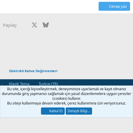
Cevap yaz
Facebook
X
Bluesky
LinkedIn
Reddit
Pinterest
Tumblr
WhatsApp
E-posta
Paylaş:
Elektrikli Kahve Değirmenleri
Klasik Tema
Turkce (TR)
Bu site, içeriği kişiselleştirmek, deneyiminize uyarlamak ve kayıt olmanız
Bize Ulaşın
Kullanım ve Şartlar
Gizlilik Politikası
Yardım
durumunda giriş yapmanızı sağlamak için yasal düzenlemelere uygun çerezler
Ana Sayfa
R
(cookies) kullanır.
S
Bu siteyi kullanmaya devam ederek, çerez kullanımına izin veriyorsunuz.
S
®
Community platform by XenForo
© 2010-2026 XenForo Ltd.
Kabul Et
Detaylı Bilgi...
[XGT] Forum statistics system
- XenGenTr