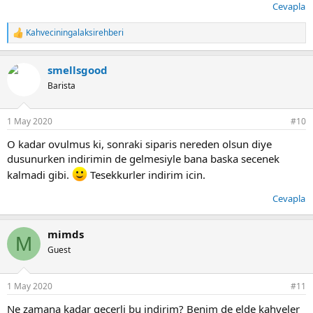
Cevapla
Kahveciningalaksirehberi
T
e
p
smellsgood
k
i
Barista
l
e
r
1 May 2020
#10
:
O kadar ovulmus ki, sonraki siparis nereden olsun diye
dusunurken indirimin de gelmesiyle bana baska secenek
kalmadi gibi.
Tesekkurler indirim icin.
Cevapla
mimds
M
Guest
1 May 2020
#11
Ne zamana kadar geçerli bu indirim? Benim de elde kahveler