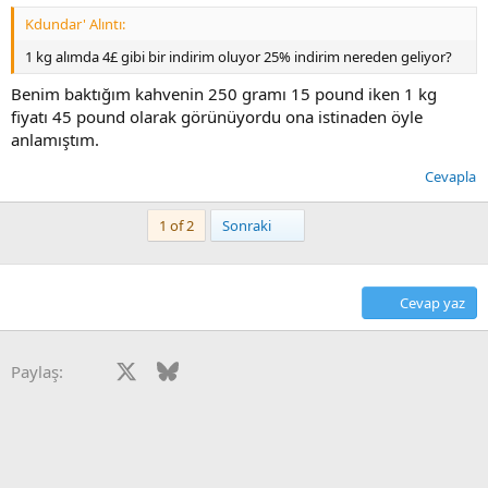
Kdundar' Alıntı:
1 kg alımda 4£ gibi bir indirim oluyor 25% indirim nereden geliyor?
Benim baktığım kahvenin 250 gramı 15 pound iken 1 kg
fiyatı 45 pound olarak görünüyordu ona istinaden öyle
anlamıştım.
Cevapla
Son
1 of 2
Sonraki
Cevap yaz
Facebook
X
Bluesky
LinkedIn
Reddit
Pinterest
Tumblr
WhatsApp
E-posta
Paylaş: