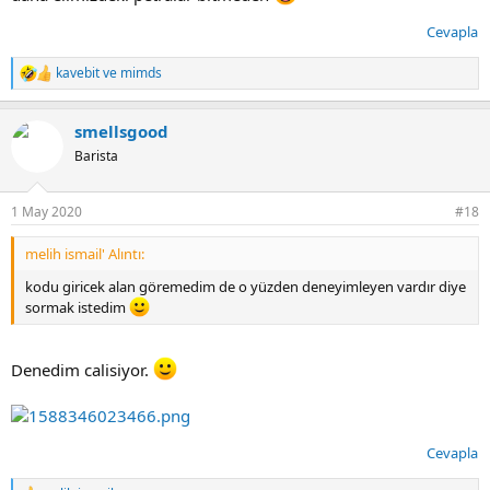
Cevapla
kavebit
ve
mimds
T
e
p
smellsgood
k
i
Barista
l
e
r
1 May 2020
#18
:
melih ismail' Alıntı:
kodu giricek alan göremedim de o yüzden deneyimleyen vardır diye
sormak istedim
Denedim calisiyor.
Cevapla