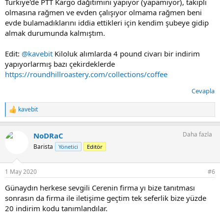
Türkiye'de PTT Kargo dağıtımını yapıyor (yapamıyor), takipli
olmasına rağmen ve evden çalışıyor olmama rağmen beni
evde bulamadıklarını iddia ettikleri için kendim şubeye gidip
almak durumunda kalmıştım.
Edit:
@kavebit
Kiloluk alımlarda 4 pound civarı bir indirim
yapıyorlarmış bazı çekirdeklerde
https://roundhillroastery.com/collections/coffee
Cevapla
kavebit
T
e
p
Daha fazla
NoDRaC
k
i
Barista
Yönetici
Editör
l
e
r
1 May 2020
#6
:
Günaydın herkese sevgili Cerenin firma yı bize tanıtması
sonrasın da firma ile iletişime geçtim tek seferlik bize yüzde
20 indirim kodu tanımlandılar.