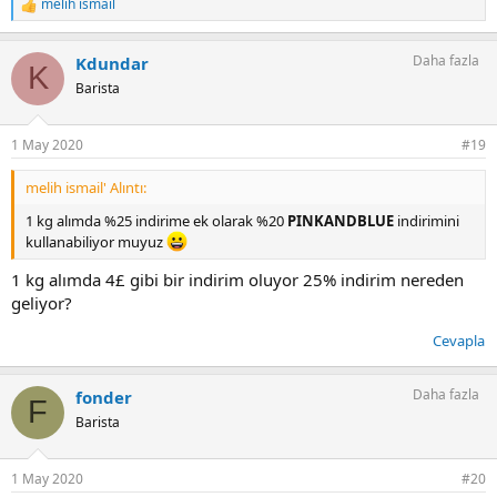
melih ismail
T
e
p
Daha fazla
Kdundar
k
K
i
Barista
l
e
r
1 May 2020
#19
:
melih ismail' Alıntı:
1 kg alımda %25 indirime ek olarak %20
PINKANDBLUE
indirimini
kullanabiliyor muyuz
1 kg alımda 4£ gibi bir indirim oluyor 25% indirim nereden
geliyor?
Cevapla
Daha fazla
fonder
F
Barista
1 May 2020
#20