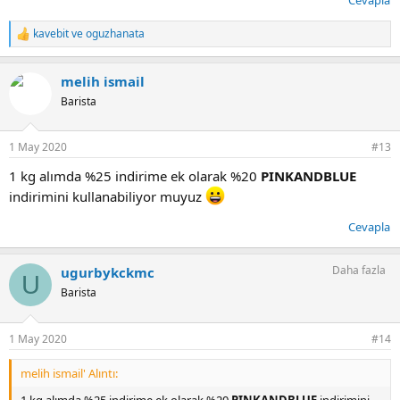
kavebit
ve
oguzhanata
T
e
p
melih ismail
k
i
Barista
l
e
r
1 May 2020
#13
:
1 kg alımda %25 indirime ek olarak %20
PINKANDBLUE
indirimini kullanabiliyor muyuz
Cevapla
Daha fazla
ugurbykckmc
U
Barista
1 May 2020
#14
melih ismail' Alıntı:
1 kg alımda %25 indirime ek olarak %20
PINKANDBLUE
indirimini