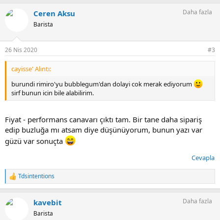
Daha fazla
Ceren Aksu
Barista
26 Nis 2020
#3
cayisse' Alıntı:
burundi rimiro'yu bubblegum'dan dolayi cok merak ediyorum
sirf bunun icin bile alabilirim.
Fiyat - performans canavarı çıktı tam. Bir tane daha sipariş
edip buzluğa mı atsam diye düşünüyorum, bunun yazı var
güzü var sonuçta
Cevapla
Tdsintentions
T
e
p
Daha fazla
kavebit
k
i
Barista
l