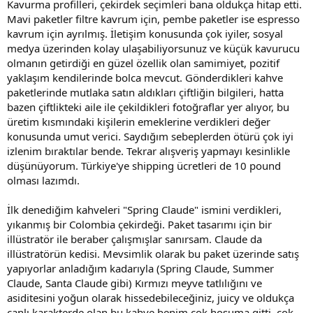
Kavurma profilleri, çekirdek seçimleri bana oldukça hitap etti.
Mavi paketler filtre kavrum için, pembe paketler ise espresso
kavrum için ayrılmış. İletişim konusunda çok iyiler, sosyal
medya üzerinden kolay ulaşabiliyorsunuz ve küçük kavurucu
olmanın getirdiği en güzel özellik olan samimiyet, pozitif
yaklaşım kendilerinde bolca mevcut. Gönderdikleri kahve
paketlerinde mutlaka satın aldıkları çiftliğin bilgileri, hatta
bazen çiftlikteki aile ile çekildikleri fotoğraflar yer alıyor, bu
üretim kısmındaki kişilerin emeklerine verdikleri değer
konusunda umut verici. Saydığım sebeplerden ötürü çok iyi
izlenim bıraktılar bende. Tekrar alışveriş yapmayı kesinlikle
düşünüyorum. Türkiye'ye shipping ücretleri de 10 pound
olması lazımdı.
İlk denediğim kahveleri "Spring Claude" ismini verdikleri,
yıkanmış bir Colombia çekirdeği. Paket tasarımı için bir
illüstratör ile beraber çalışmışlar sanırsam. Claude da
illüstratörün kedisi. Mevsimlik olarak bu paket üzerinde satış
yapıyorlar anladığım kadarıyla (Spring Claude, Summer
Claude, Santa Claude gibi) Kırmızı meyve tatlılığını ve
asiditesini yoğun olarak hissedebileceğiniz, juicy ve oldukça
canlı karakterde olan bu kahve benim çok hoşuma gitti, çok