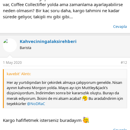
var, Coffee Collectifler yolda ama zamanlama ayarlayabilirse
neden olmasın? Bir kac soru daha, kargo tahmini ne kadar
sürede geliyor, takipli mı gibi gibi...
Cevapla
Kahveciningalaksirehberi
Barista
1 May 2020
#12
kavebit' Alıntı:
Her ay yurtdışından bir çekirdek almaya çalışıyorum genelde. Nisan
ayının kahvesi Morgon yolda. Mayıs ayı için Muttley&Jack’s
düşünüyordum. İndirimden sonra bir kararsızlık oluştu. Burayı da
merak ediyorum. İkisini de mi alsam acaba?
Bu aradaİndirim için
teşekkürler
@NoDRaC
Kargo hafifletmek isterseniz buradayım
Cevapla