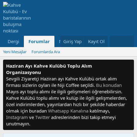
Dergi
Forumlar
Neler Yeni
Giriş Yap
Kayıt Ol
Kullanıcılar
Yeni Mesajlar
Forumlarda Ara
Haziran Ayı Kahve Kulübü Toplu Alım
Organizasyonu
Sevgili Ziyaretçi Haziran ayı Kahve Kulübü ortak alım
firması sizlerin oyları ile Niji Coffee seçildi.
Bu konudan
Mayıs ayı toplu alımı ile ilgili gelişmeleri öğrenebilirsin.
Kahve Kulübü toplu alımı ve kulüp ile ilgili gelişmelerden,
özel indirimlerden, yayınlardan hızlı bir şekilde haberdar
olmak için buradan
Whatsapp Kanalına
katılmayı,
Instagram
ve
Twitter
adreslerinden bizi takip etmeyi
unutmayın.