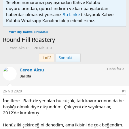
Telefon numaranızı paylaşmadan Kahve Kulübü
duyurularından, güncel indirim ve kampanyalardan
haberdar olmak istiyorsanız
Bu Linke
tıklayarak Kahve
Kulübü Whatsapp Kanalını takip edebilirsiniz.
Yurt Dışı Kahve Firmaları
Round Hill Roastery
K
B
Ceren Aksu
26 Nis 2020
o
a
Son
1 of 2
Sonraki
n
ş
u
l
y
a
Daha fazla
Ceren Aksu
u
n
Barista
b
g
a
ı
ş
ç
26 Nis 2020
#1
l
t
a
a
İngiltere - Bath'de yer alan bu küçük, tatlı kavurucunun da bir
t
r
başlığı olmalı diye düşündüm. Çok yeni de sayılmazlar,
a
i
2012'de kurulmuş.
n
h
i
Henüz iki çekirdeğini denedim, ama ikisini de çok beğendim.