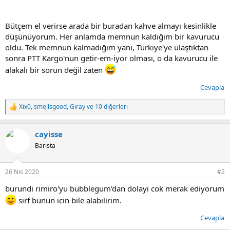
Bütçem el verirse arada bir buradan kahve almayı kesinlikle
düşünüyorum. Her anlamda memnun kaldığım bir kavurucu
oldu. Tek memnun kalmadığım yanı, Türkiye'ye ulaştıktan
sonra PTT Kargo'nun getir-em-iyor olması, o da kavurucu ile
alakalı bir sorun değil zaten
Cevapla
Xix0
,
smellsgood
,
Giray
ve 10 diğerleri
T
e
p
cayisse
k
i
Barista
l
e
r
26 Nis 2020
#2
:
burundi rimiro'yu bubblegum'dan dolayi cok merak ediyorum
sirf bunun icin bile alabilirim.
Cevapla