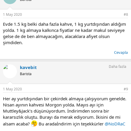
1 May 2020
#8
Evde 1.5 kg belki daha fazla kahve, 1 kg yurtdışından aldığım
yolda. 1 kg almaya kalkınca fiyatlar ne kadar makul seviyeye
gelse de de ben almayacağım, alacaklara afiyet olsun
şimdiden.
Cevapla
Daha fazla
kavebit
Barista
1 May 2020
#9
Her ay yurtdışından bir çekirdek almaya çalışıyorum genelde.
Nisan ayının kahvesi Morgon yolda. Mayıs ayı için
Muttley&Jack’s düşünüyordum. İndirimden sonra bir
kararsızlık oluştu. Burayı da merak ediyorum. İkisini de mi
alsam acaba?
Bu aradaİndirim için teşekkürler
@NoDRaC