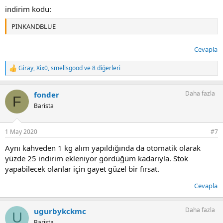
indirim kodu:
PINKANDBLUE
Cevapla
Giray
,
Xix0
,
smellsgood
ve 8 diğerleri
T
e
p
Daha fazla
fonder
k
F
i
Barista
l
e
r
1 May 2020
#7
:
Aynı kahveden 1 kg alım yapıldığında da otomatik olarak
yüzde 25 indirim ekleniyor gördüğüm kadarıyla. Stok
yapabilecek olanlar için gayet güzel bir fırsat.
Cevapla
Daha fazla
ugurbykckmc
U
Barista