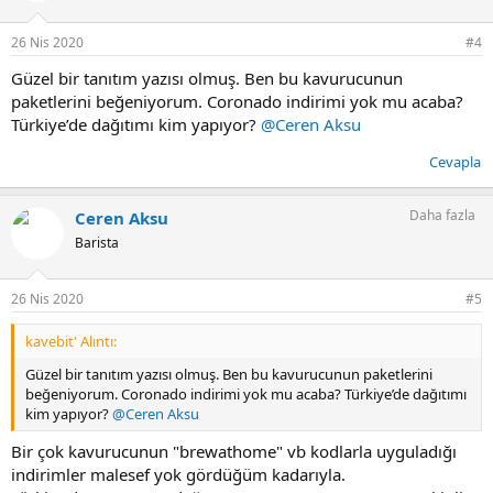
e
r
26 Nis 2020
#4
:
Güzel bir tanıtım yazısı olmuş. Ben bu kavurucunun
paketlerini beğeniyorum. Coronado indirimi yok mu acaba?
Türkiye’de dağıtımı kim yapıyor?
@Ceren Aksu
Cevapla
Daha fazla
Ceren Aksu
Barista
26 Nis 2020
#5
kavebit' Alıntı:
Güzel bir tanıtım yazısı olmuş. Ben bu kavurucunun paketlerini
beğeniyorum. Coronado indirimi yok mu acaba? Türkiye’de dağıtımı
kim yapıyor?
@Ceren Aksu
Bir çok kavurucunun "brewathome" vb kodlarla uyguladığı
indirimler malesef yok gördüğüm kadarıyla.