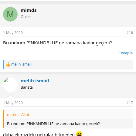
mimds
M
Guest
1 May 2020
#16
Bu indirim PINKANDBLUE ne zamana kadar geçerli?
Cevapla
melih ismail
T
e
p
melih ismail
k
i
Barista
l
e
r
1 May 2020
#17
:
mimds' Alıntı:
Bu indirim PINKANDBLUE ne zamana kadar geçerli?
daha elimizdeki petralar bitmeden