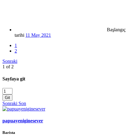
Başlangıç
tarihi
11 May 2021
1
2
Sonraki
1 of 2
Sayfaya git
Git
Sonraki
Son
papuayeniginesever
Barista