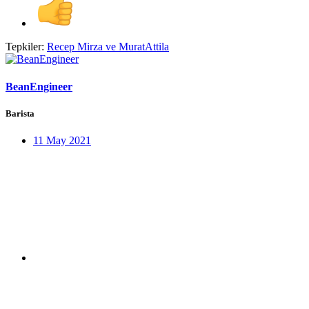
Tepkiler:
Recep Mirza
ve
MuratAttila
BeanEngineer
Barista
11 May 2021