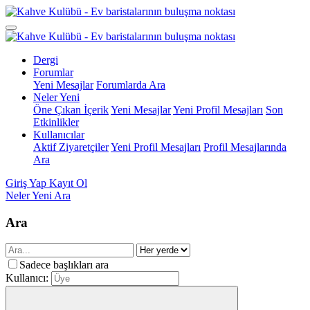
Dergi
Forumlar
Yeni Mesajlar
Forumlarda Ara
Neler Yeni
Öne Çıkan İçerik
Yeni Mesajlar
Yeni Profil Mesajları
Son
Etkinlikler
Kullanıcılar
Aktif Ziyaretçiler
Yeni Profil Mesajları
Profil Mesajlarında
Ara
Giriş Yap
Kayıt Ol
Neler Yeni
Ara
Ara
Sadece başlıkları ara
Kullanıcı: