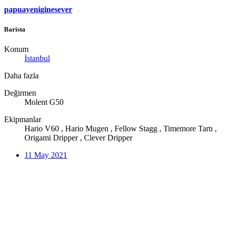
papuayeniginesever
Barista
Konum
İstanbul
Daha fazla
Değirmen
Molent G50
Ekipmanlar
Hario V60 , Hario Mugen , Fellow Stagg , Timemore Tartı ,
Origami Dripper , Clever Dripper
11 May 2021