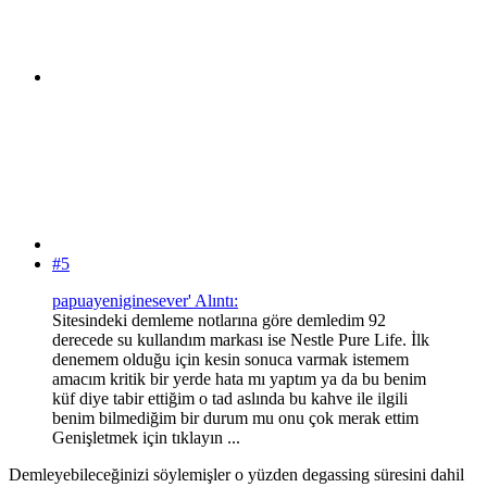
#5
papuayeniginesever' Alıntı:
Sitesindeki demleme notlarına göre demledim 92
derecede su kullandım markası ise Nestle Pure Life. İlk
denemem olduğu için kesin sonuca varmak istemem
amacım kritik bir yerde hata mı yaptım ya da bu benim
küf diye tabir ettiğim o tad aslında bu kahve ile ilgili
benim bilmediğim bir durum mu onu çok merak ettim
Genişletmek için tıklayın ...
Demleyebileceğinizi söylemişler o yüzden degassing süresini dahil