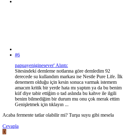
#6
papuayeniginesever' Alıntı:
Sitesindeki demleme notlarına göre demledim 92
derecede su kullandım markası ise Nestle Pure Life. İlk
denemem olduğu için kesin sonuca varmak istemem
amacım kritik bir yerde hata mı yaptım ya da bu benim
küf diye tabir ettiğim o tad aslında bu kahve ile ilgili
benim bilmediğim bir durum mu onu çok merak ettim
Genişletmek için tıklayın ...
Acaba fermente tatlar olabilir mi? Turşu suyu gibi mesela
Cevapla
D