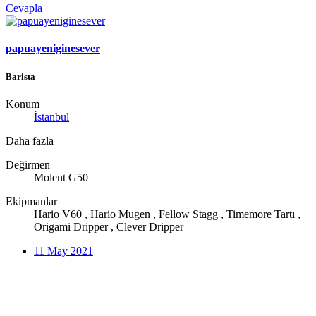
Cevapla
papuayeniginesever
Barista
Konum
İstanbul
Daha fazla
Değirmen
Molent G50
Ekipmanlar
Hario V60 , Hario Mugen , Fellow Stagg , Timemore Tartı ,
Origami Dripper , Clever Dripper
11 May 2021