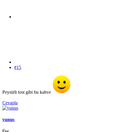
#15
Peynirli tost gibi bu kahve
Cevapla
yunus
Üye