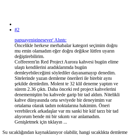
#2
papuayeniginesever' Alıntı:
Öncelikle herkese merhabalar kategori seçimim doğru
mu emin olamadım eğer doğru değikse lütfen uyarın
değiştirebilirim.
Coffeerem'in Red Project Aurora kahvesi bugün elime
ulaştı kendilerini aradıklarımda bugün
demleyebileceğimi söylediler dayanamayıp denedim.
Sitelerinde yazan demleme önerileri ile birebir aynı
şekilde demledim. Molent te 32 klil deneme yaptım ve
sürem 2.36 çıktı. Daha önceki red project kahvelerini
denememiştim bu kahvede garip bir tad aldım. Nitelikli
kahve dünyasında orta seviyede bir deneyimim var
ortalama olarak tadım noktalarına hakimim. Öneri
verebilecek arkadaşlar var mı sanki bir küf tarzı bir tad
alıyorum bende mi bir sıkıntı var anlamadım.
Genişletmek için tıklayın ...
Su sıcaklığından kaynaklanıyor olabilir, hangi sıcaklıkta demleme