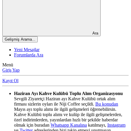
Ara
Gelişmiş Arama...
Yeni Mesajlar
Forumlarda Ara
Menü
Giriş Yap
Kayıt Ol
Haziran Ayı Kahve Kulübü Toplu Alım Organizasyonu
Sevgili Ziyaretçi Haziran ayı Kahve Kulübü ortak alım
firması sizlerin oyları ile Niji Coffee seçildi.
Bu konudan
Mayıs ayı toplu alımı ile ilgili gelişmeleri öğrenebilirsin.
Kahve Kulübü toplu alımı ve kulüp ile ilgili gelişmelerden,
özel indirimlerden, yayınlardan hızlı bir şekilde haberdar
olmak için buradan
Whatsapp Kanalına
katılmayı,
Instagram
ve
Twitter
adreslerinden bizi takip etmeyi unutmayın.