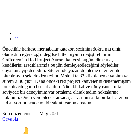
#1
Öncelikle herkese merhabalar kategori seçimim doğru mu emin
olamadım eğer doğru değilse lütfen uyarın değiştirebilirim.
Coffeerem'in Red Project Aurora kahvesi bugün elime ulaştı
kendilerini aradıklarımda bugün demleyebileceğimi söylediler
dayanamayıp denedim. Sitelerinde yazan demleme önerileri ile
birebir aynı şekilde demledim. Molent te 32 klik deneme yaptım ve
sürem 2.36 çıktı. Daha önceki red project kahvelerini denememiştim
bu kahvede garip bir tad aldım. Nitelikli kahve dünyasında orta
seviyede bir deneyimim var ortalama olarak tadım noktalarına
hakimim. Öneri verebilecek arkadaşlar var mı sanki bir küf tarzı bir
tad alıyorum bende mi bir sıkıntı var anlamadım.
Son düzenleme:
11 May 2021
Cevapla