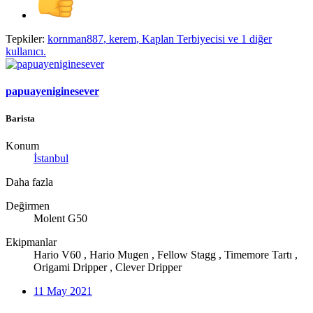
Tepkiler:
kornman887
,
kerem
,
Kaplan Terbiyecisi
ve 1 diğer
kullanıcı.
papuayeniginesever
Barista
Konum
İstanbul
Daha fazla
Değirmen
Molent G50
Ekipmanlar
Hario V60 , Hario Mugen , Fellow Stagg , Timemore Tartı ,
Origami Dripper , Clever Dripper
11 May 2021