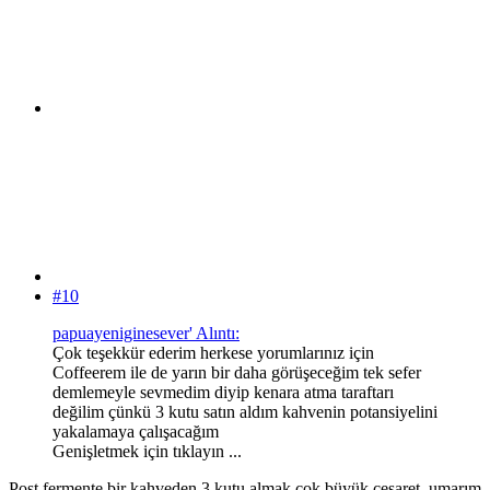
#10
papuayeniginesever' Alıntı:
Çok teşekkür ederim herkese yorumlarınız için
Coffeerem ile de yarın bir daha görüşeceğim tek sefer
demlemeyle sevmedim diyip kenara atma taraftarı
değilim çünkü 3 kutu satın aldım kahvenin potansiyelini
yakalamaya çalışacağım
Genişletmek için tıklayın ...
Post fermente bir kahveden 3 kutu almak çok büyük cesaret, umarım