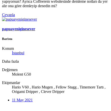
yapıyorsun? Ayrıca Coffeerem websitesinde demleme notları da yer
alır ona göre demleyip denedin mi?
Cevapla
papuayeniginesever
Barista
Konum
İstanbul
Daha fazla
Değirmen
Molent G50
Ekipmanlar
Hario V60 , Hario Mugen , Fellow Stagg , Timemore Tartı ,
Origami Dripper , Clever Dripper
11 May 2021