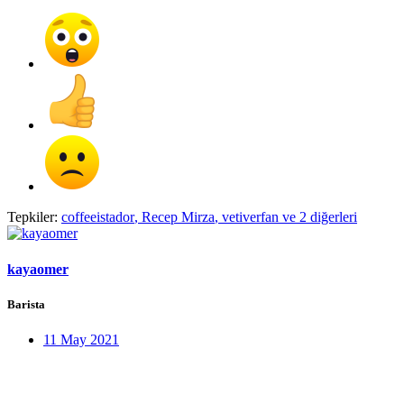
Tepkiler:
coffeeistador
,
Recep Mirza
,
vetiverfan
ve 2 diğerleri
kayaomer
Barista
11 May 2021