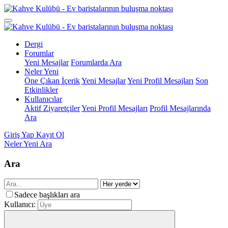
Dergi
Forumlar
Yeni Mesajlar
Forumlarda Ara
Neler Yeni
Öne Çıkan İçerik
Yeni Mesajlar
Yeni Profil Mesajları
Son
Etkinlikler
Kullanıcılar
Aktif Ziyaretçiler
Yeni Profil Mesajları
Profil Mesajlarında
Ara
Giriş Yap
Kayıt Ol
Neler Yeni
Ara
Ara
Sadece başlıkları ara
Kullanıcı: