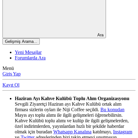
Ara
Gelişmiş Arama...
Yeni Mesajlar
Forumlarda Ara
Menü
Giriş Yap
Kayıt Ol
Haziran Ayı Kahve Kulübü Toplu Alım Organizasyonu
Sevgili Ziyaretçi Haziran ayı Kahve Kulübü ortak alım
firması sizlerin oyları ile Niji Coffee seçildi.
Bu konudan
Mayıs ayı toplu alımı ile ilgili gelişmeleri öğrenebilirsin.
Kahve Kulübü toplu alımı ve kulüp ile ilgili gelişmelerden,
özel indirimlerden, yayınlardan hızlı bir şekilde haberdar
olmak için buradan
Whatsapp Kanalına
katılmayı,
Instagram
ve
Twitter
adreslerinden bizi takip etmeyi unutmayın.