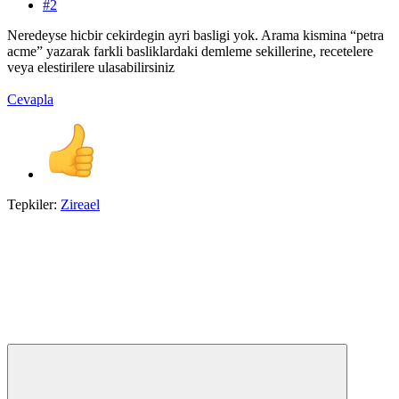
#2
Neredeyse hicbir cekirdegin ayri basligi yok. Arama kismina “petra
acme” yazarak farkli basliklardaki demleme sekillerine, recetelere
veya elestirilere ulasabilirsiniz
Cevapla
Tepkiler:
Zireael