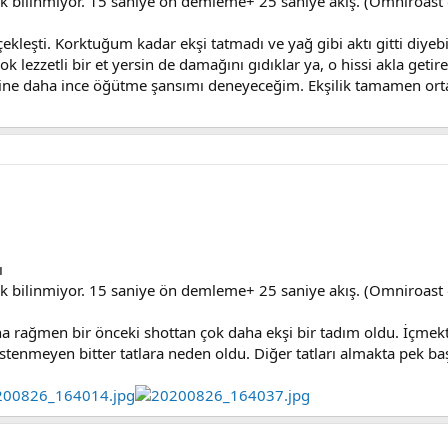
k bilinmiyor. 15 saniye ön demleme+ 25 saniye akış. (Omniroast
kleşti. Korktuğum kadar ekşi tatmadı ve yağ gibi aktı gitti diye
k lezzetli bir et yersin de damağını gıdıklar ya, o hissi akla geti
akine daha ince öğütme şansımı deneyeceğim. Ekşilik tamamen ortada
ı
k bilinmiyor. 15 saniye ön demleme+ 25 saniye akış. (Omniroast
a rağmen bir önceki shottan çok daha ekşi bir tadım oldu. İçmekte
stenmeyen bitter tatlara neden oldu. Diğer tatları almakta pek ba