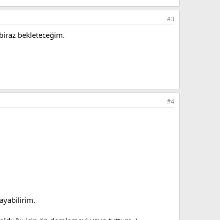
#3
 biraz bekleteceğim.
#4
ayabilirim.