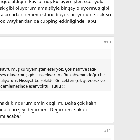
ngde aldığım kavrulmuş kuruyemişten eser yok.
acak gibi oluyorum ama şöyle bir şey oluyormuş gibi
ı alamadan hemen üstüne büyük bir yudum sıcak su
uyor. Waykan'dan da cupping etkinliğinde Tabu
#10
vrulmuş kuruyemişten eser yok. Çok hafif ve tatlı-
r şey oluyormuş gibi hissediyorum: Bu kahvenin doğru bir
ıyorum. Hissiyat bu şekilde. Gerçekten çok gövdesiz ve
0 demlemesinde eser yoktu. Hüüü : (
naklı bir durum emin değilim. Daha çok kalın
ımda olan şey değirmen. Değirmeni söküp
 mı acaba?
#11