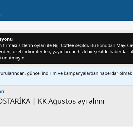
ar
asyonu
irması sizlerin oyları ile Niji Coffee seçildi.
Bu konudan
Mayıs ayı
lerden, özel indirimlerden, yayınlardan hızlı bir şekilde haberdar
yi unutmayın.
rularından, güncel indirim ve kampanyalardan haberdar olmak 
arı
OSTARİKA | KK Ağustos ayı alımı