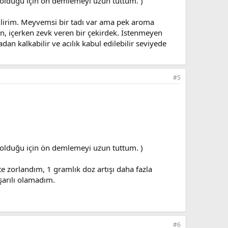
 olduğu için ön demlemeyi uzun tuttum. )
bilirim. Meyvemsi bir tadı var ama pek aroma
ren, içerken zevk veren bir çekirdek. İstenmeyen
n kalkabilir ve acılık kabul edilebilir seviyede
#5
 olduğu için ön demlemeyi uzun tuttum. )
 zorlandım, 1 gramlık doz artışı daha fazla
şarılı olamadım.
#6