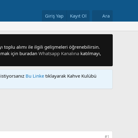
Giriş Yap
Kayıt Ol
Ara
 toplu alımı ile ilgili gelişmeleri öğrenebilirsin.
 olmak için buradan
Whatsapp Kanalına
katılmayı,
istiyorsanız
Bu Linke
tıklayarak Kahve Kulübü
#1