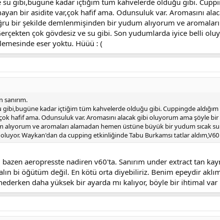
u gibi,bugüne kadar içtiğim tüm kahvelerde olduğu gibi. Cuppi
mayan bir asidite var,çok hafif ama. Odunsuluk var. Aromasını al
ğru bir şekilde demlenmişinden bir yudum alıyorum ve aromalar
Gerçekten çok gövdesiz ve su gibi. Son yudumlarda iyice belli ol
lemesinde eser yoktu. Hüüü : (
 sanırım.
ibi,bugüne kadar içtiğim tüm kahvelerde olduğu gibi. Cuppingde aldığım ka
çok hafif ama. Odunsuluk var. Aromasını alacak gibi oluyorum ama şöyle bi
 alıyorum ve aromaları alamadan hemen üstüne büyük bir yudum sıcak su al
li oluyor. Waykan'dan da cupping etkinliğinde Tabu Burkamsı tatlar aldım,V6
azen aeropresste nadiren v60'ta. Sanırım under extract tan kay
ın bi öğütüm değil. En kötü orta diyebiliriz. Benim epeydir akl
nederken daha yüksek bir ayarda mı kalıyor, böyle bir ihtimal var