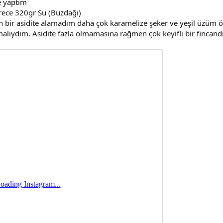
e yaptım
erece 320gr Su (Buzdağı)
in bir asidite alamadım daha çok karamelize şeker ve yeşil üzüm 
alıydım. Asidite fazla olmamasına rağmen çok keyifli bir fincandı