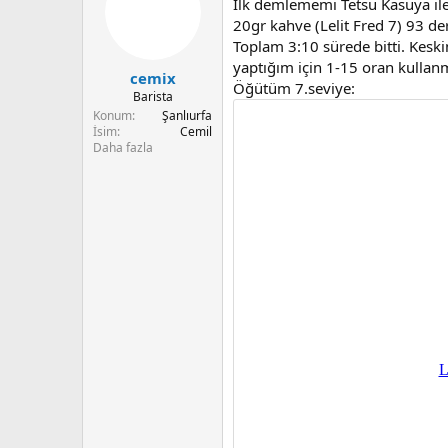
İlk demlememi Tetsu Kasuya il
l
e
20gr kahve (Lelit Fred 7) 93 d
r
Toplam 3:10 sürede bitti. Kesk
:
yaptığım için 1-15 oran kullanm
cemix
Öğütüm 7.seviye:
Barista
Konum
Şanlıurfa
İsim
Cemil
Daha fazla