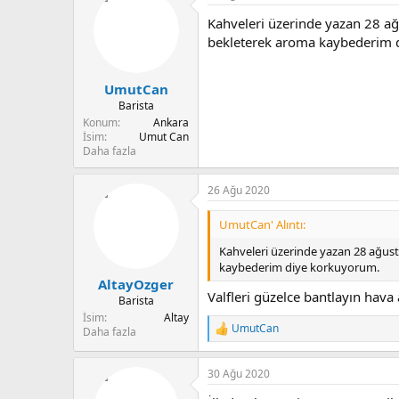
Kahveleri üzerinde yazan 28 ağu
bekleterek aroma kaybederim 
UmutCan
Barista
Konum
Ankara
İsim
Umut Can
Daha fazla
26 Ağu 2020
UmutCan' Alıntı:
Kahveleri üzerinde yazan 28 ağust
kaybederim diye korkuyorum.
AltayOzger
Valfleri güzelce bantlayın hav
Barista
İsim
Altay
UmutCan
Daha fazla
T
e
p
30 Ağu 2020
k
i