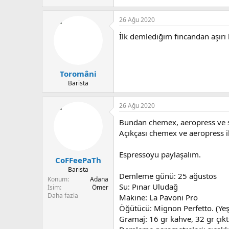
26 Ağu 2020
İlk demlediğim fincandan aşırı 
Toromâni
Barista
26 Ağu 2020
Bundan chemex, aeropress ve 
Açıkçası chemex ve aeropress
Espressoyu paylaşalım.
CoFFeePaTh
Barista
Demleme günü: 25 ağustos
Konum
Adana
Su: Pınar Uludağ
İsim
Ömer
Daha fazla
Makine: La Pavoni Pro
Öğütücü: Mignon Perfetto. (Yeşi
Gramaj: 16 gr kahve, 32 gr çıkt