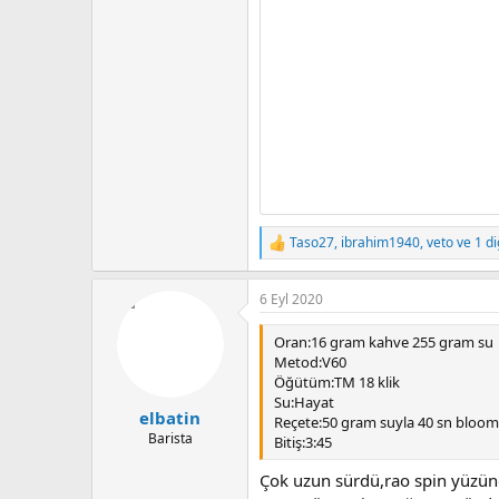
Taso27
,
ibrahim1940
,
veto
ve 1 di
T
e
p
6 Eyl 2020
k
i
l
Oran:16 gram kahve 255 gram su
e
Metod:V60
r
Öğütüm:TM 18 klik
:
Su:Hayat
elbatin
Reçete:50 gram suyla 40 sn bloom,
Barista
Bitiş:3:45
Çok uzun sürdü,rao spin yüzün