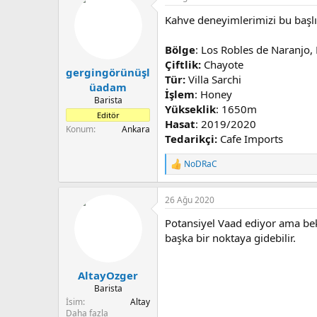
u
n
Kahve deneyimlerimizi bu başlık
b
g
a
ı
ş
ç
Bölge
: Los Robles de Naranjo, 
l
t
Çiftlik:
Chayote
gergingörünüşl
a
a
Tür:
Villa Sarchi
t
r
üadam
İşlem
: Honey
a
i
Barista
Yükseklik
: 1650m
n
h
Editör
i
Hasat
: 2019/2020
Konum
Ankara
Tedarikçi:
Cafe Imports
NoDRaC
T
e
p
26 Ağu 2020
k
i
Potansiyel Vaad ediyor ama bek
l
e
başka bir noktaya gidebilir.
r
:
AltayOzger
Barista
İsim
Altay
Daha fazla