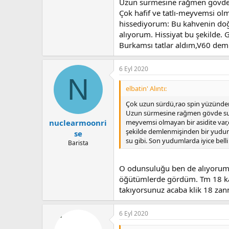
Uzun sürmesine rağmen gövde s
Çok hafif ve tatlı-meyvemsi ol
hissediyorum: Bu kahvenin do
alıyorum. Hissiyat bu şekilde. 
Burkamsı tatlar aldım,V60 dem
6 Eyl 2020
N
elbatin' Alıntı:
Çok uzun sürdü,rao spin yüzünden
Uzun sürmesine rağmen gövde su g
meyvemsi olmayan bir asidite var,
nuclearmoonri
şekilde demlenmişinden bir yudum
se
su gibi. Son yudumlarda iyice bel
Barista
O odunsuluğu ben de alıyorum b
öğütümlerde gördüm. Tm 18 kal
takıyorsunuz acaba klik 18 zan
6 Eyl 2020