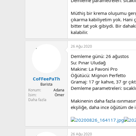
Demleme parametreleri: sıcaklı
Müthiş bir krema oluşumu gerçe
çıkarma kabiliyetim yok. Hani ço
bitter tat yok gibiydi. Bir dah
kalabilir.
26 Ağu 2020
Demleme günü: 26 ağustos
Su: Pınar Uludağ
Makine: La Pavoni Pro
Öğütücü: Mignon Perfetto
CoFFeePaTh
Gramaj: 17 gr kahve, 37 gr çıkt
Barista
Demleme parametreleri: sıcaklı
Konum
Adana
İsim
Ömer
Daha fazla
Makinenin daha fazla ısınmasın
ekşiliğe, daha ince öğütüm de i
26 Ağu 2020