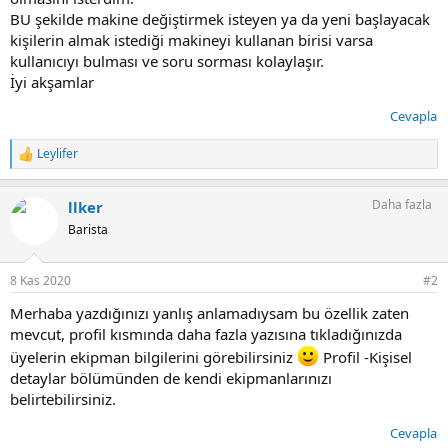
BU şekilde makine değiştirmek isteyen ya da yeni başlayacak
kişilerin almak istediği makineyi kullanan birisi varsa
kullanıcıyı bulması ve soru sorması kolaylaşır.
İyi akşamlar
Cevapla
Leylifer
T
e
p
Daha fazla
llker
k
i
Barista
l
e
r
8 Kas 2020
#2
:
Merhaba yazdığınızı yanlış anlamadıysam bu özellik zaten
mevcut, profil kısmında daha fazla yazısına tıkladığınızda
üyelerin ekipman bilgilerini görebilirsiniz
Profil -Kişisel
detaylar bölümünden de kendi ekipmanlarınızı
belirtebilirsiniz.
Cevapla