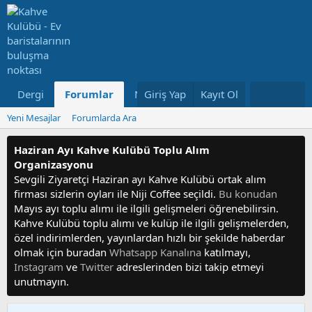
Dergi
Forumlar
Neler Yeni
Giriş Yap
Kayıt Ol
Kullanıcılar
Yeni Mesajlar
Forumlarda Ara
Haziran Ayı Kahve Kulübü Toplu Alım
Organizasyonu
Sevgili Ziyaretçi Haziran ayı Kahve Kulübü ortak alım
firması sizlerin oyları ile Niji Coffee seçildi.
Bu konudan
Mayıs ayı toplu alımı ile ilgili gelişmeleri öğrenebilirsin.
Kahve Kulübü toplu alımı ve kulüp ile ilgili gelişmelerden,
özel indirimlerden, yayınlardan hızlı bir şekilde haberdar
olmak için buradan
Whatsapp Kanalına
katılmayı,
Instagram
ve
Twitter
adreslerinden bizi takip etmeyi
unutmayın.