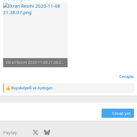
Ekran Resmi 2020-11-08 21.38.07.png
123.4 KB · Görüntüleme: 13
Cevapla
Buyukalpelli
ve
Aydogan
T
e
p
k
i
Cevap yaz
l
e
r
:
Facebook
X
Bluesky
LinkedIn
Reddit
Pinterest
Tumblr
WhatsApp
E-posta
Paylaş: