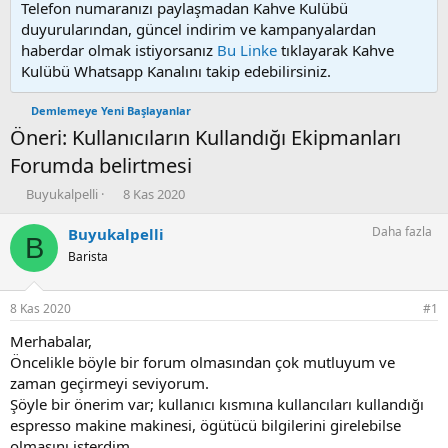
Telefon numaranızı paylaşmadan Kahve Kulübü
duyurularından, güncel indirim ve kampanyalardan
haberdar olmak istiyorsanız
Bu Linke
tıklayarak Kahve
Kulübü Whatsapp Kanalını takip edebilirsiniz.
Demlemeye Yeni Başlayanlar
Öneri: Kullanıcıların Kullandığı Ekipmanları
Forumda belirtmesi
K
B
Buyukalpelli
8 Kas 2020
o
a
n
ş
Daha fazla
Buyukalpelli
B
u
l
Barista
y
a
u
n
b
g
8 Kas 2020
#1
a
ı
ş
ç
Merhabalar,
l
t
Öncelikle böyle bir forum olmasından çok mutluyum ve
a
a
zaman geçirmeyi seviyorum.
t
r
Şöyle bir önerim var; kullanıcı kısmına kullancıları kullandığı
a
i
espresso makine makinesi, ögütücü bilgilerini girelebilse
n
h
olmasını isterdim.
i