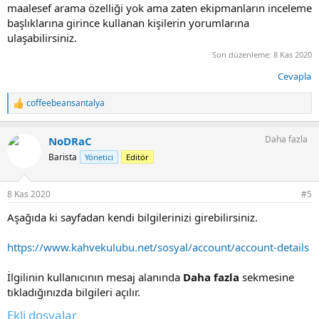
maalesef arama özelliği yok ama zaten ekipmanların inceleme
başlıklarına girince kullanan kişilerin yorumlarına
ulaşabilirsiniz.
Son düzenleme:
8 Kas 2020
Cevapla
coffeebeansantalya
T
e
p
Daha fazla
NoDRaC
k
i
Barista
Yönetici
Editör
l
e
r
8 Kas 2020
#5
:
Aşağıda ki sayfadan kendi bilgilerinizi girebilirsiniz.
https://www.kahvekulubu.net/sosyal/account/account-details
İlgilinin kullanıcının mesaj alanında
Daha fazla
sekmesine
tıkladığınızda bilgileri açılır.
Ekli dosyalar