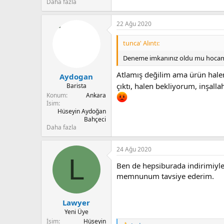
Daha fazla
22 Ağu 2020
tunca' Alıntı:
Deneme imkanınız oldu mu hocam?
Atlamış değilim ama ürün halen 
Aydogan
çıktı, halen bekliyorum, inşall
Barista
Konum
Ankara
İsim
Hüseyin Aydoğan
Bahçeci
Daha fazla
24 Ağu 2020
L
Ben de hepsiburada indirimiyle
memnunum tavsiye ederim.
Lawyer
Yeni Üye
İsim
Hüseyin