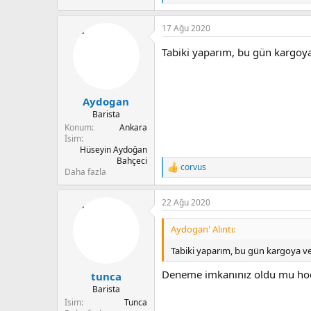
e
p
17 Ağu 2020
k
i
Tabiki yaparım, bu gün kargoya 
l
e
r
:
Aydogan
Barista
Konum
Ankara
İsim
Hüseyin Aydoğan
Bahçeci
corvus
T
Daha fazla
e
p
22 Ağu 2020
k
i
l
Aydogan' Alıntı:
e
r
Tabiki yaparım, bu gün kargoya ver
:
Deneme imkanınız oldu mu hoc
tunca
Barista
İsim
Tunca