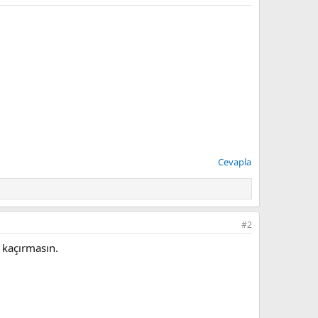
Cevapla
#2
 kaçırmasın.