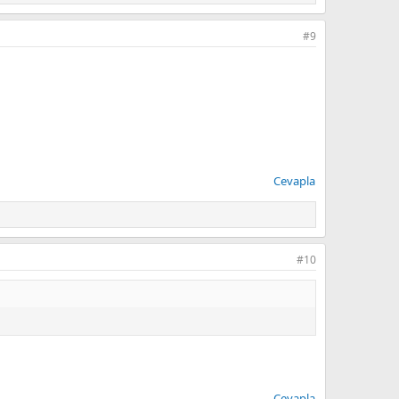
#9
Cevapla
#10
Cevapla