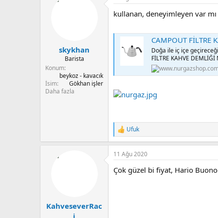
u
n
kullanan, deneyimleyen var mı
b
g
a
ı
ş
ç
CAMPOUT FİLTRE K
l
t
skykhan
a
a
Doğa ile iç içe geçirece
t
r
FİLTRE KAHVE DEMLİĞİ Nu
Barista
a
i
Konum
n
h
beykoz - kavacık
İsim
Gökhan işler
i
Daha fazla
Ufuk
T
e
p
11 Ağu 2020
k
i
Çok güzel bi fiyat, Hario Buono
l
e
r
:
KahveseverRac
i