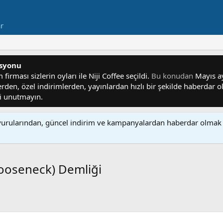
ar
asyonu
irması sizlerin oyları ile Niji Coffee seçildi.
Bu konudan
Mayıs ayı
lerden, özel indirimlerden, yayınlardan hızlı bir şekilde haberdar
yi unutmayın.
rularından, güncel indirim ve kampanyalardan haberdar olmak 
ooseneck) Demliği