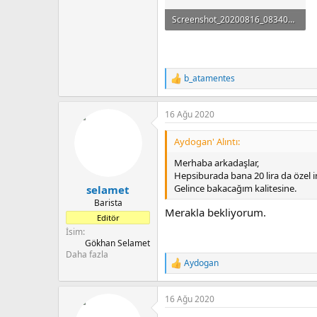
Screenshot_20200816_083407_com.android.email.jpg
57.3 KB · Görüntüleme: 338
b_atamentes
T
e
p
16 Ağu 2020
k
i
l
Aydogan' Alıntı:
e
r
Merhaba arkadaşlar,
:
Hepsiburada bana 20 lira da özel 
Gelince bakacağım kalitesine.
selamet
Barista
Merakla bekliyorum.
Editör
İsim
Gökhan Selamet
Daha fazla
Aydogan
T
e
p
16 Ağu 2020
k
i