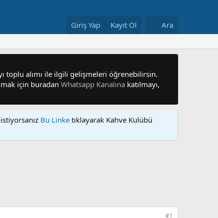
Giriş Yap
Kayıt Ol
Ara
 toplu alımı ile ilgili gelişmeleri öğrenebilirsin.
 olmak için buradan
Whatsapp Kanalına
katılmayı,
istiyorsanız
Bu Linke
tıklayarak Kahve Kulübü
#1