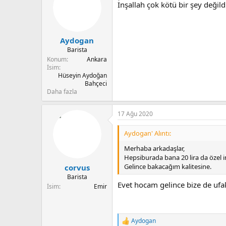
İnşallah çok kötü bir şey değil
l
e
r
:
Aydogan
Barista
Konum
Ankara
İsim
Hüseyin Aydoğan
Bahçeci
Daha fazla
17 Ağu 2020
Aydogan' Alıntı:
Merhaba arkadaşlar,
Hepsiburada bana 20 lira da özel 
Gelince bakacağım kalitesine.
corvus
Barista
Evet hocam gelince bize de ufa
İsim
Emir
Aydogan
T