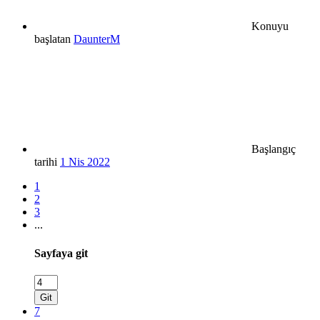
Konuyu
başlatan
DaunterM
Başlangıç
tarihi
1 Nis 2022
1
2
3
...
Sayfaya git
Git
7