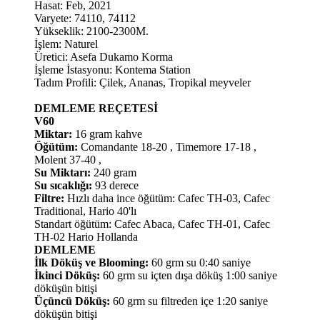
Hasat: Feb, 2021
Varyete: 74110, 74112
Yükseklik: 2100-2300M.
İşlem: Naturel
Üretici: Asefa Dukamo Korma
İşleme İstasyonu: Kontema Station
Tadım Profili: Çilek, Ananas, Tropikal meyveler
DEMLEME REÇETESİ
V60
Miktar:
16 gram kahve
Öğütüm:
Comandante 18-20 , Timemore 17-18 ,
Molent 37-40 ,
Su Miktarı:
240 gram
Su sıcaklığı:
93 derece
Filtre:
Hızlı daha ince öğütüm: Cafec TH-03, Cafec
Traditional, Hario 40'lı
Standart öğütüm: Cafec Abaca, Cafec TH-01, Cafec
TH-02 Hario Hollanda
DEMLEME
İlk Döküş ve Blooming:
60 grm su 0:40 saniye
İkinci Döküş:
60 grm su içten dışa döküş 1:00 saniye
döküşün bitişi
Üçüncü Döküş:
60 grm su filtreden içe 1:20 saniye
döküşün bitişi