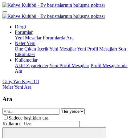
Dergi
Forumlar
Yeni Mesajlar
Forumlarda Ara
Neler Yeni
Öne Çıkan İçerik
Yeni Mesajlar
Yeni Profil Mesajları
Son
Etkinlikler
Kullanıcılar
Aktif Ziyaretçiler
Yeni Profil Mesajları
Profil Mesajlarında
Ara
Giriş Yap
Kayıt Ol
Neler Yeni
Ara
Ara
Sadece başlıkları ara
Kullanıcı: