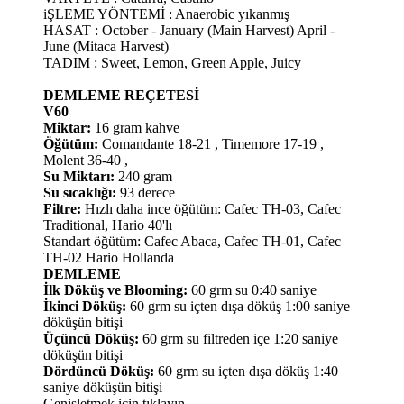
iŞLEME YÖNTEMİ : Anaerobic yıkanmış
HASAT : October - January (Main Harvest) April -
June (Mitaca Harvest)
TADIM : Sweet, Lemon, Green Apple, Juicy
DEMLEME REÇETESİ
V60
Miktar:
16 gram kahve
Öğütüm:
Comandante 18-21 , Timemore 17-19 ,
Molent 36-40 ,
Su Miktarı:
240 gram
Su sıcaklığı:
93 derece
Filtre:
Hızlı daha ince öğütüm: Cafec TH-03, Cafec
Traditional, Hario 40'lı
Standart öğütüm: Cafec Abaca, Cafec TH-01, Cafec
TH-02 Hario Hollanda
DEMLEME
İlk Döküş ve Blooming:
60 grm su 0:40 saniye
İkinci Döküş:
60 grm su içten dışa döküş 1:00 saniye
döküşün bitişi
Üçüncü Döküş:
60 grm su filtreden içe 1:20 saniye
döküşün bitişi
Dördüncü Döküş:
60 grm su içten dışa döküş 1:40
saniye döküşün bitişi
Genişletmek için tıklayın ...