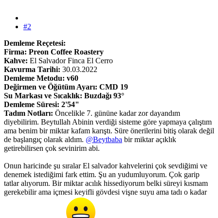
#2
Demleme Reçetesi:
Firma: Preon Coffee Roastery
Kahve:
El Salvador Finca El Cerro
Kavurma Tarihi:
30.03.2022
Demleme Metodu: v60
Değirmen ve Öğütüm Ayarı: CMD 19
Su Markası ve Sıcaklık: Buzdağı 93°
Demleme Süresi: 2'54"
Tadım Notları:
Öncelikle 7. gününe kadar zor dayandım
diyebilirim. Beytullah Abinin verdiği sisteme göre yapmaya çalıştım
ama benim bir miktar kafam karıştı. Süre önerilerini bitiş olarak değil
de başlangıç olarak aldım.
@Beytbaba
bir miktar açıklık
getirebilirsen çok sevinirim abi.
Onun haricinde şu sıralar El salvador kahvelerini çok sevdiğimi ve
denemek istediğimi fark ettim. Şu an yudumluyorum. Çok garip
tatlar alıyorum. Bir miktar acılık hissediyorum belki süreyi kısmam
gerekebilir ama içmesi keyifli gövdesi vişne suyu ama tadı o kadar