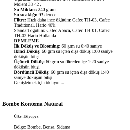
Molent 38-42 ,
Su Miktarı:
240 gram
Su sıcaklığı:
93 derece
Filtre:
Hızlı daha ince öğütüm: Cafec TH-03, Cafec
Traditional, Hario 40'lı
Standart öğütüm: Cafec Abaca, Cafec TH-01, Cafec
TH-02 Hario Hollanda
DEMLEME
İlk Döküş ve Blooming:
60 grm su 0:40 saniye
İkinci Döküş:
60 grm su içten dışa döküş 1:00 saniye
döküşün bitişi
Üçüncü Döküş:
60 grm su filtreden içe 1:20 saniye
döküşün bitişi
Dördüncü Döküş:
60 grm su içten dışa döküş 1:40
saniye döküşün bitişi
Genişletmek için tıklayın ...
Bombe Kontema Natural​
Ülke: Etiyopya
Bölge: Bombe, Bensa, Sidama