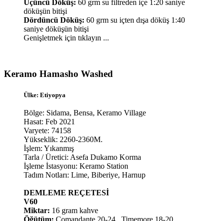
Üçüncü Döküş:
60 grm su filtreden içe 1:20 saniye
döküşün bitişi
Dördüncü Döküş:
60 grm su içten dışa döküş 1:40
saniye döküşün bitişi
Genişletmek için tıklayın ...
Keramo Hamasho Washed​
Ülke: Etiyopya
Bölge: Sidama, Bensa, Keramo Village
Hasat: Feb 2021
Varyete: 74158
Yükseklik: 2260-2360M.
İşlem: Yıkanmış
Tarla / Üretici: Asefa Dukamo Korma
İşleme İstasyonu: Keramo Station
Tadım Notları: Lime, Biberiye, Harnup
DEMLEME REÇETESİ
V60
Miktar:
16 gram kahve
Öğütüm:
Comandante 20-24 , Timemore 18-20 ,