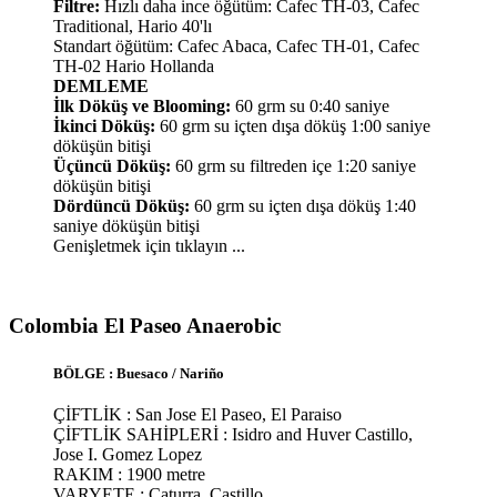
Filtre:
Hızlı daha ince öğütüm: Cafec TH-03, Cafec
Traditional, Hario 40'lı
Standart öğütüm: Cafec Abaca, Cafec TH-01, Cafec
TH-02 Hario Hollanda
DEMLEME
İlk Döküş ve Blooming:
60 grm su 0:40 saniye
İkinci Döküş:
60 grm su içten dışa döküş 1:00 saniye
döküşün bitişi
Üçüncü Döküş:
60 grm su filtreden içe 1:20 saniye
döküşün bitişi
Dördüncü Döküş:
60 grm su içten dışa döküş 1:40
saniye döküşün bitişi
Genişletmek için tıklayın ...
Colombia El Paseo Anaerobic​
BÖLGE : Buesaco / Nariño
ÇİFTLİK : San Jose El Paseo, El Paraiso
ÇİFTLİK SAHİPLERİ : Isidro and Huver Castillo,
Jose I. Gomez Lopez
RAKIM : 1900 metre
VARYETE : Caturra, Castillo