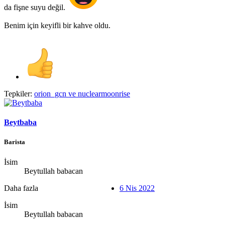
da fişne suyu değil.
Benim için keyifli bir kahve oldu.
Tepkiler:
orion_gcn
ve
nuclearmoonrise
Beytbaba
Barista
İsim
Beytullah babacan
Daha fazla
6 Nis 2022
İsim
Beytullah babacan