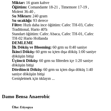
Miktar:
16 gram kahve
Öğütüm:
Comandante 18-21 , Timemore 17-19 ,
Molent 36-40 ,
Su Miktarı:
240 gram
Su sıcaklığı:
93 derece
Filtre:
Hızlı daha ince öğütüm: Cafec TH-03, Cafec
Traditional, Hario 40'lı
Standart öğütüm: Cafec Abaca, Cafec TH-01, Cafec
TH-02 Hario Hollanda
DEMLEME
İlk Döküş ve Blooming:
60 grm su 0:40 saniye
İkinci Döküş:
60 grm su içten dışa döküş 1:00 saniye
döküşün bitişi
Üçüncü Döküş:
60 grm su filtreden içe 1:20 saniye
döküşün bitişi
Dördüncü Döküş:
60 grm su içten dışa döküş 1:40
saniye döküşün bitişi
Genişletmek için tıklayın ...
Damo Bensa Anaerobic​
Ülke: Etiyopya