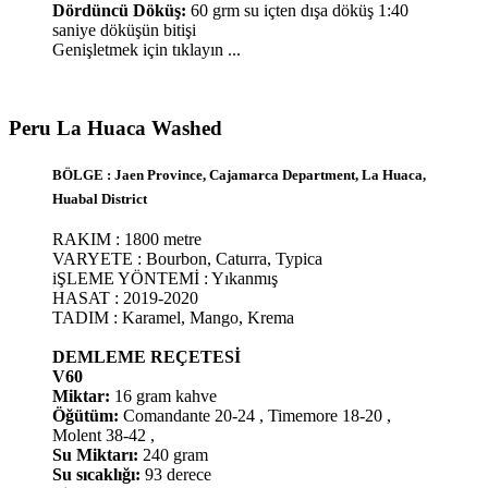
Dördüncü Döküş:
60 grm su içten dışa döküş 1:40
saniye döküşün bitişi
Genişletmek için tıklayın ...
Peru La Huaca Washed​
BÖLGE : Jaen Province, Cajamarca Department, La Huaca,
Huabal District
RAKIM : 1800 metre
VARYETE : Bourbon, Caturra, Typica
iŞLEME YÖNTEMİ : Yıkanmış
HASAT : 2019-2020
TADIM : Karamel, Mango, Krema
DEMLEME REÇETESİ
V60
Miktar:
16 gram kahve
Öğütüm:
Comandante 20-24 , Timemore 18-20 ,
Molent 38-42 ,
Su Miktarı:
240 gram
Su sıcaklığı:
93 derece