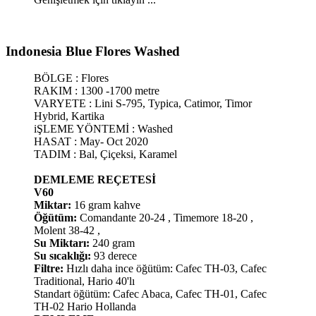
Indonesia Blue Flores Washed​
BÖLGE : Flores
RAKIM : 1300 -1700 metre
VARYETE : Lini S-795, Typica, Catimor, Timor
Hybrid, Kartika
iŞLEME YÖNTEMİ : Washed
HASAT : May- Oct 2020
TADIM : Bal, Çiçeksi, Karamel
DEMLEME REÇETESİ
V60
Miktar:
16 gram kahve
Öğütüm:
Comandante 20-24 , Timemore 18-20 ,
Molent 38-42 ,
Su Miktarı:
240 gram
Su sıcaklığı:
93 derece
Filtre:
Hızlı daha ince öğütüm: Cafec TH-03, Cafec
Traditional, Hario 40'lı
Standart öğütüm: Cafec Abaca, Cafec TH-01, Cafec
TH-02 Hario Hollanda