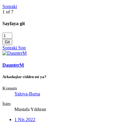
Sonraki
1 of 7
Sayfaya git
Git
Sonraki
Son
DaunterM
Arkadaşlar cidden mi ya?
Konum
Yalova-Bursa
İsim
Mustafa Yıldıran
1 Nis 2022