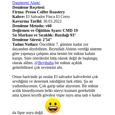
Daunterm' Alıntı:
Demleme Reçetesi:
Firma: Preon Coffee Roastery
Kahve:
El Salvador Finca El Cerro
Kavurma Tarihi:
30.03.2022
Demleme Metodu: v60
Değirmen ve Öğütüm Ayarı: CMD 19
Su Markası ve Sıcaklık: Buzdağı 93°
Demleme Süresi: 2'54"
Tadım Notları:
Öncelikle 7. gününe kadar zor
dayandım diyebilirim. Beytullah Abinin verdiği sisteme
göre yapmaya çalıştım ama benim bir miktar kafam
karıştı. Süre önerilerini bitiş olarak değil de başlangıç
olarak aldım.
@Beytbaba
bir miktar açıklık
getirebilirsen çok sevinirim abi.
Onun haricinde şu sıralar El salvador kahvelerini çok
sevdiğimi ve denemek istediğimi fark ettim. Şu an
yudumluyorum. Çok garip tatlar alıyorum. Bir miktar
acılık hissediyorum belki süreyi kısmam gerekebilir
ama içmesi keyifli gövdesi vişne suyu ama tadı o kadar
da fişne suyu değil.