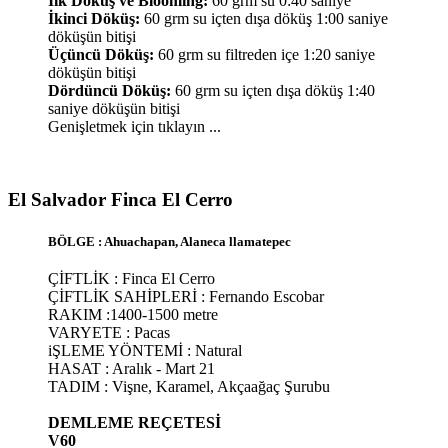
İlk Döküş ve Blooming:
60 grm su 0:40 saniye
İkinci Döküş:
60 grm su içten dışa döküş 1:00 saniye
döküşün bitişi
Üçüncü Döküş:
60 grm su filtreden içe 1:20 saniye
döküşün bitişi
Dördüncü Döküş:
60 grm su içten dışa döküş 1:40
saniye döküşün bitişi
Genişletmek için tıklayın ...
El Salvador Finca El Cerro​
BÖLGE : Ahuachapan, Alaneca llamatepec
ÇİFTLİK : Finca El Cerro
ÇİFTLİK SAHİPLERİ : Fernando Escobar
RAKIM :1400-1500 metre
VARYETE : Pacas
iŞLEME YÖNTEMİ : Natural
HASAT : Aralık - Mart 21
TADIM : Vişne, Karamel, Akçaağaç Şurubu
DEMLEME REÇETESİ
V60