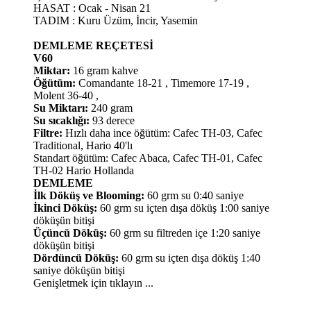
HASAT : Ocak - Nisan 21
TADIM : Kuru Üzüm, İncir, Yasemin
DEMLEME REÇETESİ
V60
Miktar:
16 gram kahve
Öğütüm:
Comandante 18-21 , Timemore 17-19 ,
Molent 36-40 ,
Su Miktarı:
240 gram
Su sıcaklığı:
93 derece
Filtre:
Hızlı daha ince öğütüm: Cafec TH-03, Cafec
Traditional, Hario 40'lı
Standart öğütüm: Cafec Abaca, Cafec TH-01, Cafec
TH-02 Hario Hollanda
DEMLEME
İlk Döküş ve Blooming:
60 grm su 0:40 saniye
İkinci Döküş:
60 grm su içten dışa döküş 1:00 saniye
döküşün bitişi
Üçüncü Döküş:
60 grm su filtreden içe 1:20 saniye
döküşün bitişi
Dördüncü Döküş:
60 grm su içten dışa döküş 1:40
saniye döküşün bitişi
Genişletmek için tıklayın ...