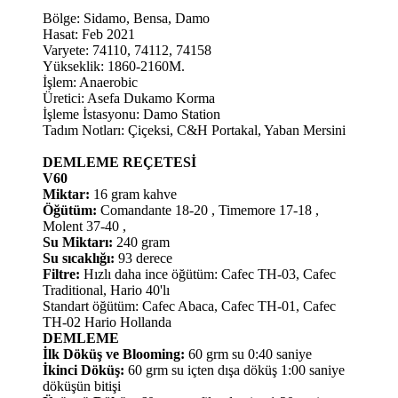
Bölge: Sidamo, Bensa, Damo
Hasat: Feb 2021
Varyete: 74110, 74112, 74158
Yükseklik: 1860-2160M.
İşlem: Anaerobic
Üretici: Asefa Dukamo Korma
İşleme İstasyonu: Damo Station
Tadım Notları: Çiçeksi, C&H Portakal, Yaban Mersini
DEMLEME REÇETESİ
V60
Miktar:
16 gram kahve
Öğütüm:
Comandante 18-20 , Timemore 17-18 ,
Molent 37-40 ,
Su Miktarı:
240 gram
Su sıcaklığı:
93 derece
Filtre:
Hızlı daha ince öğütüm: Cafec TH-03, Cafec
Traditional, Hario 40'lı
Standart öğütüm: Cafec Abaca, Cafec TH-01, Cafec
TH-02 Hario Hollanda
DEMLEME
İlk Döküş ve Blooming:
60 grm su 0:40 saniye
İkinci Döküş:
60 grm su içten dışa döküş 1:00 saniye
döküşün bitişi