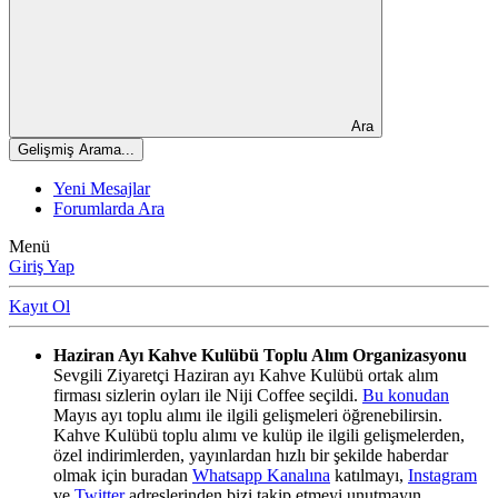
Ara
Gelişmiş Arama...
Yeni Mesajlar
Forumlarda Ara
Menü
Giriş Yap
Kayıt Ol
Haziran Ayı Kahve Kulübü Toplu Alım Organizasyonu
Sevgili Ziyaretçi Haziran ayı Kahve Kulübü ortak alım
firması sizlerin oyları ile Niji Coffee seçildi.
Bu konudan
Mayıs ayı toplu alımı ile ilgili gelişmeleri öğrenebilirsin.
Kahve Kulübü toplu alımı ve kulüp ile ilgili gelişmelerden,
özel indirimlerden, yayınlardan hızlı bir şekilde haberdar
olmak için buradan
Whatsapp Kanalına
katılmayı,
Instagram
ve
Twitter
adreslerinden bizi takip etmeyi unutmayın.