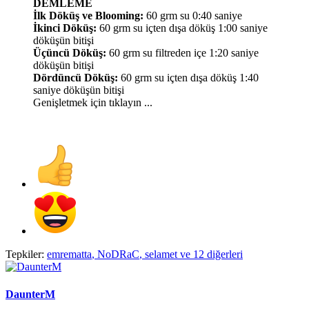
DEMLEME
İlk Döküş ve Blooming:
60 grm su 0:40 saniye
İkinci Döküş:
60 grm su içten dışa döküş 1:00 saniye
döküşün bitişi
Üçüncü Döküş:
60 grm su filtreden içe 1:20 saniye
döküşün bitişi
Dördüncü Döküş:
60 grm su içten dışa döküş 1:40
saniye döküşün bitişi
Genişletmek için tıklayın ...
Tepkiler:
emrematta
,
NoDRaC
,
selamet
ve 12 diğerleri
DaunterM