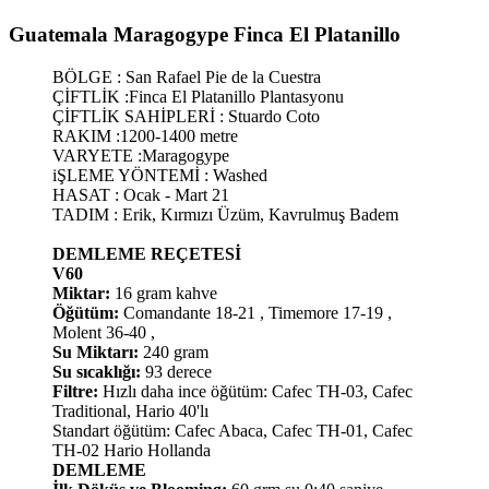
Guatemala Maragogype Finca El Platanillo​
BÖLGE : San Rafael Pie de la Cuestra
ÇİFTLİK :Finca El Platanillo Plantasyonu
ÇİFTLİK SAHİPLERİ : Stuardo Coto
RAKIM :1200-1400 metre
VARYETE :Maragogype
iŞLEME YÖNTEMİ : Washed
HASAT : Ocak - Mart 21
TADIM : Erik, Kırmızı Üzüm, Kavrulmuş Badem
DEMLEME REÇETESİ
V60
Miktar:
16 gram kahve
Öğütüm:
Comandante 18-21 , Timemore 17-19 ,
Molent 36-40 ,
Su Miktarı:
240 gram
Su sıcaklığı:
93 derece
Filtre:
Hızlı daha ince öğütüm: Cafec TH-03, Cafec
Traditional, Hario 40'lı
Standart öğütüm: Cafec Abaca, Cafec TH-01, Cafec
TH-02 Hario Hollanda
DEMLEME