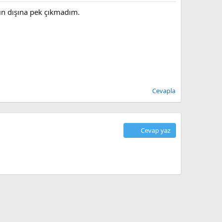
ğın dışına pek çıkmadım.
Cevapla
Cevap yaz