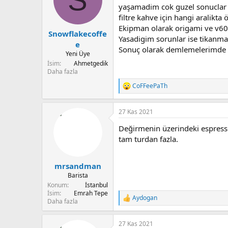
u
n
yaşamadim cok guzel sonuclar a
b
g
filtre kahve için hangi aralikt
a
ı
Ekipman olarak origami ve v60 p
Snowflakecoffe
ş
ç
Yasadigim sorunlar ise tikanma
l
t
e
Sonuç olarak demlemelerimde c
a
a
Yeni Üye
t
r
İsim
Ahmetgedik
a
i
Daha fazla
n
h
CoFFeePaTh
i
T
e
p
27 Kas 2021
k
i
Değirmenin üzerindeki espresso 
l
e
tam turdan fazla.
r
:
mrsandman
Barista
Konum
İstanbul
İsim
Emrah Tepe
Aydogan
T
Daha fazla
e
p
27 Kas 2021
k