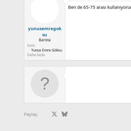
i
Ben de 65-75 arası kullanıyoru
l
e
r
:
yunusemregok
su
Barista
İsim
Yunus Emre Göksu
Daha fazla
Facebook
X
Bluesky
LinkedIn
Reddit
Pinterest
Tumblr
What
Paylaş: