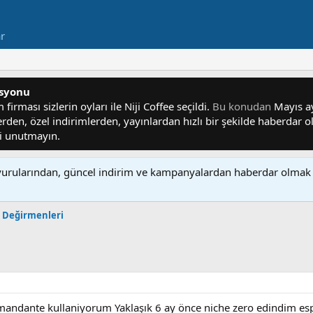
ar
asyonu
irması sizlerin oyları ile Niji Coffee seçildi.
Bu konudan
Mayıs ayı
lerden, özel indirimlerden, yayınlardan hızlı bir şekilde haberdar
yi unutmayın.
rularından, güncel indirim ve kampanyalardan haberdar olmak 
e Değirmenleri
dante kullaniyorum Yaklaşık 6 ay önce niche zero edindim espre