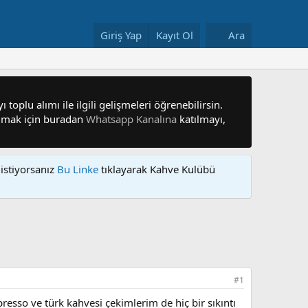
Giriş Yap
Kayıt Ol
Ara
 toplu alımı ile ilgili gelişmeleri öğrenebilirsin.
 olmak için buradan
Whatsapp Kanalına
katılmayı,
istiyorsanız
Bu Linke
tıklayarak Kahve Kulübü
#1
sso ve türk kahvesi çekimlerim de hiç bir sıkıntı