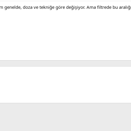
m genelde, doza ve tekniğe göre değişiyor. Ama filtrede bu aralı
sApp
E-posta