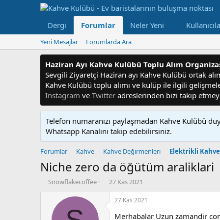
Dergi
Forumlar
Neler Yeni
Kullanıcıl
Yeni Mesajlar
Forumlarda Ara
Haziran Ayı Kahve Kulübü Toplu Alım Organiz
Sevgili Ziyaretçi Haziran ayı Kahve Kulübü ortak alım f
Kahve Kulübü toplu alımı ve kulüp ile ilgili gelişme
Instagram
ve
Twitter
adreslerinden bizi takip etme
Telefon numaranızı paylaşmadan Kahve Kulübü duyu
Whatsapp Kanalını takip edebilirsiniz.
Forumlar
Kahve
Kahve Değirmenleri
Elektrikli Kahv
Niche zero da öğütüm araliklari
K
B
Snowflakecoffee
27 Kas 2021
o
a
n
ş
27 Kas 2021
u
l
S
Merhabalar Uzun zamandir coman
y
a