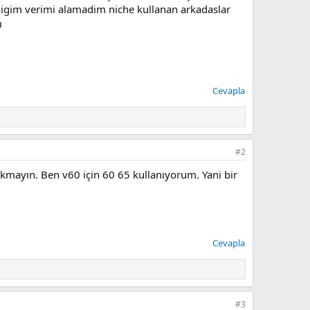
digim verimi alamadim niche kullanan arkadaslar
ı
Cevapla
#2
rkmayın. Ben v60 için 60 65 kullanıyorum. Yani bir
Cevapla
#3