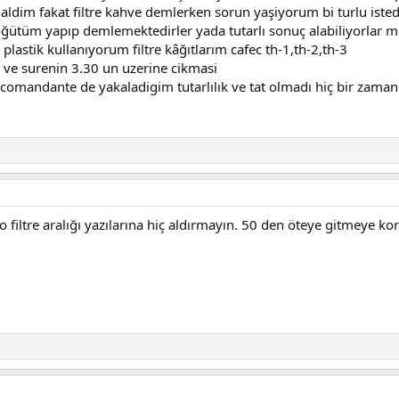
ldim fakat filtre kahve demlerken sorun yaşiyorum bi turlu iste
a öğütüm yapıp demlemektedirler yada tutarlı sonuç alabiliyorlar m
lastik kullanıyorum filtre kâğıtlarım cafec th-1,th-2,th-3
 ve surenin 3.30 un uzerine cikmasi
omandante de yakaladigim tutarlılık ve tat olmadı hiç bir zaman
filtre aralığı yazılarına hiç aldırmayın. 50 den öteye gitmeye ko