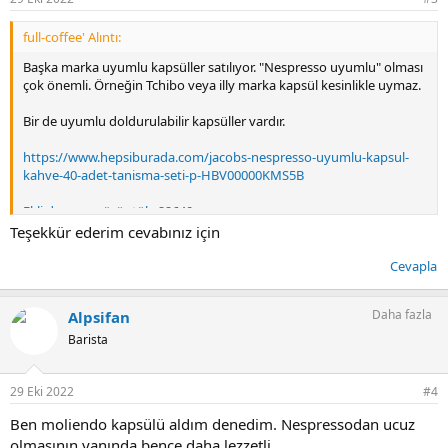
full-coffee' Alıntı:
Başka marka uyumlu kapsüller satılıyor. "Nespresso uyumlu" olması
çok önemli. Örneğin Tchibo veya illy marka kapsül kesinlikle uymaz.
Bir de uyumlu doldurulabilir kapsüller vardır.
https://www.hepsiburada.com/jacobs-nespresso-uyumlu-kapsul-
kahve-40-adet-tanisma-seti-p-HBV00000KMS5B
Ekli dosyayı görüntüle 22640
Teşekkür ederim cevabınız için
Cevapla
Daha fazla
Alpsifan
Barista
29 Eki 2022
#4
Ben moliendo kapsülü aldım denedim. Nespressodan ucuz
olmasının yanında bence daha lezzetli.