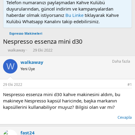
Telefon numaranızı paylaşmadan Kahve Kulübü
duyurularından, güncel indirim ve kampanyalardan
haberdar olmak istiyorsanız
Bu Linke
tıklayarak Kahve
Kulübü Whatsapp Kanalını takip edebilirsiniz.
Espresso Makineleri
Nespresso essenza mini d30
K
B
walkaway
29 Eki 2022
o
a
n
ş
Daha fazla
walkaway
W
u
l
Yeni Üye
y
a
u
n
b
g
29 Eki 2022
#1
a
ı
ş
ç
Nespresso essenza mini d30 kahve makinesini aldım, bu
l
t
makineye Nespresso kapsül haricinde, başka markanın
a
a
kapsüllerini kullanabiliyor muyuz? Bilgisi olan var mı?
t
r
a
i
Cevapla
n
h
i
fast24