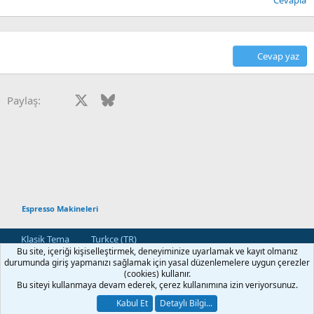
Cevapla
Cevap yaz
Facebook
X
Bluesky
LinkedIn
Reddit
Pinterest
Tumblr
WhatsApp
E-posta
Paylaş:
Espresso Makineleri
Klasik Tema
Turkce (TR)
Bu site, içeriği kişiselleştirmek, deneyiminize uyarlamak ve kayıt olmanız
Bize Ulaşın
Kullanım ve Şartlar
Gizlilik Politikası
Yardım
durumunda giriş yapmanızı sağlamak için yasal düzenlemelere uygun çerezler
Ana Sayfa
R
(cookies) kullanır.
S
Bu siteyi kullanmaya devam ederek, çerez kullanımına izin veriyorsunuz.
S
®
Community platform by XenForo
© 2010-2026 XenForo Ltd.
Kabul Et
Detaylı Bilgi...
[XGT] Forum statistics system
- XenGenTr