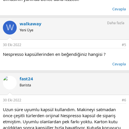
Cevapla
Daha fazla
walkaway
W
Yeni Üye
30 Eki 2022
#5
Nespresso kapsüllerinden en beğendiğiniz hangisi ?
Cevapla
fast24
Barista
30 Eki 2022
#6
Uzun süre uyumlu kapsül kullandım. Makineyi satmadan
önce çeşitli türlerden orijinal Nespresso kapsül de sipariş
etmiştim. Uyumlu olanlardan pek farkı yoktu. Karton kutu
açıldıktan sonra kapsüller hızla bayatlıyor. Kutuda koruyucu