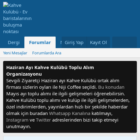
Dergi
Forumlar
Neler Yeni
Giriş Yap
Kayıt Ol
Kullanıcılar
Yeni Mesajlar
Forumlarda Ara
Haziran Ayı Kahve Kulübü Toplu Alım
Organizasyonu
Sevgili Ziyaretçi Haziran ayı Kahve Kulübü ortak alım
firması sizlerin oyları ile Niji Coffee seçildi.
Bu konudan
Mayıs ayı toplu alımı ile ilgili gelişmeleri öğrenebilirsin.
Kahve Kulübü toplu alımı ve kulüp ile ilgili gelişmelerden,
özel indirimlerden, yayınlardan hızlı bir şekilde haberdar
olmak için buradan
Whatsapp Kanalına
katılmayı,
Instagram
ve
Twitter
adreslerinden bizi takip etmeyi
unutmayın.