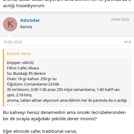
acılığı hissediyorum.
Daha fazla
Kdundar
K
Barista
18 Eki 2020
#10
kiremit' Alıntı:
Dripper: v60-02
Filtre: Cafec Abaca
Su: Buzdağı 95 derece
Oran: 16 gr kahve- 250 gr su
Öğütüm: Comandante 23 klik
35 ml bloom, 0:30-1:30 arası 250 mlye tamamlama, 1:40 hafif rao
spin, 2:18 bitiş
aroma, tatları alttan alıyorum ama dilimin her iki yanında da o acılığı
hissediyorum.
Bu kahveyi henüz denemedim ama önceki tecrübelerimden
bir de sırayla aşağıdaki şekilde dener misiniz?
Eğer elinizde cafec traditional varsa,