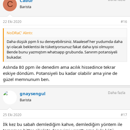
Cabur
C
Barista
22 Eki 2020
#16
NoDRaC' Alıntı:
Daha düşük ppm li su deneyebilirsiniz. Maalesef her yudumda daha
iyi olacak beklentisi ile tüketiyorsunuz fakat daha iyisi olmuyor.
Bende bunu yazmıştım whatsapp grubunda. Sanırım potansiyeli
bukadar.
Aslında 80 ppm ile denedim ama acılık hissedince tekrar
eskiye döndüm. Potansiyeli bu kadar olabilir ama yine de
güzel memnunum ben.
Daha fazla
gnaysengul
Barista
25 Eki 2020
#17
İlk kez bu sabah demlediğim kahve, demlediğim yöntem ile