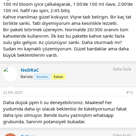
100 ml bloom iyice çalkalayarak, 1:00'de 100 ml ilave, 2:00'de
100 ml. hafif rao spin, 2:45 bitiş
Kahve inanılmaz güzel kokuyor. Vişne tadı belirgin. Bir kaç tat
birlikte sanki. Tatlı diyemiyorum ama kesinlikle lezzetli.
Bir paketi bitirmek üzereyim. Normalde 20/300 oranını tüm
kahvelerde kullanırım. İlk kez bu pakette kahve sanki fazla
sulu gibi geliyor. Az çözünüyor sanki. Daha oturmadı mı?
Sudan mı kaynaklı çözemiyorum. Güzel bardaklar ama daha
büyük beklentilerim vardı.
Daha fazla
NoDRaC
Barista
Yönetici
Editör
22 Eki 2020
#15
Daha düşük ppm li su deneyebilirsiniz. Maalesef her
yudumda daha iyi olacak beklentisi ile tüketiyorsunuz fakat
daha iyisi olmuyor. Bende bunu yazmıştım whatsapp
grubunda. Sanırım potansiyeli bukadar.
Daha fazla