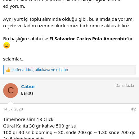
ediyorum.
Aynı yurt içi toplu alımında olduğu gibi, bu alımda da yorum,
reçete ve tadım üzerine fikirlerimizi birbirimize aktarabiliriz.
Bu başlığın sahibi ise
El Salvador Carlos Pola Anaerobic
'tir
selamlar...
coffeeaddict
,
utkukaya
ve
elbatin
T
e
p
Daha fazla
Cabur
k
C
i
Barista
l
e
r
14 Eki 2020
#2
:
Timemore slim 18 Click
Güral Kalita 30 gr kahve 500 gr su
100 gr 30 sn blooming -- 30. snde 200 gr. -- 1.30 snde 200 gr.
2:45 demleme bitişi