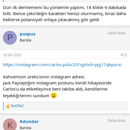
En sonda bunlar aynı kalıp hiç çevirme karıştırma vs yapmadan.
Dün ilk demlememi bu yöntemle yaptım, 18 klikte 4 dakikada
bitti. Bence çekirdeğin karakteri henüz oturmamış, biraz daha
beklerse potansiyeli ortaya çıkacakmış gibi geldi
Daha fazla
puspus
P
Barista
18 Eki 2020
#12
https://instagram.com/carlos.pola.33?igshid=pjg17qkpurxi
Kahvemizin üreticisinin instagram adresi.
Jack Paylaştığım instagram postunu kendi hikayesinde
Carlos’u da etiketleyince beni takibe aldı, kendilerine
teşekkğrlerimi sundum
NoDRaC
T
e
p
Daha fazla
Kdundar
k
K
i
Barista