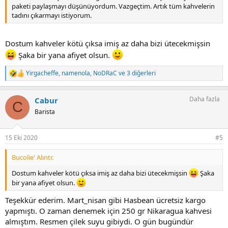
paketi paylaşmayı düşünüyordum. Vazgeçtim. Artık tüm kahvelerin
tadını çıkarmayı istiyorum.
Dostum kahveler kötü çıksa imiş az daha bizi ütecekmişsin
Şaka bir yana afiyet olsun.
Yirgacheffe
,
namenola
,
NoDRaC
ve 3 diğerleri
T
e
p
Daha fazla
Cabur
k
C
i
Barista
l
e
r
15 Eki 2020
#5
:
Bucolie' Alıntı:
Dostum kahveler kötü çıksa imiş az daha bizi ütecekmişsin
Şaka
bir yana afiyet olsun.
Teşekkür ederim. Mart_nisan gibi Hasbean ücretsiz kargo
yapmıştı. O zaman denemek için 250 gr Nikaragua kahvesi
almıştım. Resmen çilek suyu gibiydi. O gün bugündür