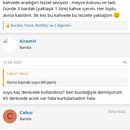
kahvede aradığım lezzet seviyesi : meyve kokusu ve tadı.
Günde 3 bardak (yaklaşık 1 litre) kahve içerim. Her toplu
alıma katıldım. İlk kez bu kahvede bu lezzete yaklaştım
Bucolie
,
frturk
,
NoDRaC
ve 2 diğerleri
T
e
p
kiremit
k
i
Barista
l
e
r
18 Eki 2020
#6
:
Cabur' Alıntı:
Gürsu kaynak suyu (60 ppm)
suyu kaç derecede kullandınız? ben buzdağıyla demliyorum
95 derecede acılık var hala kurtulamadım hala
Daha fazla
Cabur
C
Barista