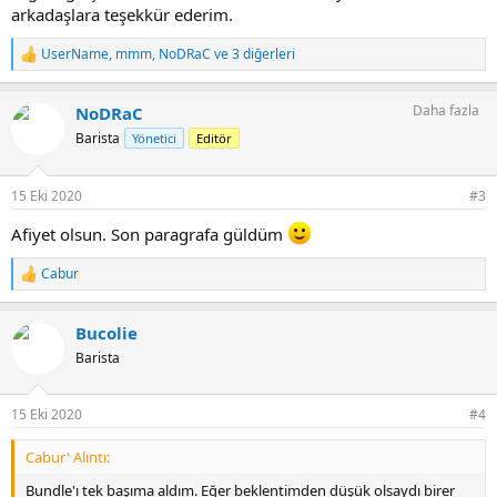
arkadaşlara teşekkür ederim.
UserName
,
mmm
,
NoDRaC
ve 3 diğerleri
T
e
p
Daha fazla
NoDRaC
k
i
Barista
Yönetici
Editör
l
e
r
15 Eki 2020
#3
:
Afiyet olsun. Son paragrafa güldüm
Cabur
T
e
p
Bucolie
k
i
Barista
l
e
r
15 Eki 2020
#4
:
Cabur' Alıntı:
Bundle'ı tek başıma aldım. Eğer beklentimden düşük olsaydı birer