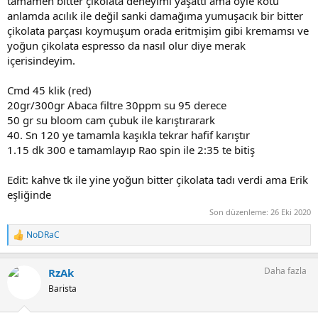
tamamen bitter çikolata deneyimi yaşattı ama öyle kötü
anlamda acılık ile değil sanki damağıma yumuşacık bir bitter
çikolata parçası koymuşum orada eritmişim gibi kremamsı ve
yoğun çikolata espresso da nasıl olur diye merak
içerisindeyim.
Cmd 45 klik (red)
20gr/300gr Abaca filtre 30ppm su 95 derece
50 gr su bloom cam çubuk ile karıştırarark
40. Sn 120 ye tamamla kaşıkla tekrar hafif karıştır
1.15 dk 300 e tamamlayıp Rao spin ile 2:35 te bitiş
Edit: kahve tk ile yine yoğun bitter çikolata tadı verdi ama Erik
eşliğinde
Son düzenleme:
26 Eki 2020
NoDRaC
T
e
p
Daha fazla
RzAk
k
i
Barista
l
e