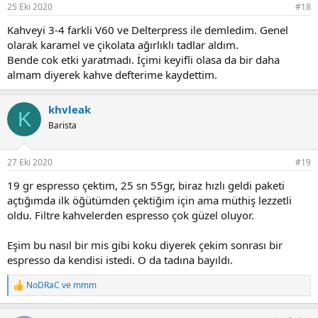
r
25 Eki 2020
#18
:
Kahveyi 3-4 farkli V60 ve Delterpress ile demledim. Genel
olarak karamel ve çikolata ağırlıklı tadlar aldım.
Bende cok etki yaratmadı. İçimi keyifli olasa da bir daha
almam diyerek kahve defterime kaydettim.
khvleak
K
Barista
27 Eki 2020
#19
19 gr espresso çektim, 25 sn 55gr, biraz hızlı geldi paketi
açtığımda ilk öğütümden çektiğim için ama müthiş lezzetli
oldu. Filtre kahvelerden espresso çok güzel oluyor.
Eşim bu nasıl bir mis gibi koku diyerek çekim sonrası bir
espresso da kendisi istedi. O da tadına bayıldı.
NoDRaC
ve
mmm
T
e
p