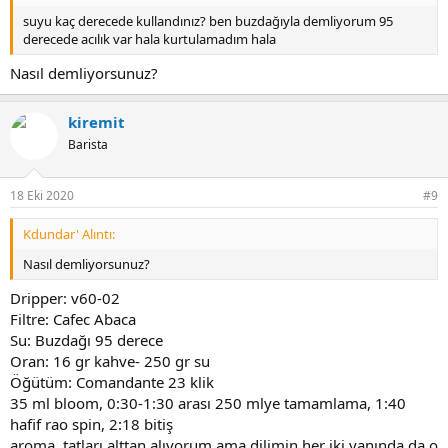
suyu kaç derecede kullandınız? ben buzdağıyla demliyorum 95
derecede acılık var hala kurtulamadım hala
Nasıl demliyorsunuz?
kiremit
Barista
18 Eki 2020
#9
Kdundar' Alıntı:
Nasıl demliyorsunuz?
Dripper: v60-02
Filtre: Cafec Abaca
Su: Buzdağı 95 derece
Oran: 16 gr kahve- 250 gr su
Öğütüm: Comandante 23 klik
35 ml bloom, 0:30-1:30 arası 250 mlye tamamlama, 1:40
hafif rao spin, 2:18 bitiş
aroma, tatları alttan alıyorum ama dilimin her iki yanında da o