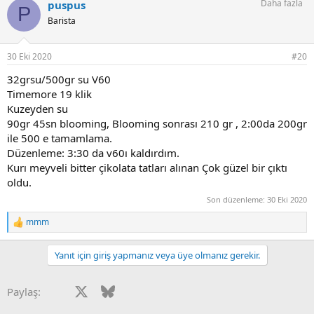
Daha fazla
puspus
k
P
i
Barista
l
e
r
30 Eki 2020
#20
:
32grsu/500gr su V60
Timemore 19 klik
Kuzeyden su
90gr 45sn blooming, Blooming sonrası 210 gr , 2:00da 200gr
ile 500 e tamamlama.
Düzenleme: 3:30 da v60ı kaldırdım.
Kurı meyveli bitter çikolata tatları alınan Çok güzel bir çıktı
oldu.
Son düzenleme:
30 Eki 2020
mmm
T
e
p
Yanıt için giriş yapmanız veya üye olmanız gerekir.
k
i
l
Facebook
X
Bluesky
LinkedIn
Reddit
Pinterest
Tumblr
WhatsApp
E-posta
Paylaş:
e
r