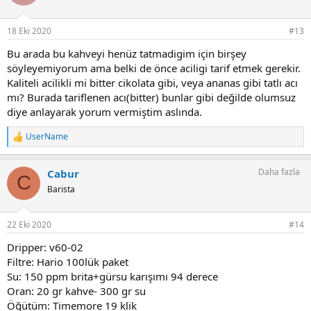
l
e
r
18 Eki 2020
#13
:
Bu arada bu kahveyi henüz tatmadigim için birşey
söyleyemiyorum ama belki de önce aciligi tarif etmek gerekir.
Kaliteli acilikli mi bitter cikolata gibi, veya ananas gibi tatlı acı
mı? Burada tariflenen acı(bitter) bunlar gibi değilde olumsuz
diye anlayarak yorum vermiştim aslında.
UserName
T
e
p
Daha fazla
Cabur
k
C
i
Barista
l
e
r
22 Eki 2020
#14
:
Dripper: v60-02
Filtre: Hario 100lük paket
Su: 150 ppm brita+gürsu karışımı 94 derece
Oran: 20 gr kahve- 300 gr su
Öğütüm: Timemore 19 klik