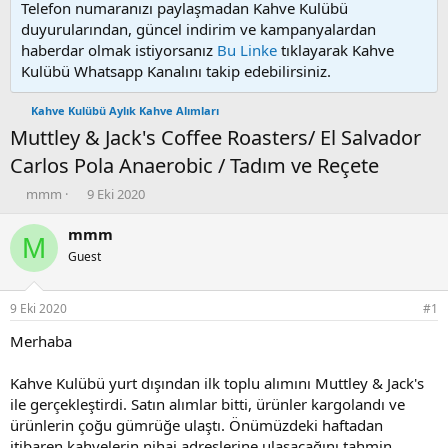
Telefon numaranızı paylaşmadan Kahve Kulübü
duyurularından, güncel indirim ve kampanyalardan
haberdar olmak istiyorsanız
Bu Linke
tıklayarak Kahve
Kulübü Whatsapp Kanalını takip edebilirsiniz.
Kahve Kulübü Aylık Kahve Alımları
Muttley & Jack's Coffee Roasters/ El Salvador
Carlos Pola Anaerobic / Tadım ve Reçete
K
B
mmm
9 Eki 2020
o
a
n
ş
mmm
M
u
l
Guest
y
a
u
n
b
g
9 Eki 2020
#1
a
ı
ş
ç
Merhaba
l
t
a
a
Kahve Kulübü yurt dışından ilk toplu alımını Muttley & Jack's
t
r
ile gerçekleştirdi. Satın alımlar bitti, ürünler kargolandı ve
a
i
ürünlerin çoğu gümrüğe ulaştı. Önümüzdeki haftadan
n
h
itibaren kahvelerin nihai adreslerine ulaşacağını tahmin
i