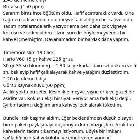
Brita su (150 ppm)
Sanırım biraz ince öğütüm oldu. Hafif acımtıraklık vardı. Ona
rağmen tatlı ve dolu dolu meyve tadı aldığım bir kahve oldu.
Tadım notalarında erik yazıyor ama ben daha çok vişneye
kokusu ve tadını aldım. Uzun süredir böyle meyvemsi bir
kahve içmemiştim. Dayanamadım bir bardak daha yaptım.
Timemore slim 19 Click
Hario V60 15 gr kahve 225 gr su
30 gr 35 sn blooming -- 1.30 sn.ye kadar dairesel döküm ve 5
sn. bekleyip hafif çalkalayarak kahve yatağını düzleştirdim.
2:20 demleme bitişi
Gürsu kaynak suyu (60 ppm)
Acılık yoktu bu sefer. Kesinlikle meyve, vişne-erik ve güzel bir
asidite var. Kokusu ekşi hissiyatı veriyor ama tadı ekşi değil.
İyi bir tadımcı değilim ama kahveyi zek alarak tükettim.
Bundle'ı tek başıma aldım. Eğer beklentimden düşük olsaydı
birer paketi paylaşmayı düşünüyordum. Vazgeçtim. Artık tüm
kahvelerin tadını çıkarmayı istiyorum. Böyle bir imkanı
sağladığı için Kahvekulubu ve emek veren yönetici