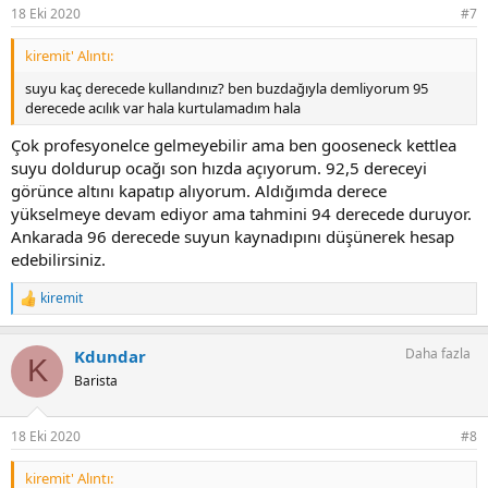
18 Eki 2020
#7
kiremit' Alıntı:
suyu kaç derecede kullandınız? ben buzdağıyla demliyorum 95
derecede acılık var hala kurtulamadım hala
Çok profesyonelce gelmeyebilir ama ben gooseneck kettlea
suyu doldurup ocağı son hızda açıyorum. 92,5 dereceyi
görünce altını kapatıp alıyorum. Aldığımda derece
yükselmeye devam ediyor ama tahmini 94 derecede duruyor.
Ankarada 96 derecede suyun kaynadıpını düşünerek hesap
edebilirsiniz.
kiremit
T
e
p
Daha fazla
Kdundar
k
K
i
Barista
l
e
r
18 Eki 2020
#8
:
kiremit' Alıntı: