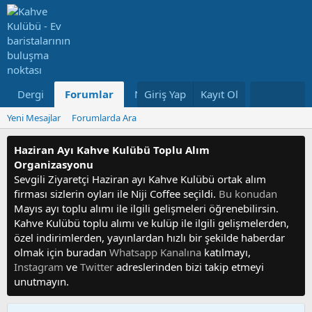
Dergi
Forumlar
Neler Yeni
Giriş Yap
Kayıt Ol
Kullanıcılar
Yeni Mesajlar
Forumlarda Ara
Haziran Ayı Kahve Kulübü Toplu Alım
Organizasyonu
Sevgili Ziyaretçi Haziran ayı Kahve Kulübü ortak alım
firması sizlerin oyları ile Niji Coffee seçildi.
Bu konudan
Mayıs ayı toplu alımı ile ilgili gelişmeleri öğrenebilirsin.
Kahve Kulübü toplu alımı ve kulüp ile ilgili gelişmelerden,
özel indirimlerden, yayınlardan hızlı bir şekilde haberdar
olmak için buradan
Whatsapp Kanalına
katılmayı,
Instagram
ve
Twitter
adreslerinden bizi takip etmeyi
unutmayın.