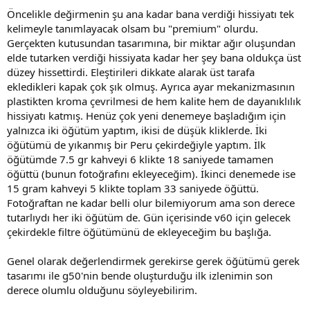
Öncelikle değirmenin şu ana kadar bana verdiği hissiyatı tek
kelimeyle tanımlayacak olsam bu "premium" olurdu.
Gerçekten kutusundan tasarımına, bir miktar ağır oluşundan
elde tutarken verdiği hissiyata kadar her şey bana oldukça üst
düzey hissettirdi. Eleştirileri dikkate alarak üst tarafa
ekledikleri kapak çok şık olmuş. Ayrıca ayar mekanizmasının
plastikten kroma çevrilmesi de hem kalite hem de dayanıklılık
hissiyatı katmış. Henüz çok yeni denemeye başladığım için
yalnızca iki öğütüm yaptım, ikisi de düşük kliklerde. İki
öğütümü de yıkanmış bir Peru çekirdeğiyle yaptım. İlk
öğütümde 7.5 gr kahveyi 6 klikte 18 saniyede tamamen
öğüttü (bunun fotoğrafını ekleyeceğim). İkinci denemede ise
15 gram kahveyi 5 klikte toplam 33 saniyede öğüttü.
Fotoğraftan ne kadar belli olur bilemiyorum ama son derece
tutarlıydı her iki öğütüm de. Gün içerisinde v60 için gelecek
çekirdekle filtre öğütümünü de ekleyeceğim bu başlığa.
Genel olarak değerlendirmek gerekirse gerek öğütümü gerek
tasarımı ile g50'nin bende oluşturduğu ilk izlenimin son
derece olumlu olduğunu söyleyebilirim.