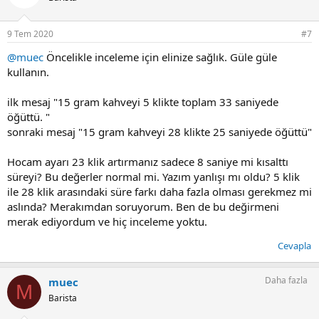
l
e
r
9 Tem 2020
#7
:
@muec
Öncelikle inceleme için elinize sağlık. Güle güle
kullanın.
ilk mesaj "15 gram kahveyi 5 klikte toplam 33 saniyede
öğüttü. "
sonraki mesaj "15 gram kahveyi 28 klikte 25 saniyede öğüttü"
Hocam ayarı 23 klik artırmanız sadece 8 saniye mi kısalttı
süreyi? Bu değerler normal mi. Yazım yanlışı mı oldu? 5 klik
ile 28 klik arasındaki süre farkı daha fazla olması gerekmez mi
aslında? Merakımdan soruyorum. Ben de bu değirmeni
merak ediyordum ve hiç inceleme yoktu.
Cevapla
Daha fazla
muec
M
Barista