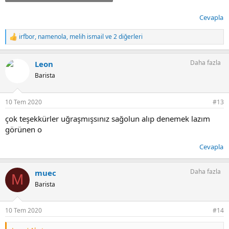
128.2 KB · Görüntüleme: 138
Cevapla
irfbor
,
namenola
,
melih ismail
ve 2 diğerleri
T
e
p
Daha fazla
Leon
k
i
Barista
l
e
r
10 Tem 2020
#13
:
çok teşekkürler uğraşmışsınız sağolun alıp denemek lazım
görünen o
Cevapla
Daha fazla
muec
M
Barista
10 Tem 2020
#14