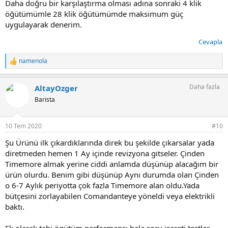
Daha doğru bir karşılaştırma olması adına sonraki 4 klik
öğütümümle 28 klik öğütümümde maksimum güç
uygulayarak denerim.
Cevapla
namenola
T
e
p
Daha fazla
AltayOzger
k
i
Barista
l
e
r
10 Tem 2020
#10
:
Şu Ürünü ilk çıkardıklarında direk bu şekilde çıkarsalar yada
diretmeden hemen 1 Ay içinde revizyona gitseler. Çinden
Timemore almak yerine ciddi anlamda düşünüp alacağım bir
ürün olurdu. Benim gibi düşünüp Aynı durumda olan Çinden
o 6-7 Aylık periyotta çok fazla Timemore alan oldu.Yada
bütçesini zorlayabilen Comandanteye yöneldi veya elektrikli
baktı.
Ek olarak tabi ögütüm performansı hala soru işareti testler