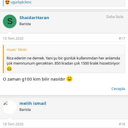
ugurbykckmc
T
e
p
Daha fazla
ShaidarHaran
k
S
i
Barista
l
e
r
10 Tem 2020
#17
:
muec' Alıntı:
Rica ederim ne demek. Yani şu bir günlük kullanımdan her anlamda
çok memnunum gercekten. 850 liradan çok 1500 liralık hissettiriyor
O zaman g100 kim bilir nasıldır
Cevapla
melih ismail
Barista
10 Tem 2020
#18