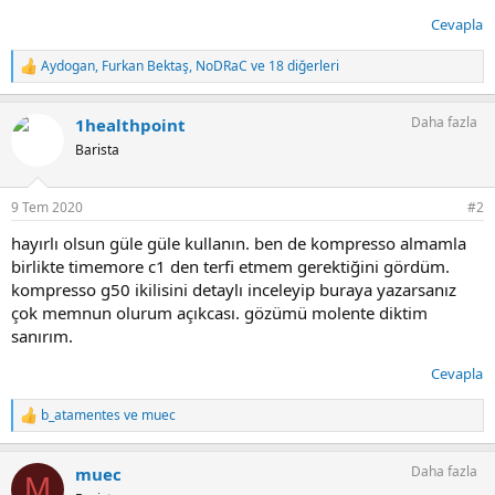
Cevapla
Aydogan
,
Furkan Bektaş
,
NoDRaC
ve 18 diğerleri
T
e
p
Daha fazla
1healthpoint
k
i
Barista
l
e
r
9 Tem 2020
#2
:
hayırlı olsun güle güle kullanın. ben de kompresso almamla
birlikte timemore c1 den terfi etmem gerektiğini gördüm.
kompresso g50 ikilisini detaylı inceleyip buraya yazarsanız
çok memnun olurum açıkcası. gözümü molente diktim
sanırım.
Cevapla
b_atamentes
ve
muec
T
e
p
Daha fazla
muec
k
M
i