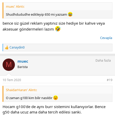
muec' Alıntı:
Shudhdududhe editleyip 650 mi yazsam
bence siz güzel reklam yaptınız size hediye bir kahve veya
aksesuar göndermeleri lazım
Cevapla
Canaydin0
T
e
p
Daha fazla
muec
k
M
i
Barista
l
e
r
10 Tem 2020
#19
:
ShaidarHaran' Alıntı:
O zaman g100 kim bilir nasıldır
Hocam g100'de de aynı burr sistemini kullanıyorlar. Bence
g50 daha ucuz ama daha tercih edilesi sanki.