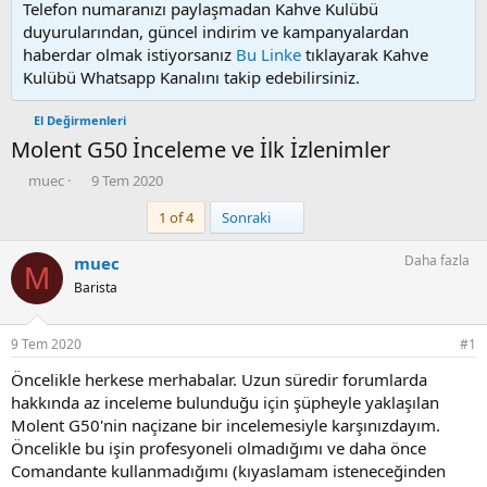
Telefon numaranızı paylaşmadan Kahve Kulübü
duyurularından, güncel indirim ve kampanyalardan
haberdar olmak istiyorsanız
Bu Linke
tıklayarak Kahve
Kulübü Whatsapp Kanalını takip edebilirsiniz.
El Değirmenleri
Molent G50 İnceleme ve İlk İzlenimler
K
B
muec
9 Tem 2020
o
a
Son
1 of 4
Sonraki
n
ş
u
l
y
a
Daha fazla
muec
M
u
n
Barista
b
g
a
ı
ş
ç
9 Tem 2020
#1
l
t
a
a
Öncelikle herkese merhabalar. Uzun süredir forumlarda
t
r
hakkında az inceleme bulunduğu için şüpheyle yaklaşılan
a
i
Molent G50'nin naçizane bir incelemesiyle karşınızdayım.
n
h
Öncelikle bu işin profesyoneli olmadığımı ve daha önce
i
Comandante kullanmadığımı (kıyaslamam isteneceğinden