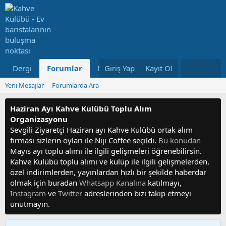
Dergi
Forumlar
Neler Yeni
Giriş Yap
Kayıt Ol
Kullanıcılar
Yeni Mesajlar
Forumlarda Ara
Haziran Ayı Kahve Kulübü Toplu Alım
Organizasyonu
Sevgili Ziyaretçi Haziran ayı Kahve Kulübü ortak alım
firması sizlerin oyları ile Niji Coffee seçildi.
Bu konudan
Mayıs ayı toplu alımı ile ilgili gelişmeleri öğrenebilirsin.
Kahve Kulübü toplu alımı ve kulüp ile ilgili gelişmelerden,
özel indirimlerden, yayınlardan hızlı bir şekilde haberdar
olmak için buradan
Whatsapp Kanalına
katılmayı,
Instagram
ve
Twitter
adreslerinden bizi takip etmeyi
unutmayın.