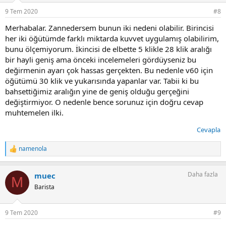
9 Tem 2020
#8
Merhabalar. Zannedersem bunun iki nedeni olabilir. Birincisi
her iki öğütümde farklı miktarda kuvvet uygulamış olabilirim,
bunu ölçemiyorum. İkincisi de elbette 5 klikle 28 klik aralığı
bir hayli geniş ama önceki incelemeleri gördüyseniz bu
değirmenin ayarı çok hassas gerçekten. Bu nedenle v60 için
öğütümü 30 klik ve yukarısında yapanlar var. Tabii ki bu
bahsettiğimiz aralığın yine de geniş olduğu gerçeğini
değiştirmiyor. O nedenle bence sorunuz için doğru cevap
muhtemelen ilki.
Cevapla
namenola
T
e
p
Daha fazla
muec
k
M
i
Barista
l
e
r
9 Tem 2020
#9
: