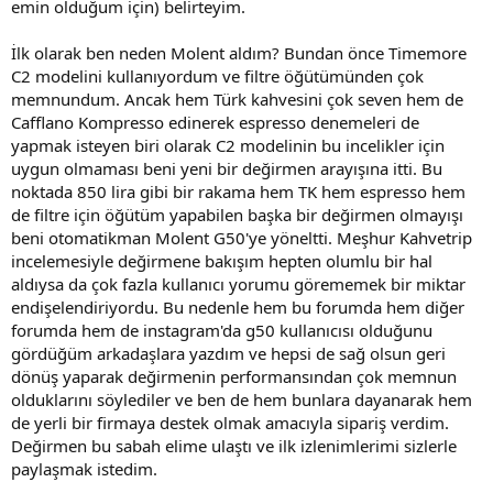
emin olduğum için) belirteyim.
İlk olarak ben neden Molent aldım? Bundan önce Timemore
C2 modelini kullanıyordum ve filtre öğütümünden çok
memnundum. Ancak hem Türk kahvesini çok seven hem de
Cafflano Kompresso edinerek espresso denemeleri de
yapmak isteyen biri olarak C2 modelinin bu incelikler için
uygun olmaması beni yeni bir değirmen arayışına itti. Bu
noktada 850 lira gibi bir rakama hem TK hem espresso hem
de filtre için öğütüm yapabilen başka bir değirmen olmayışı
beni otomatikman Molent G50'ye yöneltti. Meşhur Kahvetrip
incelemesiyle değirmene bakışım hepten olumlu bir hal
aldıysa da çok fazla kullanıcı yorumu görememek bir miktar
endişelendiriyordu. Bu nedenle hem bu forumda hem diğer
forumda hem de instagram'da g50 kullanıcısı olduğunu
gördüğüm arkadaşlara yazdım ve hepsi de sağ olsun geri
dönüş yaparak değirmenin performansından çok memnun
olduklarını söylediler ve ben de hem bunlara dayanarak hem
de yerli bir firmaya destek olmak amacıyla sipariş verdim.
Değirmen bu sabah elime ulaştı ve ilk izlenimlerimi sizlerle
paylaşmak istedim.