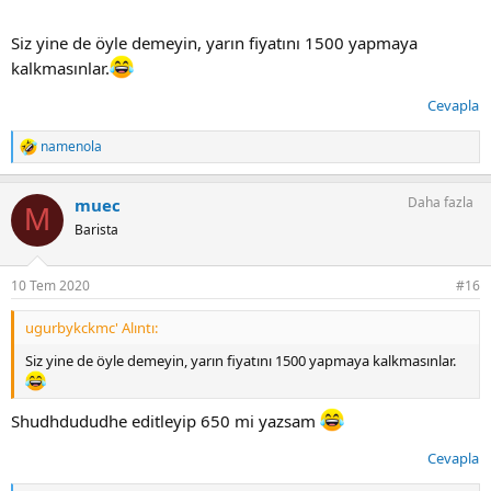
Siz yine de öyle demeyin, yarın fiyatını 1500 yapmaya
kalkmasınlar.
Cevapla
namenola
T
e
p
Daha fazla
muec
k
M
i
Barista
l
e
r
10 Tem 2020
#16
:
ugurbykckmc' Alıntı:
Siz yine de öyle demeyin, yarın fiyatını 1500 yapmaya kalkmasınlar.
Shudhdududhe editleyip 650 mi yazsam
Cevapla