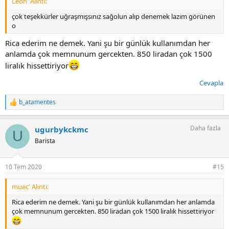
Leon' Alıntı:
çok teşekkürler uğraşmışsınız sağolun alıp denemek lazım görünen
o
Rica ederim ne demek. Yani şu bir günlük kullanımdan her
anlamda çok memnunum gercekten. 850 liradan çok 1500
liralık hissettiriyor
Cevapla
b_atamentes
T
e
p
Daha fazla
ugurbykckmc
k
U
i
Barista
l
e
r
10 Tem 2020
#15
:
muec' Alıntı:
Rica ederim ne demek. Yani şu bir günlük kullanımdan her anlamda
çok memnunum gercekten. 850 liradan çok 1500 liralık hissettiriyor