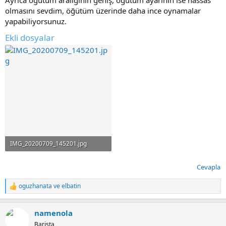
Ayrıca öğütüm aralığının geniş, öğütüm ayarının ise hassas
olmasını sevdim, öğütüm üzerinde daha ince oynamalar
yapabiliyorsunuz.
Ekli dosyalar
IMG_20200709_145201.jpg
128.7 KB · Görüntüleme: 199
Cevapla
oguzhanata
ve
elbatin
T
e
p
namenola
k
i
Barista