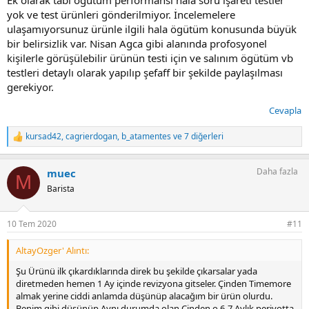
yok ve test ürünleri gönderilmiyor. İncelemelere
ulaşamıyorsunuz ürünle ilgili hala ögütüm konusunda büyük
bir belirsizlik var. Nisan Agca gibi alanında profosyonel
kişilerle görüşülebilir ürünün testi için ve salınım ögütüm vb
testleri detaylı olarak yapılıp şefaff bir şekilde paylaşılması
gerekiyor.
Cevapla
kursad42
,
cagrierdogan
,
b_atamentes
ve 7 diğerleri
T
e
p
Daha fazla
muec
k
M
i
Barista
l
e
r
10 Tem 2020
#11
:
AltayOzger' Alıntı:
Şu Ürünü ilk çıkardıklarında direk bu şekilde çıkarsalar yada
diretmeden hemen 1 Ay içinde revizyona gitseler. Çinden Timemore
almak yerine ciddi anlamda düşünüp alacağım bir ürün olurdu.
Benim gibi düşünüp Aynı durumda olan Çinden o 6-7 Aylık periyotta