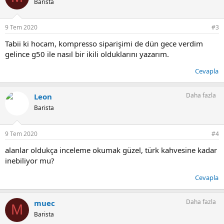
Barista
l
e
r
9 Tem 2020
#3
:
Tabii ki hocam, kompresso siparişimi de dün gece verdim
gelince g50 ile nasıl bir ikili olduklarını yazarım.
Cevapla
Daha fazla
Leon
Barista
9 Tem 2020
#4
alanlar oldukça inceleme okumak güzel, türk kahvesine kadar
inebiliyor mu?
Cevapla
Daha fazla
muec
M
Barista