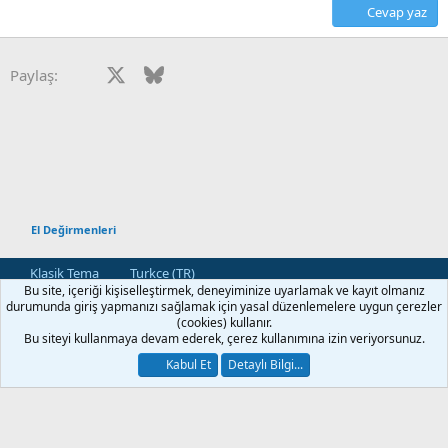
Cevap yaz
r
:
Facebook
X
Bluesky
LinkedIn
Reddit
Pinterest
Tumblr
WhatsApp
E-posta
Paylaş:
El Değirmenleri
Klasik Tema
Turkce (TR)
Bu site, içeriği kişiselleştirmek, deneyiminize uyarlamak ve kayıt olmanız
Bize Ulaşın
Kullanım ve Şartlar
Gizlilik Politikası
Yardım
durumunda giriş yapmanızı sağlamak için yasal düzenlemelere uygun çerezler
Ana Sayfa
R
(cookies) kullanır.
S
Bu siteyi kullanmaya devam ederek, çerez kullanımına izin veriyorsunuz.
S
®
Community platform by XenForo
© 2010-2026 XenForo Ltd.
Kabul Et
Detaylı Bilgi...
[XGT] Forum statistics system
- XenGenTr