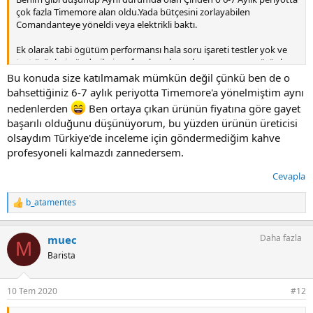
çok fazla Timemore alan oldu.Yada bütçesini zorlayabilen
Comandanteye yöneldi veya elektrikli baktı.
Ek olarak tabi ögütüm performansı hala soru işareti testler yok ve
test ürünleri gönderilmiyor. İncelemelere ulaşamıyorsunuz ürünle
ilgili hala ögütüm konusunda büyük bir belirsizlik var. Nisan Agca
Bu konuda size katılmamak mümkün değil çünkü ben de o
gibi alanında profosyonel kişilerle görüşülebilir ürünün testi için ve
bahsettiğiniz 6-7 aylık periyotta Timemore'a yönelmiştim aynı
salınım ögütüm vb testleri detaylı olarak yapılıp şefaff bir şekilde
nedenlerden
Ben ortaya çıkan ürünün fiyatına göre gayet
paylaşılması gerekiyor.
başarılı olduğunu düşünüyorum, bu yüzden ürünün üreticisi
olsaydım Türkiye'de inceleme için göndermediğim kahve
profesyoneli kalmazdı zannedersem.
Cevapla
b_atamentes
T
e
p
Daha fazla
muec
k
M
i
Barista
l
e
r
10 Tem 2020
#12
: