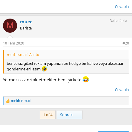
Cevapla
Daha fazla
muec
M
Barista
10 Tem 2020
#20
melih ismail' Alıntı:
bence siz güzel reklam yaptınız size hediye bir kahve veya aksesuar
göndermeleri lazım
Yetmezzzzz ortak etmeliler beni şirkete
Cevapla
melih ismail
T
e
p
Son
1 of 4
Sonraki
k
i
l
e