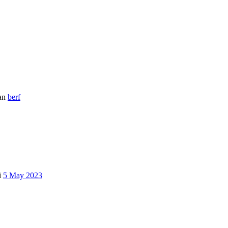
an
berf
i
5 May 2023