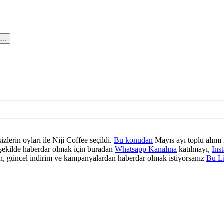
...
zlerin oyları ile Niji Coffee seçildi.
Bu konudan
Mayıs ayı toplu alımı 
ir şekilde haberdar olmak için buradan
Whatsapp Kanalına
katılmayı,
Ins
 güncel indirim ve kampanyalardan haberdar olmak istiyorsanız
Bu L