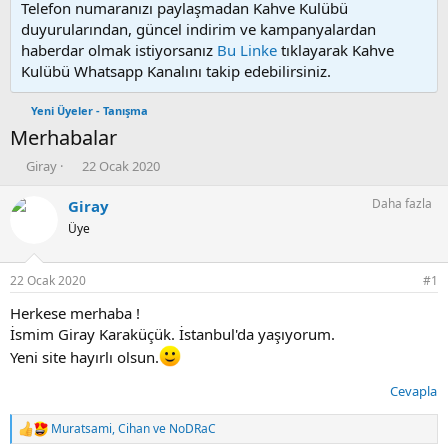
Telefon numaranızı paylaşmadan Kahve Kulübü
duyurularından, güncel indirim ve kampanyalardan
haberdar olmak istiyorsanız
Bu Linke
tıklayarak Kahve
Kulübü Whatsapp Kanalını takip edebilirsiniz.
Yeni Üyeler - Tanışma
Merhabalar
K
B
Giray
22 Ocak 2020
o
a
n
ş
Daha fazla
Giray
u
l
Üye
y
a
u
n
b
g
22 Ocak 2020
#1
a
ı
ş
ç
Herkese merhaba !
l
t
İsmim Giray Karaküçük. İstanbul'da yaşıyorum.
a
a
Yeni site hayırlı olsun.
t
r
a
i
Cevapla
n
h
i
Muratsami
,
Cihan
ve
NoDRaC
T