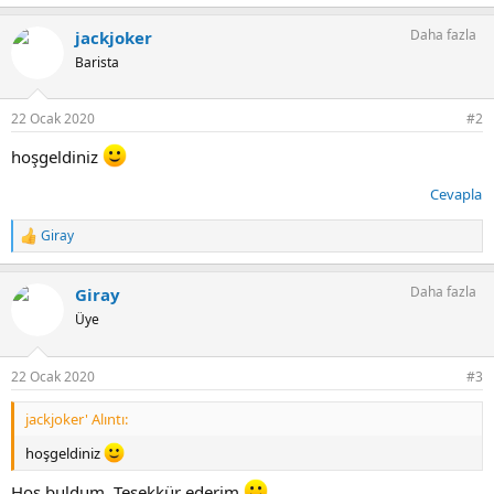
e
p
Daha fazla
jackjoker
k
i
Barista
l
e
r
22 Ocak 2020
#2
:
hoşgeldiniz
Cevapla
Giray
T
e
p
Daha fazla
Giray
k
i
Üye
l
e
r
22 Ocak 2020
#3
:
jackjoker' Alıntı:
hoşgeldiniz
Hoş buldum. Teşekkür ederim.