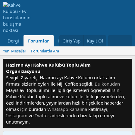
Dergi
Forumlar
Neler Yeni
Giriş Yap
Kayıt Ol
Kullanıcılar
Yeni Mesajlar
Forumlarda Ara
Haziran Ayı Kahve Kulübü Toplu Alım
Organizasyonu
Sevgili Ziyaretçi Haziran ayı Kahve Kulübü ortak alım
firması sizlerin oyları ile Niji Coffee seçildi.
Bu konudan
Mayıs ayı toplu alımı ile ilgili gelişmeleri öğrenebilirsin.
Kahve Kulübü toplu alımı ve kulüp ile ilgili gelişmelerden,
özel indirimlerden, yayınlardan hızlı bir şekilde haberdar
olmak için buradan
Whatsapp Kanalına
katılmayı,
Instagram
ve
Twitter
adreslerinden bizi takip etmeyi
unutmayın.