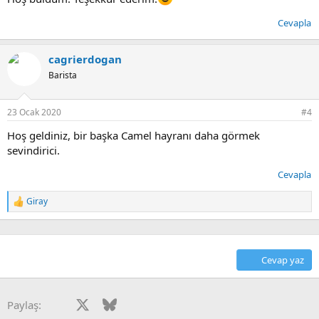
Cevapla
cagrierdogan
Barista
23 Ocak 2020
#4
Hoş geldiniz, bir başka Camel hayranı daha görmek
sevindirici.
Cevapla
Giray
T
e
p
k
i
Cevap yaz
l
e
r
:
Facebook
X
Bluesky
LinkedIn
Reddit
Pinterest
Tumblr
WhatsApp
E-posta
Paylaş: