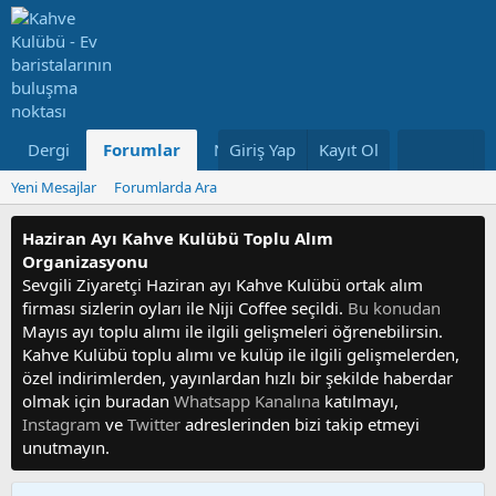
Dergi
Forumlar
Neler Yeni
Giriş Yap
Kayıt Ol
Kullanıcılar
Yeni Mesajlar
Forumlarda Ara
Haziran Ayı Kahve Kulübü Toplu Alım
Organizasyonu
Sevgili Ziyaretçi Haziran ayı Kahve Kulübü ortak alım
firması sizlerin oyları ile Niji Coffee seçildi.
Bu konudan
Mayıs ayı toplu alımı ile ilgili gelişmeleri öğrenebilirsin.
Kahve Kulübü toplu alımı ve kulüp ile ilgili gelişmelerden,
özel indirimlerden, yayınlardan hızlı bir şekilde haberdar
olmak için buradan
Whatsapp Kanalına
katılmayı,
Instagram
ve
Twitter
adreslerinden bizi takip etmeyi
unutmayın.