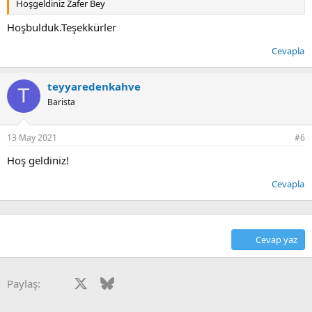
Hoşgeldiniz Zafer Bey
Hoşbulduk.Teşekkürler
Cevapla
teyyaredenkahve
T
Barista
13 May 2021
#6
Hoş geldiniz!
Cevapla
Cevap yaz
Facebook
X
Bluesky
LinkedIn
Reddit
Pinterest
Tumblr
WhatsApp
E-posta
Paylaş: