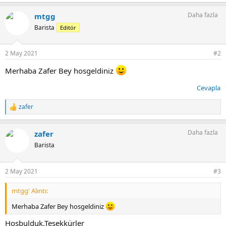
e
p
Daha fazla
mtgg
k
i
Barista
Editör
l
e
r
2 May 2021
#2
:
Merhaba Zafer Bey hosgeldiniz
Cevapla
zafer
T
e
p
Daha fazla
zafer
k
i
Barista
l
e
r
2 May 2021
#3
:
mtgg' Alıntı:
Merhaba Zafer Bey hosgeldiniz
Hoşbulduk.Teşekkürler