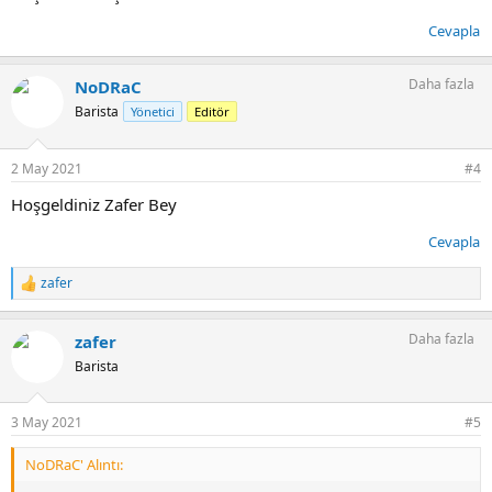
Cevapla
Daha fazla
NoDRaC
Barista
Yönetici
Editör
2 May 2021
#4
Hoşgeldiniz Zafer Bey
Cevapla
zafer
T
e
p
Daha fazla
zafer
k
i
Barista
l
e
r
3 May 2021
#5
:
NoDRaC' Alıntı: