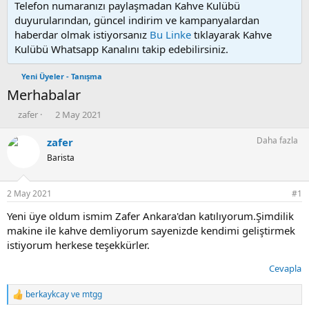
Telefon numaranızı paylaşmadan Kahve Kulübü
duyurularından, güncel indirim ve kampanyalardan
haberdar olmak istiyorsanız
Bu Linke
tıklayarak Kahve
Kulübü Whatsapp Kanalını takip edebilirsiniz.
Yeni Üyeler - Tanışma
Merhabalar
K
B
zafer
2 May 2021
o
a
n
ş
Daha fazla
zafer
u
l
Barista
y
a
u
n
b
g
2 May 2021
#1
a
ı
ş
ç
Yeni üye oldum ismim Zafer Ankara'dan katılıyorum.Şimdilik
l
t
makine ile kahve demliyorum sayenizde kendimi geliştirmek
a
a
istiyorum herkese teşekkürler.
t
r
a
i
Cevapla
n
h
i
berkaykcay
ve
mtgg
T