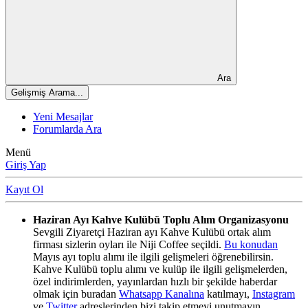
Ara
Gelişmiş Arama...
Yeni Mesajlar
Forumlarda Ara
Menü
Giriş Yap
Kayıt Ol
Haziran Ayı Kahve Kulübü Toplu Alım Organizasyonu
Sevgili Ziyaretçi Haziran ayı Kahve Kulübü ortak alım
firması sizlerin oyları ile Niji Coffee seçildi.
Bu konudan
Mayıs ayı toplu alımı ile ilgili gelişmeleri öğrenebilirsin.
Kahve Kulübü toplu alımı ve kulüp ile ilgili gelişmelerden,
özel indirimlerden, yayınlardan hızlı bir şekilde haberdar
olmak için buradan
Whatsapp Kanalına
katılmayı,
Instagram
ve
Twitter
adreslerinden bizi takip etmeyi unutmayın.