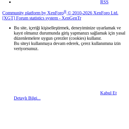
RSS
®
Community platform by XenForo
© 2010-2026 XenForo Ltd.
[XGT] Forum statistics system
- XenGenTr
Bu site, içeriği kişiselleştirmek, deneyiminize uyarlamak ve
kayıt olmanız durumunda giriş yapmanızı sağlamak için yasal
düzenlemelere uygun çerezler (cookies) kullanır.
Bu siteyi kullanmaya devam ederek, çerez kullanımına izin
veriyorsunuz.
Kabul Et
Detaylı Bilgi...