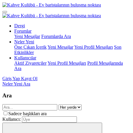
Dergi
Forumlar
Yeni Mesajlar
Forumlarda Ara
Neler Yeni
Öne Çıkan İçerik
Yeni Mesajlar
Yeni Profil Mesajları
Son
Etkinlikler
Kullanıcılar
Aktif Ziyaretçiler
Yeni Profil Mesajları
Profil Mesajlarında
Ara
Giriş Yap
Kayıt Ol
Neler Yeni
Ara
Ara
Sadece başlıkları ara
Kullanıcı: