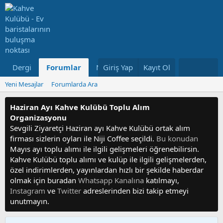
Dergi
Forumlar
Neler Yeni
Giriş Yap
Kayıt Ol
Kullanıcılar
Yeni Mesajlar
Forumlarda Ara
Haziran Ayı Kahve Kulübü Toplu Alım
Organizasyonu
Sevgili Ziyaretçi Haziran ayı Kahve Kulübü ortak alım
firması sizlerin oyları ile Niji Coffee seçildi.
Bu konudan
Mayıs ayı toplu alımı ile ilgili gelişmeleri öğrenebilirsin.
Kahve Kulübü toplu alımı ve kulüp ile ilgili gelişmelerden,
özel indirimlerden, yayınlardan hızlı bir şekilde haberdar
olmak için buradan
Whatsapp Kanalına
katılmayı,
Instagram
ve
Twitter
adreslerinden bizi takip etmeyi
unutmayın.