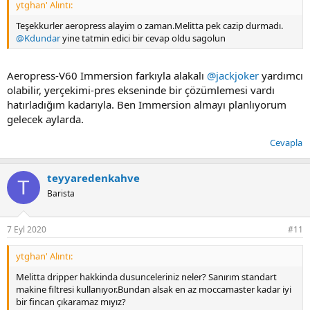
ytghan' Alıntı:
Teşekkurler aeropress alayim o zaman.Melitta pek cazip durmadı.
@Kdundar
yine tatmin edici bir cevap oldu sagolun
Aeropress-V60 Immersion farkıyla alakalı
@jackjoker
yardımcı
olabilir, yerçekimi-pres ekseninde bir çözümlemesi vardı
hatırladığım kadarıyla. Ben Immersion almayı planlıyorum
gelecek aylarda.
Cevapla
teyyaredenkahve
T
Barista
7 Eyl 2020
#11
ytghan' Alıntı:
Melitta dripper hakkinda dusunceleriniz neler? Sanırım standart
makine filtresi kullanıyor.Bundan alsak en az moccamaster kadar iyi
bir fincan çıkaramaz mıyız?