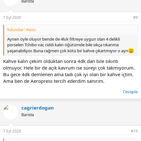
Barista
l
e
r
7 Eyl 2020
#9
:
Kdundar' Alıntı:
Aynen öyle oluyor bende de 4luk filtreye uygun olan 4 delikli
porselen Tchibo var, ciddi kalın öğütümde bile sıkça tıkanma
yaşanabiliyor. Buna rağmen çok kötü bir kahve çıkartmıyor o ayrı
Kahve kalın çekim olduktan sonra 4dk dan bile sıkıntı
olmuyor. Hele bir de açık kavrum ise süreyi çok takmıyorum.
Bu gece 4dk demlenen ama tadı çok iyi olan bir kahve içtim.
Ama ben de Aeropress tercih ederdim sanırım.
Cevapla
cagrierdogan
Barista
7 Eyl 2020
#10