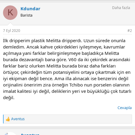
Daha fazla
Kdundar
K
Barista
7 Eyl 2020
#2
İlk dripperim plastik Melitta dripperdı. Uzun sürede onunla
demledim. Ancak kahve çekirdekleri iyileşmeye, kavrumlar
açılmaya yani farklar belirginleşmeye başladıkça Melitta
burada dezavantajlı bana göre. V60 da iki çekirdek arasındaki
farklar bariz olurken Melitta burada biraz daha farkları
örtüyor, çekirdeğin tüm potansiyelini ortaya çıkartmak için en
iyi ekipman değil bence. Ama illa alınacak ise benzerini değil
orijinalini öneririm zira örneğin Tchibo nun porselen olanının
imalat kalitesi iyi değil, deliklerin yeri ve büyüklüğü çok tutarlı
değil.
Cevapla
Aventus
T
e
p