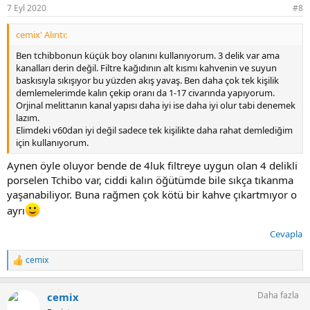
r
7 Eyl 2020
#8
:
cemix' Alıntı:
Ben tchibbonun küçük boy olanını kullanıyorum. 3 delik var ama
kanalları derin değil. Filtre kağıdının alt kısmı kahvenin ve suyun
baskısıyla sıkışıyor bu yüzden akış yavaş. Ben daha çok tek kişilik
demlemelerimde kalın çekip oranı da 1-17 civarında yapıyorum.
Orjinal melittanın kanal yapısı daha iyi ise daha iyi olur tabi denemek
lazım.
Elimdeki v60dan iyi değil sadece tek kişilikte daha rahat demlediğim
için kullanıyorum.
Aynen öyle oluyor bende de 4luk filtreye uygun olan 4 delikli
porselen Tchibo var, ciddi kalın öğütümde bile sıkça tıkanma
yaşanabiliyor. Buna rağmen çok kötü bir kahve çıkartmıyor o
ayrı
Cevapla
cemix
T
e
p
Daha fazla
cemix
k
i