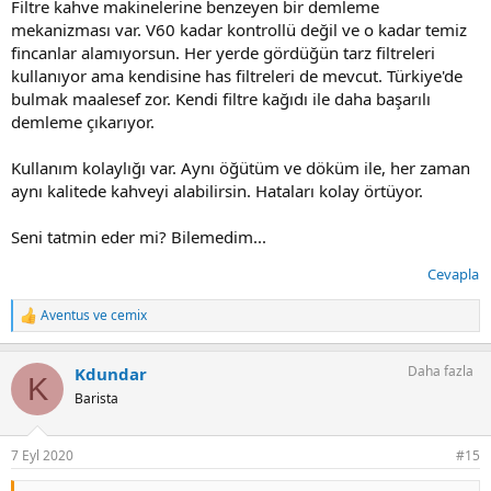
Filtre kahve makinelerine benzeyen bir demleme
mekanizması var. V60 kadar kontrollü değil ve o kadar temiz
fincanlar alamıyorsun. Her yerde gördüğün tarz filtreleri
kullanıyor ama kendisine has filtreleri de mevcut. Türkiye'de
bulmak maalesef zor. Kendi filtre kağıdı ile daha başarılı
demleme çıkarıyor.
Kullanım kolaylığı var. Aynı öğütüm ve döküm ile, her zaman
aynı kalitede kahveyi alabilirsin. Hataları kolay örtüyor.
Seni tatmin eder mi? Bilemedim...
Cevapla
Aventus
ve
cemix
T
e
p
Daha fazla
Kdundar
k
K
i
Barista
l
e
r
7 Eyl 2020
#15
: