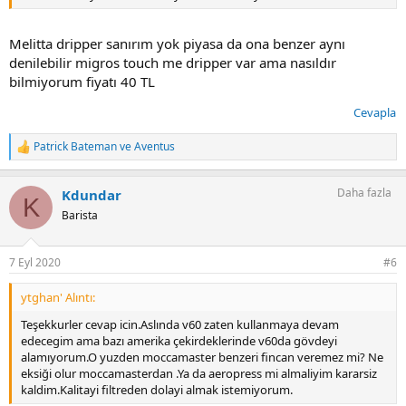
Melitta dripper sanırım yok piyasa da ona benzer aynı
denilebilir migros touch me dripper var ama nasıldır
bilmiyorum fiyatı 40 TL
Cevapla
Patrick Bateman
ve
Aventus
T
e
p
Daha fazla
Kdundar
k
K
i
Barista
l
e
r
7 Eyl 2020
#6
:
ytghan' Alıntı:
Teşekkurler cevap icin.Aslında v60 zaten kullanmaya devam
edecegim ama bazı amerika çekirdeklerinde v60da gövdeyi
alamıyorum.O yuzden moccamaster benzeri fincan veremez mi? Ne
eksiği olur moccamasterdan .Ya da aeropress mi almaliyim kararsiz
kaldim.Kalitayi filtreden dolayi almak istemiyorum.