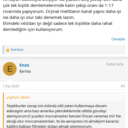
çok tek kişilik demlemelerimde kalın çekip oranı da 1-17
civarında yapıyorum. Orjinal melittanın kanal yapısı daha iyi
ise daha iyi olur tabi denemek lazım.
Elimdeki v60dan iyi değil sadece tek kişilikte daha rahat
demlediğim için kullanıyorum.
Cevapla
Aventus
T
e
p
Daha fazla
Enzo
k
E
i
Barista
l
e
r
7 Eyl 2020
#5
:
ytghan' Alıntı:
Teşekkurler cevap icin.Aslında v60 zaten kullanmaya devam
edecegim ama bazı amerika çekirdeklerinde v60da gövdeyi
alamıyorum.O yuzden moccamaster benzeri fincan veremez mi? Ne
eksiği olur moccamasterdan .Ya da aeropress mi almaliyim kararsiz
kaldim.Kalitayi filtreden dolayi almak istemiyorum.