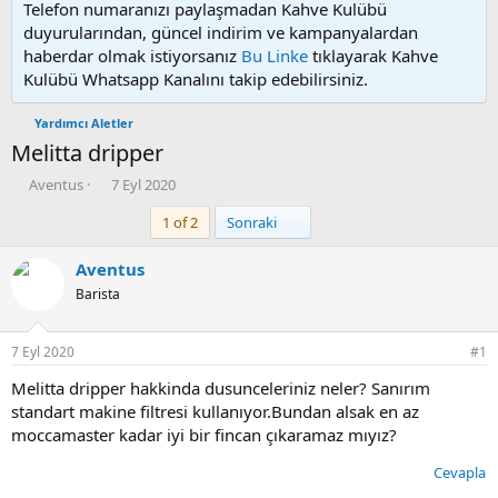
Telefon numaranızı paylaşmadan Kahve Kulübü
duyurularından, güncel indirim ve kampanyalardan
haberdar olmak istiyorsanız
Bu Linke
tıklayarak Kahve
Kulübü Whatsapp Kanalını takip edebilirsiniz.
Yardımcı Aletler
Melitta dripper
K
B
Aventus
7 Eyl 2020
o
a
Son
1 of 2
Sonraki
n
ş
u
l
y
a
Aventus
u
n
Barista
b
g
a
ı
ş
ç
7 Eyl 2020
#1
l
t
a
a
Melitta dripper hakkinda dusunceleriniz neler? Sanırım
t
r
standart makine filtresi kullanıyor.Bundan alsak en az
a
i
moccamaster kadar iyi bir fincan çıkaramaz mıyız?
n
h
i
Cevapla