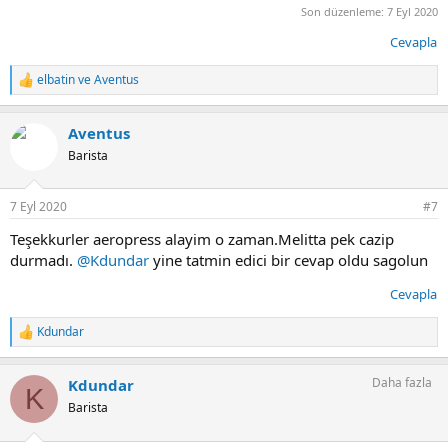
Son düzenleme:
7 Eyl 2020
Cevapla
elbatin
ve
Aventus
T
e
p
Aventus
k
i
Barista
l
e
r
7 Eyl 2020
#7
:
Teşekkurler aeropress alayim o zaman.Melitta pek cazip
durmadı.
@Kdundar
yine tatmin edici bir cevap oldu sagolun
Cevapla
Kdundar
T
e
p
Daha fazla
Kdundar
k
K
i
Barista
l
e