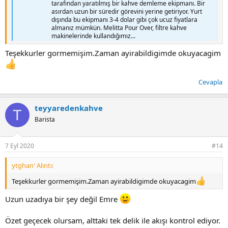
tarafından yaratılmış bir kahve demleme ekipmanı. Bir
asırdan uzun bir süredir görevini yerine getiriyor. Yurt
dışında bu ekipmanı 3-4 dolar gibi çok ucuz fiyatlara
almanız mümkün. Melitta Pour Over, filtre kahve
makinelerinde kullandığımız...
www.kahvekulubu.net
Teşekkurler gormemişim.Zaman ayirabildigimde okuyacagim
Elimde var. İstediğin bir şey varsa denerim.
Cevapla
teyyaredenkahve
T
Barista
7 Eyl 2020
#14
ytghan' Alıntı:
Teşekkurler gormemişim.Zaman ayirabildigimde okuyacagim
Uzun uzadıya bir şey değil Emre
Özet geçecek olursam, alttaki tek delik ile akışı kontrol ediyor.