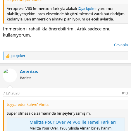
Aeropress-V60 Immersion farkıyla alakalı
@jackjoker
yardımcı
olabilir, yerçekimi-pres ekseninde bir çözümlemesi vardı hatırladığım
kadarıyla. Ben Immersion almayı planlıyorum gelecek aylarda.
Immersion ı rahatlıkla önerebilirim . Artık sadece onu
kullanıyorum.
Cevapla
jackjoker
T
e
p
Aventus
k
i
Barista
l
e
r
7 Eyl 2020
#13
:
teyyaredenkahve' Alıntı:
Süper olmasa da zamanında bir şeyler yazmışım.
Melitta Pour Over ve V60 ile Temel Farkları
Melitta Pour Over, 1908 yılında Alman bir ev hanımı