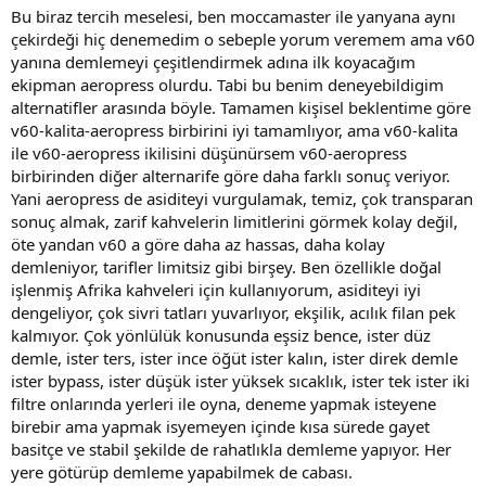
Bu biraz tercih meselesi, ben moccamaster ile yanyana aynı
çekirdeği hiç denemedim o sebeple yorum veremem ama v60
yanına demlemeyi çeşitlendirmek adına ilk koyacağım
ekipman aeropress olurdu. Tabi bu benim deneyebildigim
alternatifler arasında böyle. Tamamen kişisel beklentime göre
v60-kalita-aeropress birbirini iyi tamamlıyor, ama v60-kalita
ile v60-aeropress ikilisini düşünürsem v60-aeropress
birbirinden diğer alternarife göre daha farklı sonuç veriyor.
Yani aeropress de asiditeyi vurgulamak, temiz, çok transparan
sonuç almak, zarif kahvelerin limitlerini görmek kolay değil,
öte yandan v60 a göre daha az hassas, daha kolay
demleniyor, tarifler limitsiz gibi birşey. Ben özellikle doğal
işlenmiş Afrika kahveleri için kullanıyorum, asiditeyi iyi
dengeliyor, çok sivri tatları yuvarlıyor, ekşilik, acılık filan pek
kalmıyor. Çok yönlülük konusunda eşsiz bence, ister düz
demle, ister ters, ister ince öğüt ister kalın, ister direk demle
ister bypass, ister düşük ister yüksek sıcaklık, ister tek ister iki
filtre onlarında yerleri ile oyna, deneme yapmak isteyene
birebir ama yapmak isyemeyen içinde kısa sürede gayet
basitçe ve stabil şekilde de rahatlıkla demleme yapıyor. Her
yere götürüp demleme yapabilmek de cabası.