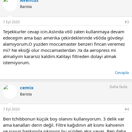
Aventus
k
i
Barista
l
e
r
7 Eyl 2020
#3
:
Teşekkurler cevap icin.Aslında v60 zaten kullanmaya devam
edecegim ama bazı amerika çekirdeklerinde v60da gövdeyi
alamıyorum.O yuzden moccamaster benzeri fincan veremez
mi? Ne eksiği olur moccamasterdan .Ya da aeropress mi
almaliyim kararsiz kaldim.Kalitayi filtreden dolayi almak
istemiyorum.
Cevapla
Daha fazla
cemix
Barista
7 Eyl 2020
#4
Ben tchibbonun küçük boy olanını kullanıyorum. 3 delik var
ama kanalları derin değil. Filtre kağıdının alt kısmı kahvenin
ve suyun baskısıyla sıkışıyor bu yüzden akış yavaş. Ben daha