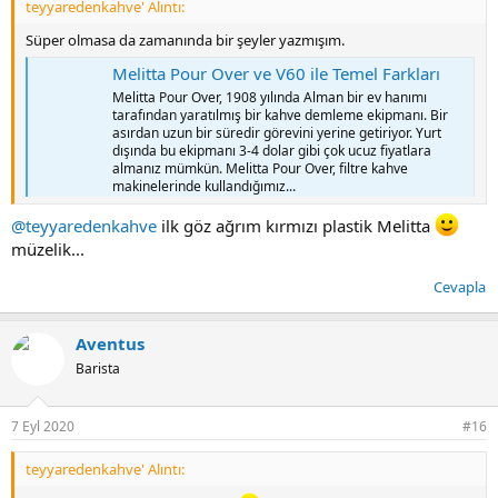
teyyaredenkahve' Alıntı:
Süper olmasa da zamanında bir şeyler yazmışım.
Melitta Pour Over ve V60 ile Temel Farkları
Melitta Pour Over, 1908 yılında Alman bir ev hanımı
tarafından yaratılmış bir kahve demleme ekipmanı. Bir
asırdan uzun bir süredir görevini yerine getiriyor. Yurt
dışında bu ekipmanı 3-4 dolar gibi çok ucuz fiyatlara
almanız mümkün. Melitta Pour Over, filtre kahve
makinelerinde kullandığımız...
www.kahvekulubu.net
@teyyaredenkahve
ilk göz ağrım kırmızı plastik Melitta
Elimde var. İstediğin bir şey varsa denerim.
müzelik...
Cevapla
Aventus
Barista
7 Eyl 2020
#16
teyyaredenkahve' Alıntı: