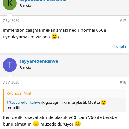
K
i
Barista
l
e
r
7 Eyl 2020
#17
:
immersion çalışma mekanizması nedir normal v60a
uygulayamaz mıyız onu
)
Cevapla
teyyaredenkahve
T
Barista
7 Eyl 2020
#18
Kdundar' Alıntı:
@teyyaredenkahve
ilk göz ağrım kırmızı plastik Melitta
müzelik...
Ben de ilk iş seyahatimde plastik V60, cam V60 ile beraber
bunu almıştım
müzede duruyor