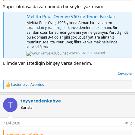
Süper olmasa da zamanında bir şeyler yazmışım.
Melitta Pour Over ve V60 ile Temel Farkları
Melitta Pour Over, 1908 yılında Alman bir ev hanımı
tarafından yaratılmış bir kahve demleme ekipmanı. Bir
asırdan uzun bir süredir görevini yerine getiriyor. Yurt dışında
bu ekipmanı 3-4 dolar gibi çok ucuz fiyatlara almanız
mümkün. Melitta Pour Over, filtre kahve makinelerinde
kullandığımız...
www.kahvekulubu.net
Elimde var. İstediğin bir şey varsa denerim.
Cevapla
Lastdrip
ve
Aventus
T
e
p
teyyaredenkahve
k
T
i
Barista
l
e
r
7 Eyl 2020
#12
:
cagrierdogan' Alıntı: