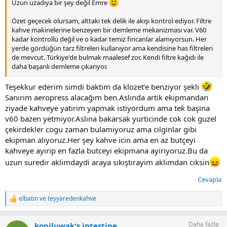
Uzun uzadıya bir şey değil Emre
Özet geçecek olursam, alttaki tek delik ile akışı kontrol ediyor. Filtre
kahve makinelerine benzeyen bir demleme mekanizması var. V60
kadar kontrollü değil ve o kadar temiz fincanlar alamıyorsun. Her
yerde gördüğün tarz filtreleri kullanıyor ama kendisine has filtreleri
de mevcut. Türkiye'de bulmak maalesef zor. Kendi filtre kağıdı ile
daha başarılı demleme çıkarıyor.
Kullanım kolaylığı var. Aynı öğütüm ve döküm ile, her zaman aynı
Teşekkur ederim simdi baktim da klozet’e benziyor şekli
kalitede kahveyi alabilirsin. Hataları kolay örtüyor.
Sanırım aeropress alacağım ben.Aslında artik ekipmandan
ziyade kahveye yatirim yapmak istiyordum ama tek başina
Seni tatmin eder mi? Bilemedim...
v60 bazen yetmiyor.Aslına bakarsak yurticinde cok cok guzel
çekirdekler cogu zaman bulamiyoruz ama cılginlar gibi
ekipman alıyoruz.Her şey kahve icin ama en az butçeyi
kahveye ayirip en fazla butceyi ekipmana ayiriyoruz.Bu da
uzun suredir aklimdaydi araya sıkıştırayim aklimdan cıksin
Cevapla
elbatin
ve
teyyaredenkahve
T
e
p
Daha fazla
kopiluwak's intestine
k