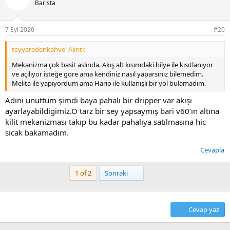
Barista
7 Eyl 2020
#20
teyyaredenkahve' Alıntı:
Mekanizma çok basit aslında. Akış alt kısımdaki bilye ile kısıtlanıyor
ve açılıyor isteğe göre ama kendiniz nasıl yaparsınız bilemedim.
Melita ile yapıyordum ama Hario ile kullanışlı bir yol bulamadım.
Adıni unuttum şimdi baya pahalı bir dripper var akışı
ayarlayabildigimiz.O tarz bir sey yapsaymış bari v60’ın altına
kilit mekanizması takıp bu kadar pahalıya satılmasına hic
sicak bakamadım.
Cevapla
Son
1 of 2
Sonraki
Cevap yaz