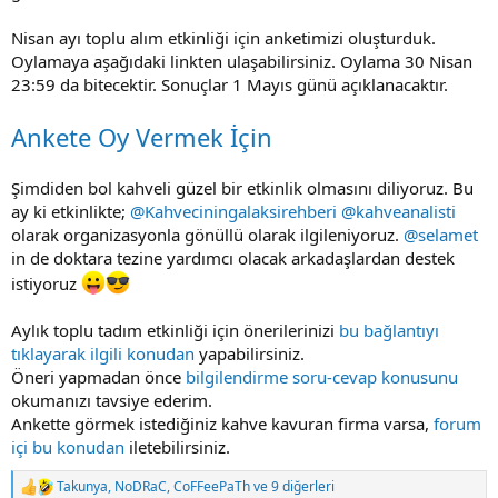
Nisan ayı toplu alım etkinliği için anketimizi oluşturduk.
Oylamaya aşağıdaki linkten ulaşabilirsiniz. Oylama 30 Nisan
23:59 da bitecektir. Sonuçlar 1 Mayıs günü açıklanacaktır.
Ankete Oy Vermek İçin
Şimdiden bol kahveli güzel bir etkinlik olmasını diliyoruz. Bu
ay ki etkinlikte;
@Kahveciningalaksirehberi
@kahveanalisti
olarak organizasyonla gönüllü olarak ilgileniyoruz.
@selamet
in de doktara tezine yardımcı olacak arkadaşlardan destek
istiyoruz
Aylık toplu tadım etkinliği için önerilerinizi
bu bağlantıyı
tıklayarak ilgili konudan
yapabilirsiniz.
Öneri yapmadan önce
bilgilendirme soru-cevap konusunu
okumanızı tavsiye ederim.
Ankette görmek istediğiniz kahve kavuran firma varsa,
forum
içi bu konudan
iletebilirsiniz.
Takunya
,
NoDRaC
,
CoFFeePaTh
ve 9 diğerleri
T