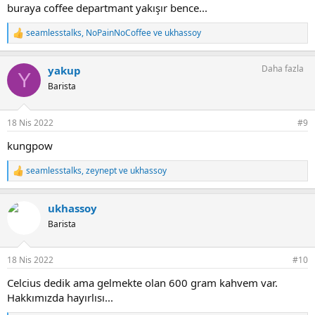
buraya coffee departmant yakışır bence...
seamlesstalks
,
NoPainNoCoffee
ve
ukhassoy
T
e
p
Daha fazla
yakup
k
Y
i
Barista
l
e
r
18 Nis 2022
#9
:
kungpow
seamlesstalks
,
zeynept
ve
ukhassoy
T
e
p
ukhassoy
k
i
Barista
l
e
r
18 Nis 2022
#10
:
Celcius dedik ama gelmekte olan 600 gram kahvem var.
Hakkımızda hayırlısı...