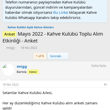
Telefon numaranızı paylaşmadan Kahve Kulübü
duyurularından, güncel indirim ve kampanyalardan
haberdar olmak istiyorsanız
Bu Linke
tıklayarak Kahve
Kulübü Whatsapp Kanalını takip edebilirsiniz.
Kahve Kulübü Aylık Kahve Alımları
Mayıs 2022 - Kahve Kulübü Toplu Alım
Anket
Etkinliği - Anket
K
B
mtgg
18 Nis 2022
o
a
Son
1 of 9
Sonraki
n
ş
u
l
y
a
Daha fazla
mtgg
u
n
Barista
Editör
b
g
a
ı
ş
ç
18 Nis 2022
#1
l
t
a
a
Selamlar Kahve Kulübü Ailesi,
t
r
a
i
Her ay düzenlediğimiz Kahve Kulübü alım anketi zamanı
n
h
geldi!
i