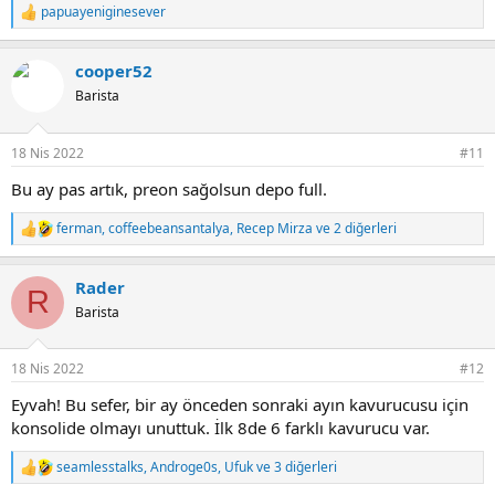
papuayeniginesever
T
e
p
cooper52
k
i
Barista
l
e
r
18 Nis 2022
#11
:
Bu ay pas artık, preon sağolsun depo full.
ferman
,
coffeebeansantalya
,
Recep Mirza
ve 2 diğerleri
T
e
p
Rader
k
R
i
Barista
l
e
r
18 Nis 2022
#12
:
Eyvah! Bu sefer, bir ay önceden sonraki ayın kavurucusu için
konsolide olmayı unuttuk. İlk 8de 6 farklı kavurucu var.
seamlesstalks
,
Androge0s
,
Ufuk
ve 3 diğerleri
T
e