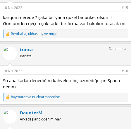
18 Nis 2022
#15
kargom nerede ? şaka bir yana güzel bir anket olsun !!
Gönlümden geçen çok farklı bir firma var bakalım tutacak mı!
Beytbaba
,
ukhassoy
ve
mtgg
T
e
p
Daha fazla
tunca
k
i
Barista
l
e
r
18 Nis 2022
#16
:
Şu ana kadar denediğim kahveleri hiç üzmediği için Spada
dedim.
baymurat
ve
nuclearmoonrise
T
e
p
DaunterM
k
i
Arkadaşlar cidden mi ya?
l
e