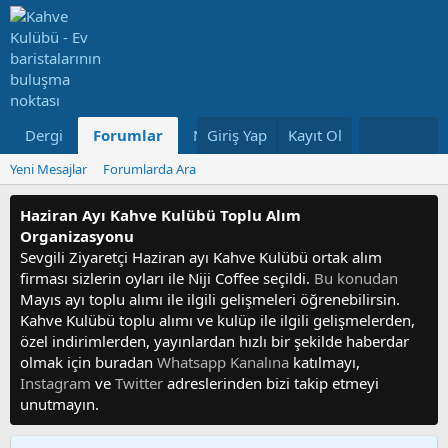
Dergi
Forumlar
Neler Yeni
Giriş Yap
Kayıt Ol
Kullanıcılar
Yeni Mesajlar
Forumlarda Ara
Haziran Ayı Kahve Kulübü Toplu Alım
Organizasyonu
Sevgili Ziyaretçi Haziran ayı Kahve Kulübü ortak alım
firması sizlerin oyları ile Niji Coffee seçildi.
Bu konudan
Mayıs ayı toplu alımı ile ilgili gelişmeleri öğrenebilirsin.
Kahve Kulübü toplu alımı ve kulüp ile ilgili gelişmelerden,
özel indirimlerden, yayınlardan hızlı bir şekilde haberdar
olmak için buradan
Whatsapp Kanalına
katılmayı,
Instagram
ve
Twitter
adreslerinden bizi takip etmeyi
unutmayın.