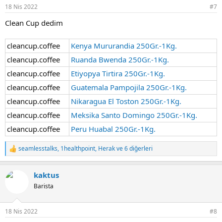
r
18 Nis 2022
#7
:
Clean Cup dedim
cleancup.coffee
Kenya Mururandia 250Gr.-1Kg.
cleancup.coffee
Ruanda Bwenda 250Gr.-1Kg.
cleancup.coffee
Etiyopya Tirtira 250Gr.-1Kg.
cleancup.coffee
Guatemala Pampojila 250Gr.-1Kg.
cleancup.coffee
Nikaragua El Toston 250Gr.-1Kg.
cleancup.coffee
Meksika Santo Domingo 250Gr.-1Kg.
cleancup.coffee
Peru Huabal 250Gr.-1Kg.
seamlesstalks
,
1healthpoint
,
Herak
ve 6 diğerleri
T
e
p
kaktus
k
i
Barista
l
e
r
18 Nis 2022
#8
: