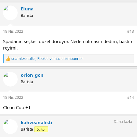
p
Eluna
k
i
Barista
l
e
r
18 Nis 2022
#13
:
Spadanın seçkisi güzel duruyor. Neden olmasın dedim, bastım
reyimi.
seamlesstalks
,
Rookie
ve
nuclearmoonrise
T
e
p
orion_gcn
k
i
Barista
l
e
r
18 Nis 2022
#14
:
Clean Cup +1
Daha fazla
kahveanalisti
Barista
Editör