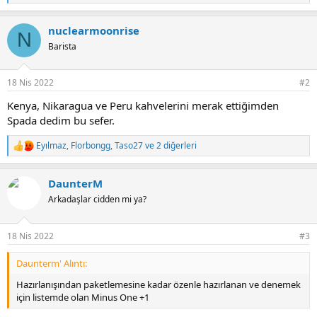
e
p
nuclearmoonrise
k
N
i
Barista
l
e
r
18 Nis 2022
#2
:
Kenya, Nikaragua ve Peru kahvelerini merak ettiğimden
Spada dedim bu sefer.
Eyılmaz
,
Florbongg
,
Taso27
ve 2 diğerleri
T
e
p
DaunterM
k
i
Arkadaşlar cidden mi ya?
l
e
r
18 Nis 2022
#3
:
Daunterm' Alıntı:
Hazırlanışından paketlemesine kadar özenle hazırlanan ve denemek
için listemde olan Minus One +1