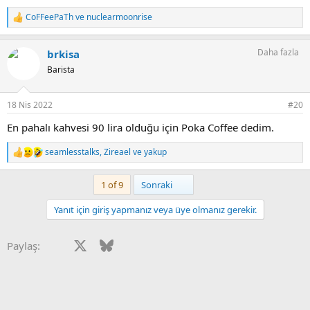
CoFFeePaTh
ve
nuclearmoonrise
T
e
p
Daha fazla
brkisa
k
i
Barista
l
e
r
18 Nis 2022
#20
:
En pahalı kahvesi 90 lira olduğu için Poka Coffee dedim.
seamlesstalks
,
Zireael
ve
yakup
T
e
p
Son
1 of 9
Sonraki
k
i
Yanıt için giriş yapmanız veya üye olmanız gerekir.
l
e
r
Facebook
X
Bluesky
LinkedIn
Reddit
Pinterest
Tumblr
WhatsApp
E-posta
Paylaş:
: