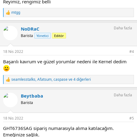
Reyimiz, rengimiz belli
mtgg
T
e
p
Daha fazla
NoDRaC
k
i
Barista
Yönetici
Editör
l
e
r
18 Nis 2022
#4
:
Başarılı kavrum ve güzel yorumlar nedeni ile Kernel dedim
seamlesstalks
,
Afatsum
,
caspase
ve 4 diğerleri
T
e
p
Daha fazla
Beytbaba
k
i
Barista
l
e
r
18 Nis 2022
#5
:
GHT6736SAG sipariş numarasıyla alıma katılacağım.
Emeğinize sağlık.