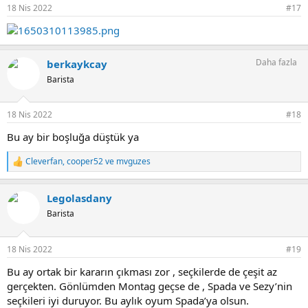
r
18 Nis 2022
#17
:
Daha fazla
berkaykcay
Barista
18 Nis 2022
#18
Bu ay bir boşluğa düştük ya
Cleverfan
,
cooper52
ve
mvguzes
T
e
p
Legolasdany
k
i
Barista
l
e
r
18 Nis 2022
#19
:
Bu ay ortak bir kararın çıkması zor , seçkilerde de çeşit az
gerçekten. Gönlümden Montag geçse de , Spada ve Sezy’nin
seçkileri iyi duruyor. Bu aylık oyum Spada’ya olsun.