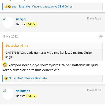
seamlesstalks
,
Vincent
,
caspase
ve 33 diğerleri
T
e
p
Daha fazla
mtgg
k
i
Barista
Editör
l
e
r
18 Nis 2022
#6
:
Beytbaba' Alıntı:
GHT6736SAG sipariş numarasıyla alıma katılacağım. Emeğinize
sağlık.
kargom nerde diye sormayınız zira her haftanın ilk günü
kargo firmalarına teslim edilecektir.
NoPainNoCoffee
ve
Beytbaba
T
e
p
Daha fazla
selamet
k
i
Barista
Editör
l
e