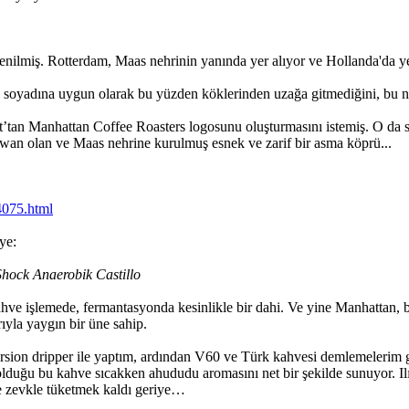
enilmiş. Rotterdam, Maas nehrinin yanında yer alıyor ve Hollanda'da ye
soyadına uygun olarak bu yüzden köklerinden uzağa gitmediğini, bu ne
gt’tan Manhattan Coffee Roasters logosunu oluşturmasını istemiş. O da s
wan olan ve Maas nehrine kurulmuş esnek ve zarif bir asma köprü...
4075.html
ye:
hock Anaerobik Castillo
ve işlemede, fermantasyonda kesinlikle bir dahi. Ve yine Manhattan, bu
yla yaygın bir üne sahip.
n dripper ile yaptım, ardından V60 ve Türk kahvesi demlemelerim geldi
olduğu bu kahve sıcakken ahududu aromasını net bir şekilde sunuyor. 
te zevkle tüketmek kaldı geriye…