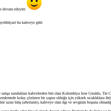
ben devam edeyim
riihtiyari bu kahveye gitti:
tışa sundukları kahvelerden biri olan Kolombiya Jose Giraldo, Tin Coff
emlemede kolay çözünen bir yapısı olduğu için yüksek sıcaklıklara iht
kle uzun bitiş (aftertaste), kahveye olan ilgi ve sevginin boşuna olmadı