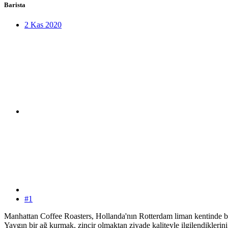
Barista
2 Kas 2020
#1
Manhattan Coffee Roasters, Hollanda'nın Rotterdam liman kentinde b
Yaygın bir ağ kurmak, zincir olmaktan ziyade kaliteyle ilgilendiklerini 