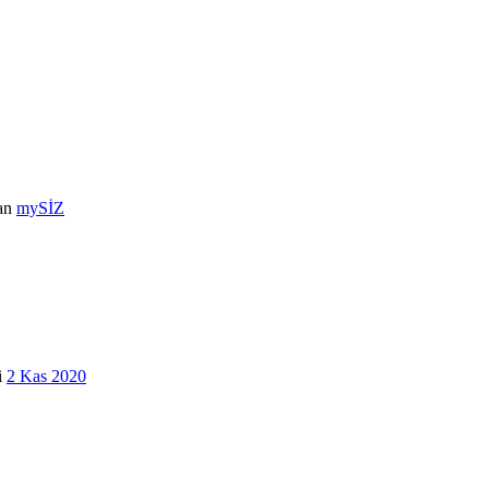
an
mySİZ
i
2 Kas 2020