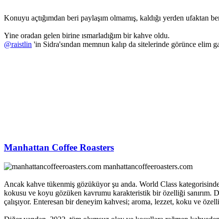
Konuyu açtığımdan beri paylaşım olmamış, kaldığı yerden ufaktan 
Yine oradan gelen birine ısmarladığım bir kahve oldu.
@raistlin
'in Sidra'sından memnun kalıp da sitelerinde görünce elim gay
Manhattan Coffee Roasters
manhattancoffeeroasters.com
Ancak kahve tükenmiş gözüküyor şu anda. World Class kategorisinde sa
kokusu ve koyu gözüken kavrumu karakteristik bir özelliği sanırım. D
çalışıyor. Enteresan bir deneyim kahvesi; aroma, lezzet, koku ve özelli