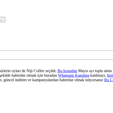
...
zlerin oyları ile Niji Coffee seçildi.
Bu konudan
Mayıs ayı toplu alımı 
ir şekilde haberdar olmak için buradan
Whatsapp Kanalına
katılmayı,
Ins
 güncel indirim ve kampanyalardan haberdar olmak istiyorsanız
Bu L