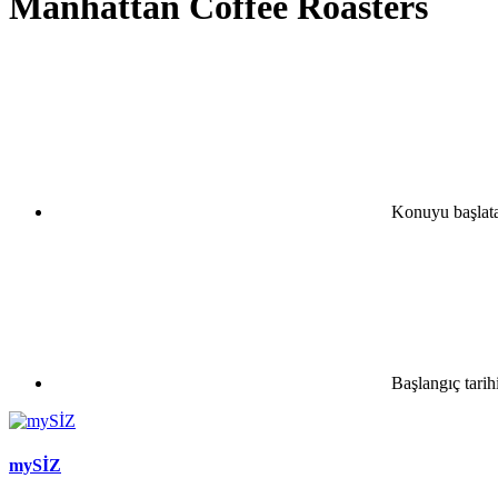
Manhattan Coffee Roasters
Konuyu başlat
Başlangıç tarih
mySİZ