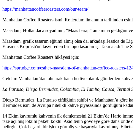
https://manhattancoffeeroasters.com/our-team/
Manhattan Coffee Roasters ismi, Rotterdam limanının tarihinden esinl
Maasdam, Hollandaca soyadının; “Maas barajı" anlamına geldiğini ve 
Maasdam, grafik tasarım eğitimi almış olsa da, arkadaşı Jessica de Li
Erasmus Köprüsü'nü tasvir eden bir logo tasarlamış. Takma adı The S
Manhattan Coffee Roasters hikâyesi için:
https://sprudge.com/esther-maasdam-of-manhattan-coffee-roasters-12
Gelelim Manhattan’dan alınarak bana hediye olarak gönderilen kahve
La Paraiso, Diego Bermudez, Colombia, El Tambo, Cauca, Termal S
Diego Bermudez, La Paraiso çiftliğinin sahibi ve Manhattan’a göre kah
Bermudez ismi de Avrupa nitelikli kahve piyasasında gördüğüm kadarı
14 Ekim kavrumlu kahvenin ilk demlemesini 21 Ekim’de Hario immersio
taze açılmış lokum paketi koktu. Asiditenin gövdeye göre daha önde 
belirgin. Çok başarılı bir işlem görmüş ve başarıyla kavrulmuş. Elbet