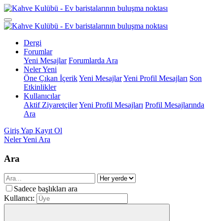
Dergi
Forumlar
Yeni Mesajlar
Forumlarda Ara
Neler Yeni
Öne Çıkan İçerik
Yeni Mesajlar
Yeni Profil Mesajları
Son
Etkinlikler
Kullanıcılar
Aktif Ziyaretçiler
Yeni Profil Mesajları
Profil Mesajlarında
Ara
Giriş Yap
Kayıt Ol
Neler Yeni
Ara
Ara
Sadece başlıkları ara
Kullanıcı: