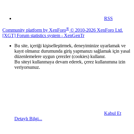
RSS
®
Community platform by XenForo
© 2010-2026 XenForo Ltd.
[XGT] Forum statistics system
- XenGenTr
Bu site, içeriği kişiselleştirmek, deneyiminize uyarlamak ve
kayıt olmanız durumunda giriş yapmanızı sağlamak için yasal
düzenlemelere uygun çerezler (cookies) kullanır.
Bu siteyi kullanmaya devam ederek, çerez kullanımına izin
veriyorsunuz.
Kabul Et
Detaylı Bilgi...