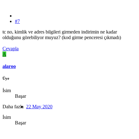
#7
tc no, kimlik ve adres bilgileri girmeden indirimin ne kadar
olduğunu görebiliyor muyuz? (kod girme penceresi çıkmadı)
Cevapla
A
alaroo
Üye
İsim
Başar
Daha fazla
22 May 2020
İsim
Başar