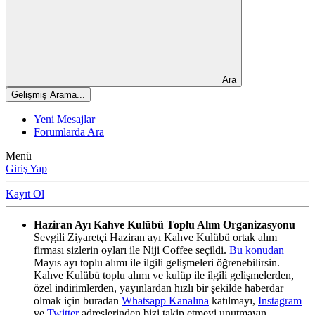
Ara
Gelişmiş Arama...
Yeni Mesajlar
Forumlarda Ara
Menü
Giriş Yap
Kayıt Ol
Haziran Ayı Kahve Kulübü Toplu Alım Organizasyonu
Sevgili Ziyaretçi Haziran ayı Kahve Kulübü ortak alım
firması sizlerin oyları ile Niji Coffee seçildi.
Bu konudan
Mayıs ayı toplu alımı ile ilgili gelişmeleri öğrenebilirsin.
Kahve Kulübü toplu alımı ve kulüp ile ilgili gelişmelerden,
özel indirimlerden, yayınlardan hızlı bir şekilde haberdar
olmak için buradan
Whatsapp Kanalına
katılmayı,
Instagram
ve
Twitter
adreslerinden bizi takip etmeyi unutmayın.