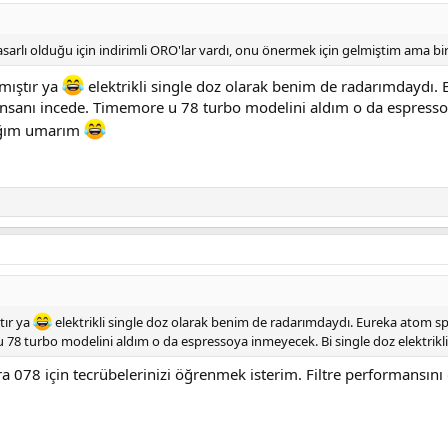
sarlı olduğu için indirimli ORO'lar vardı, onu önermek için gelmiştim ama biri
mıştır ya
elektrikli single doz olarak benim de radarımdaydı. 
r insanı incede. Timemore u 78 turbo modelini aldım o da espressoy
ağım umarım
tır ya
elektrikli single doz olarak benim de radarımdaydı. Eureka atom spec
u 78 turbo modelini aldım o da espressoya inmeyecek. Bi single doz elektr
ara 078 için tecrübelerinizi öğrenmek isterim. Filtre performansın