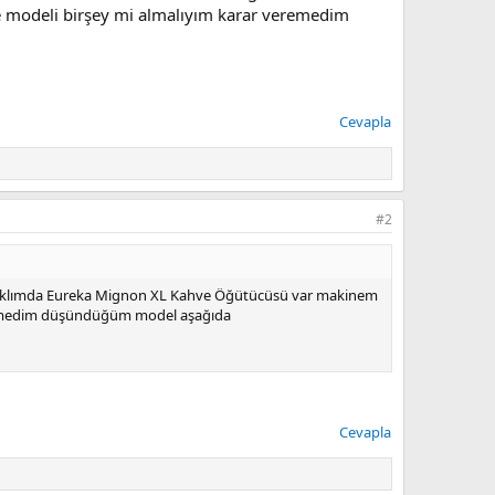
modeli birşey mi almalıyım karar veremedim
Cevapla
#2
ım aklımda Eureka Mignon XL Kahve Öğütücüsü var makinem
eremedim düşündüğüm model aşağıda
Cevapla