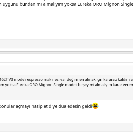
n uygunu bundan mı almalıyım yoksa Eureka ORO Mignon Single 
L162T V3 modeli espresso makinesi var değirmen almak için kararsız kald
yım yoksa Eureka ORO Mignon Single modeli birşey mi almalıyım karar v
konular açmayı nasip et diye dua edesin geldi