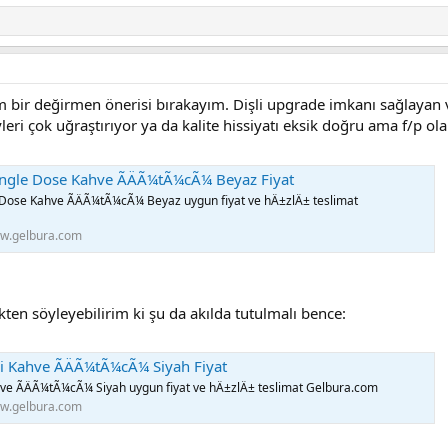
 bir değirmen önerisi bırakayım. Dişli upgrade imkanı sağlayan 
yleri çok uğraştırıyor ya da kalite hissiyatı eksik doğru ama f/p o
ingle Dose Kahve ÃÄÃ¼tÃ¼cÃ¼ Beyaz Fiyat
 Dose Kahve ÃÄÃ¼tÃ¼cÃ¼ Beyaz uygun fiyat ve hÄ±zlÄ± teslimat
w.gelbura.com
ten söyleyebilirim ki şu da akılda tutulmalı bence:
ri Kahve ÃÄÃ¼tÃ¼cÃ¼ Siyah Fiyat
hve ÃÄÃ¼tÃ¼cÃ¼ Siyah uygun fiyat ve hÄ±zlÄ± teslimat Gelbura.com
w.gelbura.com