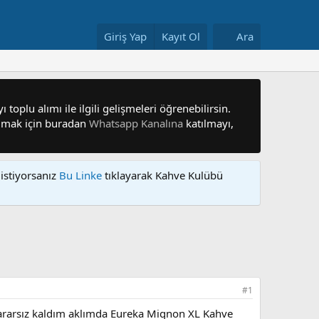
Giriş Yap
Kayıt Ol
Ara
 toplu alımı ile ilgili gelişmeleri öğrenebilirsin.
 olmak için buradan
Whatsapp Kanalına
katılmayı,
istiyorsanız
Bu Linke
tıklayarak Kahve Kulübü
#1
ararsız kaldım aklımda Eureka Mignon XL Kahve