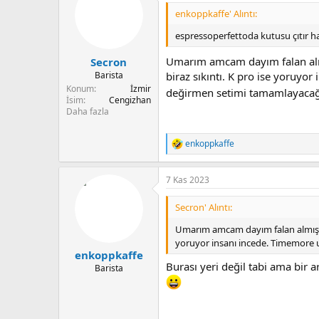
i
l
enkoppkaffe' Alıntı:
e
r
espressoperfettoda kutusu çıtır ha
:
Umarım amcam dayım falan al
Secron
Barista
biraz sıkıntı. K pro ise yoruyo
Konum
İzmir
değirmen setimi tamamlayac
İsim
Cengizhan
Daha fazla
enkoppkaffe
T
e
p
7 Kas 2023
k
i
l
Secron' Alıntı:
e
r
Umarım amcam dayım falan almış
:
yoruyor insanı incede. Timemore 
enkoppkaffe
Burası yeri değil tabi ama bir 
Barista