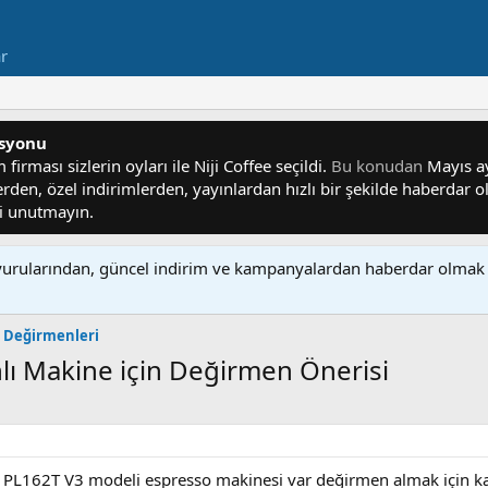
ar
asyonu
irması sizlerin oyları ile Niji Coffee seçildi.
Bu konudan
Mayıs ayı
lerden, özel indirimlerden, yayınlardan hızlı bir şekilde haberdar
yi unutmayın.
rularından, güncel indirim ve kampanyalardan haberdar olmak 
e Değirmenleri
nlı Makine için Değirmen Önerisi
a PL162T V3 modeli espresso makinesi var değirmen almak için k