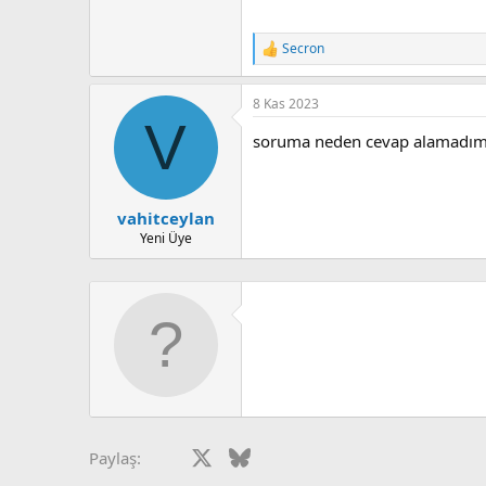
Secron
T
e
p
8 Kas 2023
k
V
i
soruma neden cevap alamadım b
l
e
r
:
vahitceylan
Yeni Üye
Facebook
X
Bluesky
LinkedIn
Reddit
Pinterest
Tumblr
What
Paylaş: