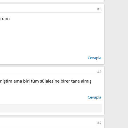
#3
ırdım
Cevapla
#4
miştim ama biri tüm sülalesine birer tane almış
Cevapla
#5