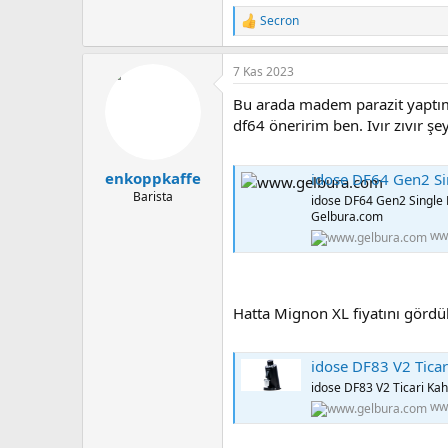
Secron
T
e
p
7 Kas 2023
k
i
Bu arada madem parazit yaptım
l
e
df64 öneririm ben. Ivır zıvır şe
r
:
enkoppkaffe
idose DF64 Gen2 S
Barista
idose DF64 Gen2 Single
Gelbura.com
ww
Hatta Mignon XL fiyatını gördük
idose DF83 V2 Tica
idose DF83 V2 Ticari Ka
ww