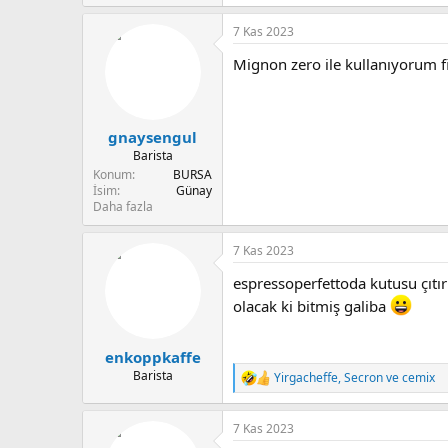
e
p
7 Kas 2023
k
i
Mignon zero ile kullanıyorum 
l
e
r
:
gnaysengul
Barista
Konum
BURSA
İsim
Günay
Daha fazla
7 Kas 2023
espressoperfettoda kutusu çıtır
olacak ki bitmiş galiba
enkoppkaffe
Barista
Yirgacheffe
,
Secron
ve
cemix
T
e
p
7 Kas 2023
k