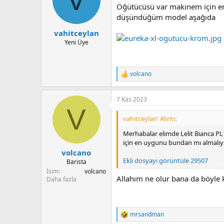
u
n
Öğütücüsü var makinem için e
b
g
düşündüğüm model aşağıda
a
ı
vahitceylan
ş
ç
l
t
Yeni Üye
a
a
t
r
a
i
volcano
T
n
h
e
i
p
7 Kas 2023
k
V
i
l
vahitceylan' Alıntı:
e
r
Merhabalar elimde Lelit Bianca P
:
için en uygunu bundan mı almalı
volcano
Ekli dosyayı görüntüle 29507
Barista
İsim
volcano
Allahım ne olur bana da böyle 
Daha fazla
mrsandman
T