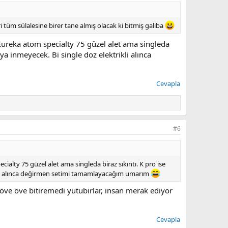
 tüm sülalesine birer tane almış olacak ki bitmiş galiba
Eureka atom specialty 75 güzel alet ama singleda
a inmeyecek. Bi single doz elektrikli alınca
Cevapla
#6
ialty 75 güzel alet ama singleda biraz sıkıntı. K pro ise
ikli alınca değirmen setimi tamamlayacağım umarım
ı öve öve bitiremedi yutubırlar, insan merak ediyor
Cevapla