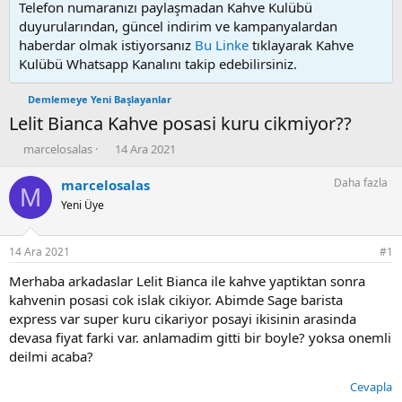
Telefon numaranızı paylaşmadan Kahve Kulübü
duyurularından, güncel indirim ve kampanyalardan
haberdar olmak istiyorsanız
Bu Linke
tıklayarak Kahve
Kulübü Whatsapp Kanalını takip edebilirsiniz.
Demlemeye Yeni Başlayanlar
Lelit Bianca Kahve posasi kuru cikmiyor??
K
B
marcelosalas
14 Ara 2021
o
a
n
ş
Daha fazla
marcelosalas
M
u
l
Yeni Üye
y
a
u
n
b
g
14 Ara 2021
#1
a
ı
ş
ç
Merhaba arkadaslar Lelit Bianca ile kahve yaptiktan sonra
l
t
kahvenin posasi cok islak cikiyor. Abimde Sage barista
a
a
express var super kuru cikariyor posayi ikisinin arasinda
t
r
devasa fiyat farki var. anlamadim gitti bir boyle? yoksa onemli
a
i
deilmi acaba?
n
h
i
Cevapla