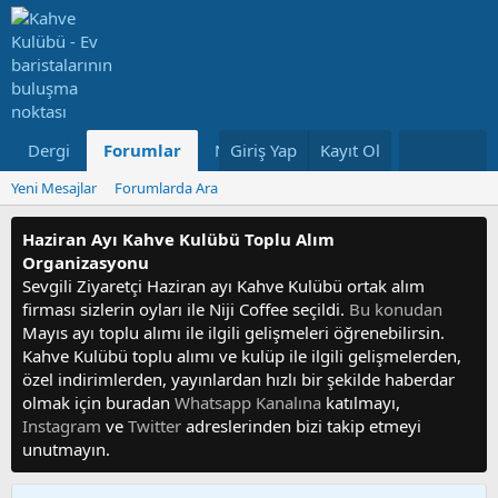
Dergi
Forumlar
Neler Yeni
Giriş Yap
Kayıt Ol
Kullanıcılar
Yeni Mesajlar
Forumlarda Ara
Haziran Ayı Kahve Kulübü Toplu Alım
Organizasyonu
Sevgili Ziyaretçi Haziran ayı Kahve Kulübü ortak alım
firması sizlerin oyları ile Niji Coffee seçildi.
Bu konudan
Mayıs ayı toplu alımı ile ilgili gelişmeleri öğrenebilirsin.
Kahve Kulübü toplu alımı ve kulüp ile ilgili gelişmelerden,
özel indirimlerden, yayınlardan hızlı bir şekilde haberdar
olmak için buradan
Whatsapp Kanalına
katılmayı,
Instagram
ve
Twitter
adreslerinden bizi takip etmeyi
unutmayın.