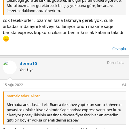
Çekirdeğe göre de farklılık gösterebilir diğer parametrelere göre de.
Moral bozmanızı gerektirecek bir şey yok bana göre, fincana ve
lezzete odaklanmanızı öneririm.
cok tesekkurler . ozaman fazla takmaya gerek yok. cunki
arkadasimda ayni kahveyi kullaniyor onun makine sage
barista express kupkuru cikarior benimki islak kafama takildi
Cevapla
Daha fazla
demo10
Yeni Üye
15 Ağu 2022
#4
marcelosalas' Alıntı:
Merhaba arkadaslar Lelit Bianca ile kahve yaptiktan sonra kahvenin
posasi cok islak cikiyor. Abimde Sage barista express var super kuru
cikariyor posayi ikisinin arasinda devasa fiyat farki var. anlamadim
gitti bir boyle? yoksa onemli deilmi acaba?