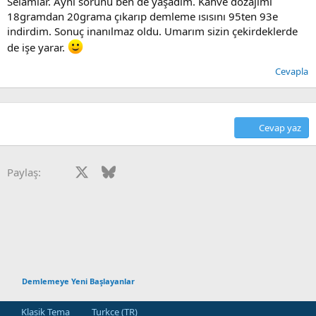
Selamlar. Aynı sorunu ben de yaşadım. Kahve dozajımı
18gramdan 20grama çıkarıp demleme ısısını 95ten 93e
indirdim. Sonuç inanılmaz oldu. Umarım sizin çekirdeklerde
de işe yarar.
Cevapla
Cevap yaz
Facebook
X
Bluesky
LinkedIn
Reddit
Pinterest
Tumblr
WhatsApp
E-posta
Paylaş:
Demlemeye Yeni Başlayanlar
Klasik Tema
Turkce (TR)