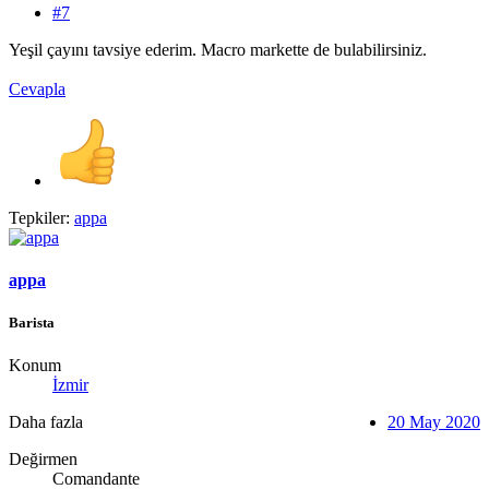
#7
Yeşil çayını tavsiye ederim. Macro markette de bulabilirsiniz.
Cevapla
Tepkiler:
appa
appa
Barista
Konum
İzmir
Daha fazla
20 May 2020
Değirmen
Comandante