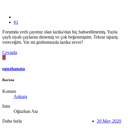
#1
Forumda yerli çayımız olan lazika'dan hiç bahsedilmemiş. Yayla
çaylı siyah çaylarını denemiş ve çok beğenmiştim. Tekrar sipariş
vereceğim. Var mı grubumuzda lazika sever?
Cevapla
O
oguzhanata
Barista
Konum
Ankara
İsim
Oğuzhan Ata
Daha fazla
20 May 2020