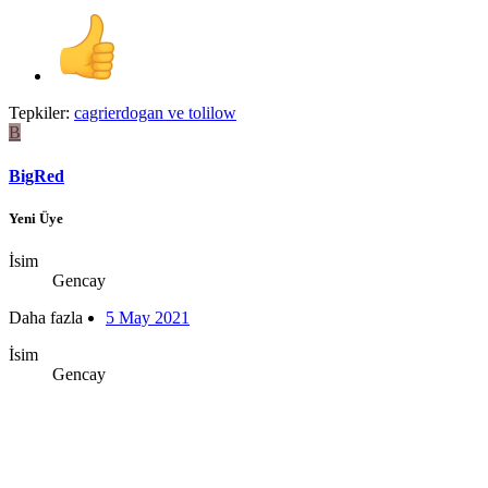
Tepkiler:
cagrierdogan
ve
tolilow
B
BigRed
Yeni Üye
İsim
Gencay
Daha fazla
5 May 2021
İsim
Gencay