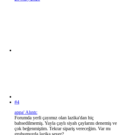
#4
appa' Alıntı:
Forumda yerli çayımız olan lazika'dan hiç
bahsedilmemiş. Yayla çaylı siyah çaylarını denemiş ve
çok beğenmiştim. Tekrar sipariş vereceğim. Var mı
grubumuzda lazika sever?