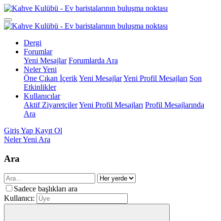
Dergi
Forumlar
Yeni Mesajlar
Forumlarda Ara
Neler Yeni
Öne Çıkan İçerik
Yeni Mesajlar
Yeni Profil Mesajları
Son
Etkinlikler
Kullanıcılar
Aktif Ziyaretçiler
Yeni Profil Mesajları
Profil Mesajlarında
Ara
Giriş Yap
Kayıt Ol
Neler Yeni
Ara
Ara
Sadece başlıkları ara
Kullanıcı: