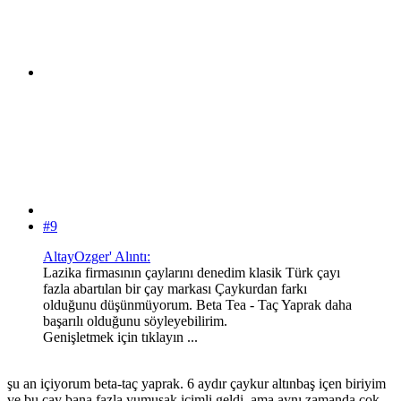
#9
AltayOzger' Alıntı:
Lazika firmasının çaylarını denedim klasik Türk çayı
fazla abartılan bir çay markası Çaykurdan farkı
olduğunu düşünmüyorum. Beta Tea - Taç Yaprak daha
başarılı olduğunu söyleyebilirim.
Genişletmek için tıklayın ...
şu an içiyorum beta-taç yaprak. 6 aydır çaykur altınbaş içen biriyim
ve bu çay bana fazla yumuşak içimli geldi. ama aynı zamanda çok