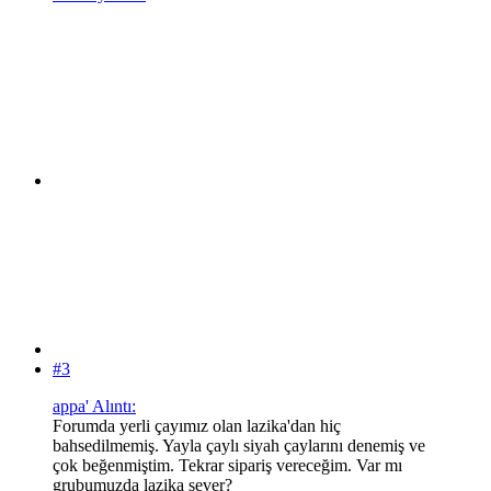
#3
appa' Alıntı:
Forumda yerli çayımız olan lazika'dan hiç
bahsedilmemiş. Yayla çaylı siyah çaylarını denemiş ve
çok beğenmiştim. Tekrar sipariş vereceğim. Var mı
grubumuzda lazika sever?