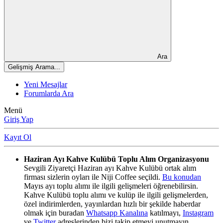
Ara
Gelişmiş Arama...
Yeni Mesajlar
Forumlarda Ara
Menü
Giriş Yap
Kayıt Ol
Haziran Ayı Kahve Kulübü Toplu Alım Organizasyonu
Sevgili Ziyaretçi Haziran ayı Kahve Kulübü ortak alım
firması sizlerin oyları ile Niji Coffee seçildi.
Bu konudan
Mayıs ayı toplu alımı ile ilgili gelişmeleri öğrenebilirsin.
Kahve Kulübü toplu alımı ve kulüp ile ilgili gelişmelerden,
özel indirimlerden, yayınlardan hızlı bir şekilde haberdar
olmak için buradan
Whatsapp Kanalına
katılmayı,
Instagram
ve
Twitter
adreslerinden bizi takip etmeyi unutmayın.