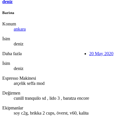
deniz
Barista
Konum
ankara
İsim
deniz
Daha fazla
20 May 2020
İsim
deniz
Espresso Makinesi
arçelik seffa mod
Değirmen
cunill tranquilo sd , lido 3 , baratza encore
Ekipmanlar
soy c2g, brikka 2 cups, överst, v60, kalita