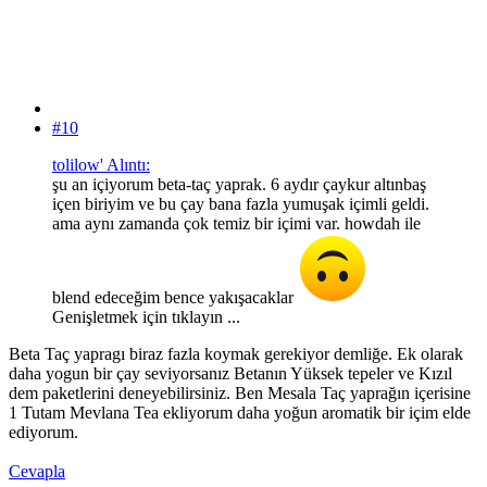
#10
tolilow' Alıntı:
şu an içiyorum beta-taç yaprak. 6 aydır çaykur altınbaş
içen biriyim ve bu çay bana fazla yumuşak içimli geldi.
ama aynı zamanda çok temiz bir içimi var. howdah ile
blend edeceğim bence yakışacaklar
Genişletmek için tıklayın ...
Beta Taç yapragı biraz fazla koymak gerekiyor demliğe. Ek olarak
daha yogun bir çay seviyorsanız Betanın Yüksek tepeler ve Kızıl
dem paketlerini deneyebilirsiniz. Ben Mesala Taç yaprağın içerisine
1 Tutam Mevlana Tea ekliyorum daha yoğun aromatik bir içim elde
ediyorum.
Cevapla