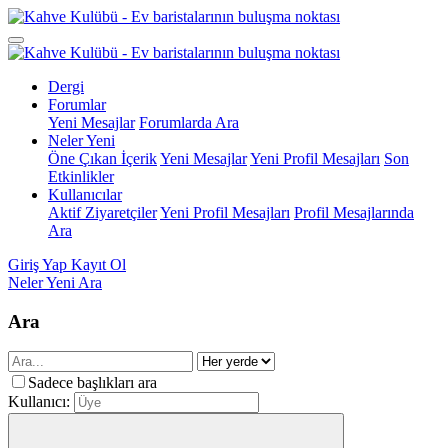
Dergi
Forumlar
Yeni Mesajlar
Forumlarda Ara
Neler Yeni
Öne Çıkan İçerik
Yeni Mesajlar
Yeni Profil Mesajları
Son
Etkinlikler
Kullanıcılar
Aktif Ziyaretçiler
Yeni Profil Mesajları
Profil Mesajlarında
Ara
Giriş Yap
Kayıt Ol
Neler Yeni
Ara
Ara
Sadece başlıkları ara
Kullanıcı: