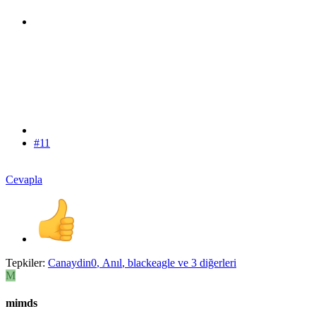
#11
Cevapla
Tepkiler:
Canaydin0
,
Anıl
,
blackeagle
ve 3 diğerleri
M
mimds