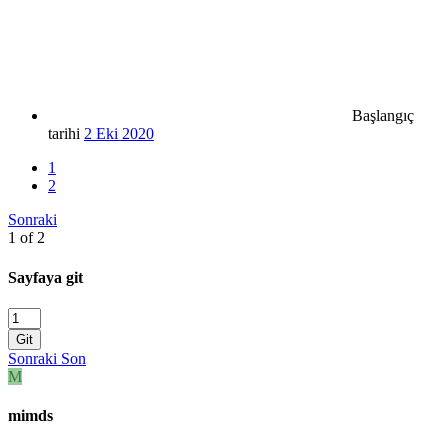
Başlangıç
tarihi
2 Eki 2020
1
2
Sonraki
1 of 2
Sayfaya git
Git
Sonraki
Son
M
mimds