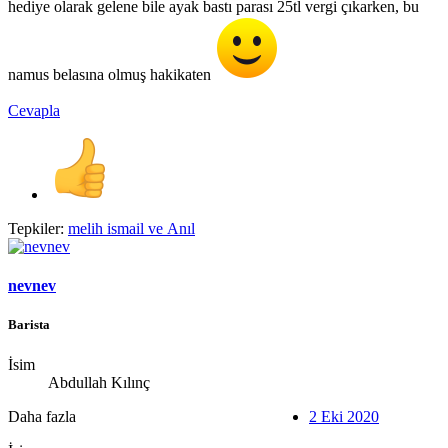
hediye olarak gelene bile ayak bastı parası 25tl vergi çıkarken, bu
namus belasına olmuş hakikaten
Cevapla
Tepkiler:
melih ismail
ve
Anıl
nevnev
Barista
İsim
Abdullah Kılınç
Daha fazla
2 Eki 2020