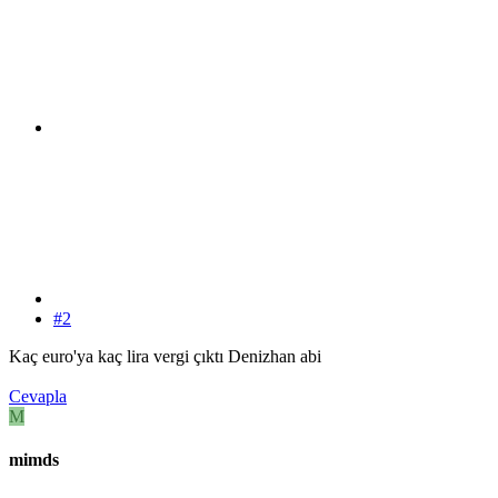
#2
Kaç euro'ya kaç lira vergi çıktı Denizhan abi
Cevapla
M
mimds