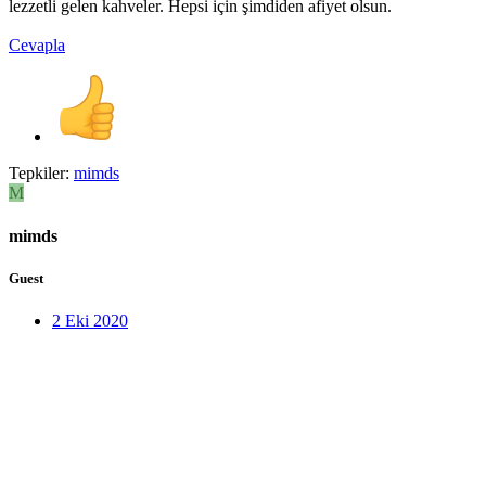
lezzetli gelen kahveler. Hepsi için şimdiden afiyet olsun.
Cevapla
Tepkiler:
mimds
M
mimds
Guest
2 Eki 2020