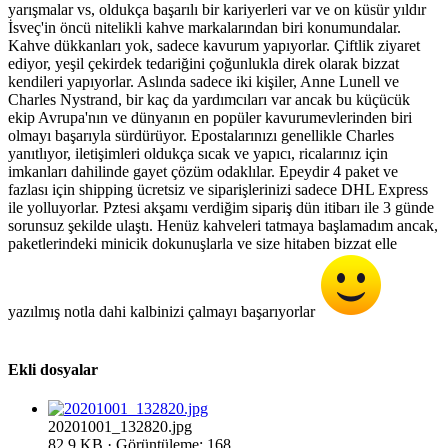
yarışmalar vs, oldukça başarılı bir kariyerleri var ve on küsür yıldır
İsveç'in öncü nitelikli kahve markalarından biri konumundalar.
Kahve dükkanları yok, sadece kavurum yapıyorlar. Çiftlik ziyaret
ediyor, yeşil çekirdek tedariğini çoğunlukla direk olarak bizzat
kendileri yapıyorlar. Aslında sadece iki kişiler, Anne Lunell ve
Charles Nystrand, bir kaç da yardımcıları var ancak bu küçücük
ekip Avrupa'nın ve dünyanın en popüler kavurumevlerinden biri
olmayı başarıyla sürdürüyor. Epostalarınızı genellikle Charles
yanıtlıyor, iletişimleri oldukça sıcak ve yapıcı, ricalarınız için
imkanları dahilinde gayet çözüm odaklılar. Epeydir 4 paket ve
fazlası için shipping ücretsiz ve siparişlerinizi sadece DHL Express
ile yolluyorlar. Pztesi akşamı verdiğim sipariş dün itibarı ile 3 günde
sorunsuz şekilde ulaştı. Henüz kahveleri tatmaya başlamadım ancak,
paketlerindeki minicik dokunuşlarla ve size hitaben bizzat elle
yazılmış notla dahi kalbinizi çalmayı başarıyorlar
Ekli dosyalar
20201001_132820.jpg
82.9 KB · Görüntüleme: 168