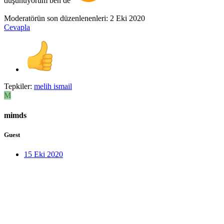
düşünüyorum ben de
Moderatörün son düzenlenenleri:
2 Eki 2020
Cevapla
Tepkiler:
melih ismail
M
mimds
Guest
15 Eki 2020