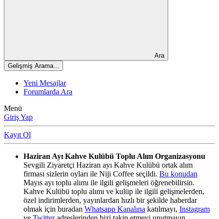
Ara
Gelişmiş Arama...
Yeni Mesajlar
Forumlarda Ara
Menü
Giriş Yap
Kayıt Ol
Haziran Ayı Kahve Kulübü Toplu Alım Organizasyonu
Sevgili Ziyaretçi Haziran ayı Kahve Kulübü ortak alım
firması sizlerin oyları ile Niji Coffee seçildi.
Bu konudan
Mayıs ayı toplu alımı ile ilgili gelişmeleri öğrenebilirsin.
Kahve Kulübü toplu alımı ve kulüp ile ilgili gelişmelerden,
özel indirimlerden, yayınlardan hızlı bir şekilde haberdar
olmak için buradan
Whatsapp Kanalına
katılmayı,
Instagram
ve
Twitter
adreslerinden bizi takip etmeyi unutmayın.