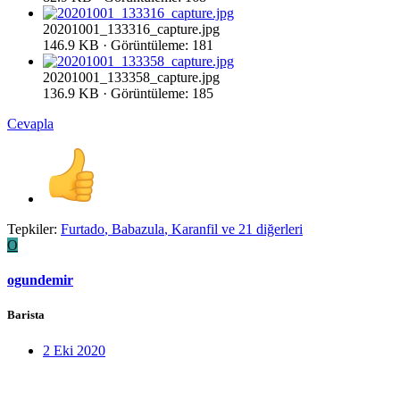
20201001_133316_capture.jpg
146.9 KB · Görüntüleme: 181
20201001_133358_capture.jpg
136.9 KB · Görüntüleme: 185
Cevapla
Tepkiler:
Furtado
,
Babazula
,
Karanfil
ve 21 diğerleri
O
ogundemir
Barista
2 Eki 2020