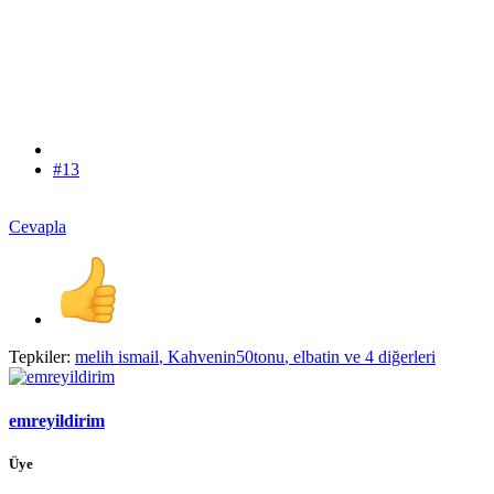
#13
Cevapla
Tepkiler:
melih ismail
,
Kahvenin50tonu
,
elbatin
ve 4 diğerleri
emreyildirim
Üye