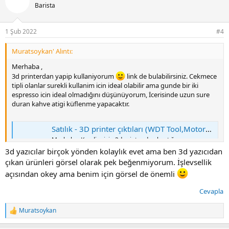
Barista
1 Şub 2022
#4
Muratsoykan' Alıntı:
Merhaba ,
3d printerdan yapip kullaniyorum
link de bulabilirsiniz. Cekmece
tipli olanlar surekli kullanim icin ideal olabilir ama gunde bir iki
espresso icin ideal olmadığını düşünüyorum, İcerisinde uzun sure
duran kahve atigi küflenme yapacaktır.
Satılık - 3D printer çıktıları (WDT Tool,Motordante,Knock box, Lelit Bianca ,DF64,funnel,ayarlı tamper ve leveler)
Merhaba, Kendim için 3d printer dan bastığım
ekipmanları paylaşıyorum, baskı almak isteyen olursa
3d yazıcılar birçok yönden kolaylık evet ama ben 3d yazıcıdan
makul ücret karşılığı yapabilirim Baskı malzemesi olarak
çıkan ürünleri görsel olarak pek beğenmiyorum. İşlevsellik
gıdaya uygun PLA maddesi kullanmaktayım. Thingiverse
sitesinden hazır çizimler veya harici bir çizim de
açısından okey ama benim için görsel de önemli
yapabilirim. Ürünler için shoppier...
www.kahvekulubu.net
Cevapla
Muratsoykan
T
e