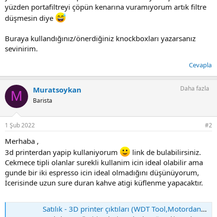
yüzden portafiltreyi çöpün kenarına vuramıyorum artık filtre
düşmesin diye
Buraya kullandığınız/önerdiğiniz knockboxları yazarsanız
sevinirim.
Cevapla
Daha fazla
Muratsoykan
M
Barista
1 Şub 2022
#2
Merhaba ,
3d printerdan yapip kullaniyorum
link de bulabilirsiniz.
Cekmece tipli olanlar surekli kullanim icin ideal olabilir ama
gunde bir iki espresso icin ideal olmadığını düşünüyorum,
İcerisinde uzun sure duran kahve atigi küflenme yapacaktır.
Satılık - 3D printer çıktıları (WDT Tool,Motordante,Knock box, Lelit Bianca ,DF64,funnel,ayarlı tamper ve leveler)