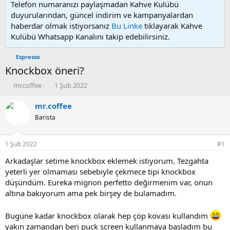
Telefon numaranızı paylaşmadan Kahve Kulübü
duyurularından, güncel indirim ve kampanyalardan
haberdar olmak istiyorsanız
Bu Linke
tıklayarak Kahve
Kulübü Whatsapp Kanalını takip edebilirsiniz.
Espresso
Knockbox öneri?
K
B
mr.coffee
1 Şub 2022
o
a
n
ş
mr.coffee
u
l
Barista
y
a
u
n
b
g
1 Şub 2022
#1
a
ı
ş
ç
Arkadaşlar setime knockbox eklemek istiyorum. Tezgahta
l
t
yeterli yer olmaması sebebiyle çekmece tipi knockbox
a
a
düşündüm. Eureka mignon perfetto değirmenim var, onun
t
r
altına bakıyorum ama pek birşey de bulamadım.
a
i
n
h
i
Bugüne kadar knockbox olarak hep çöp kovası kullandım
yakın zamandan beri puck screen kullanmaya başladım bu