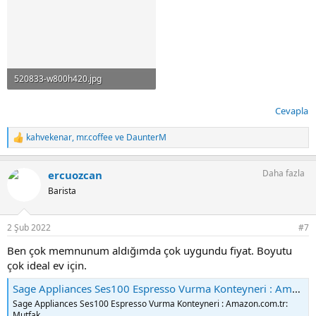
520833-w800h420.jpg
12.2 KB · Görüntüleme: 57
Cevapla
kahvekenar
,
mr.coffee
ve
DaunterM
T
e
p
Daha fazla
ercuozcan
k
i
Barista
l
e
r
2 Şub 2022
#7
:
Ben çok memnunum aldığımda çok uygundu fiyat. Boyutu
çok ideal ev için.
Sage Appliances Ses100 Espresso Vurma Konteyneri : Amazon.com.tr: Mutfak
Sage Appliances Ses100 Espresso Vurma Konteyneri : Amazon.com.tr:
Mutfak