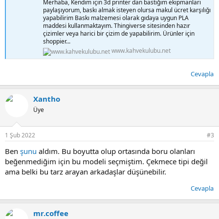
Merhaba, Kendim için 3d printer dan bastığım ekipmanları
paylaşıyorum, baskı almak isteyen olursa makul ücret karşılığı
yapabilirim Baskı malzemesi olarak gıdaya uygun PLA
maddesi kullanmaktayım. Thingiverse sitesinden hazır
çizimler veya harici bir çizim de yapabilirim. Ürünler için
shoppier...
www.kahvekulubu.net
Cevapla
Xantho
Üye
1 Şub 2022
#3
Ben
şunu
aldım. Bu boyutta olup ortasında boru olanları
beğenmediğim için bu modeli seçmiştim. Çekmece tipi değil
ama belki bu tarz arayan arkadaşlar düşünebilir.
Cevapla
mr.coffee