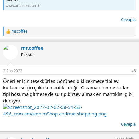
www.amazon.com.tr
Cevapla
mr.coffee
T
e
p
mr.coffee
k
i
Barista
l
e
r
2 Şub 2022
#8
:
Öneriler için teşekkürler. Görünen o ki çekmece tipi ev
kullanıcısı için çok da mantıklı değil. O zaman her ne kadar
tipi hoşuma gitmese de şu tip birşey almak en mantıklısı gibi
duruyor.
Cevapla