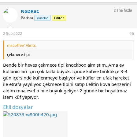
Daha fazla
NoDRaC
Barista
Yönetici
Editör
2 Şub 2022
#6
mr.coffee' Alıntı:
çekmece tipi
Bende bir heves çekmece tipi knockbox almıştım. Ama ev
kullanıcıları için çok fazla büyük. İçinde kahve biriktikçe 3-4
gün içersinde küflenmeye başlıyor ve küfler en ufak hareket
ile etrafa yayılıyor. Çekmece tipini satıp Lelitin kova benzerini
aldım maalesef o bile büyük geliyor 2 günde bir boşaltmaz
isem küf yapıyor.
Ekli dosyalar