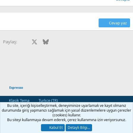
Cevap yaz
Facebook
X
Bluesky
LinkedIn
Reddit
Pinterest
Tumblr
WhatsApp
E-posta
Paylaş:
Espresso
Klasik Tema
Turkce (TR)
Bu site, içeriği kişiselleştirmek, deneyiminize uyarlamak ve kayıt olmanız
Bize Ulaşın
Kullanım ve Şartlar
Gizlilik Politikası
Yardım
durumunda giriş yapmanızı sağlamak için yasal düzenlemelere uygun çerezler
Ana Sayfa
R
(cookies) kullanır.
S
Bu siteyi kullanmaya devam ederek, çerez kullanımına izin veriyorsunuz.
S
®
Community platform by XenForo
© 2010-2026 XenForo Ltd.
Kabul Et
Detaylı Bilgi...
[XGT] Forum statistics system
- XenGenTr