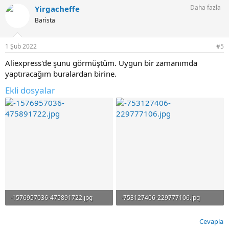
p
Daha fazla
Yirgacheffe
k
i
Barista
l
e
r
1 Şub 2022
#5
:
Aliexpress'de şunu görmüştüm. Uygun bir zamanımda
yaptıracağım buralardan birine.
Ekli dosyalar
-1576957036-475891722.jpg
-753127406-229777106.jpg
327.3 KB · Görüntüleme: 78
403 KB · Görüntüleme: 81
Cevapla