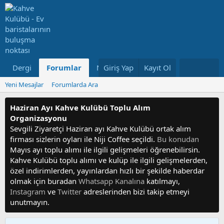
Dergi
Forumlar
Neler Yeni
Giriş Yap
Kayıt Ol
Kullanıcılar
Yeni Mesajlar
Forumlarda Ara
Haziran Ayı Kahve Kulübü Toplu Alım
Organizasyonu
Sevgili Ziyaretçi Haziran ayı Kahve Kulübü ortak alım
firması sizlerin oyları ile Niji Coffee seçildi.
Bu konudan
Mayıs ayı toplu alımı ile ilgili gelişmeleri öğrenebilirsin.
Kahve Kulübü toplu alımı ve kulüp ile ilgili gelişmelerden,
özel indirimlerden, yayınlardan hızlı bir şekilde haberdar
olmak için buradan
Whatsapp Kanalına
katılmayı,
Instagram
ve
Twitter
adreslerinden bizi takip etmeyi
unutmayın.