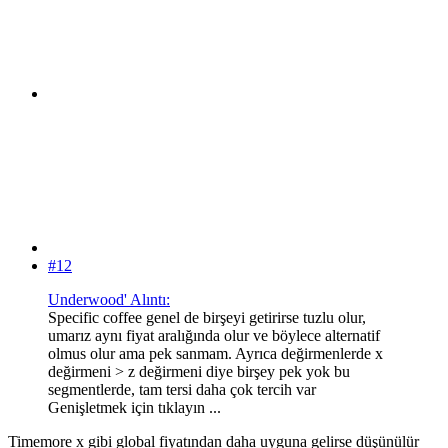
#12
Underwood' Alıntı:
Specific coffee genel de birşeyi getirirse tuzlu olur,
umarız aynı fiyat aralığında olur ve böylece alternatif
olmus olur ama pek sanmam. Ayrıca değirmenlerde x
değirmeni > z değirmeni diye birşey pek yok bu
segmentlerde, tam tersi daha çok tercih var
Genişletmek için tıklayın ...
Timemore x gibi global fiyatından daha uyguna gelirse düşünülür