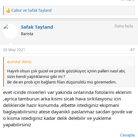
Cabur
ve
Safak Tayland
T
e
p
Daha fazla
Safak Tayland
k
i
Barista
l
e
r
26 May 2021
#7
:
eumite' Alıntı:
Hayırlı olsun çok güzel ve pratik gözüküyor, içinin palleri nasıl abi,
sizin kendi yaptıklarınız gibi mi ?
Bir de en prob için bağlantı filan düşünüldü mü göremedim.
evet icinde mixerleri var yakinda onlarinda fotolarini eklerim
,ayrica tamburun arka kismi sicak hava sirkilasyonu icin
delikleride hazir konumda ,elbette istediginiz ekipmani
baglayabilirsiniz atese dayanikli paslanmaz sacdan govde var
o kisma istediginiz kadar delik delebilir ve yukleme
yapabilirsiniz
Cevapla