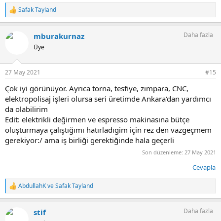
Safak Tayland
T
e
p
Daha fazla
mburakurnaz
k
i
Üye
l
e
r
27 May 2021
#15
:
Çok iyi görünüyor. Ayrıca torna, tesfiye, zımpara, CNC,
elektropolisaj işleri olursa seri üretimde Ankara'dan yardımcı
da olabilirim
Edit: elektrikli değirmen ve espresso makinasına bütçe
oluşturmaya çalıştığımı hatırladıgim için rez den vazgeçmem
gerekiyor:/ ama iş birliği gerektiğinde hala geçerli
Son düzenleme:
27 May 2021
Cevapla
AbdullahK
ve
Safak Tayland
T
e
p
Daha fazla
stif
k
i