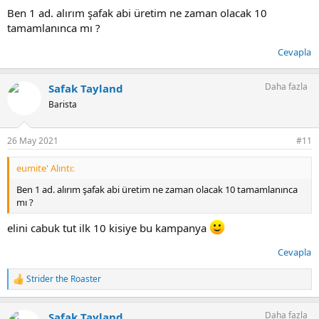
Ben 1 ad. alırım şafak abi üretim ne zaman olacak 10
tamamlanınca mı ?
Cevapla
Daha fazla
Safak Tayland
Barista
26 May 2021
#11
eumite' Alıntı:
Ben 1 ad. alırım şafak abi üretim ne zaman olacak 10 tamamlanınca
mı ?
elini cabuk tut ilk 10 kisiye bu kampanya
Cevapla
Strider the Roaster
T
e
p
Daha fazla
Safak Tayland
k