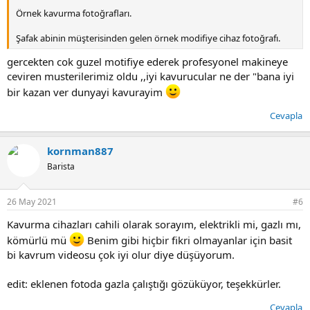
Örnek kavurma fotoğrafları.
Şafak abinin müşterisinden gelen örnek modifiye cihaz fotoğrafı.
gercekten cok guzel motifiye ederek profesyonel makineye
ceviren musterilerimiz oldu ,,iyi kavurucular ne der "bana iyi
bir kazan ver dunyayi kavurayim
Cevapla
kornman887
Barista
26 May 2021
#6
Kavurma cihazları cahili olarak sorayım, elektrikli mi, gazlı mı,
kömürlü mü
Benim gibi hiçbir fikri olmayanlar için basit
bi kavrum videosu çok iyi olur diye düşüyorum.
edit: eklenen fotoda gazla çalıştığı gözüküyor, teşekkürler.
Cevapla