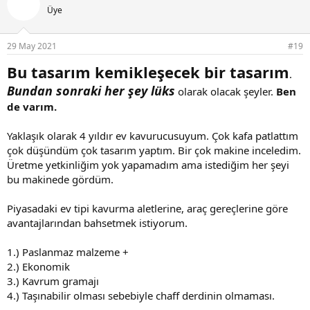
i
Üye
l
e
r
29 May 2021
#19
:
Bu tasarım kemikleşecek bir tasarım
.
Bundan sonraki her şey lüks
olarak olacak şeyler.
Ben
de varım.
Yaklaşık olarak 4 yıldır ev kavurucusuyum. Çok kafa patlattım
çok düşündüm çok tasarım yaptım. Bir çok makine inceledim.
Üretme yetkinliğim yok yapamadım ama istediğim her şeyi
bu makinede gördüm.
Piyasadaki ev tipi kavurma aletlerine, araç gereçlerine göre
avantajlarından bahsetmek istiyorum.
1.) Paslanmaz malzeme +
2.) Ekonomik
3.) Kavrum gramajı
4.) Taşınabilir olması sebebiyle chaff derdinin olmaması.