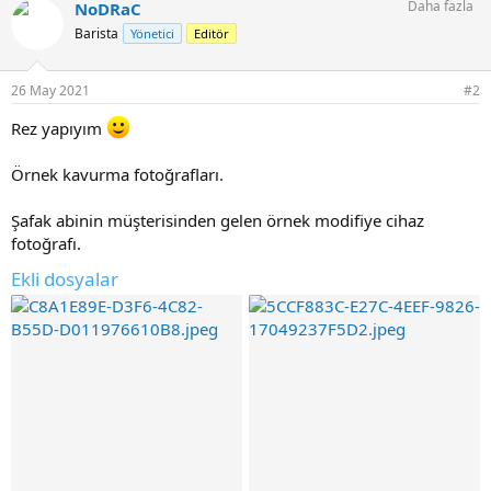
Daha fazla
NoDRaC
k
i
Barista
Yönetici
Editör
l
e
r
26 May 2021
#2
:
Rez yapıyım
Örnek kavurma fotoğrafları.
Şafak abinin müşterisinden gelen örnek modifiye cihaz
fotoğrafı.
Ekli dosyalar