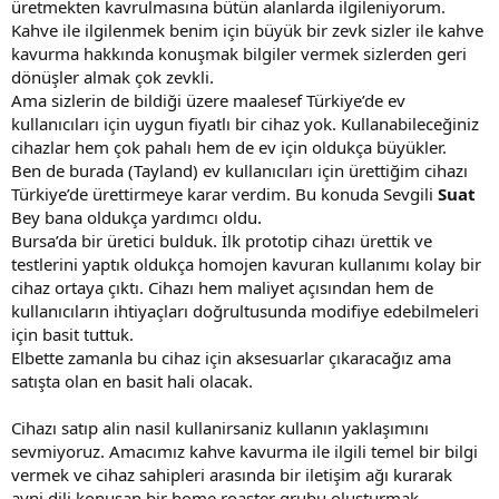
üretmekten kavrulmasına bütün alanlarda ilgileniyorum.
Kahve ile ilgilenmek benim için büyük bir zevk sizler ile kahve
kavurma hakkında konuşmak bilgiler vermek sizlerden geri
dönüşler almak çok zevkli.
Ama sizlerin de bildiği üzere maalesef Türkiye’de ev
kullanıcıları için uygun fiyatlı bir cihaz yok. Kullanabileceğiniz
cihazlar hem çok pahalı hem de ev için oldukça büyükler.
Ben de burada (Tayland) ev kullanıcıları için ürettiğim cihazı
Türkiye’de ürettirmeye karar verdim. Bu konuda Sevgili
Suat
Bey bana oldukça yardımcı oldu.
Bursa’da bir üretici bulduk. İlk prototip cihazı ürettik ve
testlerini yaptık oldukça homojen kavuran kullanımı kolay bir
cihaz ortaya çıktı. Cihazı hem maliyet açısından hem de
kullanıcıların ihtiyaçları doğrultusunda modifiye edebilmeleri
için basit tuttuk.
Elbette zamanla bu cihaz için aksesuarlar çıkaracağız ama
satışta olan en basit hali olacak.
Cihazı satıp alin nasil kullanirsaniz kullanın yaklaşımını
sevmiyoruz. Amacımız kahve kavurma ile ilgili temel bir bilgi
vermek ve cihaz sahipleri arasında bir iletişim ağı kurarak
ayni dili konusan bir home roaster grubu olusturmak