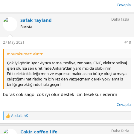
Cevapla
Daha fazla
Safak Tayland
Barista
27 May 2021
#18
mburakurnaz' Alıntı:
Çok iyi görünüyor. Ayrıca torna, tesfiye, zımpara, CNC, elektropolisaj
işleri olursa seri üretimde Ankara'dan yardımcı da olabilirim
Edit: elektrikli değirmen ve espresso makinasına bütçe oluşturmaya
çalıştığımı hatırladıgim için rez den vazgeçmem gerekiyor:/ ama iş
birliği gerektiğinde hala geçerli
burak cok sagol cok iyi olur destek icin tesekkur ederim
Cevapla
AbdullahK
T
e
p
Daha fazla
Cakir_coffee_life
k