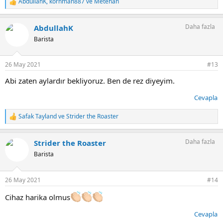
AbdullahK
,
kornman887
ve
Metehan
T
e
p
Daha fazla
AbdullahK
k
i
Barista
l
e
r
26 May 2021
#13
:
Abi zaten aylardır bekliyoruz. Ben de rez diyeyim.
Cevapla
Safak Tayland
ve
Strider the Roaster
T
e
p
Daha fazla
Strider the Roaster
k
i
Barista
l
e
r
26 May 2021
#14
:
Cihaz harika olmus
Cevapla