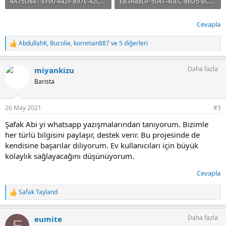
4A75D841-EF90-442F-897E-42CD9E4C8A2B.jpeg
EB3A48DF-5041-40EC-86D5-BC92960C25D2.jpeg
355.9 KB · Görüntüleme: 632
261 KB · Görüntüleme: 565
Cevapla
AbdullahK
,
Bucolie
,
kornman887
ve 5 diğerleri
T
e
p
Daha fazla
miyankizu
k
i
Barista
l
e
r
26 May 2021
#3
:
Şafak Abi yi whatsapp yazışmalarından tanıyorum. Bizimle
her türlü bilgisini paylaşır, destek verir. Bu projesinde de
kendisine başarılar diliyorum. Ev kullanıcıları için büyük
kolaylık sağlayacağını düşünüyorum.
Cevapla
Safak Tayland
T
e
p
Daha fazla
eumite
k
E