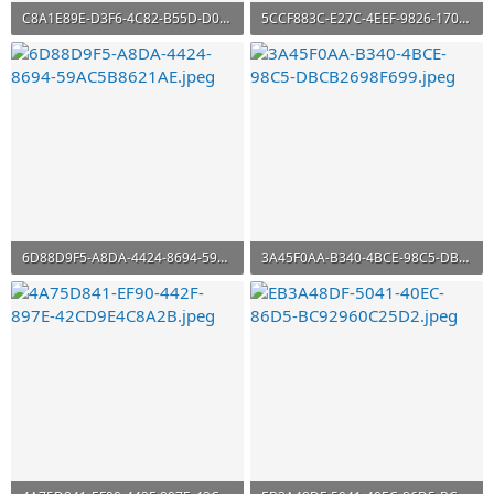
C8A1E89E-D3F6-4C82-B55D-D011976610B8.jpeg
5CCF883C-E27C-4EEF-9826-17049237F5D2.jpeg
104.8 KB · Görüntüleme: 608
105.4 KB · Görüntüleme: 597
6D88D9F5-A8DA-4424-8694-59AC5B8621AE.jpeg
3A45F0AA-B340-4BCE-98C5-DBCB2698F699.jpeg
122 KB · Görüntüleme: 663
148.4 KB · Görüntüleme: 648