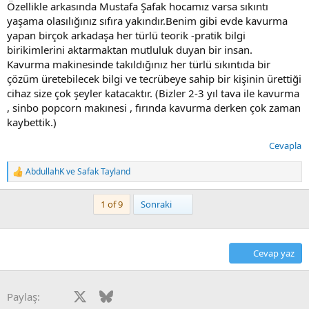
Özellikle arkasında Mustafa Şafak hocamız varsa sıkıntı
yaşama olasılığınız sıfıra yakındır.Benim gibi evde kavurma
yapan birçok arkadaşa her türlü teorik -pratik bilgi
birikimlerini aktarmaktan mutluluk duyan bir insan.
Kavurma makinesinde takıldığınız her türlü sıkıntıda bir
çözüm üretebilecek bilgi ve tecrübeye sahip bir kişinin ürettiği
cihaz size çok şeyler katacaktır. (Bizler 2-3 yıl tava ile kavurma
, sinbo popcorn makınesi , fırında kavurma derken çok zaman
kaybettik.)
Cevapla
AbdullahK
ve
Safak Tayland
T
e
p
Son
1 of 9
Sonraki
k
i
l
e
Cevap yaz
r
:
Facebook
X
Bluesky
LinkedIn
Reddit
Pinterest
Tumblr
WhatsApp
E-posta
Paylaş: