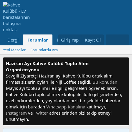
Dergi
Forumlar
Neler Yeni
Giriş Yap
Kayıt Ol
Kullanıcılar
Yeni Mesajlar
Forumlarda Ara
Haziran Ayı Kahve Kulübü Toplu Alım
Organizasyonu
Sevgili Ziyaretçi Haziran ayı Kahve Kulübü ortak alım
firması sizlerin oyları ile Niji Coffee seçildi.
Bu konudan
Mayıs ayı toplu alımı ile ilgili gelişmeleri öğrenebilirsin.
Kahve Kulübü toplu alımı ve kulüp ile ilgili gelişmelerden,
özel indirimlerden, yayınlardan hızlı bir şekilde haberdar
olmak için buradan
Whatsapp Kanalına
katılmayı,
Instagram
ve
Twitter
adreslerinden bizi takip etmeyi
unutmayın.