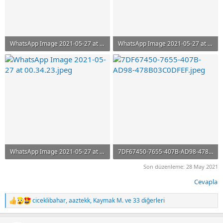
WhatsApp Image 2021-05-27 at 00.34.23 (1).jpeg
WhatsApp Image 2021-05-27 at 00.34.23 (2).jpeg
144.5 KB · Görüntüleme: 544
76 KB · Görüntüleme: 531
WhatsApp Image 2021-05-27 at 00.34.23.jpeg
7DF67450-7655-407B-AD98-478B03C0DFEF.jpeg
142 KB · Görüntüleme: 527
89.8 KB · Görüntüleme: 536
Son düzenleme:
28 May 2021
Cevapla
ciceklibahar
,
aaztekk
,
Kaymak M.
ve 33 diğerleri
T
e
p