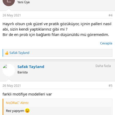
i
Yeni Üye
l
e
r
26 May 2021
#4
:
Hayırlı olsun çok güzel ve pratik gözüküyor, içinin palleri nasıl
abi, sizin kendi yaptıklarınız gibi mi ?
Bir de en prob için bağlantı filan düşünüldü mü göremedim.
Cevapla
Safak Tayland
T
e
p
Daha fazla
Safak Tayland
k
i
Barista
l
e
r
26 May 2021
#5
:
farkli motifiye modelleri var
NoDRaC' Alıntı:
Rez yapıyım