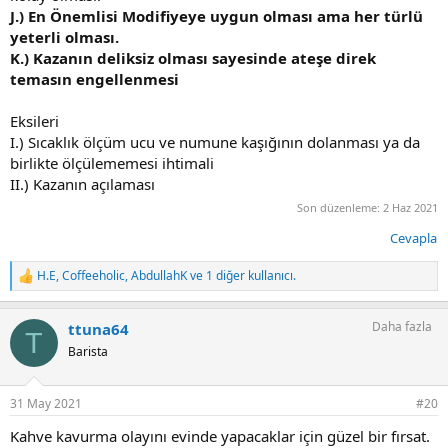
J.) En Önemlisi Modifiyeye uygun olması ama her türlü
yeterli olması.
K.) Kazanın deliksiz olması sayesinde ateşe direk
temasın engellenmesi
Eksileri
I.) Sıcaklık ölçüm ucu ve numune kaşığının dolanması ya da
birlikte ölçülememesi ihtimali
II.) Kazanın açılaması
Son düzenleme:
2 Haz 2021
Cevapla
H.E
,
Coffeeholic
,
AbdullahK
ve 1 diğer kullanıcı.
T
e
p
Daha fazla
ttuna64
k
T
i
Barista
l
e
r
31 May 2021
#20
:
Kahve kavurma olayını evinde yapacaklar için güzel bir fırsat.