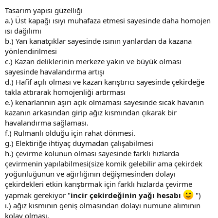
Tasarım yapısı güzelliği
a.) Üst kapağı ısıyı muhafaza etmesi sayesinde daha homojen
ısı dağılımı
b.) Yan kanatçıklar sayesinde ısının yanlardan da kazana
yönlendirilmesi
c.) Kazan deliklerinin merkeze yakın ve büyük olması
sayesinde havalandırma artışı
d.) Hafif açılı olması ve kazan karıştırıcı sayesinde çekirdeğe
takla attırarak homojenliği artırması
e.) kenarlarının aşırı açık olmaması sayesinde sıcak havanın
kazanın arkasından girip ağız kısmından çıkarak bir
havalandırma sağlaması.
f.) Rulmanlı olduğu için rahat dönmesi.
g.) Elektiriğe ihtiyaç duymadan çalışabilmesi
h.) çevirme kolunun olması sayesinde farklı hızlarda
çevirmenin yapılabilmesi(size komik gelebilir ama çekirdek
yoğunluğunun ve ağırlığının değişmesinden dolayı
çekirdekleri etkin karıştırmak için farklı hızlarda çevirme
yapmak gerekiyor "
incir çekirdeğinin yağı hesabı
")
ı.) ağız kısmının geniş olmasından dolayı numune alımının
kolay olması.