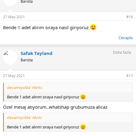
Barista
l
e
r
27 May 2021
#16
:
Bende 1 adet alırım sıraya nasıl giriyoruz
Cevapla
Daha fazla
Safak Tayland
Barista
27 May 2021
#17
devamiyolda' Alıntı:
Bende 1 adet alırım sıraya nasıl giriyoruz
Özel mesaj atıyorum..whatshap grubumuza alicaz
devamiyolda' Alıntı:
Bende 1 adet alırım sıraya nasıl giriyoruz