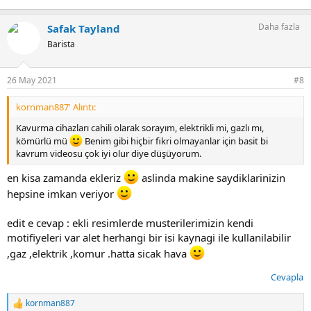
Daha fazla
Safak Tayland
Barista
26 May 2021
#8
kornman887' Alıntı:
Kavurma cihazları cahili olarak sorayım, elektrikli mi, gazlı mı,
kömürlü mü
Benim gibi hiçbir fikri olmayanlar için basit bi
kavrum videosu çok iyi olur diye düşüyorum.
en kisa zamanda ekleriz
aslinda makine saydiklarinizin
hepsine imkan veriyor
edit e cevap : ekli resimlerde musterilerimizin kendi
motifiyeleri var alet herhangi bir isi kaynagi ile kullanilabilir
,gaz ,elektrik ,komur .hatta sicak hava
Cevapla
kornman887
T