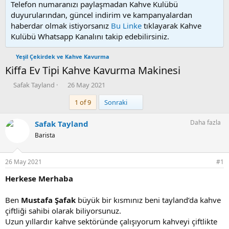
Telefon numaranızı paylaşmadan Kahve Kulübü
duyurularından, güncel indirim ve kampanyalardan
haberdar olmak istiyorsanız
Bu Linke
tıklayarak Kahve
Kulübü Whatsapp Kanalını takip edebilirsiniz.
Yeşil Çekirdek ve Kahve Kavurma
Kiffa Ev Tipi Kahve Kavurma Makinesi
K
B
Safak Tayland
26 May 2021
o
a
Son
1 of 9
Sonraki
n
ş
u
l
y
a
Daha fazla
Safak Tayland
u
n
Barista
b
g
a
ı
ş
ç
26 May 2021
#1
l
t
a
a
Herkese Merhaba
t
r
a
i
Ben
Mustafa Şafak
büyük bir kısmınız beni tayland’da kahve
n
h
çiftliği sahibi olarak biliyorsunuz.
i
Uzun yıllardır kahve sektöründe çalışıyorum kahveyi çiftlikte