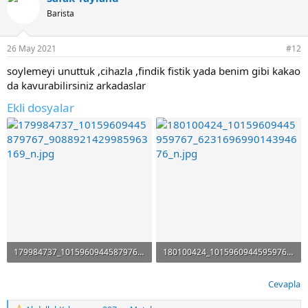
i
Barista
l
e
r
26 May 2021
#12
:
soylemeyi unuttuk ,cihazla ,findik fistik yada benim gibi kakao
da kavurabilirsiniz arkadaslar
Ekli dosyalar
179984737_10159609445879767_9088921429985963169_n.jpg
180100424_10159609445959767_623169699014394676_n.jpg
67.1 KB · Görüntüleme: 567
74 KB · Görüntüleme: 614
Cevapla