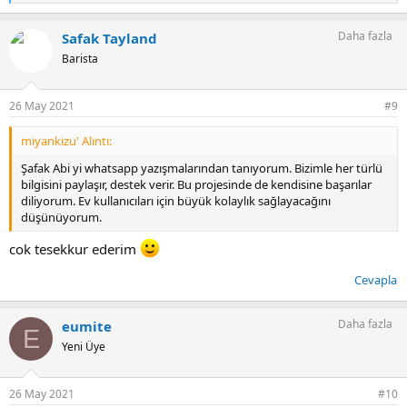
e
p
Daha fazla
Safak Tayland
k
i
Barista
l
e
r
26 May 2021
#9
:
miyankizu' Alıntı:
Şafak Abi yi whatsapp yazışmalarından tanıyorum. Bizimle her türlü
bilgisini paylaşır, destek verir. Bu projesinde de kendisine başarılar
diliyorum. Ev kullanıcıları için büyük kolaylık sağlayacağını
düşünüyorum.
cok tesekkur ederim
Cevapla
Daha fazla
eumite
E
Yeni Üye
26 May 2021
#10