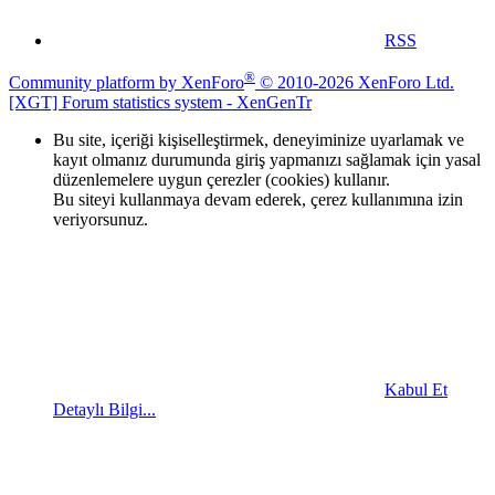
RSS
®
Community platform by XenForo
© 2010-2026 XenForo Ltd.
[XGT] Forum statistics system
- XenGenTr
Bu site, içeriği kişiselleştirmek, deneyiminize uyarlamak ve
kayıt olmanız durumunda giriş yapmanızı sağlamak için yasal
düzenlemelere uygun çerezler (cookies) kullanır.
Bu siteyi kullanmaya devam ederek, çerez kullanımına izin
veriyorsunuz.
Kabul Et
Detaylı Bilgi...