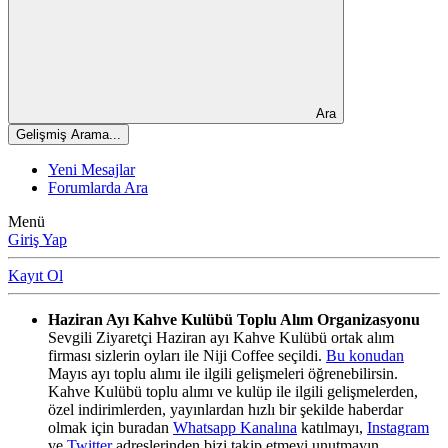
Ara
Gelişmiş Arama...
Yeni Mesajlar
Forumlarda Ara
Menü
Giriş Yap
Kayıt Ol
Haziran Ayı Kahve Kulübü Toplu Alım Organizasyonu
Sevgili Ziyaretçi Haziran ayı Kahve Kulübü ortak alım
firması sizlerin oyları ile Niji Coffee seçildi.
Bu konudan
Mayıs ayı toplu alımı ile ilgili gelişmeleri öğrenebilirsin.
Kahve Kulübü toplu alımı ve kulüp ile ilgili gelişmelerden,
özel indirimlerden, yayınlardan hızlı bir şekilde haberdar
olmak için buradan
Whatsapp Kanalına
katılmayı,
Instagram
ve
Twitter
adreslerinden bizi takip etmeyi unutmayın.