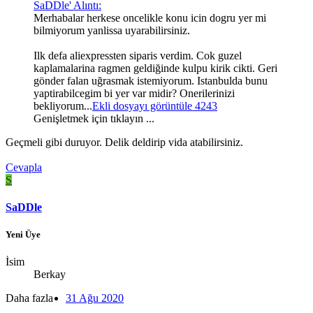
SaDDle' Alıntı:
Merhabalar herkese oncelikle konu icin dogru yer mi
bilmiyorum yanlissa uyarabilirsiniz.
Ilk defa aliexpressten siparis verdim. Cok guzel
kaplamalarina ragmen geldiğinde kulpu kirik cikti. Geri
gönder falan uğrasmak istemiyorum. Istanbulda bunu
yaptirabilcegim bi yer var midir? Onerilerinizi
bekliyorum...
Ekli dosyayı görüntüle 4243
Genişletmek için tıklayın ...
Geçmeli gibi duruyor. Delik deldirip vida atabilirsiniz.
Cevapla
S
SaDDle
Yeni Üye
İsim
Berkay
Daha fazla
31 Ağu 2020