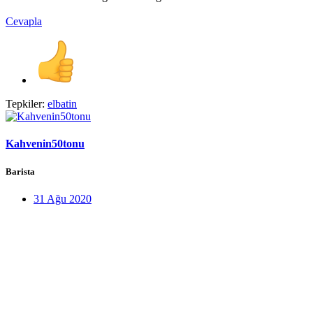
Cevapla
Tepkiler:
elbatin
Kahvenin50tonu
Barista
31 Ağu 2020