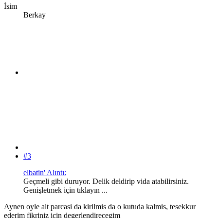
İsim
Berkay
#3
elbatin' Alıntı:
Geçmeli gibi duruyor. Delik deldirip vida atabilirsiniz.
Genişletmek için tıklayın ...
Aynen oyle alt parcasi da kirilmis da o kutuda kalmis, tesekkur
ederim fikriniz icin degerlendirecegim