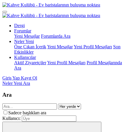
Dergi
Forumlar
Yeni Mesajlar
Forumlarda Ara
Neler Yeni
Öne Çıkan İçerik
Yeni Mesajlar
Yeni Profil Mesajları
Son
Etkinlikler
Kullanıcılar
Aktif Ziyaretçiler
Yeni Profil Mesajları
Profil Mesajlarında
Ara
Giriş Yap
Kayıt Ol
Neler Yeni
Ara
Ara
Sadece başlıkları ara
Kullanıcı: