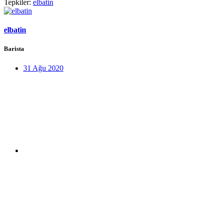
Tepkiler:
elbatin
elbatin
Barista
31 Ağu 2020