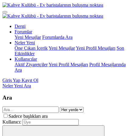
Dergi
Forumlar
Yeni Mesajlar
Forumlarda Ara
Neler Yeni
Öne Çıkan İçerik
Yeni Mesajlar
Yeni Profil Mesajları
Son
Etkinlikler
Kullanıcılar
Aktif Ziyaretçiler
Yeni Profil Mesajları
Profil Mesajlarında
Ara
Giriş Yap
Kayıt Ol
Neler Yeni
Ara
Ara
Sadece başlıkları ara
Kullanıcı: