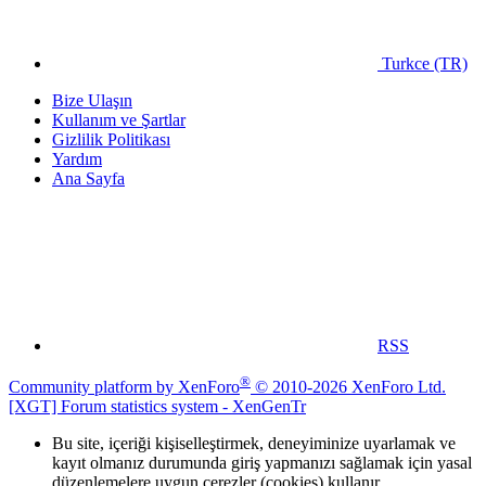
Turkce (TR)
Bize Ulaşın
Kullanım ve Şartlar
Gizlilik Politikası
Yardım
Ana Sayfa
RSS
®
Community platform by XenForo
© 2010-2026 XenForo Ltd.
[XGT] Forum statistics system
- XenGenTr
Bu site, içeriği kişiselleştirmek, deneyiminize uyarlamak ve
kayıt olmanız durumunda giriş yapmanızı sağlamak için yasal
düzenlemelere uygun çerezler (cookies) kullanır.