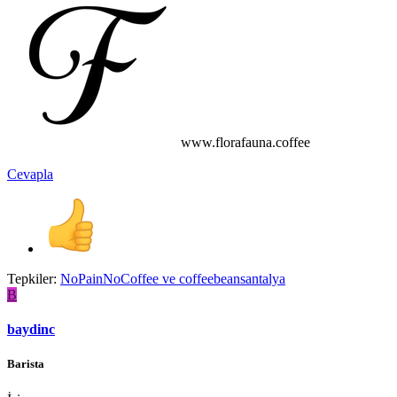
www.florafauna.coffee
Cevapla
Tepkiler:
NoPainNoCoffee
ve
coffeebeansantalya
B
baydinc
Barista