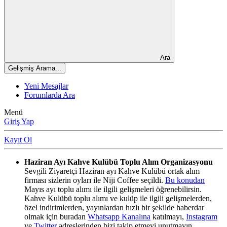
Ara
Gelişmiş Arama...
Yeni Mesajlar
Forumlarda Ara
Menü
Giriş Yap
Kayıt Ol
Haziran Ayı Kahve Kulübü Toplu Alım Organizasyonu
Sevgili Ziyaretçi Haziran ayı Kahve Kulübü ortak alım
firması sizlerin oyları ile Niji Coffee seçildi.
Bu konudan
Mayıs ayı toplu alımı ile ilgili gelişmeleri öğrenebilirsin.
Kahve Kulübü toplu alımı ve kulüp ile ilgili gelişmelerden,
özel indirimlerden, yayınlardan hızlı bir şekilde haberdar
olmak için buradan
Whatsapp Kanalına
katılmayı,
Instagram
ve
Twitter
adreslerinden bizi takip etmeyi unutmayın.