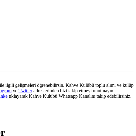
ile ilgili gelişmeleri öğrenebilirsin. Kahve Kulübü toplu alımı ve kulüp
tagram
ve
Twitter
adreslerinden bizi takip etmeyi unutmayın.
inke
tıklayarak Kahve Kulübü Whatsapp Kanalını takip edebilirsiniz.
er