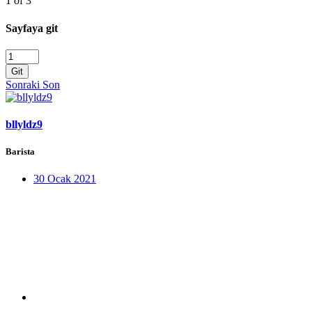
1 of 3
Sayfaya git
Git
Sonraki
Son
bllyldz9
Barista
30 Ocak 2021