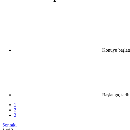
Konuyu başlat
Başlangıç tarih
1
2
3
Sonraki