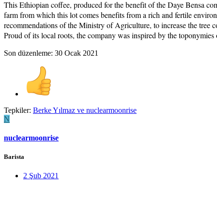
This Ethiopian coffee, produced for the benefit of the Daye Bensa comp
farm from which this lot comes benefits from a rich and fertile enviro
recommendations of the Ministry of Agriculture, to increase the tree c
Proud of its local roots, the company was inspired by the toponymies of
Son düzenleme:
30 Ocak 2021
Tepkiler:
Berke Yılmaz
ve
nuclearmoonrise
N
nuclearmoonrise
Barista
2 Şub 2021