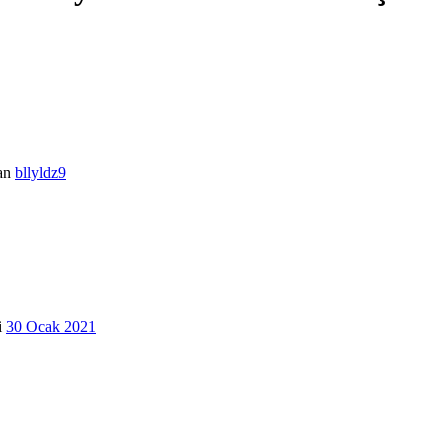
an
bllyldz9
i
30 Ocak 2021