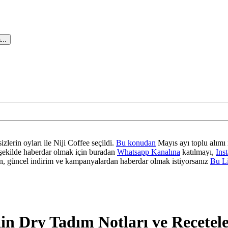
...
zlerin oyları ile Niji Coffee seçildi.
Bu konudan
Mayıs ayı toplu alımı 
ir şekilde haberdar olmak için buradan
Whatsapp Kanalına
katılmayı,
Ins
 güncel indirim ve kampanyalardan haberdar olmak istiyorsanız
Bu L
n Dry Tadım Notları ve Reçetel