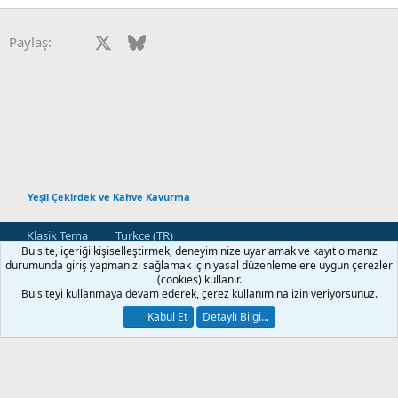
e
r
:
Facebook
X
Bluesky
LinkedIn
Reddit
Pinterest
Tumblr
WhatsApp
E-posta
Paylaş:
Yeşil Çekirdek ve Kahve Kavurma
Klasik Tema
Turkce (TR)
Bu site, içeriği kişiselleştirmek, deneyiminize uyarlamak ve kayıt olmanız
Bize Ulaşın
Kullanım ve Şartlar
Gizlilik Politikası
Yardım
durumunda giriş yapmanızı sağlamak için yasal düzenlemelere uygun çerezler
Ana Sayfa
R
(cookies) kullanır.
S
Bu siteyi kullanmaya devam ederek, çerez kullanımına izin veriyorsunuz.
S
®
Community platform by XenForo
© 2010-2026 XenForo Ltd.
Kabul Et
Detaylı Bilgi...
[XGT] Forum statistics system
- XenGenTr