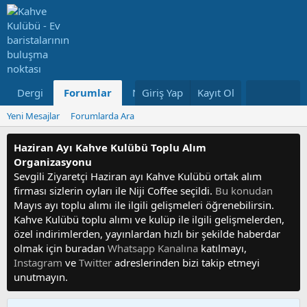
Dergi
Forumlar
Neler Yeni
Giriş Yap
Kayıt Ol
Kullanıcılar
Yeni Mesajlar
Forumlarda Ara
Haziran Ayı Kahve Kulübü Toplu Alım
Organizasyonu
Sevgili Ziyaretçi Haziran ayı Kahve Kulübü ortak alım
firması sizlerin oyları ile Niji Coffee seçildi.
Bu konudan
Mayıs ayı toplu alımı ile ilgili gelişmeleri öğrenebilirsin.
Kahve Kulübü toplu alımı ve kulüp ile ilgili gelişmelerden,
özel indirimlerden, yayınlardan hızlı bir şekilde haberdar
olmak için buradan
Whatsapp Kanalına
katılmayı,
Instagram
ve
Twitter
adreslerinden bizi takip etmeyi
unutmayın.