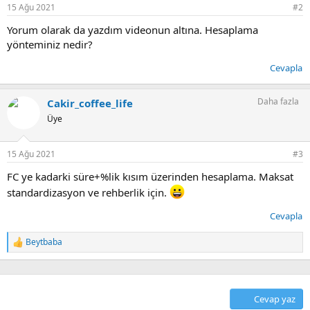
r
15 Ağu 2021
#2
:
Yorum olarak da yazdım videonun altına. Hesaplama
yönteminiz nedir?
Cevapla
Daha fazla
Cakir_coffee_life
Üye
15 Ağu 2021
#3
FC ye kadarki süre+%lik kısım üzerinden hesaplama. Maksat
standardizasyon ve rehberlik için.
Cevapla
Beytbaba
T
e
p
k
i
Cevap yaz
l