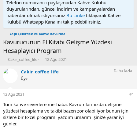
Telefon numaranızı paylaşmadan Kahve Kulübü
duyurularından, güncel indirim ve kampanyalardan
haberdar olmak istiyorsanız
Bu Linke
tıklayarak Kahve
Kulübü Whatsapp Kanalını takip edebilirsiniz.
Yeşil Çekirdek ve Kahve Kavurma
Kavurucunun El Kitabı Gelişme Yüzdesi
Hesaplayıcı Program
K
B
Cakir_coffee_life
12 Ağu 2021
o
a
n
ş
Daha fazla
Cakir_coffee_life
u
l
Üye
y
a
u
n
b
g
12 Ağu 2021
#1
a
ı
ş
ç
Tüm kahve severlere merhaba. Kavrumlarınızda gelişme
l
t
yüzdesi hesaplama ve takibi bazen zor olabiliyor bunun için
a
a
sizlere bir Excel programı yazdım umarım işinize yarar iyi
t
r
günler.
a
i
n
h
i