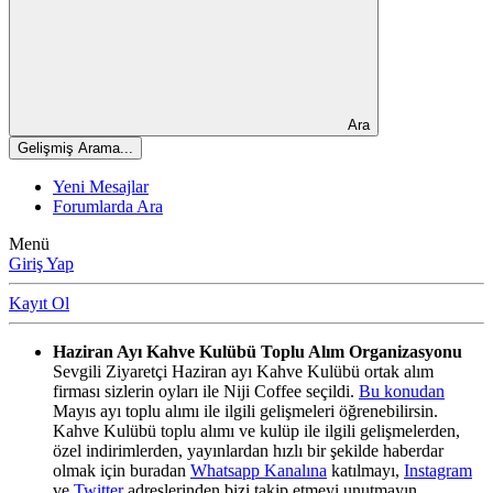
Ara
Gelişmiş Arama...
Yeni Mesajlar
Forumlarda Ara
Menü
Giriş Yap
Kayıt Ol
Haziran Ayı Kahve Kulübü Toplu Alım Organizasyonu
Sevgili Ziyaretçi Haziran ayı Kahve Kulübü ortak alım
firması sizlerin oyları ile Niji Coffee seçildi.
Bu konudan
Mayıs ayı toplu alımı ile ilgili gelişmeleri öğrenebilirsin.
Kahve Kulübü toplu alımı ve kulüp ile ilgili gelişmelerden,
özel indirimlerden, yayınlardan hızlı bir şekilde haberdar
olmak için buradan
Whatsapp Kanalına
katılmayı,
Instagram
ve
Twitter
adreslerinden bizi takip etmeyi unutmayın.