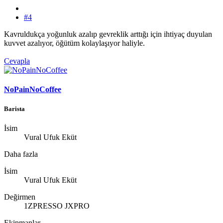
#4
Kavruldukça yoğunluk azalıp gevreklik arttığı için ihtiyaç duyulan
kuvvet azalıyor, öğütüm kolaylaşıyor haliyle.
Cevapla
NoPainNoCoffee
Barista
İsim
Vural Ufuk Eküt
Daha fazla
İsim
Vural Ufuk Eküt
Değirmen
1ZPRESSO JXPRO
Ekipmanlar