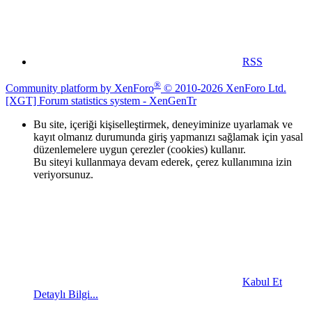
RSS
®
Community platform by XenForo
© 2010-2026 XenForo Ltd.
[XGT] Forum statistics system
- XenGenTr
Bu site, içeriği kişiselleştirmek, deneyiminize uyarlamak ve
kayıt olmanız durumunda giriş yapmanızı sağlamak için yasal
düzenlemelere uygun çerezler (cookies) kullanır.
Bu siteyi kullanmaya devam ederek, çerez kullanımına izin
veriyorsunuz.
Kabul Et
Detaylı Bilgi...