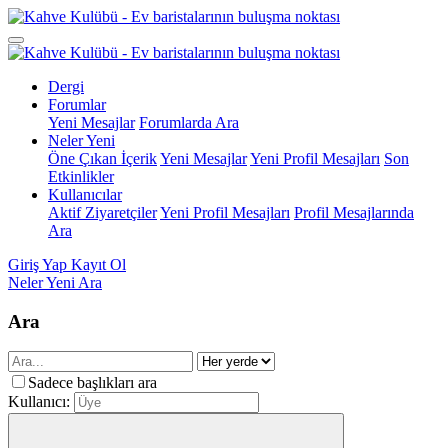
Dergi
Forumlar
Yeni Mesajlar
Forumlarda Ara
Neler Yeni
Öne Çıkan İçerik
Yeni Mesajlar
Yeni Profil Mesajları
Son
Etkinlikler
Kullanıcılar
Aktif Ziyaretçiler
Yeni Profil Mesajları
Profil Mesajlarında
Ara
Giriş Yap
Kayıt Ol
Neler Yeni
Ara
Ara
Sadece başlıkları ara
Kullanıcı: