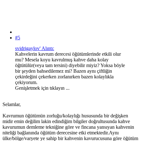
#5
svidrigaylov' Alıntı:
Kahvelerin kavrum derecesi öğütümlerinde etkili olur
mu? Mesela koyu kavrulmuş kahve daha kolay
öğtütülür(veya tam tersini) diyebilir miyiz? Yoksa böyle
bir şeyden bahsedilemez mi? Bazen aynı çiftliğin
çekirdeğini çekerken zorlanırken bazen kolaylıkla
çekiyorum.
Genişletmek için tıklayın ...
Selamlar,
Kavrumun öğütümün zorluğu/kolaylığı hususunda bir değişken
midir emin değilim lakin edindiğim bilgiler doğrultusunda kahve
kavurumun demleme tekniğine göre ve fincana yansıyan kahvenin
niteliği bağlanında öğütüm derecesine etki etmektedir.Aynı
ülke/bölge/varyete ye sahip bir kahvenin kavurucusuna göre öğütüm