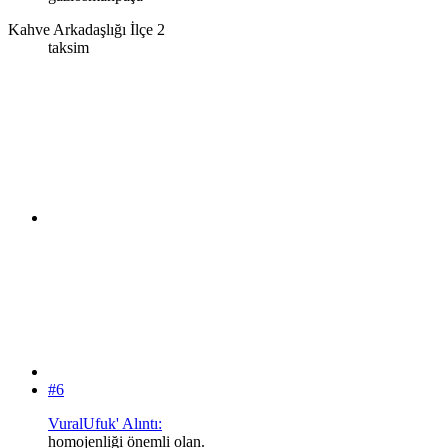
Kahve Arkadaşlığı İlçe 2
taksim
#6
VuralUfuk' Alıntı:
homojenliği önemli olan.