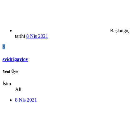
Başlangıç
tarihi
8 Nis 2021
S
svidrigaylov
Yeni Üye
İsim
Ali
8 Nis 2021