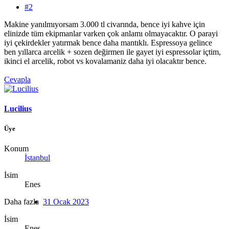
#2
Makine yanılmıyorsam 3.000 tl civarında, bence iyi kahve için
elinizde tüm ekipmanlar varken çok anlamı olmayacaktır. O parayi
iyi çekirdekler yatırmak bence daha mantıklı. Espressoya gelince
ben yıllarca arcelik + sozen değirmen ile gayet iyi espressolar içtim,
ikinci el arcelik, robot vs kovalamaniz daha iyi olacaktır bence.
Cevapla
Lucilius
Üye
Konum
İstanbul
İsim
Enes
Daha fazla
31 Ocak 2023
İsim
Enes