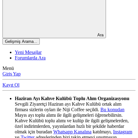
Ara
Gelişmiş Arama...
Yeni Mesajlar
Forumlarda Ara
Menü
Giriş Yap
Kayıt Ol
Haziran Ayı Kahve Kulübü Toplu Alım Organizasyonu
Sevgili Ziyaretçi Haziran ayı Kahve Kulübü ortak alım
firması sizlerin oyları ile Niji Coffee seçildi.
Bu konudan
Mayıs ayı toplu alımı ile ilgili gelişmeleri öğrenebilirsin.
Kahve Kulübü toplu alımı ve kulüp ile ilgili gelişmelerden,
özel indirimlerden, yayınlardan hızlı bir şekilde haberdar
olmak için buradan
Whatsapp Kanalına
katılmayı,
Instagram
ve
Twitter
adreslerinden bizi takip etmeyi unutmayın.