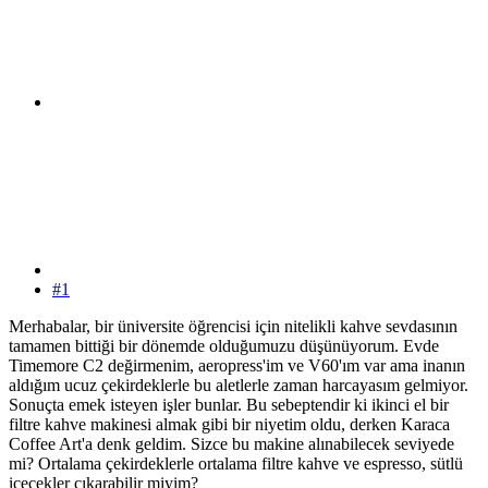
#1
Merhabalar, bir üniversite öğrencisi için nitelikli kahve sevdasının
tamamen bittiği bir dönemde olduğumuzu düşünüyorum. Evde
Timemore C2 değirmenim, aeropress'im ve V60'ım var ama inanın
aldığım ucuz çekirdeklerle bu aletlerle zaman harcayasım gelmiyor.
Sonuçta emek isteyen işler bunlar. Bu sebeptendir ki ikinci el bir
filtre kahve makinesi almak gibi bir niyetim oldu, derken Karaca
Coffee Art'a denk geldim. Sizce bu makine alınabilecek seviyede
mi? Ortalama çekirdeklerle ortalama filtre kahve ve espresso, sütlü
içecekler çıkarabilir miyim?