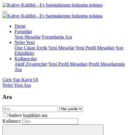
Dergi
Forumlar
Yeni Mesajlar
Forumlarda Ara
Neler Yeni
Öne Çıkan İçerik
Yeni Mesajlar
Yeni Profil Mesajları
Son
Etkinlikler
Kullanıcılar
Aktif Ziyaretçiler
Yeni Profil Mesajları
Profil Mesajlarında
Ara
Giriş Yap
Kayıt Ol
Neler Yeni
Ara
Ara
Sadece başlıkları ara
Kullanıcı: