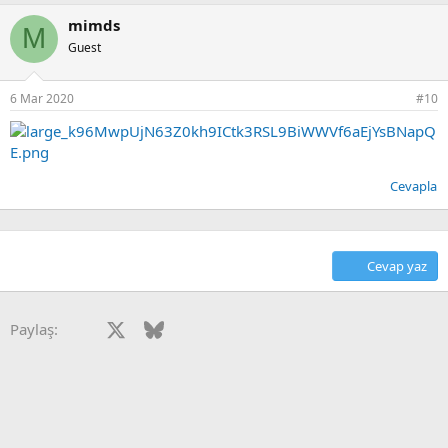
mimds
M
Guest
6 Mar 2020
#10
Cevapla
Cevap yaz
Facebook
X
Bluesky
LinkedIn
Reddit
Pinterest
Tumblr
WhatsApp
E-posta
Paylaş: