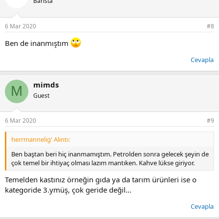
Barista
l
e
r
6 Mar 2020
#8
:
Ben de inanmıştım
Cevapla
mimds
M
Guest
6 Mar 2020
#9
herrmannelig' Alıntı:
Ben baştan beri hiç inanmamıştım. Petrolden sonra gelecek şeyin de
çok temel bir ihtiyaç olması lazım mantıken. Kahve lükse giriyor.
Temelden kastınız örneğin gıda ya da tarım ürünleri ise o
kategoride 3.ymüş, çok geride değil...
Cevapla