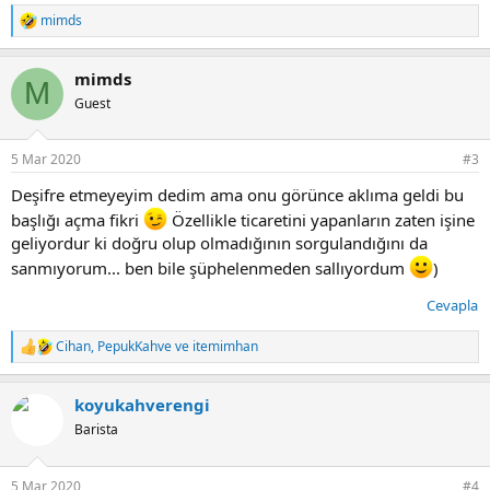
mimds
T
e
p
mimds
k
M
i
Guest
l
e
r
5 Mar 2020
#3
:
Deşifre etmeyeyim dedim ama onu görünce aklıma geldi bu
başlığı açma fikri
Özellikle ticaretini yapanların zaten işine
geliyordur ki doğru olup olmadığının sorgulandığını da
sanmıyorum... ben bile şüphelenmeden sallıyordum
)
Cevapla
Cihan
,
PepukKahve
ve
itemimhan
T
e
p
koyukahverengi
k
i
Barista
l
e
r
5 Mar 2020
#4