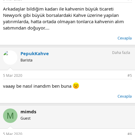
:
Arkadaşlar bildiğim kadarı ile kahvenin büyük ticareti
Newyork gibi büyük borsalardaki Kahve üzerine yapılan
yatırımlarda, hatta ortada olmayan tonlarca kahvenin alım
satımından doğuyor....
Cevapla
Daha fazla
PepukKahve
Barista
5 Mar 2020
#5
vaaay be nasıl inandım ben buna
Cevapla
mimds
M
Guest
5 Mar 2020
#6