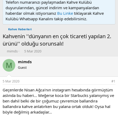
Telefon numaranızı paylaşmadan Kahve Kulübü
duyurularından, güncel indirim ve kampanyalardan
haberdar olmak istiyorsanız
Bu Linke
tıklayarak Kahve
Kulübü Whatsapp Kanalını takip edebilirsiniz.
Kahve Haberleri
Kahvenin ''dünyanın en çok ticareti yapılan 2.
ürünü'' olduğu sorunsalı!
K
B
mimds
5 Mar 2020
o
a
n
ş
mimds
M
u
l
Guest
y
a
u
n
b
g
5 Mar 2020
#1
a
ı
ş
ç
Geçenlerde Nisan Ağca'nın instagram hesabında görmüştüm
l
t
aslında bu haberi... Meğerse koca bir Starbucks yalanıymış ve
a
a
ben dahil belki de bir çoğumuz çevremize ballandıra
t
r
ballandıra kahve anlatırken bu yalana ortak olduk! Oysa hal
a
i
böyle değilmiş arkadaşlar...
n
h
i