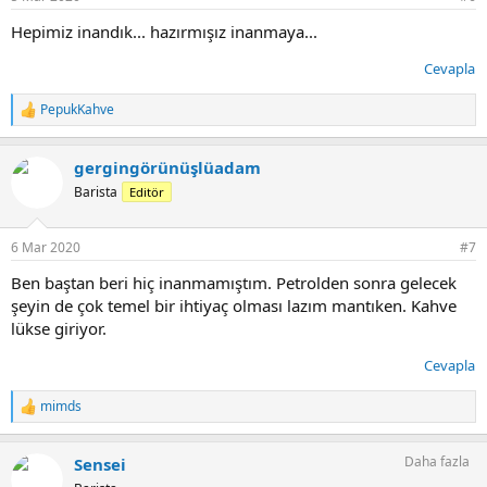
Hepimiz inandık... hazırmışız inanmaya...
Cevapla
PepukKahve
T
e
p
gergingörünüşlüadam
k
i
Barista
Editör
l
e
r
6 Mar 2020
#7
:
Ben baştan beri hiç inanmamıştım. Petrolden sonra gelecek
şeyin de çok temel bir ihtiyaç olması lazım mantıken. Kahve
lükse giriyor.
Cevapla
mimds
T
e
p
Daha fazla
Sensei
k
i