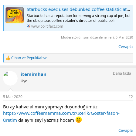
Starbucks exec uses debunked coffee statistic at hearing
Starbucks has a reputation for serving a strong cup of joe, but
the ubiquitous coffee retailer’s director of public poli
www.politifact.com
Moderatörün son düzenlenenleri:
5 Mar 2020
Cevapla
Cihan
ve
PepukKahve
T
e
p
Daha fazla
itemimhan
k
i
Üye
l
e
r
5 Mar 2020
#2
:
Bu ay kahve alımını yapmayı düşündüğümüz
https://www.coffeemamma.com.tr/Icerik/Goster/fason-
üretim
da aynı şeyi yazmış hocam
Cevapla