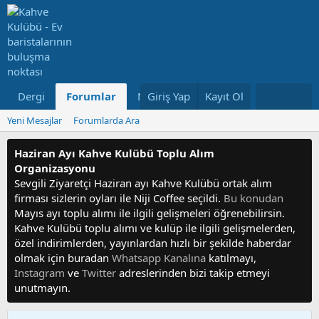
Dergi
Forumlar
Neler Yeni
Giriş Yap
Kayıt Ol
Kullanıcılar
Yeni Mesajlar
Forumlarda Ara
Haziran Ayı Kahve Kulübü Toplu Alım
Organizasyonu
Sevgili Ziyaretçi Haziran ayı Kahve Kulübü ortak alım
firması sizlerin oyları ile Niji Coffee seçildi.
Bu konudan
Mayıs ayı toplu alımı ile ilgili gelişmeleri öğrenebilirsin.
Kahve Kulübü toplu alımı ve kulüp ile ilgili gelişmelerden,
özel indirimlerden, yayınlardan hızlı bir şekilde haberdar
olmak için buradan
Whatsapp Kanalına
katılmayı,
Instagram
ve
Twitter
adreslerinden bizi takip etmeyi
unutmayın.