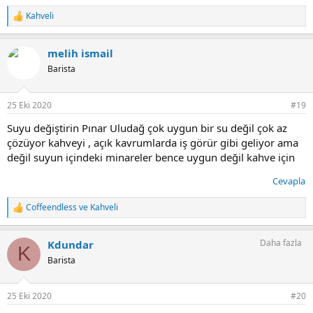
Kahveli
T
e
p
melih ismail
k
i
Barista
l
e
r
25 Eki 2020
#19
:
Suyu değiştirin Pınar Uludağ çok uygun bir su değil çok az
çözüyor kahveyi , açık kavrumlarda iş görür gibi geliyor ama
değil suyun içindeki minareler bence uygun değil kahve için
Cevapla
Coffeendless
ve
Kahveli
T
e
p
Daha fazla
Kdundar
k
K
i
Barista
l
e
r
25 Eki 2020
#20
: