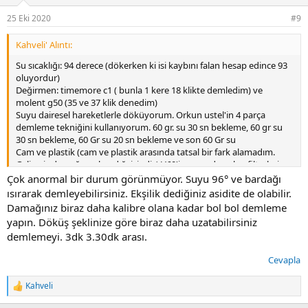
e
r
25 Eki 2020
#9
:
Kahveli' Alıntı:
Su sıcaklığı: 94 derece (dökerken ki isi kaybını falan hesap edince 93
oluyordur)
Değirmen: timemore c1 ( bunla 1 kere 18 klikte demledim) ve
molent g50 (35 ve 37 klik denedim)
Suyu dairesel hareketlerle döküyorum. Orkun ustel'in 4 parça
demleme tekniğini kullanıyorum. 60 gr. su 30 sn bekleme, 60 gr su
30 sn bekleme, 60 Gr su 20 sn bekleme ve son 60 Gr su
Cam ve plastik (cam ve plastik arasında tatsal bir fark alamadım.
Gelişmiş damağım olmadığı içindir.) V60'in yanında gelen filtreleri
kullanıyorum. Bir kere de cafec'in filtresiyle denedim.
Çok anormal bir durum görünmüyor. Suyu 96° ve bardağı
Ekipmanları önceden istiyorum ama böyle söyleyince bardağı
ısırarak demleyebilirsiniz. Ekşilik dediğiniz asidite de olabilir.
isitmadigim aklıma geldi. Diğerlerini isitiyorum.
Damağınız biraz daha kalibre olana kadar bol bol demleme
Kahve su oranı: 1:16/15:240
yapın. Döküş şeklinize göre biraz daha uzatabilirsiniz
demlemeyi. 3dk 3.30dk arası.
Cevapla
Kahveli
T
e