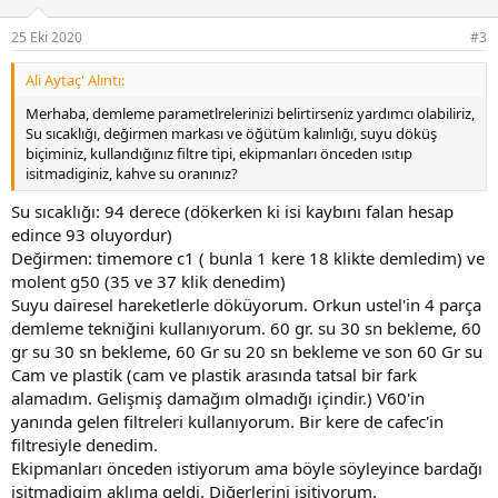
e
r
25 Eki 2020
#3
:
Ali Aytaç' Alıntı:
Merhaba, demleme parametlrelerinizi belirtirseniz yardımcı olabiliriz,
Su sıcaklığı, değirmen markası ve öğütüm kalınlığı, suyu döküş
biçiminiz, kullandığınız filtre tipi, ekipmanları önceden ısıtıp
isitmadiginiz, kahve su oranınız?
Su sıcaklığı: 94 derece (dökerken ki isi kaybını falan hesap
edince 93 oluyordur)
Değirmen: timemore c1 ( bunla 1 kere 18 klikte demledim) ve
molent g50 (35 ve 37 klik denedim)
Suyu dairesel hareketlerle döküyorum. Orkun ustel'in 4 parça
demleme tekniğini kullanıyorum. 60 gr. su 30 sn bekleme, 60
gr su 30 sn bekleme, 60 Gr su 20 sn bekleme ve son 60 Gr su
Cam ve plastik (cam ve plastik arasında tatsal bir fark
alamadım. Gelişmiş damağım olmadığı içindir.) V60'in
yanında gelen filtreleri kullanıyorum. Bir kere de cafec'in
filtresiyle denedim.
Ekipmanları önceden istiyorum ama böyle söyleyince bardağı
isitmadigim aklıma geldi. Diğerlerini isitiyorum.