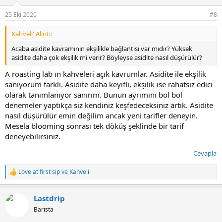
e
r
25 Eki 2020
#8
:
Kahveli' Alıntı:
Acaba asidite kavramının ekşilikle bağlantısı var mıdır? Yüksek
asidite daha çok ekşilik mi verir? Böyleyse asidite nasıl düşürülür?
A roasting lab ın kahveleri açık kavrumlar. Asidite ile ekşilik
sanıyorum farklı. Asidite daha keyifli, ekşilik ise rahatsız edici
olarak tanımlanıyor sanırım. Bunun ayrımını bol bol
denemeler yaptıkça siz kendiniz keşfedeceksiniz artık. Asidite
nasıl düşürülür emin değilim ancak yeni tarifler deneyin.
Mesela blooming sonrası tek döküş şeklinde bir tarif
deneyebilirsiniz.
Cevapla
Love at first sip
ve
Kahveli
T
e
p
Lastdrip
k
i
Barista
l