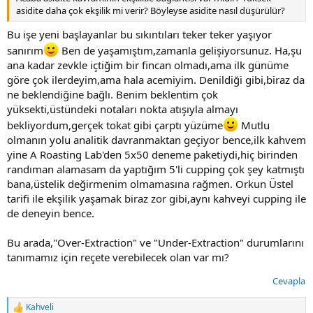
asidite daha çok ekşilik mi verir? Böyleyse asidite nasıl düşürülür?
Bu işe yeni başlayanlar bu sıkıntıları teker teker yaşıyor
sanırım
Ben de yaşamıştım,zamanla gelişiyorsunuz. Ha,şu
ana kadar zevkle içtiğim bir fincan olmadı,ama ilk günüme
göre çok ilerdeyim,ama hala acemiyim. Denildiği gibi,biraz da
ne beklendiğine bağlı. Benim beklentim çok
yüksekti,üstündeki notaları nokta atışıyla almayı
bekliyordum,gerçek tokat gibi çarptı yüzüme
Mutlu
olmanın yolu analitik davranmaktan geçiyor bence,ilk kahvem
yine A Roasting Lab'den 5x50 deneme paketiydi,hiç birinden
randıman alamasam da yaptığım 5'li cupping çok şey katmıştı
bana,üstelik değirmenim olmamasına rağmen. Orkun Üstel
tarifi ile ekşilik yaşamak biraz zor gibi,aynı kahveyi cupping ile
de deneyin bence.
Bu arada,"Over-Extraction" ve "Under-Extraction" durumlarını
tanımamız için reçete verebilecek olan var mı?
Cevapla
Kahveli
T