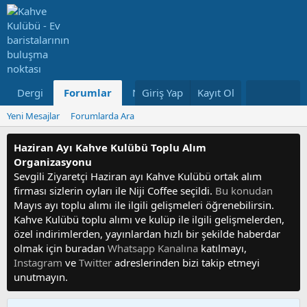
Dergi
Forumlar
Neler Yeni
Giriş Yap
Kayıt Ol
Kullanıcılar
Yeni Mesajlar
Forumlarda Ara
Haziran Ayı Kahve Kulübü Toplu Alım
Organizasyonu
Sevgili Ziyaretçi Haziran ayı Kahve Kulübü ortak alım
firması sizlerin oyları ile Niji Coffee seçildi.
Bu konudan
Mayıs ayı toplu alımı ile ilgili gelişmeleri öğrenebilirsin.
Kahve Kulübü toplu alımı ve kulüp ile ilgili gelişmelerden,
özel indirimlerden, yayınlardan hızlı bir şekilde haberdar
olmak için buradan
Whatsapp Kanalına
katılmayı,
Instagram
ve
Twitter
adreslerinden bizi takip etmeyi
unutmayın.