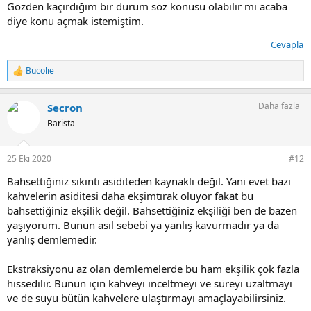
Gözden kaçırdığım bir durum söz konusu olabilir mi acaba
diye konu açmak istemiştim.
Cevapla
Bucolie
T
e
p
Daha fazla
Secron
k
i
Barista
l
e
r
25 Eki 2020
#12
:
Bahsettiğiniz sıkıntı asiditeden kaynaklı değil. Yani evet bazı
kahvelerin asiditesi daha ekşimtırak oluyor fakat bu
bahsettiğiniz ekşilik değil. Bahsettiğiniz ekşiliği ben de bazen
yaşıyorum. Bunun asıl sebebi ya yanlış kavurmadır ya da
yanlış demlemedir.
Ekstraksiyonu az olan demlemelerde bu ham ekşilik çok fazla
hissedilir. Bunun için kahveyi inceltmeyi ve süreyi uzaltmayı
ve de suyu bütün kahvelere ulaştırmayı amaçlayabilirsiniz.