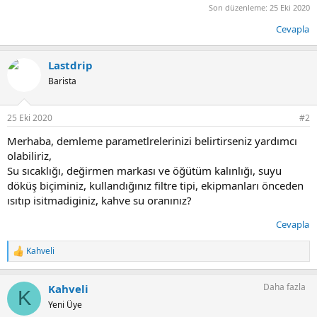
Son düzenleme:
25 Eki 2020
Cevapla
Lastdrip
Barista
25 Eki 2020
#2
Merhaba, demleme parametlrelerinizi belirtirseniz yardımcı
olabiliriz,
Su sıcaklığı, değirmen markası ve öğütüm kalınlığı, suyu
döküş biçiminiz, kullandığınız filtre tipi, ekipmanları önceden
ısıtıp isitmadiginiz, kahve su oranınız?
Cevapla
Kahveli
T
e
p
Daha fazla
Kahveli
k
K
i
Yeni Üye
l