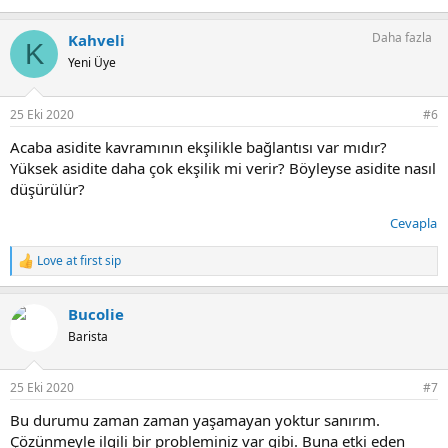
Daha fazla
Kahveli
K
Yeni Üye
25 Eki 2020
#6
Acaba asidite kavramının ekşilikle bağlantısı var mıdır?
Yüksek asidite daha çok ekşilik mi verir? Böyleyse asidite nasıl
düşürülür?
Cevapla
Love at first sip
T
e
p
Bucolie
k
i
Barista
l
e
r
25 Eki 2020
#7
:
Bu durumu zaman zaman yaşamayan yoktur sanırım.
Çözünmeyle ilgili bir probleminiz var gibi. Buna etki eden