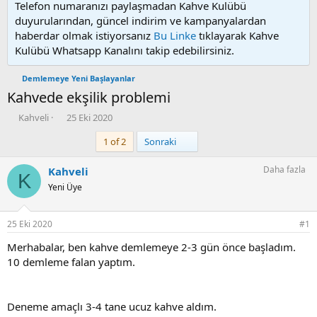
Telefon numaranızı paylaşmadan Kahve Kulübü
duyurularından, güncel indirim ve kampanyalardan
haberdar olmak istiyorsanız
Bu Linke
tıklayarak Kahve
Kulübü Whatsapp Kanalını takip edebilirsiniz.
Demlemeye Yeni Başlayanlar
Kahvede ekşilik problemi
K
B
Kahveli
25 Eki 2020
o
a
Son
1 of 2
Sonraki
n
ş
u
l
y
a
Daha fazla
Kahveli
K
u
n
Yeni Üye
b
g
a
ı
ş
ç
25 Eki 2020
#1
l
t
a
a
Merhabalar, ben kahve demlemeye 2-3 gün önce başladım.
t
r
10 demleme falan yaptım.
a
i
n
h
i
Deneme amaçlı 3-4 tane ucuz kahve aldım.