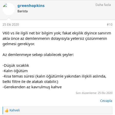
p
Daha fazla
greenhopkins
k
i
Barista
l
e
r
25 Eki 2020
#10
:
V60 vs ile ilgili net bir bilgim yok; fakat ekşilik diyince sanırım
akla önce az demlenmenin dolayısıyla yetersiz çözünmenin
gelmesi gerekiyor.
Az demlenmeye sebep olabilecek şeyler:
-Düşük sıcaklık
-Kalın öğütüm
-Kısa temas süresi (kalın öğütümle yakından ilişkili aslında,
belki filtre ile de alakalı olabilir.)
-Gerekenden az kavrulmuş kahve
Son düzenleme:
25 Eki 2020
Cevapla
Kahveli
T