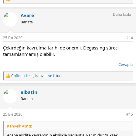
T
e
p
Daha fazla
Avare
k
i
Barista
l
e
r
25 Eki 2020
#14
:
Çekirdeğin kavrulma tarihi de önemli. Degassing süreci
tamamlanmamış olabilir.
Cevapla
Coffeendless
,
Kahveli
ve
frturk
T
e
p
elbatin
k
i
Barista
l
e
r
25 Eki 2020
#15
:
Kahveli' Alıntı:
Acaba asidite kavramının ekşilikle bağlantısı var mıdır? Yüksek