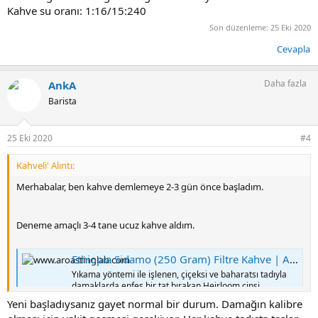
Kahve su oranı: 1:16/15:240
Son düzenleme:
25 Eki 2020
Cevapla
Daha fazla
AnkA
Barista
25 Eki 2020
#4
Kahveli' Alıntı:
Merhabalar, ben kahve demlemeye 2-3 gün önce başladım.
Deneme amaçlı 3-4 tane ucuz kahve aldım.
Ethiopia Sidamo (250 Gram) Filtre Kahve | A Roasting Lab
Yıkama yöntemi ile işlenen, çiçeksi ve baharatsı tadıyla
damaklarda enfes bir tat bırakan Heirloom cinsi
çekirdeklerden oluşan Ethiopia Sidamo şimdi 250 gramlık
Yeni başladıysanız gayet normal bir durum. Damağın kalibre
paketiyle A Roasting Lab'de