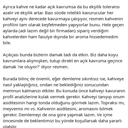
Ayrıca kahve ne kadar açık kavrumsa da bu ekşilik toleransı
azalır ve ekşilik artar. Bazı sözde nitelikli kavurucular her
kahveyi aynı derecede kavurmaya çalışıyor, resmen kahvenin
profilini tam olarak keşfetmeden yapıyorlar bunu. Hele geçen
aylarda (adı lazım değil bir firmadan) sipariş verdiğim
kahvelerden ham fasulye dışında bir aroma hissedemedim
bile.
Açıkçası bunda bizlerin damak tadı da etkin. Biz daha koyu
kavrumlara alışmışken, tutup direkt en açık kavruma geçince
damak 'ne oluyor?' diyor resmen.
Burada bilinç de önemli, eğer demleme sıkıntısız ise, kahveye
nasıl yaklaştığınız, ondan ne beklediğiniz sonucundan
memnun kalmanızı etkiler. Bu konuda önce kahveyi kavuranın
profil analizlerine kulak vermek gerekir. Kahveyi tanıyıp onum
asiditesinin hangi tonda olduğunu görmek lazım. Topraksı mı,
meyvemsi mi vs. Kahvenin asiditesini, aromasını bilmek
gerekir. Demlemeyi de ona göre yapmak lazım. Ve içme
öncesinde de beklentimizi bu yönde koşullarsak daha yararlı
olabilir.