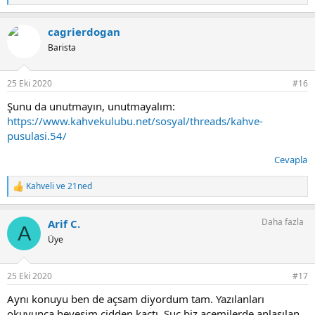
e
p
cagrierdogan
k
i
Barista
l
e
r
25 Eki 2020
#16
:
Şunu da unutmayın, unutmayalım:
https://www.kahvekulubu.net/sosyal/threads/kahve-
pusulasi.54/
Cevapla
Kahveli
ve
21ned
T
e
p
Daha fazla
Arif C.
k
A
i
Üye
l
e
r
25 Eki 2020
#17
:
Aynı konuyu ben de açsam diyordum tam. Yazılanları
okuyunca hevesim cidden kaçtı. Suç biz acemilerde anlaşılan