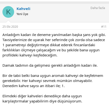
e
p
Daha fazla
Kahveli
k
K
i
Yeni Üye
l
e
r
25 Eki 2020
#11
:
Anladığım kadarı ile deneme yanılmadan başka şans yok gibi.
Tavsiyelerinize de uyarak her seferinde çok zorda olsa sadece
1 parametreyi değiştirmeye dikkat ederek fincanlardaki
farklılıkları ölçmeye çalışacağım ve bu şekilde bana uygun
profildeki kahveyi keşfedeceğim.
Damak tadımın da gelişmesi gerekli anladığım kadarı ile.
Bir de tabii belki bana uygun aromalı kahveyi de keşfetmem
gerekebilir. Her kahveyi sevmek mümkün olmayabilir.
Denedim kahve sayısı an itibari ile; 1.
Elimdeki diğer kahveleri denedikçe daha uygun
karşılaştırmalar yapabilirim diye düşünüyorum.