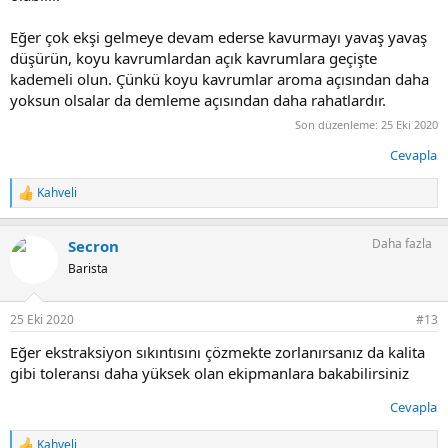
Eğer çok ekşi gelmeye devam ederse kavurmayı yavaş yavaş
düşürün, koyu kavrumlardan açık kavrumlara geçişte
kademeli olun. Çünkü koyu kavrumlar aroma açısından daha
yoksun olsalar da demleme açısından daha rahatlardır.
Son düzenleme:
25 Eki 2020
Cevapla
Kahveli
T
e
p
Daha fazla
Secron
k
i
Barista
l
e
r
25 Eki 2020
#13
:
Eğer ekstraksiyon sıkıntısını çözmekte zorlanırsanız da kalita
gibi toleransı daha yüksek olan ekipmanlara bakabilirsiniz
Cevapla
Kahveli