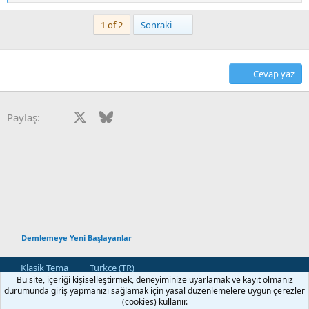
e
p
Son
1 of 2
Sonraki
k
i
l
e
Cevap yaz
r
:
Facebook
X
Bluesky
LinkedIn
Reddit
Pinterest
Tumblr
WhatsApp
E-posta
Paylaş:
Demlemeye Yeni Başlayanlar
Klasik Tema
Turkce (TR)
Bu site, içeriği kişiselleştirmek, deneyiminize uyarlamak ve kayıt olmanız
Bize Ulaşın
Kullanım ve Şartlar
Gizlilik Politikası
Yardım
durumunda giriş yapmanızı sağlamak için yasal düzenlemelere uygun çerezler
Ana Sayfa
R
(cookies) kullanır.
S