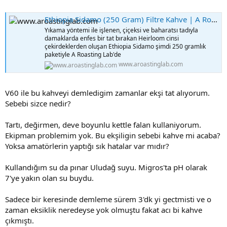
Ethiopia Sidamo (250 Gram) Filtre Kahve | A Roasting Lab
Yıkama yöntemi ile işlenen, çiçeksi ve baharatsı tadıyla
damaklarda enfes bir tat bırakan Heirloom cinsi
çekirdeklerden oluşan Ethiopia Sidamo şimdi 250 gramlık
paketiyle A Roasting Lab'de
www.aroastinglab.com
V60 ile bu kahveyi demledigim zamanlar ekşi tat alıyorum.
Sebebi sizce nedir?
Tartı, değirmen, deve boyunlu kettle falan kullaniyorum.
Ekipman problemim yok. Bu ekşiligin sebebi kahve mi acaba?
Yoksa amatörlerin yaptığı sık hatalar var mıdır?
Kullandığım su da pınar Uludağ suyu. Migros'ta pH olarak
7'ye yakın olan su buydu.
Sadece bir keresinde demleme sürem 3'dk yi gectmisti ve o
zaman eksiklik neredeyse yok olmuştu fakat acı bi kahve
çıkmıştı.