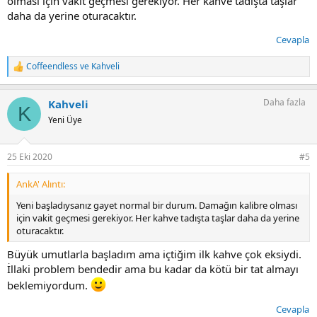
olması için vakit geçmesi gerekiyor. Her kahve tadışta taşlar
www.aroastinglab.com
daha da yerine oturacaktır.
Cevapla
V60 ile bu kahveyi demledigim zamanlar ekşi tat alıyorum. Sebebi
sizce nedir?
Coffeendless
ve
Kahveli
T
Tartı, değirmen, deve boyunlu kettle falan kullaniyorum. Ekipman
e
problemim yok. Bu ekşiligin sebebi kahve mi acaba? Yoksa
p
Daha fazla
Kahveli
amatörlerin yaptığı sık hatalar var mıdır?
k
K
i
Yeni Üye
l
Kullandığım su da pınar Uludağ suyu. Migros'ta pH olarak 7'ye
e
yakın olan su buydu.
r
25 Eki 2020
#5
:
Sadece bir keresinde demleme sürem 3'dk yi gectmisti ve o zaman
eksiklik neredeyse yok olmuştu fakat acı bi kahve çıkmıştı.
AnkA' Alıntı:
Yeni başladıysanız gayet normal bir durum. Damağın kalibre olması
için vakit geçmesi gerekiyor. Her kahve tadışta taşlar daha da yerine
oturacaktır.
Büyük umutlarla başladım ama içtiğim ilk kahve çok eksiydi.
İllaki problem bendedir ama bu kadar da kötü bir tat almayı
beklemiyordum.
Cevapla