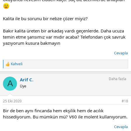
Kalita ile bu sorunu bir nebze çözer miyiz?
Bakır kalita üreten bir arkadaş vardı geçenlerde. Daha ucuza
temin etme şansımız var mıdır acaba? Telefondan çok savruk
yazıyorum kusura bakmayın
Cevapla
Kahveli
T
e
p
Daha fazla
Arif C.
k
A
i
Üye
l
e
r
25 Eki 2020
#18
:
Bir de ben aynı fincanda hem ekşilik hem de acılık
hissediyorum. Bu mümkün mü? V60 ile molent kullanıyorum.
Cevapla