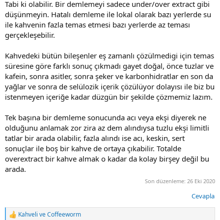
Tabi ki olabilir. Bir demlemeyi sadece under/over extract gibi
düşünmeyin. Hatalı demleme ile lokal olarak bazı yerlerde su
ile kahvenin fazla temas etmesi bazı yerlerde az teması
gerçekleşebilir.
Kahvedeki bütün bileşenler eş zamanlı çözülmedigi için temas
süresine göre farklı sonuç çıkmadı gayet doğal, önce tuzlar ve
kafein, sonra asitler, sonra şeker ve karbonhidratlar en son da
yağlar ve sonra de selülozik içerik çözülüyor dolayısı ile biz bu
istenmeyen içeriğe kadar düzgün bir şekilde çözmemiz lazım.
Tek başına bir demleme sonucunda acı veya ekşi diyerek ne
olduğunu anlamak zor zira az dem alındıysa tuzlu ekşi limitli
tatlar bir arada olabilir, fazla alındı ise acı, keskin, sert
sonuçlar ile boş bir kahve de ortaya çıkabilir. Totalde
overextract bir kahve almak o kadar da kolay birşey değil bu
arada.
Son düzenleme:
26 Eki 2020
Cevapla
Kahveli
ve
Coffeeworm
T