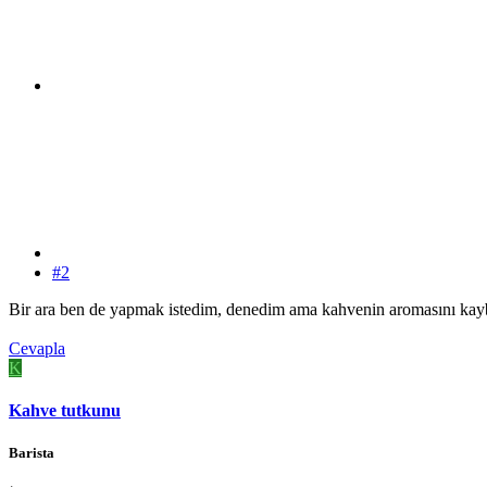
#2
Bir ara ben de yapmak istedim, denedim ama kahvenin aromasını kaybe
Cevapla
K
Kahve tutkunu
Barista