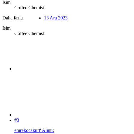
İsim
Coffee Chemist
Daha fazla
13 Ara 2023
İsim
Coffee Chemist
#3
emrekocakurt' Alıntı: