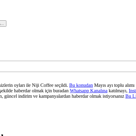
...
zlerin oyları ile Niji Coffee seçildi.
Bu konudan
Mayıs ayı toplu alımı 
ir şekilde haberdar olmak için buradan
Whatsapp Kanalına
katılmayı,
Ins
 güncel indirim ve kampanyalardan haberdar olmak istiyorsanız
Bu L