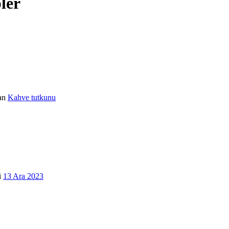
ler
an
Kahve tutkunu
i
13 Ara 2023