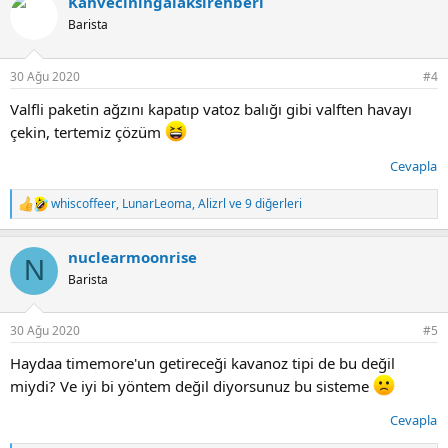
Kahveciningalaksirehberi
k
i
Barista
l
e
r
30 Ağu 2020
#4
:
Valfli paketin ağzını kapatıp vatoz balığı gibi valften havayı
çekin, tertemiz çözüm
Cevapla
whiscoffeer
,
LunarLeoma
,
Alizrl
ve 9 diğerleri
T
e
p
nuclearmoonrise
k
N
i
Barista
l
e
r
30 Ağu 2020
#5
:
Haydaa timemore'un getireceği kavanoz tipi de bu değil
miydi? Ve iyi bi yöntem değil diyorsunuz bu sisteme
Cevapla