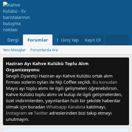
Dergi
Forumlar
Neler Yeni
Giriş Yap
Kayıt Ol
Kullanıcılar
Yeni Mesajlar
Forumlarda Ara
Haziran Ayı Kahve Kulübü Toplu Alım
Organizasyonu
Sevgili Ziyaretçi Haziran ayı Kahve Kulübü ortak alım
firması sizlerin oyları ile Niji Coffee seçildi.
Bu konudan
Mayıs ayı toplu alımı ile ilgili gelişmeleri öğrenebilirsin.
Kahve Kulübü toplu alımı ve kulüp ile ilgili gelişmelerden,
özel indirimlerden, yayınlardan hızlı bir şekilde haberdar
olmak için buradan
Whatsapp Kanalına
katılmayı,
Instagram
ve
Twitter
adreslerinden bizi takip etmeyi
unutmayın.