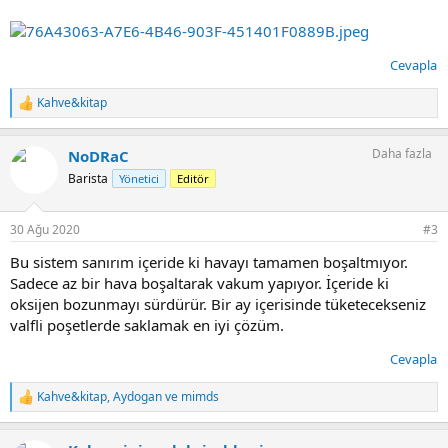
Cevapla
Kahve&kitap
T
e
p
Daha fazla
NoDRaC
k
i
Barista
Yönetici
Editör
l
e
r
30 Ağu 2020
#3
:
Bu sistem sanırım içeride ki havayı tamamen boşaltmıyor.
Sadece az bir hava boşaltarak vakum yapıyor. İçeride ki
oksijen bozunmayı sürdürür. Bir ay içerisinde tüketecekseniz
valfli poşetlerde saklamak en iyi çözüm.
Cevapla
Kahve&kitap
,
Aydogan
ve
mimds
T
e
p