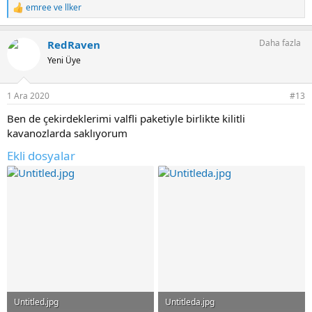
emree
ve
llker
T
e
p
Daha fazla
RedRaven
k
i
Yeni Üye
l
e
r
1 Ara 2020
#13
:
Ben de çekirdeklerimi valfli paketiyle birlikte kilitli
kavanozlarda saklıyorum
Ekli dosyalar
Untitled.jpg
Untitleda.jpg