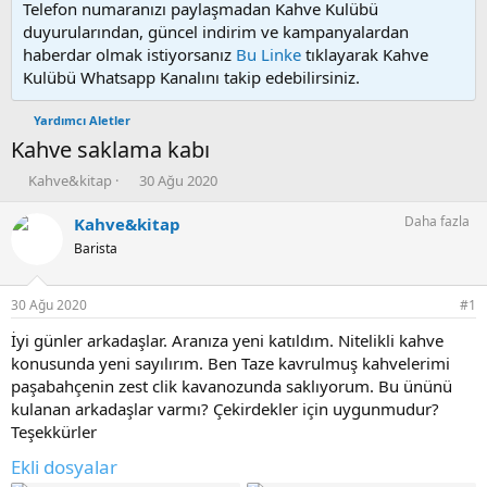
Telefon numaranızı paylaşmadan Kahve Kulübü
duyurularından, güncel indirim ve kampanyalardan
haberdar olmak istiyorsanız
Bu Linke
tıklayarak Kahve
Kulübü Whatsapp Kanalını takip edebilirsiniz.
Yardımcı Aletler
Kahve saklama kabı
K
B
Kahve&kitap
30 Ağu 2020
o
a
n
ş
Daha fazla
Kahve&kitap
u
l
Barista
y
a
u
n
b
g
30 Ağu 2020
#1
a
ı
ş
ç
İyi günler arkadaşlar. Aranıza yeni katıldım. Nitelikli kahve
l
t
konusunda yeni sayılırım. Ben Taze kavrulmuş kahvelerimi
a
a
paşabahçenin zest clik kavanozunda saklıyorum. Bu ününü
t
r
kulanan arkadaşlar varmı? Çekirdekler için uygunmudur?
a
i
Teşekkürler
n
h
i
Ekli dosyalar