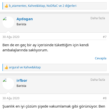
b_atamentes
,
Kahve&kitap
,
NoDRaC
ve 2 diğerleri
T
e
p
Daha fazla
Aydogan
k
i
Barista
l
e
r
30 Ağu 2020
#7
:
Ben de en geç bir ay içerisinde tükettiğim için kendi
ambalajlarında saklıyorum.
Cevapla
argural
ve
Kahve&kitap
T
e
p
Daha fazla
irfbor
k
i
Barista
l
e
r
30 Ağu 2020
#8
:
Şuanlık en iyi çözüm şişede vakumlamak gibi görünüyor. Ben