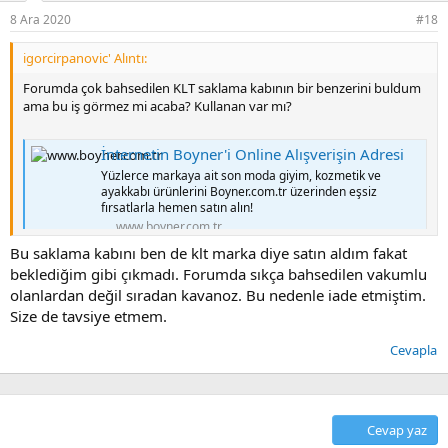
8 Ara 2020
#18
igorcirpanovic' Alıntı:
Forumda çok bahsedilen KLT saklama kabının bir benzerini buldum
ama bu iş görmez mi acaba? Kullanan var mı?
İnternetin Boyner'i Online Alışverişin Adresi
Yüzlerce markaya ait son moda giyim, kozmetik ve
ayakkabı ürünlerini Boyner.com.tr üzerinden eşsiz
fırsatlarla hemen satın alın!
www.boyner.com.tr
Bu saklama kabını ben de klt marka diye satın aldım fakat
beklediğim gibi çıkmadı. Forumda sıkça bahsedilen vakumlu
olanlardan değil sıradan kavanoz. Bu nedenle iade etmiştim.
Size de tavsiye etmem.
Cevapla
Cevap yaz