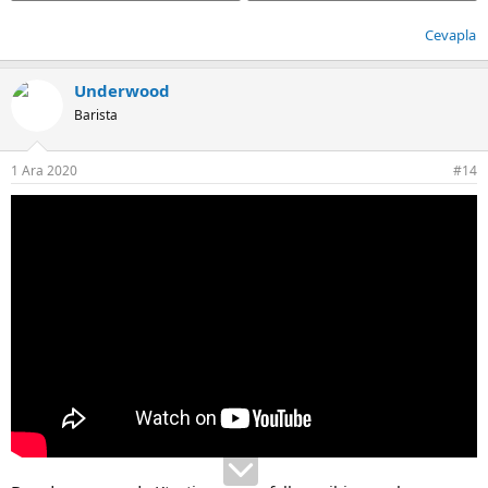
59.8 KB · Görüntüleme: 93
66.4 KB · Görüntüleme: 95
Cevapla
Underwood
Barista
1 Ara 2020
#14