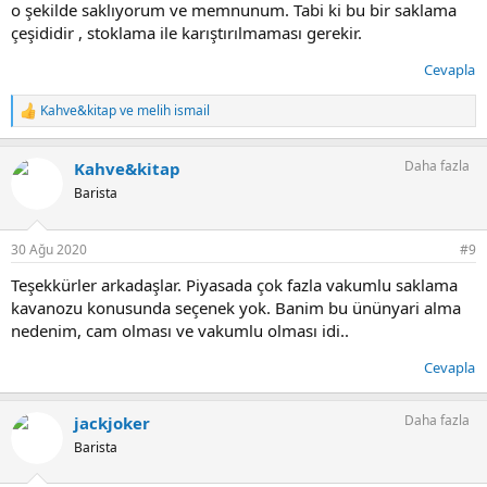
o şekilde saklıyorum ve memnunum. Tabi ki bu bir saklama
çeşididir , stoklama ile karıştırılmaması gerekir.
Cevapla
Kahve&kitap
ve
melih ismail
T
e
p
Daha fazla
Kahve&kitap
k
i
Barista
l
e
r
30 Ağu 2020
#9
:
Teşekkürler arkadaşlar. Piyasada çok fazla vakumlu saklama
kavanozu konusunda seçenek yok. Banim bu ününyari alma
nedenim, cam olması ve vakumlu olması idi..
Cevapla
Daha fazla
jackjoker
Barista