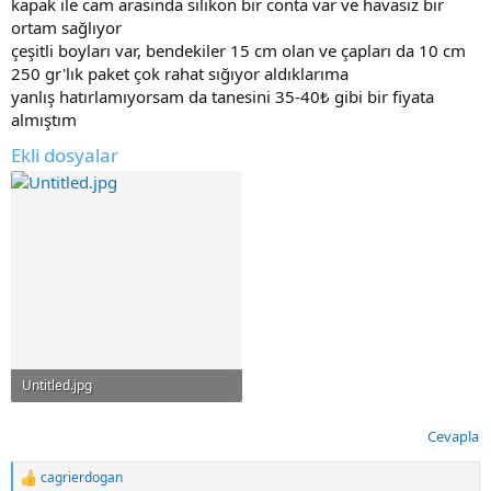
kapak ile cam arasında silikon bir conta var ve havasız bir
ortam sağlıyor
çeşitli boyları var, bendekiler 15 cm olan ve çapları da 10 cm
250 gr'lık paket çok rahat sığıyor aldıklarıma
yanlış hatırlamıyorsam da tanesini 35-40₺ gibi bir fiyata
almıştım
Ekli dosyalar
Untitled.jpg
60.6 KB · Görüntüleme: 97
Cevapla
cagrierdogan
T