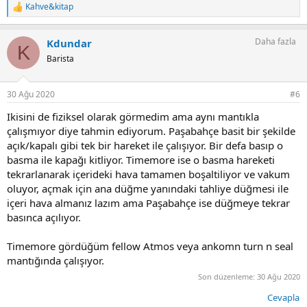
Kahve&kitap
T
e
p
Daha fazla
Kdundar
k
K
i
Barista
l
e
r
30 Ağu 2020
#6
:
Ikisini de fiziksel olarak görmedim ama aynı mantıkla
çalışmıyor diye tahmin ediyorum. Paşabahçe basit bir şekilde
açık/kapalı gibi tek bir hareket ile çalışıyor. Bir defa basıp o
basma ile kapağı kitliyor. Timemore ise o basma hareketi
tekrarlanarak içerideki hava tamamen boşaltiliyor ve vakum
oluyor, açmak için ana düğme yanındaki tahliye düğmesi ile
içeri hava almanız lazım ama Paşabahçe ise düğmeye tekrar
basınca açılıyor.
Timemore gördüğüm fellow Atmos veya ankomn turn n seal
mantığında çalışıyor.
Son düzenleme:
30 Ağu 2020
Cevapla