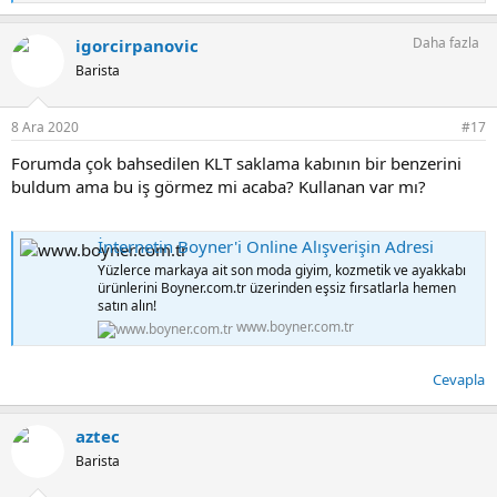
e
p
Daha fazla
igorcirpanovic
k
i
Barista
l
e
r
8 Ara 2020
#17
:
Forumda çok bahsedilen KLT saklama kabının bir benzerini
buldum ama bu iş görmez mi acaba? Kullanan var mı?
İnternetin Boyner'i Online Alışverişin Adresi
Yüzlerce markaya ait son moda giyim, kozmetik ve ayakkabı
ürünlerini Boyner.com.tr üzerinden eşsiz fırsatlarla hemen
satın alın!
www.boyner.com.tr
Cevapla
aztec
Barista