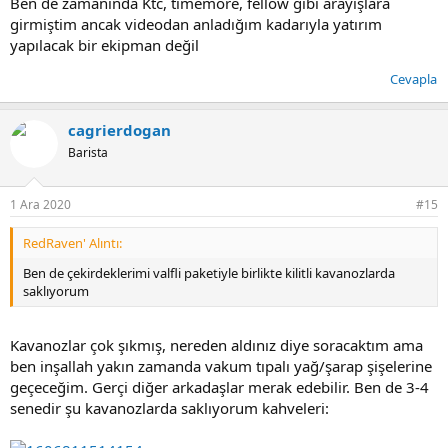
Ben de zamanında Ktc, timemore, fellow gibi arayışlara
girmiştim ancak videodan anladığım kadarıyla yatırım
yapılacak bir ekipman değil
Cevapla
cagrierdogan
Barista
1 Ara 2020
#15
RedRaven' Alıntı:
Ben de çekirdeklerimi valfli paketiyle birlikte kilitli kavanozlarda
saklıyorum
Kavanozlar çok şıkmış, nereden aldınız diye soracaktım ama
ben inşallah yakın zamanda vakum tıpalı yağ/şarap şişelerine
geçeceğim. Gerçi diğer arkadaşlar merak edebilir. Ben de 3-4
senedir şu kavanozlarda saklıyorum kahveleri: