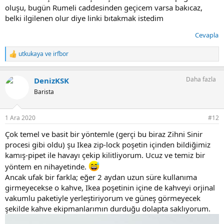
oluşu, bugün Rumeli caddesinden geçicem varsa bakıcaz,
belki ilgilenen olur diye linki bıtakmak istedim
Cevapla
utkukaya
ve
irfbor
T
e
p
Daha fazla
DenizKSK
k
i
Barista
l
e
r
1 Ara 2020
#12
:
Çok temel ve basit bir yöntemle (gerçi bu biraz Zihni Sinir
procesi gibi oldu) şu Ikea zip-lock poşetin içinden bildiğimiz
kamış-pipet ile havayı çekip kilitliyorum. Ucuz ve temiz bir
yöntem en nihayetinde.
Ancak ufak bir farkla; eğer 2 aydan uzun süre kullanıma
girmeyecekse o kahve, Ikea poşetinin içine de kahveyi orjinal
vakumlu paketiyle yerleştiriyorum ve güneş görmeyecek
şekilde kahve ekipmanlarımın durduğu dolapta saklıyorum.