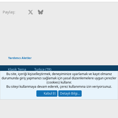
Facebook
X
Bluesky
LinkedIn
Reddit
Pinterest
Tumblr
WhatsApp
E-posta
Paylaş:
Yardımcı Aletler
Klasik Tema
Turkce (TR)
Bu site, içeriği kişiselleştirmek, deneyiminize uyarlamak ve kayıt olmanız
Bize Ulaşın
Kullanım ve Şartlar
Gizlilik Politikası
Yardım
durumunda giriş yapmanızı sağlamak için yasal düzenlemelere uygun çerezler
Ana Sayfa
R
(cookies) kullanır.
S
Bu siteyi kullanmaya devam ederek, çerez kullanımına izin veriyorsunuz.
S
®
Community platform by XenForo
© 2010-2026 XenForo Ltd.
Kabul Et
Detaylı Bilgi...
[XGT] Forum statistics system
- XenGenTr