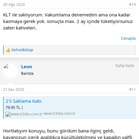
30 Ağu 2020
#10
KLT ile saklıyorum. Vakumlama denemedim ama ona kadar
kasmaya gerek yok. sonuçta max. 2 ay içinde tüketiyorsunuz
zaten kahveleri.
Cevapla
Kahve&kitap
T
e
p
Daha fazla
Leon
k
i
Barista
l
e
r
21 Kas 2020
#11
:
2'li Saklama Kabı
79,95 TL |
www.tchibo.com.tr
Hortlatıyım konuyu, bunu gördüm bana ilginç geldi,
kavanozun içerik azaldıkça küçültülebilmesi ve kapağın valfli